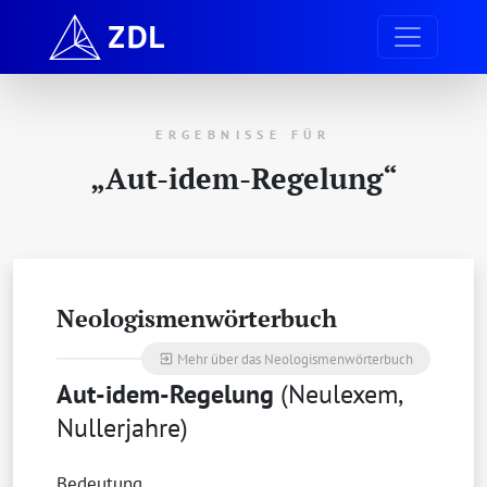
ERGEBNISSE FÜR
„Aut-idem-Regelung“
Neologismenwörterbuch
Mehr über das Neologismenwörterbuch
exit_to_app
Aut-idem-Regelung
(Neulexem,
Nullerjahre)
Bedeutung