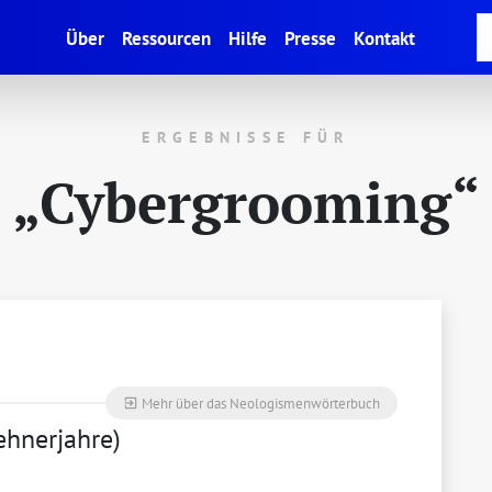
(current)
Über
Ressourcen
Hilfe
Presse
Kontakt
ERGEBNISSE FÜR
„Cybergrooming“
Mehr über das Neologismenwörterbuch
exit_to_app
ehnerjahre)