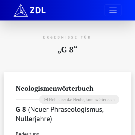
ERGEBNISSE FÜR
„G 8“
Neologismenwörterbuch
Mehr über das Neologismenwörterbuch
exit_to_app
G 8
(Neuer Phraseologismus,
Nullerjahre)
Bedeutung