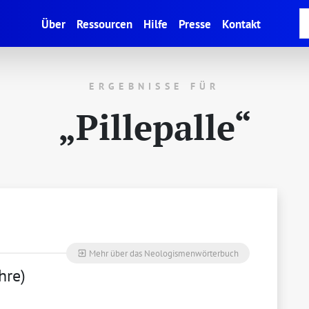
(current)
Über
Ressourcen
Hilfe
Presse
Kontakt
ERGEBNISSE FÜR
„Pillepalle“
Mehr über das Neologismenwörterbuch
exit_to_app
hre)