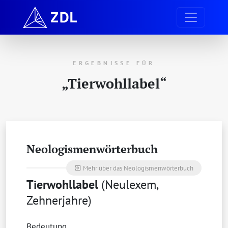
ERGEBNISSE FÜR
„Tierwohllabel“
Neologismenwörterbuch
Mehr über das Neologismenwörterbuch
exit_to_app
Tierwohllabel
(Neulexem,
Zehnerjahre)
Bedeutung