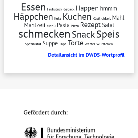
Essen
Happen
hmmm
Frühstück
Gebäck
Häppchen
Kuchen
Mahl
Keks
Köstlichkeit
Rezept
Mahlzeit
Pasta
Salat
Menü
Pizza
schmecken
Speis
Snack
Torte
Suppe
Spezialität
Tapa
Waffel
Würstchen
De­tail­an­sicht im DWDS-Wort­pro­fil