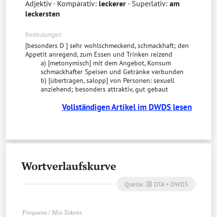
Adjektiv
· Komparativ:
leckerer
· Superlativ:
am
leckersten
Bedeutungen
[
besonders
D
] sehr wohlschmeckend, schmackhaft; den
Appetit anregend, zum Essen und Trinken reizend
a) [
metonymisch
] mit dem Angebot, Konsum
schmackhafter Speisen und Getränke verbunden
b) [
übertragen
,
salopp
] von Personen: sexuell
anziehend; besonders attraktiv, gut gebaut
Vollständigen Artikel im DWDS lesen
Wort­ver­laufs­kur­ve
Quelle:
DTA + DWDS
exit_to_app