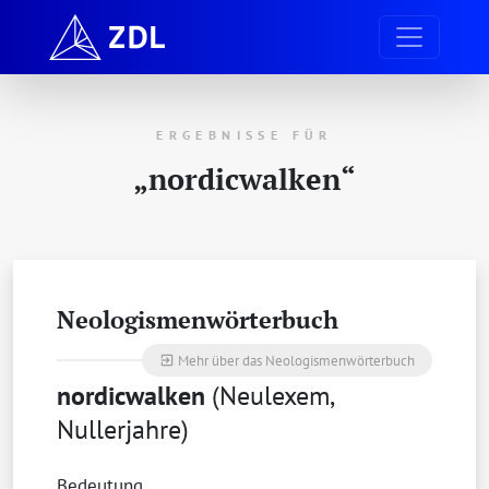
ERGEBNISSE FÜR
„nordicwalken“
Neologismenwörterbuch
Mehr über das Neologismenwörterbuch
exit_to_app
nordicwalken
(Neulexem,
Nullerjahre)
Bedeutung