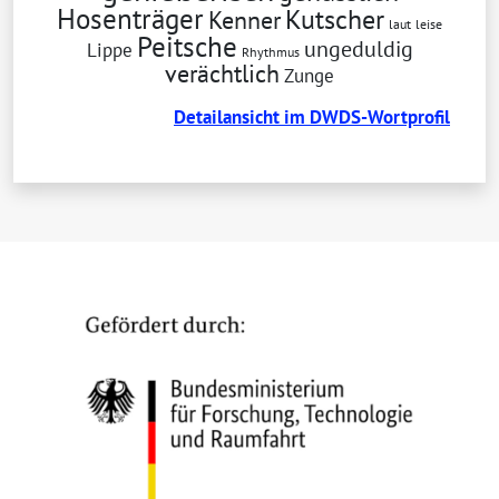
Hosenträger
Kutscher
Kenner
laut
leise
Peitsche
ungeduldig
Lippe
Rhythmus
verächtlich
Zunge
De­tail­an­sicht im DWDS-Wort­pro­fil