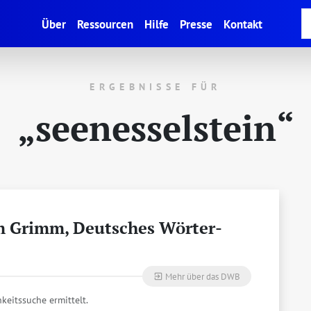
(current)
Über
Ressourcen
Hilfe
Presse
Kontakt
ERGEBNISSE FÜR
„seenesselstein“
 Grimm, Deut­sches Wör­ter­
Mehr über das DWB
exit_to_app
keitssuche ermittelt.