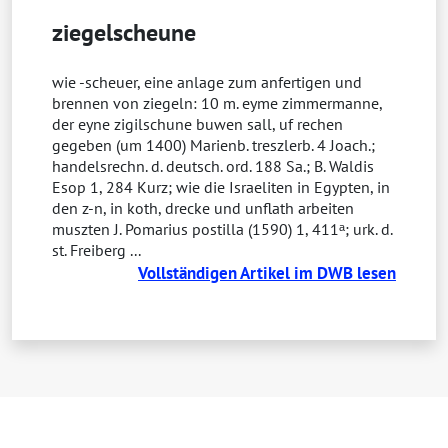
ziegelscheune
wie -scheuer, eine anlage zum anfertigen und
brennen von ziegeln: 10 m. eyme zimmermanne,
der eyne zigilschune buwen sall, uf rechen
gegeben (um 1400) Marienb. treszlerb. 4 Joach.;
handelsrechn. d. deutsch. ord. 188 Sa.; B. Waldis
Esop 1, 284 Kurz; wie die Israeliten in Egypten, in
den z-n, in koth, drecke und unflath arbeiten
muszten J. Pomarius postilla (1590) 1, 411ᵃ; urk. d.
st. Freiberg ...
Vollständigen Artikel im DWB lesen