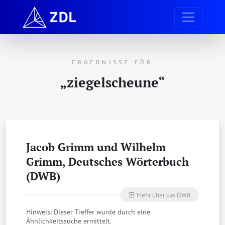
ERGEBNISSE FÜR
„ziegelscheune“
Jacob Grimm und Wil­helm
Grimm, Deut­sches Wör­ter­buch
(DWB)
Mehr über das DWB
exit_to_app
Hinweis: Dieser Treffer wurde durch eine
Ähnlichkeitssuche ermittelt.