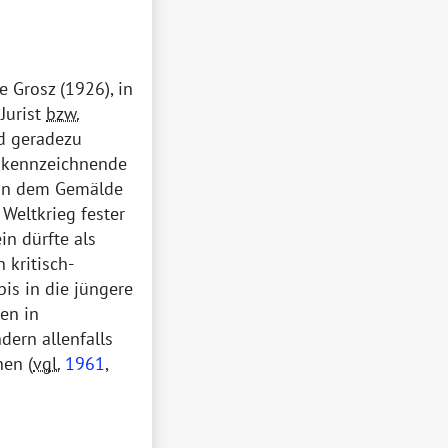
 Grosz (1926), in
Jurist
bzw.
nd geradezu
s kennzeichnende
d in dem Gemälde
Weltkrieg fester
in dürfte als
 kritisch-
is in die jüngere
en in
dern allenfalls
en (
vgl.
1961
,