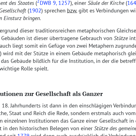
2
nt des Staates
(
DWB
9, 1257
), einer
Säule der Kirche
(
16
 Gesellschaft
(
1902
) sprechen
bzw.
gibt es Verbindungen w
 Einsturz bringen
.
ergrund dieser traditionsreichen metaphorischen Gleichs
d Gebäuden ist dieser übertragene Gebrauch von
Stütze
int
uch liegt somit ein Gefüge von zwei Metaphern zugrunde
) wird mit der Stütze in einem Gebäude metaphorisch glei
t das Gebäude bildlich für die Institution, in der die betr
wichtige Rolle spielt.
utionen zur Gesellschaft als Ganzer
s 18. Jahrhunderts ist dann in den einschlägigen Verbind
rche, Staat und Reich die Rede, sondern erstmals auch v
 einzelnen Institutionen das Ganze einer Gesellschaft in
t in den historischen Belegen von einer
Stütze des gemein
und seit
1779
wird dann auch ausdrücklich die Verbindun