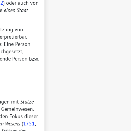
42
) oder auch von
ie
einen Staat
etzung von
erpretierbar.
: Eine Person
chgesetzt,
effende Person
bzw.
ungen mit
Stütze
om Gemeinwesen.
 den Fokus dieser
en Wesens
(
1751
,
g
Stützen der