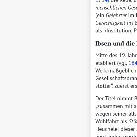
menschlichen Gese
(ein
Gelehrter
im 
Gerechtigkeit
im 
als:
Institution,
Ibsen und die
Mitte des 19. Jah
etabliert (
vgl.
18
Werk maßgeblich,
Gesellschaftsdr
støtter
, zuerst e
Der Titel nimmt B
zusammen mit se
wegen seiner alls
Wohlfahrt als
Stü
Heuchelei dieser
verstanden werden