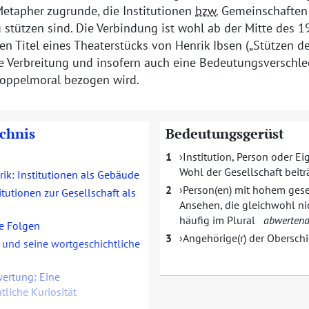
Metapher zugrunde, die Institutionen
bzw.
Gemeinschaften
zu stützen sind. Die Verbindung ist wohl ab der Mitte des 1
den Titel eines Theaterstücks von Henrik Ibsen (
Stützen de
re Verbreitung und insofern auch eine Bedeutungsverschlec
Doppelmoral bezogen wird.
ichnis
Bedeutungsgerüst
1
Institution, Person oder Ei
Wohl der Gesellschaft beitr
ik: Institutionen als Gebäude
2
Person(en) mit hohem gese
itutionen zur Gesellschaft als
Ansehen, die gleichwohl nic
häufig im Plural
abwerten
e Folgen
3
Angehörige(r) der Oberschi
und seine wortgeschichtliche
ertung: Eine
tliche Kuriosität