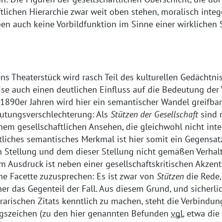
ftlichen Hierarchie zwar weit oben stehen, moralisch integ
ben auch keine Vorbildfunktion im Sinne einer wirklichen 
ens Theaterstück wird rasch Teil des kulturellen Gedächtni
se auch einen deutlichen Einfluss auf die Bedeutung der
1890er Jahren wird hier ein semantischer Wandel greifbar
eutungsverschlechterung: Als
Stützen der Gesellschaft
sind 
em gesellschaftlichen Ansehen, die gleichwohl nicht inte
tliches semantisches Merkmal ist hier somit ein Gegensat
en Stellung und dem dieser Stellung nicht gemäßen Verhal
m Ausdruck ist neben einer gesellschaftskritischen Akzen
he Facette zuzusprechen: Es ist zwar von
Stützen
die Rede,
eher das Gegenteil der Fall. Aus diesem Grund, und sicher
erarischen Zitats kenntlich zu machen, steht die Verbindun
gszeichen (zu den hier genannten Befunden
vgl.
etwa die