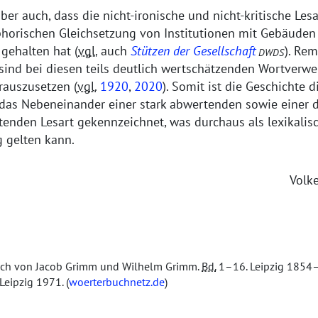
aber auch, dass die nicht-ironische und nicht-kritische Les
horischen Gleichsetzung von Institutionen mit Gebäuden b
gehalten hat (
vgl.
auch
Stützen der Gesellschaft
). Re
DWDS
 sind bei diesen teils deutlich wertschätzenden Wortver
rauszusetzen (
vgl.
1920
,
2020
). Somit ist die Geschichte 
das Nebeneinander einer stark abwertenden sowie einer d
tenden Lesart gekennzeichnet, was durchaus als lexikalis
g gelten kann.
Volk
uch von Jacob Grimm und Wilhelm Grimm.
Bd.
1–16. Leipzig 1854
Leipzig 1971. (
woerterbuchnetz.de
)