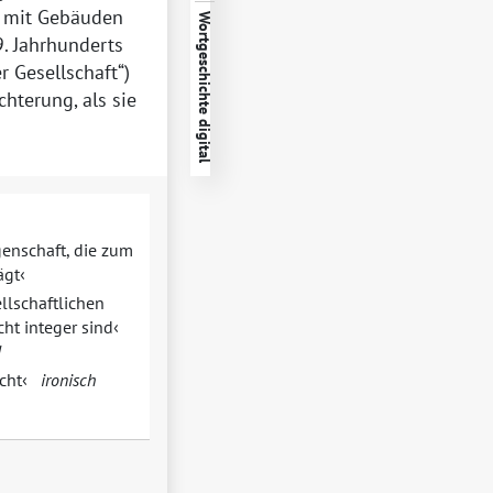
 mit Gebäuden
Wortgeschichte digital
9. Jahrhunderts
r Gesellschaft
)
hterung, als sie
genschaft, die zum
ägt
llschaftlichen
ht integer sind
d
cht
ironisch