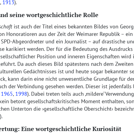
,
1913
).
nd seine wortgeschichtliche Rolle
schaft
ist auch der Titel eines bekannten Bildes von George
n Honoratioren aus der Zeit der Weimarer Republik – ein 
n SPD-Abgeordneter und ein Journalist – auf drastische u
se karikiert werden. Der für die Bedeutung des Ausdruck
sellschaftlicher Position und inneren Eigenschaften wir
eführt. Da auch dieses Bild spätestens nach dem Zweiten 
ulturellen Gedächtnisses ist und heute sogar bekannter se
ck, kann darin eine nicht unwesentliche Grundlage für den
ch der Verbindung gesehen werden. Dieser ist jedenfalls b
1965
,
1998
). Dabei treten teils auch
mildere
Verwendung
kein betont gesellschaftskritisches Moment enthalten, son
schen Unterton die
gesellschaftliche Oberschicht
bezeichn
).
rtung: Eine wortgeschichtliche Kuriosität