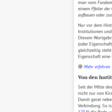
man vom
Fundame
einem
Pfeiler der
aufbauen
oder
zum
Nur vor dem Hint
Institutionen un
Diesem Wortgebra
(oder Eigenschaft
gleichzeitig steh
Eigenschaft eine 
Mehr erfahren
Von den Instit
Seit der Mitte de
nicht nur von Ki
Damit gerät neben
Verbindung. So is
1754
) die Rede, 