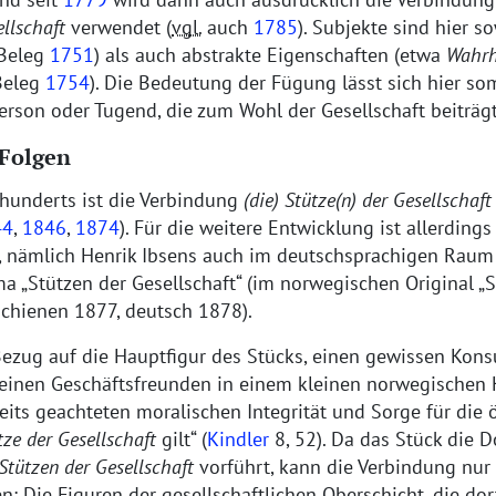
llschaft
verwendet (
vgl.
auch
1785
). Subjekte sind hier 
Beleg
1751
) als auch abstrakte Eigenschaften (etwa
Wahrh
Beleg
1754
). Die Bedeutung der Fügung lässt sich hier s
 Person oder Tugend, die zum Wohl der Gesellschaft beiträg
 Folgen
rhunderts ist die Verbindung
(die) Stütze(n) der Gesellschaft
44
,
1846
,
1874
). Für die weitere Entwicklung ist allerdings 
 nämlich Henrik Ibsens auch im deutschsprachigen Raum b
ama
Stützen der Gesellschaft
(im norwegischen Original
S
rschienen 1877, deutsch 1878).
ezug auf die Hauptfigur des Stücks, einen gewissen Konsu
inen Geschäftsfreunden in einem kleinen norwegischen 
eits geachteten moralischen Integrität und Sorge für die ö
tze der Gesellschaft
gilt
(
Kindler
8, 52). Da das Stück die 
Stützen der Gesellschaft
vorführt, kann die Verbindung nur 
: Die Figuren der gesellschaftlichen Oberschicht, die do