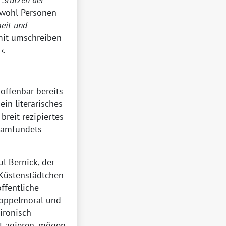
sowohl Personen
eit und
omit umschreiben
t
.
offenbar bereits
ein literarisches
reit rezipiertes
amfundets
l Bernick, der
Küstenstädtchen
ffentliche
Doppelmoral und
ironisch
rt agieren, mögen