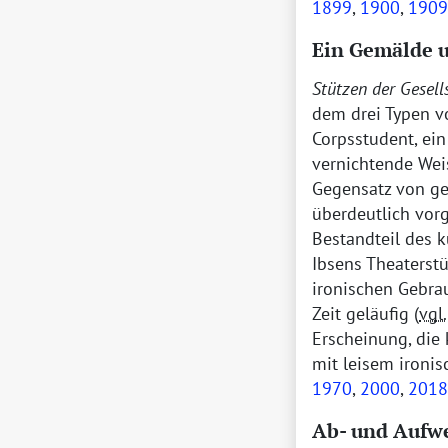
1899
,
1900
,
1909
Ein Gemälde u
Stützen der Gesell
dem drei Typen vo
Corpsstudent, ei
vernichtende Wei
Gegensatz von ge
überdeutlich vorg
Bestandteil des k
Ibsens Theaterstü
ironischen Gebrau
Zeit geläufig (
vgl.
Erscheinung, die 
mit leisem ironi
1970
,
2000
,
2018
Ab- und Aufwe