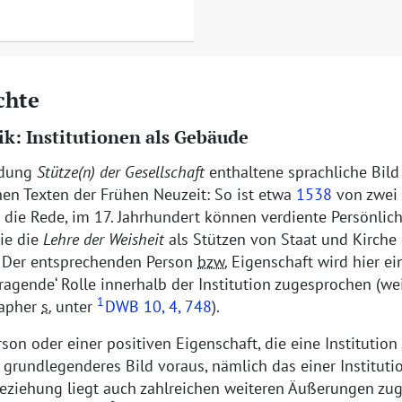
chte
k: Institutionen als Gebäude
ndung
Stütze(n) der Gesellschaft
enthaltene sprachliche Bild 
hen Texten der Frühen Neuzeit: So ist etwa
1538
von zwei
die Rede, im 17. Jahrhundert können verdiente Persönlic
ie die
Lehre der Weisheit
als Stützen von Staat und Kirche
. Der entsprechenden Person
bzw.
Eigenschaft wird hier ein
tragende
Rolle innerhalb der Institution zugesprochen (wei
1
tapher
s.
unter
DWB
10, 4, 748
).
rson oder einer positiven Eigenschaft, die eine Institution
, grundlegenderes Bild voraus, nämlich das einer Instituti
beziehung liegt auch zahlreichen weiteren Äußerungen zu