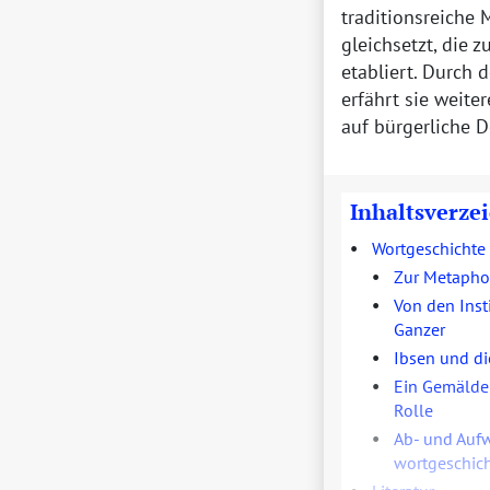
traditionsreiche 
gleichsetzt, die 
etabliert. Durch 
erfährt sie weite
auf bürgerliche 
Inhaltsverze
•
Wortgeschichte
•
Zur Metaphor
•
Von den Inst
Ganzer
•
Ibsen und di
•
Ein Gemälde 
Rolle
•
Ab- und Aufw
wortgeschich