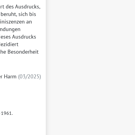
art des Ausdrucks,
eruht, sich bis
miniszenzen an
wendungen
dieses Ausdrucks
ezidiert
che Besonderheit
er Harm
03/2025
–1961.