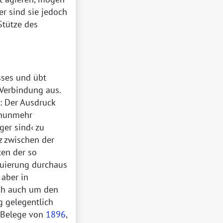
er sind sie jedoch
Stütze des
sses und übt
 Verbindung aus.
: Der Ausdruck
nunmehr
ger sind
zu
z zwischen der
ten der so
tuierung durchaus
 aber in
lich auch um den
g gelegentlich
 Belege von
1896
,