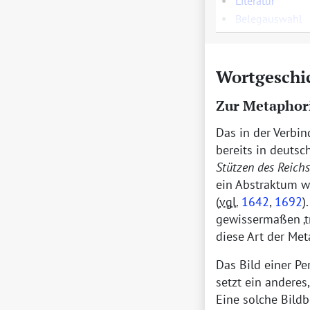
•
Literatur
•
Belegauswahl
Wortgeschi
Zur Metaphori
Das in der Verbi
bereits in deutsc
Stützen des Reichs
ein Abstraktum w
(
vgl.
1642
,
1692
)
gewissermaßen
diese Art der Me
Das Bild einer Pe
setzt ein anderes
Eine solche Bild