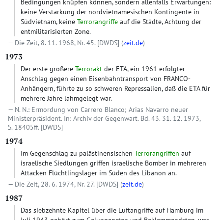
Bedingungen knüpfen können, sondern allenfalls Erwartungen:
keine Verstärkung der nordvietnamesischen Kontingente in
Südvietnam, keine
Terrorangriffe
auf die Städte, Achtung der
entmilitarisierten Zone.
Die Zeit, 8. 11. 1968, Nr. 45.
[DWDS]
(
zeit.de
)
1973
Der erste größere
Terrorakt
der ETA, ein 1961 erfolgter
Anschlag gegen einen Eisenbahntransport von FRANCO-
Anhängern, führte zu so schweren Repressalien, daß die ETA für
mehrere Jahre lahmgelegt war.
N. N.: Ermordung von Carrero Blanco; Arias Navarro neuer
Ministerpräsident. In: Archiv der Gegenwart. Bd. 43. 31. 12. 1973,
S. 18405ff.
[DWDS]
1974
Im Gegenschlag zu palästinensischen
Terrorangriffen
auf
israelische Siedlungen griffen israelische Bomber in mehreren
Attacken Flüchtlingslager im Süden des Libanon an.
Die Zeit, 28. 6. 1974, Nr. 27.
[DWDS]
(
zeit.de
)
1987
Das siebzehnte Kapitel über die Luftangriffe auf Hamburg im