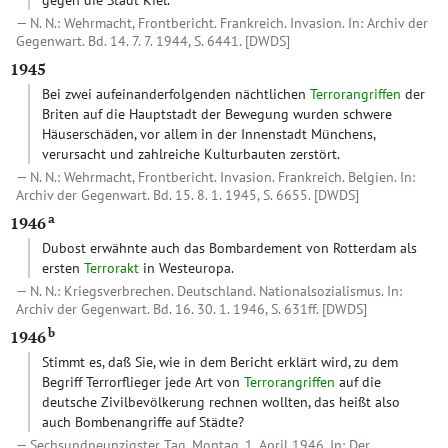
gegen die Stadt Kiel.
N. N.: Wehrmacht, Frontbericht. Frankreich. Invasion. In: Archiv der
Gegenwart. Bd. 14. 7. 7. 1944, S. 6441.
[DWDS]
1945
Bei zwei aufeinanderfolgenden nächtlichen
Terrorangriffen
der
Briten auf die Hauptstadt der Bewegung wurden schwere
Häuserschäden, vor allem in der Innenstadt Münchens,
verursacht und zahlreiche Kulturbauten zerstört.
N. N.: Wehrmacht, Frontbericht. Invasion. Frankreich. Belgien. In:
Archiv der Gegenwart. Bd. 15. 8. 1. 1945, S. 6655.
[DWDS]
a
1946
Dubost erwähnte auch das Bombardement von Rotterdam als
ersten
Terrorakt
in Westeuropa.
N. N.: Kriegsverbrechen. Deutschland. Nationalsozialismus. In:
Archiv der Gegenwart. Bd. 16. 30. 1. 1946, S. 631ff.
[DWDS]
b
1946
Stimmt es, daß Sie, wie in dem Bericht erklärt wird, zu dem
Begriff Terrorflieger jede Art von
Terrorangriffen
auf die
deutsche Zivilbevölkerung rechnen wollten, das heißt also
auch Bombenangriffe auf Städte?
Sechsundneunzigster Tag. Montag, 1. April 1946. In: Der