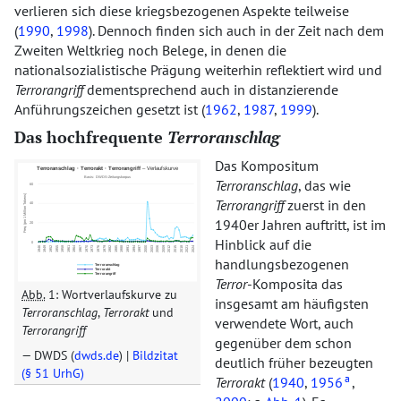
verlieren sich diese kriegsbezogenen Aspekte teilweise
(
1990
,
1998
). Dennoch finden sich auch in der Zeit nach dem
Zweiten Weltkrieg noch Belege, in denen die
nationalsozialistische Prägung weiterhin reflektiert wird und
Terrorangriff
dementsprechend auch in distanzierende
Anführungszeichen gesetzt ist (
1962
,
1987
,
1999
).
Das hochfrequente
Terroranschlag
Das Kompositum
Terroranschlag
, das wie
Terrorangriff
zuerst in den
1940er Jahren auftritt, ist im
Hinblick auf die
handlungsbezogenen
Terror
-Komposita das
Abb.
1: Wortverlaufskurve zu
insgesamt am häufigsten
Terroranschlag
,
Terrorakt
und
verwendete Wort, auch
Terrorangriff
gegenüber dem schon
DWDS (
dwds.de
) |
Bildzitat
deutlich früher bezeugten
(§ 51 UrhG)
a
Terrorakt
(
1940
,
1956
,