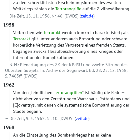
Zu den schrecklichsten Erscheinungsformen des zweiten
Weltkriegs zählen die
Terrorangriffe
auf die Zivilbevölkerung.
Die Zeit, 15. 11. 1956, Nr. 46.
[DWDS]
(
zeit.de
)
1958
Verbrechen wie
Terrorakt
werden konkret charakterisiert; als
Terrorakt
gilt unter anderem auch Ermordung oder schwere
körperliche Verletzung des Vertreters eines fremden Staats,
begangen zwecks Heraufbeschwörung eines Krieges oder
internationaler Komplikationen.
N. N.: Plenartagung des ZK der KPdSU und zweite Sitzung des
Obersten Sowjets. In: Archiv der Gegenwart. Bd. 28. 25. 12. 1958,
S. 7465ff.
[DWDS]
1962
Von den „feindlichen
Terrorangriffen
" ist häufig die Rede —
nicht aber von den Zerstörungen Warschaus, Rotterdams und
[C]
oventrys, mit denen die systematische Bombardierung der
Städte begann.
Die Zeit, 9. 3. 1962, Nr. 10.
[DWDS]
(
zeit.de
)
1968
An die Einstellung des Bombenkrieges hat er keine