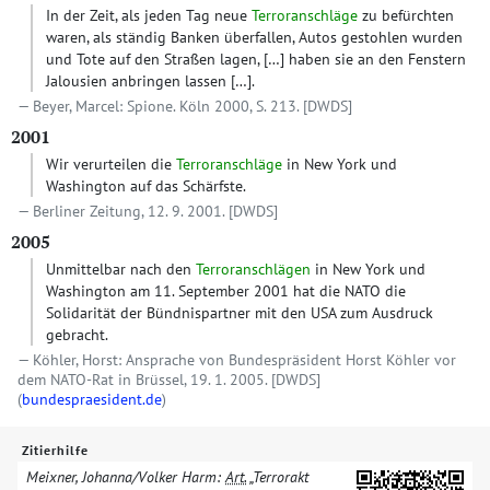
In der Zeit, als jeden Tag neue
Terroranschläge
zu befürchten
waren, als ständig Banken überfallen, Autos gestohlen wurden
und Tote auf den Straßen lagen,
[…]
haben sie an den Fenstern
Jalousien anbringen lassen
[…]
.
Beyer, Marcel: Spione. Köln 2000, S. 213.
[DWDS]
2001
Wir verurteilen die
Terroranschläge
in New York und
Washington auf das Schärfste.
Berliner Zeitung, 12. 9. 2001.
[DWDS]
2005
Unmittelbar nach den
Terroranschlägen
in New York und
Washington am 11. September 2001 hat die NATO die
Solidarität der Bündnispartner mit den USA zum Ausdruck
gebracht.
Köhler, Horst: Ansprache von Bundespräsident Horst Köhler vor
dem NATO-Rat in Brüssel, 19. 1. 2005.
[DWDS]
(
bundespraesident.de
)
Zitierhilfe
Meixner, Johanna/​Volker Harm:
Art.
„Terrorakt