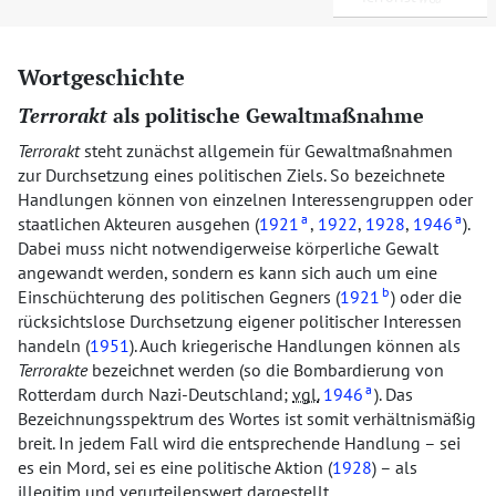
Wortgeschichte
Terrorakt
als politische Gewaltmaßnahme
Terrorakt
steht zunächst allgemein für Gewaltmaßnahmen
zur Durchsetzung eines politischen Ziels. So bezeichnete
Handlungen können von einzelnen Interessengruppen oder
a
a
staatlichen Akteuren ausgehen (
1921
,
1922
,
1928
,
1946
).
Dabei muss nicht notwendigerweise körperliche Gewalt
angewandt werden, sondern es kann sich auch um eine
b
Einschüchterung des politischen Gegners (
1921
) oder die
rücksichtslose Durchsetzung eigener politischer Interessen
handeln (
1951
). Auch kriegerische Handlungen können als
Terrorakte
bezeichnet werden (so die Bombardierung von
a
Rotterdam durch Nazi-Deutschland;
vgl.
1946
). Das
Bezeichnungsspektrum des Wortes ist somit verhältnismäßig
breit. In jedem Fall wird die entsprechende Handlung – sei
es ein Mord, sei es eine politische Aktion (
1928
) – als
illegitim und verurteilenswert dargestellt.