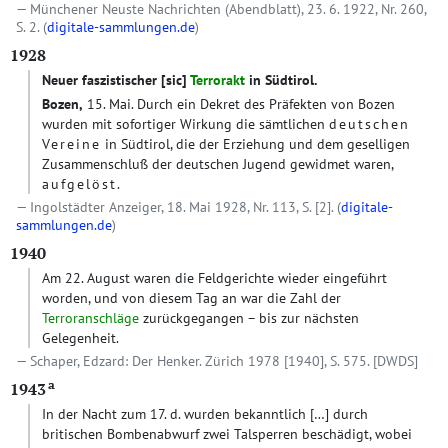
Münchener Neuste Nachrichten (Abendblatt), 23. 6. 1922, Nr. 260,
S. 2. (
digitale-sammlungen.de
)
1928
Neuer faszistischer
[sic]
Terrorakt
in Südtirol.
Bozen,
15. Mai. Durch ein Dekret des Präfekten von Bozen
wurden mit sofortiger Wirkung die sämtlichen
deutschen
Vereine
in Südtirol, die der Erziehung und dem geselligen
Zusammenschluß der deutschen Jugend gewidmet waren,
aufgelöst
.
Ingolstädter Anzeiger, 18. Mai 1928, Nr. 113, S. [2]. (
digitale-
sammlungen.de
)
1940
Am 22. August waren die Feldgerichte wieder eingeführt
worden, und von diesem Tag an war die Zahl der
Terroranschläge
zurückgegangen – bis zur nächsten
Gelegenheit.
Schaper, Edzard: Der Henker. Zürich 1978 [1940], S. 575.
[DWDS]
a
1943
In der Nacht zum 17. d. wurden bekanntlich
[…]
durch
britischen Bombenabwurf zwei Talsperren beschädigt, wobei