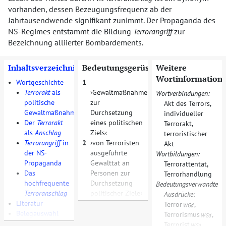
vorhanden, dessen Bezeugungsfrequenz ab der
Jahrtausendwende signifikant zunimmt. Der Propaganda des
NS-Regimes entstammt die Bildung
Terrorangriff
zur
Bezeichnung alliierter Bombardements.
Inhaltsverzeichnis
Bedeutungsgerüst
Weitere
Wortinformation
•
Wortgeschichte
1
•
Terrorakt
als
Gewaltmaßnahme
Wortverbindungen:
politische
zur
Akt des Terrors
,
Gewaltmaßnahme
Durchsetzung
individueller
•
Der
Terrorakt
eines politischen
Terrorakt
,
als
Anschlag
Ziels
terroristischer
•
Terrorangriff
in
2
von Terroristen
Akt
der NS-
ausgeführte
Wortbildungen:
Propaganda
Gewalttat an
Terrorattentat
,
•
Das
Personen zur
Terrorhandlung
hochfrequente
Durchsetzung
Bedeutungsverwandte
Terroranschlag
politischer Ziele
Ausdrücke:
•
Literatur
Terror
,
WGd
•
Belegauswahl
Terrorismus
,
WGd
Terrorist
WGd