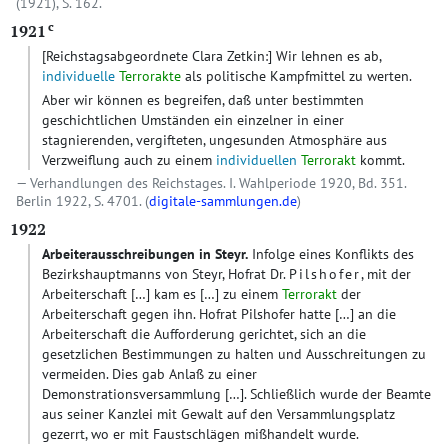
(1921), S. 162.
c
1921
[Reichstagsabgeordnete Clara Zetkin:]
Wir lehnen es ab,
individuelle
Terrorakte
als politische Kampfmittel zu werten.
Aber wir können es begreifen, daß unter bestimmten
geschichtlichen Umständen ein einzelner in einer
stagnierenden, vergifteten, ungesunden Atmosphäre aus
Verzweiflung auch zu einem
individuellen
Terrorakt
kommt.
Verhandlungen des Reichstages. I. Wahlperiode 1920, Bd. 351.
Berlin 1922, S. 4701. (
digitale-sammlungen.de
)
1922
Arbeiterausschreibungen in Steyr.
Infolge eines Konflikts des
Bezirkshauptmanns von Steyr, Hofrat Dr.
Pilshofer
, mit der
Arbeiterschaft
[…]
kam es
[…]
zu einem
Terrorakt
der
Arbeiterschaft gegen ihn. Hofrat Pilshofer hatte
[…]
an die
Arbeiterschaft die Aufforderung gerichtet, sich an die
gesetzlichen Bestimmungen zu halten und Ausschreitungen zu
vermeiden. Dies gab Anlaß zu einer
Demonstrationsversammlung
[…]
. Schließlich wurde der Beamte
aus seiner Kanzlei mit Gewalt auf den Versammlungsplatz
gezerrt, wo er mit Faustschlägen mißhandelt wurde.