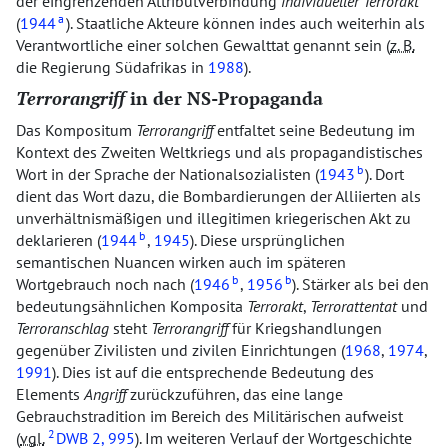
der eingrenzenden Attributverbindung
individueller Terrorakt
a
(
1944
). Staatliche Akteure können indes auch weiterhin als
Verantwortliche einer solchen Gewalttat genannt sein (
z. B.
die Regierung Südafrikas in
1988
).
Terrorangriff
in der NS-Propaganda
Das Kompositum
Terrorangriff
entfaltet seine Bedeutung im
Kontext des Zweiten Weltkriegs und als propagandistisches
b
Wort in der Sprache der Nationalsozialisten (
1943
). Dort
dient das Wort dazu, die Bombardierungen der Alliierten als
unverhältnismäßigen und illegitimen kriegerischen Akt zu
b
deklarieren (
1944
,
1945
). Diese ursprünglichen
semantischen Nuancen wirken auch im späteren
b
b
Wortgebrauch noch nach (
1946
,
1956
). Stärker als bei den
bedeutungsähnlichen Komposita
Terrorakt
,
Terrorattentat
und
Terroranschlag
steht
Terrorangriff
für Kriegshandlungen
gegenüber Zivilisten und zivilen Einrichtungen (
1968
,
1974
,
1991
). Dies ist auf die entsprechende Bedeutung des
Elements
Angriff
zurückzuführen, das eine lange
Gebrauchstradition im Bereich des Militärischen aufweist
2
(
vgl.
DWB
2, 995
). Im weiteren Verlauf der Wortgeschichte