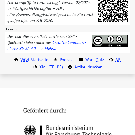
(Terrorangriff, Terroranschlag)“. Version
02/​2025
.
In: Wortgeschichte digital – ZDL,
https://www.zdl.org/​wb/​wortgeschichten/​
Terrorak
t
, aufgerufen am
7. 8. 2026
.
Lizenz
Der Text dieses Artikels sowie sein XML-
Quelltext stehen unter der
Creative Commons-
Lizenz BY-SA 4.0
.
Mehr…
WGd
-Startseite
Podcast
Wort-Quiz
API
XML (TEI P5)
Artikel drucken