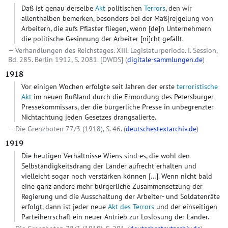
Daß ist genau derselbe
Akt
politischen
Terrors
, den wir
allenthalben bemerken, besonders bei der Maß
[re]
gelung von
Arbeitern, die aufs Pflaster fliegen, wenn
[de]
n Unternehmern
die politische Gesinnung der Arbeiter
[ni]
cht gefällt.
Verhandlungen des Reichstages. XIII. Legislaturperiode. I. Session,
Bd. 285. Berlin 1912, S. 2081.
[DWDS]
(
digitale-sammlungen.de
)
1918
Vor einigen Wochen erfolgte seit Jahren der erste
terroristische
Akt
im neuen Rußland durch die Ermordung des Petersburger
Pressekommissars, der die bürgerliche Presse in unbegrenzter
Nichtachtung jeden Gesetzes drangsalierte.
Die Grenzboten 77/3 (1918), S. 46. (
deutschestextarchiv.de
)
1919
Die heutigen Verhältnisse Wiens sind es, die wohl den
Selbständigkeitsdrang der Länder aufrecht erhalten und
vielleicht sogar noch verstärken können
[…]
. Wenn nicht bald
eine ganz andere mehr bürgerliche Zusammensetzung der
Regierung und die Ausschaltung der Arbeiter- und Soldatenräte
erfolgt, dann ist jeder neue
Akt des Terrors
und der einseitigen
Parteiherrschaft ein neuer Antrieb zur Loslösung der Länder.