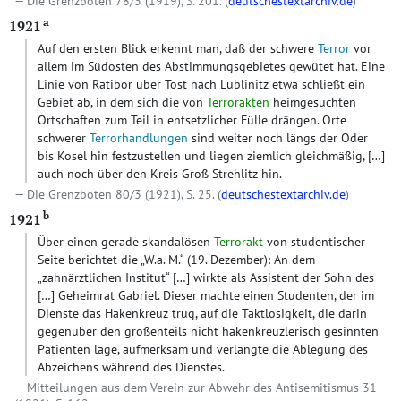
Die Grenzboten 78/3 (1919), S. 201. (
deutschestextarchiv.de
)
a
1921
Auf den ersten Blick erkennt man, daß der schwere
Terror
vor
allem im Südosten des Abstimmungsgebietes gewütet hat. Eine
Linie von Ratibor über Tost nach Lublinitz etwa schließt ein
Gebiet ab, in dem sich die von
Terrorakten
heimgesuchten
Ortschaften zum Teil in entsetzlicher Fülle drängen. Orte
schwerer
Terrorhandlungen
sind weiter noch längs der Oder
bis Kosel hin festzustellen und liegen ziemlich gleichmäßig,
[…]
auch noch über den Kreis Groß Strehlitz hin.
Die Grenzboten 80/3 (1921), S. 25. (
deutschestextarchiv.de
)
b
1921
Über einen gerade skandalösen
Terrorakt
von studentischer
Seite berichtet die „W.a. M.“ (19. Dezember): An dem
„zahnärztlichen Institut“
[…]
wirkte als Assistent der Sohn des
[…]
Geheimrat Gabriel. Dieser machte einen Studenten, der im
Dienste das Hakenkreuz trug, auf die Taktlosigkeit, die darin
gegenüber den großenteils nicht hakenkreuzlerisch gesinnten
Patienten läge, aufmerksam und verlangte die Ablegung des
Abzeichens während des Dienstes.
Mitteilungen aus dem Verein zur Abwehr des Antisemitismus 31