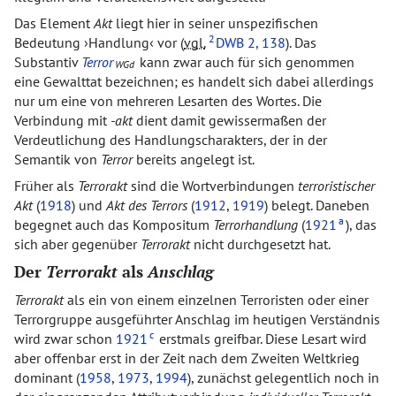
Das Element
Akt
liegt hier in seiner unspezifischen
2
Bedeutung
Handlung
vor (
vgl.
DWB
2, 138
). Das
Substantiv
Terror
kann zwar auch für sich genommen
WGd
eine Gewalttat bezeichnen; es handelt sich dabei allerdings
nur um eine von mehreren Lesarten des Wortes. Die
Verbindung mit
-akt
dient damit gewissermaßen der
Verdeutlichung des Handlungscharakters, der in der
Semantik von
Terror
bereits angelegt ist.
Früher als
Terrorakt
sind die Wortverbindungen
terroristischer
Akt
(
1918
) und
Akt des Terrors
(
1912
,
1919
) belegt. Daneben
a
begegnet auch das Kompositum
Terrorhandlung
(
1921
), das
sich aber gegenüber
Terrorakt
nicht durchgesetzt hat.
Der
Terrorakt
als
Anschlag
Terrorakt
als ein von einem einzelnen Terroristen oder einer
Terrorgruppe ausgeführter Anschlag im heutigen Verständnis
c
wird zwar schon
1921
erstmals greifbar. Diese Lesart wird
aber offenbar erst in der Zeit nach dem Zweiten Weltkrieg
dominant (
1958
,
1973
,
1994
), zunächst gelegentlich noch in