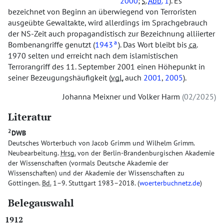
2000
;
s.
Abb.
1
). Es
bezeichnet von Beginn an überwiegend von Terroristen
ausgeübte Gewaltakte, wird allerdings im Sprachgebrauch
der NS-Zeit auch propagandistisch zur Bezeichnung alliierter
a
Bombenangriffe genutzt (
1943
). Das Wort bleibt bis
ca.
1970 selten und erreicht nach dem islamistischen
Terrorangriff des 11. September 2001 einen Höhepunkt in
seiner Bezeugungshäufigkeit (
vgl.
auch
2001
,
2005
).
Johanna Meixner
und
Volker Harm
02/2025
Literatur
2
DWB
Deutsches Wörterbuch von Jacob Grimm und Wilhelm Grimm.
Neubearbeitung.
Hrsg.
von der Berlin-Brandenburgischen Akademie
der Wissenschaften (vormals Deutsche Akademie der
Wissenschaften) und der Akademie der Wissenschaften zu
Göttingen.
Bd.
1–9. Stuttgart 1983–2018. (
woerterbuchnetz.de
)
Belegauswahl
1912