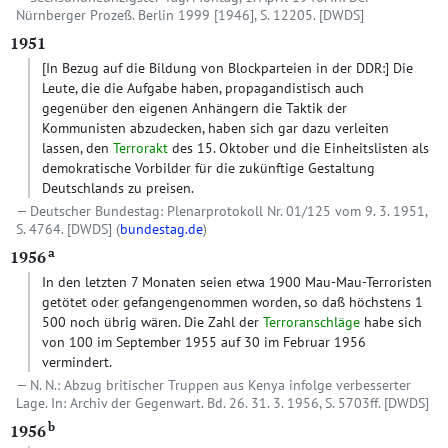
Nürnberger Prozeß. Berlin 1999 [1946], S. 12205.
[DWDS]
1951
[In Bezug auf die Bildung von Blockparteien in der DDR:]
Die
Leute, die die Aufgabe haben, propagandistisch auch
gegenüber den eigenen Anhängern die Taktik der
Kommunisten abzudecken, haben sich gar dazu verleiten
lassen, den
Terrorakt
des 15. Oktober und die Einheitslisten als
demokratische Vorbilder für die zukünftige Gestaltung
Deutschlands zu preisen.
Deutscher Bundestag: Plenarprotokoll Nr. 01/125 vom 9. 3. 1951,
S. 4764.
[DWDS]
(
bundestag.de
)
a
1956
In den letzten 7 Monaten seien etwa 1900 Mau-Mau-Terroristen
getötet oder gefangengenommen worden, so daß höchstens 1
500 noch übrig wären. Die Zahl der
Terroranschläge
habe sich
von 100 im September 1955 auf 30 im Februar 1956
vermindert.
N. N.: Abzug britischer Truppen aus Kenya infolge verbesserter
Lage. In: Archiv der Gegenwart. Bd. 26. 31. 3. 1956, S. 5703ff.
[DWDS]
b
1956