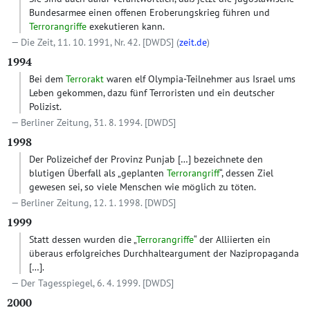
Bundesarmee einen offenen Eroberungskrieg führen und
Terrorangriffe
exekutieren kann.
Die Zeit, 11. 10. 1991, Nr. 42.
[DWDS]
(
zeit.de
)
1994
Bei dem
Terrorakt
waren elf Olympia-Teilnehmer aus Israel ums
Leben gekommen, dazu fünf Terroristen und ein deutscher
Polizist.
Berliner Zeitung, 31. 8. 1994.
[DWDS]
1998
Der Polizeichef der Provinz Punjab
[…]
bezeichnete den
blutigen Überfall als „geplanten
Terrorangriff
“, dessen Ziel
gewesen sei, so viele Menschen wie möglich zu töten.
Berliner Zeitung, 12. 1. 1998.
[DWDS]
1999
Statt dessen wurden die „
Terrorangriffe
“ der Alliierten ein
überaus erfolgreiches Durchhalteargument der Nazipropaganda
[…]
.
Der Tagesspiegel, 6. 4. 1999.
[DWDS]
2000