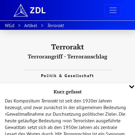
WGd
Artikel
Terrorakt
Terrorakt
Terrorangriff
·
Terroranschlag
Politik & Gesellschaft
Kurz gefasst
Das Kompositum
Terrorakt
ist seit den 1920er Jahren
bezeugt, und zwar zunächst in der allgemeinen Bedeutung
Gewaltmaßnahme zur Durchsetzung politischer Ziele
. Die
heute geläufige Bedeutung
von Terroristen ausgeführte
Gewalttat
setzt sich ab den 1950er Jahren als zentrale
Lesart des Wortes durch. Mit
Terroranschlag
ist ein Synonym