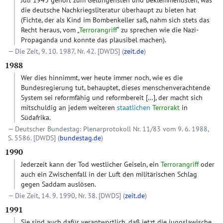
Juli 1943 gehört zum Gelungensten und Beklemmendsten, was
die deutsche Nachkriegsliteratur überhaupt zu bieten hat
(Fichte, der als Kind im Bombenkeller saß, nahm sich stets das
Recht heraus, vom „
Terrorangriff
“ zu sprechen wie die Nazi-
Propaganda und konnte das plausibel machen).
Die Zeit, 9. 10. 1987, Nr. 42.
[DWDS]
(
zeit.de
)
1988
Wer dies hinnimmt, wer heute immer noch, wie es die
Bundesregierung tut, behauptet, dieses menschenverachtende
System sei reformfähig und reformbereit
[…]
, der macht sich
mitschuldig an jedem weiteren
staatlichen
Terrorakt
in
Südafrika.
Deutscher Bundestag: Plenarprotokoll Nr. 11/83 vom 9. 6. 1988,
S. 5586.
[DWDS]
(
bundestag.de
)
1990
Jederzeit kann der Tod westlicher Geiseln, ein
Terrorangriff
oder
auch ein Zwischenfall in der Luft den militärischen Schlag
gegen Saddam auslösen.
Die Zeit, 14. 9. 1990, Nr. 38.
[DWDS]
(
zeit.de
)
1991
Sie sind auch dafür verantwortlich, daß jetzt die jugoslawische