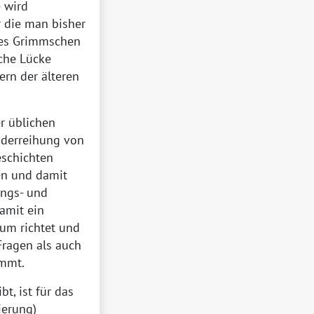
 wird
r die man bisher
 des Grimmschen
iche Lücke
rn der älteren
r üblichen
nderreihung von
eschichten
en und damit
ungs- und
damit ein
kum richtet und
Fragen als auch
ommt.
t, ist für das
ierung)