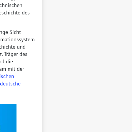
echnischen
eschichte des
ange Sicht
ormationssystem
chichte und
. Träger des
d die
am mit der
ischen
r deutsche