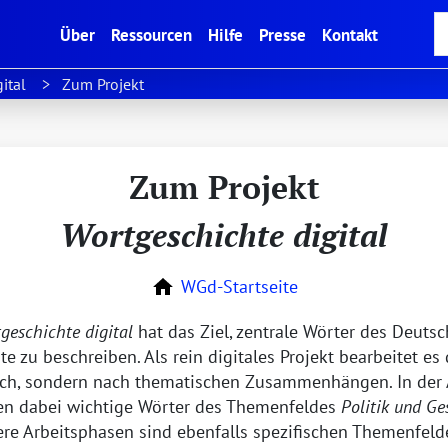
(current)
Über
Ressourcen
Hilfe
Presse
Kontakt
ital
Zum Projekt
Zum Projekt
Wortgeschichte digital
WGd
-Startseite
geschichte digital
hat das Ziel, zentrale Wörter des Deuts
e zu beschreiben. Als rein digitales Projekt bearbeitet es
isch, sondern nach thematischen Zusammenhängen. In der
en dabei wichtige Wörter des Themenfeldes
Politik und Ge
ere Arbeitsphasen sind ebenfalls spezifischen Themenfeld