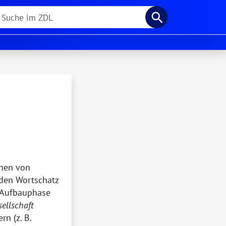
chen von
 den Wortschatz
 Aufbauphase
sellschaft
ern (
z. B.