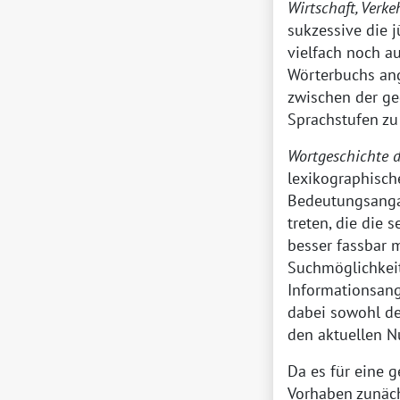
Wirtschaft, Verke
sukzessive die 
vielfach noch a
Wörterbuchs ange
zwischen der ge
Sprachstufen zu
Wortgeschichte d
lexikographisch
Bedeutungsangab
treten, die die
besser fassbar 
Suchmöglichkei
Informationsang
dabei sowohl de
den aktuellen 
Da es für eine g
Vorhaben zunäch