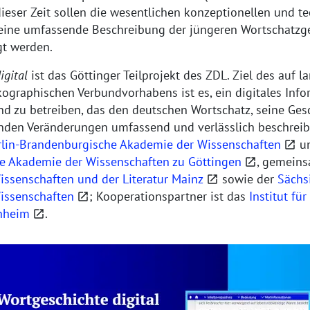
dieser Zeit sollen die wesentlichen konzeptionellen und t
eine umfassende Beschreibung der jüngeren Wortschatzg
gt werden.
igital
ist das Göttinger Teilprojekt des
ZDL
. Ziel des auf l
kographischen Verbundvorhabens ist es, ein digitales Inf
nd zu betreiben, das den deutschen Wortschatz, seine Ges
nden Veränderungen umfassend und verlässlich beschreibt
rlin-Brandenburgische Akademie der Wissenschaften
un
e Akademie der Wissenschaften zu Göttingen
, gemeins
ssenschaften und der Literatur Mainz
sowie der
Sächs
issenschaften
; Kooperationspartner ist das
Institut fü
nheim
.