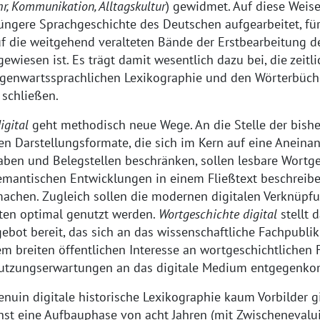
hr, Kommunikation, Alltagskultur
) gewidmet. Auf diese Weise
jüngere Sprachgeschichte des Deutschen aufgearbeitet, fü
uf die weitgehend veralteten Bände der Erstbearbeitung
wiesen ist. Es trägt damit wesentlich dazu bei, die zeitl
genwartssprachlichen Lexikographie und den Wörterbüche
 schließen.
igital
geht methodisch neue Wege. An die Stelle der bishe
en Darstellungsformate, die sich im Kern auf eine Aneina
en und Belegstellen beschränken, sollen lesbare Wortg
 semantischen Entwicklungen in einem Fließtext beschreib
machen. Zugleich sollen die modernen digitalen Verknüpf
ten optimal genutzt werden.
Wortgeschichte digital
stellt 
ebot bereit, das sich an das wissenschaftliche Fachpubli
m breiten öffentlichen Interesse an wortgeschichtlichen 
Nutzungserwartungen an das digitale Medium entgegenk
enuin digitale historische Lexikographie kaum Vorbilder gib
st eine Aufbauphase von acht Jahren (mit Zwischenevalu