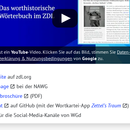
st ein
YouTube
-Video. Klicken Sie auf das Bild, stimmen Sie
Daten
z­erklärung & Nutzungs­bedin­gungen
von
Google
zu.
ite
auf zdl.org
age
bei der
NAWG
tbroschüre
(PDF)
nt
auf GitHub (mit der Wortkartei-App
Zettel’s Traum
)
ür die Social-Media-Kanäle von
WGd