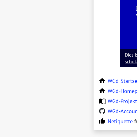
Dies i
schut
WGd
-Startse
WGd
-Homep
WGd
-Projek
WGd
-Accou
Netiquette
f