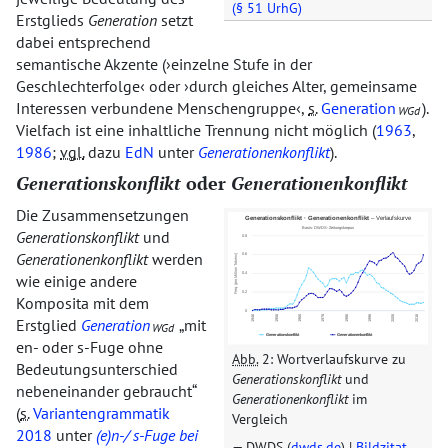
(§ 51 UrhG)
Erstglieds
Generation
setzt
dabei entsprechend
semantische Akzente (
einzelne Stufe in der
Geschlechterfolge
oder
durch gleiches Alter, gemeinsame
Interessen verbundene Menschengruppe
,
s.
Generation
).
WGd
Vielfach ist eine inhaltliche Trennung nicht möglich (
1963
,
1986
;
vgl.
dazu
EdN
unter
Generationenkonflikt
).
Generationskonflikt
oder
Generationenkonflikt
Die Zusammensetzungen
Generationskonflikt
und
Generationenkonflikt
werden
wie einige andere
Komposita mit dem
Erstglied
Generation
mit
WGd
en- oder s-Fuge ohne
Abb.
2: Wortverlaufskurve zu
Bedeutungsunterschied
Generationskonflikt
und
nebeneinander gebraucht
Generationenkonflikt
im
(
s.
Variantengrammatik
Vergleich
2018
unter
(e)n-/ s-Fuge bei
DWDS (
dwds.de
) |
Bildzitat