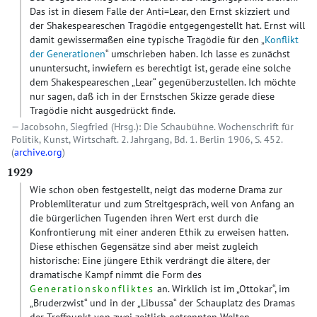
Das ist in diesem Falle der Anti=Lear, den Ernst skizziert und
der Shakespeareschen Tragödie entgegengestellt hat. Ernst will
damit gewissermaßen eine typische Tragödie für den „
Konflikt
der Generationen
“ umschrieben haben. Ich lasse es zunächst
ununtersucht, inwiefern es berechtigt ist, gerade eine solche
dem Shakespeareschen „Lear“ gegenüberzustellen. Ich möchte
nur sagen, daß ich in der Ernstschen Skizze gerade diese
Tragödie nicht ausgedrückt finde.
Jacobsohn, Siegfried (Hrsg.): Die Schaubühne. Wochenschrift für
Politik, Kunst, Wirtschaft. 2. Jahrgang, Bd. 1. Berlin 1906, S. 452.
(
archive.org
)
1929
Wie schon oben festgestellt, neigt das moderne Drama zur
Problemliteratur und zum Streitgespräch, weil von Anfang an
die bürgerlichen Tugenden ihren Wert erst durch die
Konfrontierung mit einer anderen Ethik zu erweisen hatten.
Diese ethischen Gegensätze sind aber meist zugleich
historische: Eine jüngere Ethik verdrängt die ältere, der
dramatische Kampf nimmt die Form des
Generationskonfliktes
an. Wirklich ist im „Ottokar“, im
„Bruderzwist“ und in der „Libussa“ der Schauplatz des Dramas