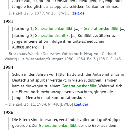
Ältere vulgär und unter Umständen beleidigend ist, empfinden
Jüngere lediglich als salopp, als schicken Nonkonformismus.
Die Zeit, 22. 6. 1979, Nr. 26.
[DWDS]
(
zeit.de
)
1981
[Buchung 1]
Generationenkonflikt
[…] =
Generationskonflikt
[…]
[Buchung 2]
Generationskonflikt
[…] Konflikt zw. älterer u.
jüngerer Generation infolge ihrer unterschiedlichen
Auffassungen; […].
Brockhaus Wahrig: Deutsches Wörterbuch. Hrsg. von Gerhard
Wahrig u. a. Wiesbaden/Stuttgart 1980–1984. Bd. 3 (1981), S. 143.
1984
Schon in den Jahren vor Hitler hatte sich der Antisemitismus in
Deutschland spürbar verstärkt. In vielen jüdischen Familien
kam es deswegen zu einem
Generationskonflikt
. Während sich
die Eltern noch mehr anzupassen versuchten, gingen die
jungen Menschen auf Konfrontationskurs.
Die Zeit, 23. 11. 1984, Nr. 48.
[DWDS]
(
zeit.de
)
1986
Die Eltern sind toleranter, verständnisvoller und großzügiger
geworden. Der
Generationenkonflikt
, der die 68er aus dem