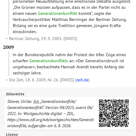
personellen Neuaufstellung eine emotionale Debatte ausgelöst.
„Die Grünen müssen aufpassen, dass es in der Partei nicht zu
einem neuen
Generationenkonflikt
kommt“, sagte der
Verbraucherpolitiker Matthias Berninger der Berliner Zeitung.
Bislang sei es eine gute Tradition gewesen, jüngere Kräfte
einzubinden.
Berliner Zeitung, 29. 9. 2005.
[DWDS]
2009
In der Bundesrepublik nahm der Protest der 68er Züge eines
scharfen
Generationskonflikts
an. »Der Generationsbruch ist
ungeheuer«, beobachtete Hannah Arendt bereits Anfang der
sechziger Jahre.
Die Zeit, 18. 6. 2009, Nr. 26.
[DWDS]
(
zeit.de
)
Zitierhilfe
Stöwer, Ulrike:
Art.
„Generationskonflikt/​
Generationenkonflikt“. Version
04/​2025
, zuerst
06/​
2021
. In: Wortgeschichte digital – ZDL,
https://www.zdl.org/​wb/​wortgeschichten/​
Generati
onskonflikt
, aufgerufen am
6. 8. 2026
.
Lizenz