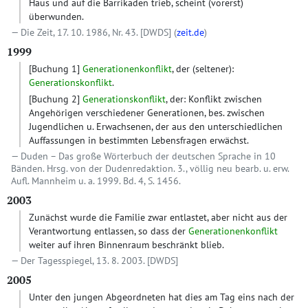
Haus und auf die Barrikaden trieb, scheint (vorerst)
überwunden.
Die Zeit, 17. 10. 1986, Nr. 43.
[DWDS]
(
zeit.de
)
1999
[Buchung 1]
Generationenkonflikt
, der (seltener):
Generationskonflikt
.
[Buchung 2]
Generationskonflikt
, der: Konflikt zwischen
Angehörigen verschiedener Generationen, bes. zwischen
Jugendlichen u. Erwachsenen, der aus den unterschiedlichen
Auffassungen in bestimmten Lebensfragen erwächst.
Duden – Das große Wörterbuch der deutschen Sprache in 10
Bänden. Hrsg. von der Dudenredaktion. 3., völlig neu bearb. u. erw.
Aufl. Mannheim u. a. 1999. Bd. 4, S. 1456.
2003
Zunächst wurde die Familie zwar entlastet, aber nicht aus der
Verantwortung entlassen, so dass der
Generationenkonflikt
weiter auf ihren Binnenraum beschränkt blieb.
Der Tagesspiegel, 13. 8. 2003.
[DWDS]
2005
Unter den jungen Abgeordneten hat dies am Tag eins nach der