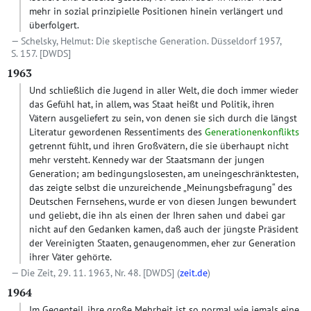
mehr in sozial prinzipielle Positionen hinein verlängert und
überfolgert.
Schelsky, Helmut: Die skeptische Generation. Düsseldorf 1957,
S. 157.
[DWDS]
1963
Und schließlich die Jugend in aller Welt, die doch immer wieder
das Gefühl hat, in allem, was Staat heißt und Politik, ihren
Vätern ausgeliefert zu sein, von denen sie sich durch die längst
Literatur gewordenen Ressentiments des
Generationenkonflikts
getrennt fühlt, und ihren Großvätern, die sie überhaupt nicht
mehr versteht. Kennedy war der Staatsmann der jungen
Generation; am bedingungslosesten, am uneingeschränktesten,
das zeigte selbst die unzureichende „Meinungsbefragung“ des
Deutschen Fernsehens, wurde er von diesen Jungen bewundert
und geliebt, die ihn als einen der Ihren sahen und dabei gar
nicht auf den Gedanken kamen, daß auch der jüngste Präsident
der Vereinigten Staaten, genaugenommen, eher zur Generation
ihrer Väter gehörte.
Die Zeit, 29. 11. 1963, Nr. 48.
[DWDS]
(
zeit.de
)
1964
Im Gegenteil, ihre große Mehrheit ist so normal wie jemals eine