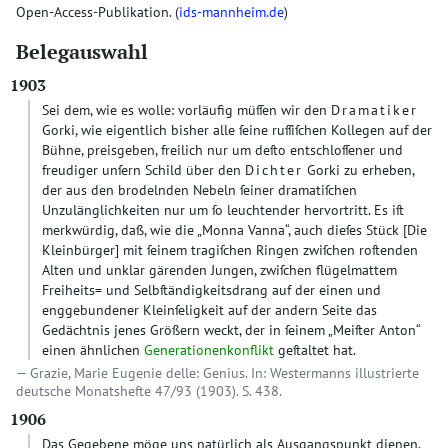
Open-Access-Publikation. (
ids-mannheim.de
)
Belegauswahl
1903
Sei dem, wie es wolle: vorläufig müſſen wir den
Dramatiker
Gorki, wie eigentlich bisher alle ſeine ruſſiſchen Kollegen auf der
Bühne, preisgeben, freilich nur um deſto entschloſſener und
freudiger unſern Schild über den
Dichter
Gorki zu erheben,
der aus den brodelnden Nebeln ſeiner dramatiſchen
Unzulänglichkeiten nur um ſo leuchtender hervortritt. Es iſt
merkwürdig, daß, wie die „Monna Vanna“, auch dieſes Stück
[Die
Kleinbürger]
mit ſeinem tragiſchen Ringen zwiſchen roſtenden
Alten und unklar gärenden Jungen, zwiſchen flügelmattem
Freiheits= und Selbſtändigkeitsdrang auf der einen und
enggebundener Kleinſeligkeit auf der andern Seite das
Gedächtnis jenes Größern weckt, der in ſeinem „Meiſter Anton“
einen ähnlichen
Generationenkonflikt
geſtaltet hat.
Grazie, Marie Eugenie delle: Genius. In: Westermanns illustrierte
deutsche Monatshefte 47/93 (1903). S. 438.
1906
Das Gegebene möge uns natürlich als Ausgangspunkt dienen.