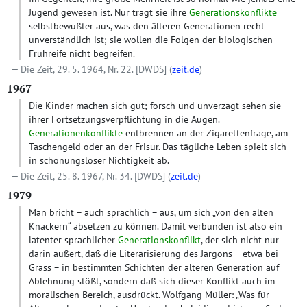
Jugend gewesen ist. Nur trägt sie ihre
Generationskonflikte
selbstbewußter aus, was den älteren Generationen recht
unverständlich ist; sie wollen die Folgen der biologischen
Frühreife nicht begreifen.
Die Zeit, 29. 5. 1964, Nr. 22.
[DWDS]
(
zeit.de
)
1967
Die Kinder machen sich gut; forsch und unverzagt sehen sie
ihrer Fortsetzungsverpflichtung in die Augen.
Generationenkonflikte
entbrennen an der Zigarettenfrage, am
Taschengeld oder an der Frisur. Das tägliche Leben spielt sich
in schonungsloser Nichtigkeit ab.
Die Zeit, 25. 8. 1967, Nr. 34.
[DWDS]
(
zeit.de
)
1979
Man bricht – auch sprachlich – aus, um sich „von den alten
Knackern“ absetzen zu können. Damit verbunden ist also ein
latenter sprachlicher
Generationskonflikt
, der sich nicht nur
darin äußert, daß die Literarisierung des Jargons – etwa bei
Grass – in bestimmten Schichten der älteren Generation auf
Ablehnung stößt, sondern daß sich dieser Konflikt auch im
moralischen Bereich, ausdrückt. Wolfgang Müller: „Was für