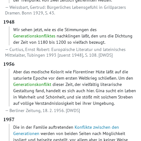
der Treffpunkt von zwei zeitlich getrennten Welten.
Weissbart, Gertrud: Bürgerliches Lebensgefühl in Grillparzers
Dramen. Bonn 1929, S. 43.
1948
Wir sehen jetzt, wie es die Stimmungen des
Generationskonfliktes
nachklingen läßt, den uns die Dichtung
der Zeit von 1180 bis 1200 so vielfach bezeugt.
Curtius, Ernst Robert: Europäische Literatur und lateinisches
Mittelalter, Tübingen 1993 [zuerst 1948], S. 108.
[DWDS]
1956
Aber das modische Kolorit wie Florentiner Hüte läßt auf die
saturierte Epoche vor dem ersten Weltkrieg schließen. Um den
Generationskonflikt
dieser Zeit, der vielfältig literarische
Gestaltung fand, handelt es sich auch hier. Gina sucht ein Leben
in Wahrheit und Schönheit, und sie stößt mit solchem Streben
auf völlige Verständnislosigkeit bei ihrer Umgebung.
Berliner Zeitung, 18. 2. 1956.
[DWDS]
1957
Die in der Familie auftretenden
Konflikte zwischen den
Generationen
werden von beiden Seiten nach Möglichkeit
isoliert und beiseite gestellt, vor allem aber in keiner Weise