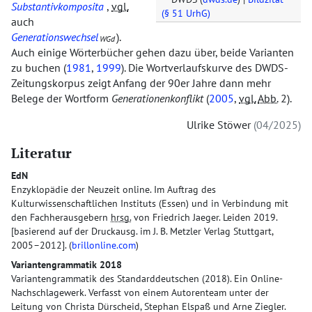
Substantivkomposita
,
vgl.
(§ 51 UrhG)
auch
Generationswechsel
).
WGd
Auch einige Wörterbücher gehen dazu über, beide Varianten
zu buchen (
1981
,
1999
). Die Wortverlaufskurve des DWDS-
Zeitungskorpus zeigt Anfang der 90er Jahre dann mehr
Belege der Wortform
Generationenkonflikt
(
2005
,
vgl.
Abb.
2).
Ulrike Stöwer
04/2025
Literatur
EdN
Enzyklopädie der Neuzeit online. Im Auftrag des
Kulturwissenschaftlichen Instituts (Essen) und in Verbindung mit
den Fachherausgebern
hrsg.
von Friedrich Jaeger. Leiden 2019.
[basierend auf der Druckausg. im J. B. Metzler Verlag Stuttgart,
2005–2012]. (
brillonline.com
)
Variantengrammatik 2018
Variantengrammatik des Standarddeutschen (2018). Ein Online-
Nachschlagewerk. Verfasst von einem Autorenteam unter der
Leitung von Christa Dürscheid, Stephan Elspaß und Arne Ziegler.