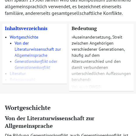
allgemeinsprachlich verwendet, es bezeichnet einerseits
familiäre, andererseits gesamtgesellschaftliche Konflikte.
Inhaltsverzeichnis
Bedeutung
•
Wortgeschichte
Auseinandersetzung, Streit
•
Von der
zwischen Angehörigen
Literaturwissenschaft zur
verschiedener Generationen,
Allgemeinsprache
häufig auf dem
•
Generationskonflikt
oder
Altersunterschied und den
Generationenkonflikt
damit verbundenen
•
Literatur
unterschiedlichen Auffassungen
•
Belegauswahl
beruhend
Vgl.
auch
DWDS
Wortgeschichte
Von der Literaturwissenschaft zur
Allgemeinsprache
Die Bildung
Generationskonflikt
, auch
Generationenkonflikt
, ist