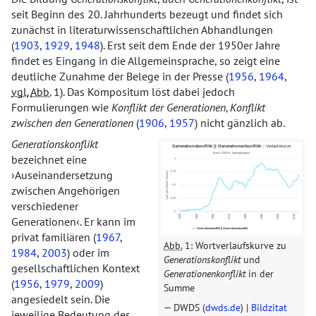
seit Beginn des 20. Jahrhunderts bezeugt und findet sich
zunächst in literaturwissenschaftlichen Abhandlungen
(
1903
,
1929
,
1948
). Erst seit dem Ende der 1950er Jahre
findet es Eingang in die Allgemeinsprache, so zeigt eine
deutliche Zunahme der Belege in der Presse (
1956
,
1964
,
vgl.
Abb.
1). Das Kompositum löst dabei jedoch
Formulierungen wie
Konflikt der Generationen
‚
Konflikt
zwischen den Generationen
(
1906
,
1957
) nicht gänzlich ab.
Generationskonflikt
bezeichnet eine
Auseinandersetzung
zwischen Angehörigen
verschiedener
Generationen
. Er kann im
privat familiären (
1967
,
Abb.
1: Wortverlaufskurve zu
1984
,
2003
) oder im
Generationskonflikt
und
gesellschaftlichen Kontext
Generationenkonflikt
in der
(
1956
,
1979
,
2009
)
Summe
angesiedelt sein. Die
DWDS (
dwds.de
) |
Bildzitat
jeweilige Bedeutung des