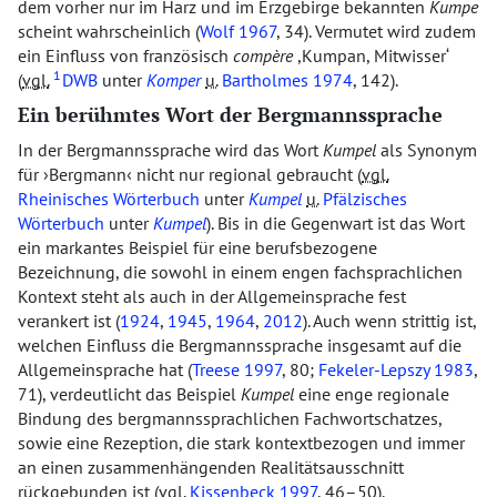
dem vorher nur im Harz und im Erzgebirge bekannten
Kumpe
scheint wahrscheinlich (
Wolf 1967
, 34). Vermutet wird zudem
ein Einfluss von französisch
compère
,Kumpan, Mitwisser‘
1
(
vgl.
DWB
unter
Komper
u.
Bartholmes 1974
, 142).
Ein berühmtes Wort der Bergmannssprache
In der Bergmannssprache wird das Wort
Kumpel
als Synonym
für
Bergmann
nicht nur regional gebraucht (
vgl.
Rheinisches Wörterbuch
unter
Kumpel
u.
Pfälzisches
Wörterbuch
unter
Kumpel
). Bis in die Gegenwart ist das Wort
ein markantes Beispiel für eine berufsbezogene
Bezeichnung, die sowohl in einem engen fachsprachlichen
Kontext steht als auch in der Allgemeinsprache fest
verankert ist (
1924
,
1945
,
1964
,
2012
). Auch wenn strittig ist,
welchen Einfluss die Bergmannssprache insgesamt auf die
Allgemeinsprache hat (
Treese 1997
, 80;
Fekeler-Lepszy 1983
,
71), verdeutlicht das Beispiel
Kumpel
eine enge regionale
Bindung des bergmannssprachlichen Fachwortschatzes,
sowie eine Rezeption, die stark kontextbezogen und immer
an einen zusammenhängenden Realitätsausschnitt
rückgebunden ist (
vgl.
Kissenbeck 1997
, 46–50).