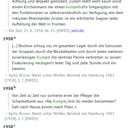
Achtung und Respekt gemildert. Zudem steht wohl kaum sonst
einem Kirchenmann der etwas
kumpelhafte
Umgangston mit
den Funktionären so selbstverständlich zur Verfügung, wie dem
robusten Rheinländer. Grüber ist ein erbitterter Gegner jeder
Aufteilung der Welt in Fronten.
Die Zeit, 21. 6. 1956, Nr. 25.
[DWDS]
(
zeit.de
)
a
1958
[…]
Bochow schlug vor, im gesamten Lager durch die Genossen
der Gruppen, durch die Blockältesten und durch jeden weiteren
zuverlässigen
Kumpel
die zentrale Parole verbreiten zu lassen:
Evakuierung verzögern! Jeder Tag und jede Stunde sind ein
Gewinn.
Apitz, Bruno: Nackt unter Wölfen, Reinbek bei Hamburg 1961
[1958], S. 7.
[DWDS]
b
1958
Von Zeit zu Zeit nur sortierte einer der Pfleger die
Schaukelbank aus. «Na,
Kumpel
, bist du wieder beisammen?
Geh nach Hause, komm, mach Platz. »
Apitz, Bruno: Nackt unter Wölfen, Reinbek bei Hamburg 1961
[1958], S. 7.
[DWDS]
c
1958