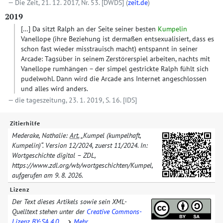
Die Zeit, 21. 12. 2017, Nr. 53.
[DWDS]
(
zeit.de
)
2019
[…]
Da sitzt Ralph an der Seite seiner besten
Kumpelin
Vanellope (ihre Beziehung ist dermaßen entsexualisiert, dass es
schon fast wieder misstrauisch macht) entspannt in seiner
Arcade: Tagsüber in seinem Zerstörerspiel arbeiten, nachts mit
Vanellope rumhängen – der simpel gestrickte Ralph fühlt sich
pudelwohl. Dann wird die Arcade ans Internet angeschlossen
und alles wird anders.
die tageszeitung, 23. 1. 2019, S. 16.
[IDS]
Zitierhilfe
Mederake, Nathalie:
Art.
„Kumpel (kumpelhaft,
Kumpelin)“. Version
12/​2024
, zuerst
11/​2024
. In:
Wortgeschichte digital – ZDL,
https://www.zdl.org/​wb/​wortgeschichten/​
Kumpel
,
aufgerufen am
9. 8. 2026
.
Lizenz
Der Text dieses Artikels sowie sein XML-
Quelltext stehen unter der
Creative Commons-
Lizenz BY-SA 4.0
.
Mehr…