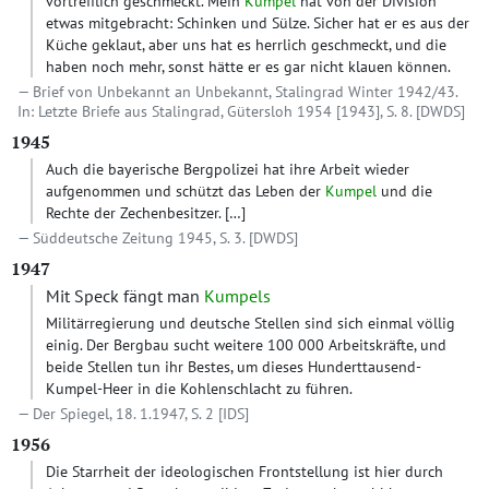
vortrefflich geschmeckt. Mein
Kumpel
hat von der Division
etwas mitgebracht: Schinken und Sülze. Sicher hat er es aus der
Küche geklaut, aber uns hat es herrlich geschmeckt, und die
haben noch mehr, sonst hätte er es gar nicht klauen können.
Brief von Unbekannt an Unbekannt, Stalingrad Winter 1942/43.
In: Letzte Briefe aus Stalingrad, Gütersloh 1954 [1943], S. 8.
[DWDS]
1945
Auch die bayerische Bergpolizei hat ihre Arbeit wieder
aufgenommen und schützt das Leben der
Kumpel
und die
Rechte der Zechenbesitzer.
[…]
Süddeutsche Zeitung 1945, S. 3.
[DWDS]
1947
Mit Speck fängt man
Kumpels
Militärregierung und deutsche Stellen sind sich einmal völlig
einig. Der Bergbau sucht weitere 100 000 Arbeitskräfte, und
beide Stellen tun ihr Bestes, um dieses Hunderttausend-
Kumpel-Heer in die Kohlenschlacht zu führen.
Der Spiegel, 18. 1.1947, S. 2
[IDS]
1956
Die Starrheit der ideologischen Frontstellung ist hier durch