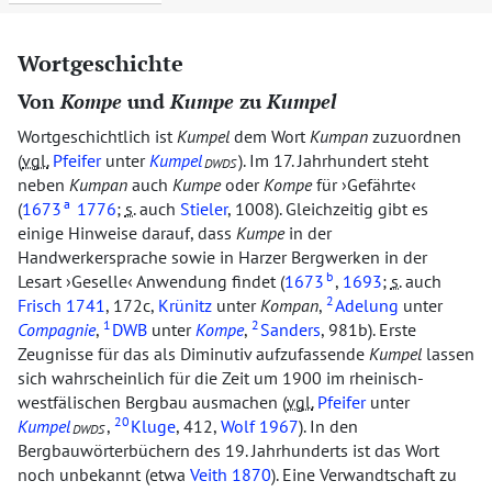
Wortgeschichte
Von
Kompe
und
Kumpe
zu
Kumpel
Wortgeschichtlich ist
Kumpel
dem Wort
Kumpan
zuzuordnen
(
vgl.
Pfeifer
unter
Kumpel
). Im 17. Jahrhundert steht
DWDS
neben
Kumpan
auch
Kumpe
oder
Kompe
für
Gefährte
a
(
1673
1776
;
s.
auch
Stieler
, 1008). Gleichzeitig gibt es
einige Hinweise darauf, dass
Kumpe
in der
Handwerkersprache sowie in Harzer Bergwerken in der
b
Lesart
Geselle
Anwendung findet (
1673
,
1693
;
s.
auch
2
Frisch 1741
, 172c,
Krünitz
unter
Kompan
,
Adelung
unter
1
2
Compagnie
,
DWB
unter
Kompe
,
Sanders
, 981b). Erste
Zeugnisse für das als Diminutiv aufzufassende
Kumpel
lassen
sich wahrscheinlich für die Zeit um 1900 im rheinisch-
westfälischen Bergbau ausmachen (
vgl.
Pfeifer
unter
20
Kumpel
,
Kluge
, 412,
Wolf 1967
). In den
DWDS
Bergbauwörterbüchern des 19. Jahrhunderts ist das Wort
noch unbekannt (etwa
Veith 1870
). Eine Verwandtschaft zu