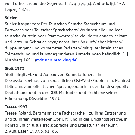
von Luther bis auf die Gegenwart, 2.,
unveränd.
Abdruck.
Bd.
1–2.
Leipzig 1876.
Stieler
Stieler, Kaspar von: Der Teutschen Sprache Stammbaum und
Fortwachs oder Teutscher Sprachschatz/ Worinnen alle und iede
teutsche Wurzeln oder Stammwörter/ so viel deren annoch bekant
und ietzo im Gebrauch seyn/ nebst ihrer Ankunft/ abgeleiteten/
duppelungen/ und vornemsten Redarten/ mit guter lateinischen
Tolmetschung und kunstgegründeten Anmerkungen befindlich. […]
Nürnberg 1691. (
mdz-nbn-resolving.de
)
Stolt 1973
Stolt, Birgit: Ab- und Aufbau von Konnotationen. Ein
Diskussionsbeitrag zum sprachlichen Ost-West-Problem. In: Manfred
Hellmann. Zum öffentlichen Sprachgebrauch in der Bundesrepublik
Deutschland und in der DDR. Methoden und Probleme seiner
Erforschung. Düsseldorf 1973.
Treese 1997
Treese, Roland. Bergmännische Fachsprache – zu ihrer Entstehung
und zu ihrem Weiterleben „vor Ort“ und in der Umgangssprache. In:
Konrad Ehlich
u. a.
(
Hrsg.
): Sprache und Literatur an der Ruhr.
2.
Aufl.
Essen 1997,
S.
81–86.