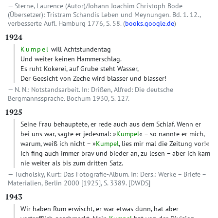
Sterne, Laurence (Autor)/Johann Joachim Christoph Bode
(Übersetzer): Tristram Schandis Leben und Meynungen. Bd. 1. 12.,
verbesserte Aufl. Hamburg 1776, S. 58. (
books.google.de
)
1924
Kumpel
will Achtstundentag
Und weiter keinen Hammerschlag.
Es ruht Kokerei, auf Grube steht Wasser,
Der Geesicht von Zeche wird blasser und blasser!
N. N.: Notstandsarbeit. In: Drißen, Alfred: Die deutsche
Bergmannssprache. Bochum 1930, S. 127.
1925
Seine Frau behauptete, er rede auch aus dem Schlaf. Wenn er
bei uns war, sagte er jedesmal: »
Kumpel
« – so nannte er mich,
warum, weiß ich nicht – »
Kumpel
, lies mir mal die Zeitung vor!«
Ich fing auch immer brav und bieder an, zu lesen – aber ich kam
nie weiter als bis zum dritten Satz.
Tucholsky, Kurt: Das Fotografie-Album. In: Ders.: Werke – Briefe –
Materialien, Berlin 2000 [1925], S. 3389.
[DWDS]
1943
Wir haben Rum erwischt, er war etwas dünn, hat aber