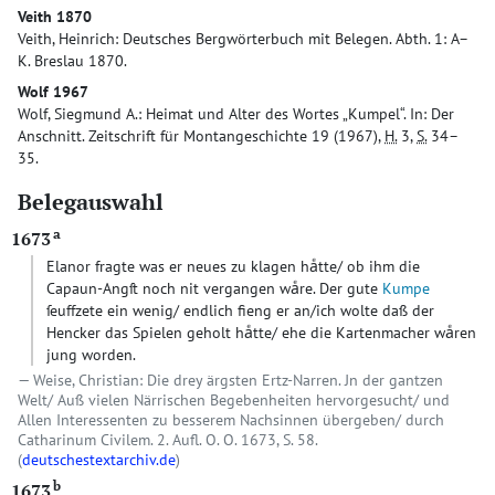
Veith 1870
Veith, Heinrich: Deutsches Bergwörterbuch mit Belegen. Abth. 1: A–
K. Breslau 1870.
Wolf 1967
Wolf, Siegmund A.: Heimat und Alter des Wortes „Kumpel“. In: Der
Anschnitt. Zeitschrift für Montangeschichte 19 (1967),
H.
3,
S.
34–
35.
Belegauswahl
a
1673
Elanor fragte was er neues zu klagen haͤtte/ ob ihm die
Capaun-Angſt noch nit vergangen waͤre. Der gute
Kumpe
ſeuffzete ein wenig/ endlich fieng er an/ich wolte daß der
Hencker das Spielen geholt haͤtte/ ehe die Kartenmacher waͤren
jung worden.
Weise, Christian: Die drey ärgsten Ertz-Narren. Jn der gantzen
Welt/ Auß vielen Närrischen Begebenheiten hervorgesucht/ und
Allen Interessenten zu besserem Nachsinnen übergeben/ durch
Catharinum Civilem. 2. Aufl. O. O. 1673, S. 58.
(
deutschestextarchiv.de
)
b
1673