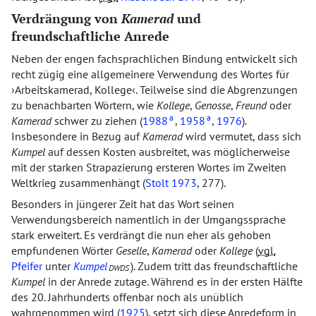
Verdrängung von
Kamerad
und
freundschaftliche Anrede
Neben der engen fachsprachlichen Bindung entwickelt sich
recht zügig eine allgemeinere Verwendung des Wortes für
Arbeitskamerad, Kollege
. Teilweise sind die Abgrenzungen
zu benachbarten Wörtern, wie
Kollege
,
Genosse
,
Freund
oder
a
a
Kamerad
schwer zu ziehen (
1988
,
1958
,
1976
).
Insbesondere in Bezug auf
Kamerad
wird vermutet, dass sich
Kumpel
auf dessen Kosten ausbreitet, was möglicherweise
mit der starken Strapazierung ersteren Wortes im Zweiten
Weltkrieg zusammenhängt (
Stolt 1973
, 277).
Besonders in jüngerer Zeit hat das Wort seinen
Verwendungsbereich namentlich in der Umgangssprache
stark erweitert. Es verdrängt die nun eher als gehoben
empfundenen Wörter
Geselle
,
Kamerad
oder
Kollege
(
vgl.
Pfeifer
unter
Kumpel
). Zudem tritt das freundschaftliche
DWDS
Kumpel
in der Anrede zutage. Während es in der ersten Hälfte
des 20. Jahrhunderts offenbar noch als unüblich
wahrgenommen wird (
1925
), setzt sich diese Anredeform in