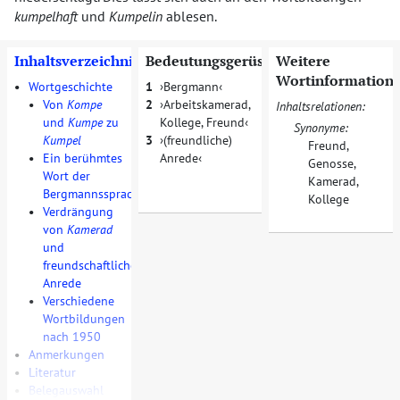
kumpelhaft
und
Kumpelin
ablesen.
Inhaltsverzeichnis
Bedeutungsgerüst
Weitere
Wortinformation
•
Wortgeschichte
1
Bergmann
•
Von
Kompe
2
Arbeitskamerad,
Inhaltsrelationen:
und
Kumpe
zu
Kollege, Freund
Synonyme:
Kumpel
3
(freundliche)
Freund
,
•
Ein berühmtes
Anrede
Genosse
,
Wort der
Kamerad
,
Bergmannssprache
Kollege
•
Verdrängung
von
Kamerad
und
freundschaftliche
Anrede
•
Verschiedene
Wortbildungen
nach 1950
•
Anmerkungen
•
Literatur
•
Belegauswahl