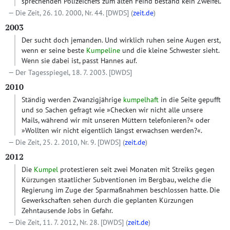
sprechenden Polizeichefs zum alten Feind bestand kein Zweifel.
Die Zeit, 26. 10. 2000, Nr. 44.
[DWDS]
(
zeit.de
)
2003
Der sucht doch jemanden. Und wirklich ruhen seine Augen erst,
wenn er seine beste
Kumpeline
und die kleine Schwester sieht.
Wenn sie dabei ist, passt Hannes auf.
Der Tagesspiegel, 18. 7. 2003.
[DWDS]
2010
Ständig werden Zwanzigjährige
kumpelhaft
in die Seite gepufft
und so Sachen gefragt wie »Checken wir nicht alle unsere
Mails, während wir mit unseren Müttern telefonieren?« oder
»Wollten wir nicht eigentlich längst erwachsen werden?«.
Die Zeit, 25. 2. 2010, Nr. 9.
[DWDS]
(
zeit.de
)
2012
Die
Kumpel
protestieren seit zwei Monaten mit Streiks gegen
Kürzungen staatlicher Subventionen im Bergbau, welche die
Regierung im Zuge der Sparmaßnahmen beschlossen hatte. Die
Gewerkschaften sehen durch die geplanten Kürzungen
Zehntausende Jobs in Gefahr.
Die Zeit, 11. 7. 2012, Nr. 28.
[DWDS]
(
zeit.de
)