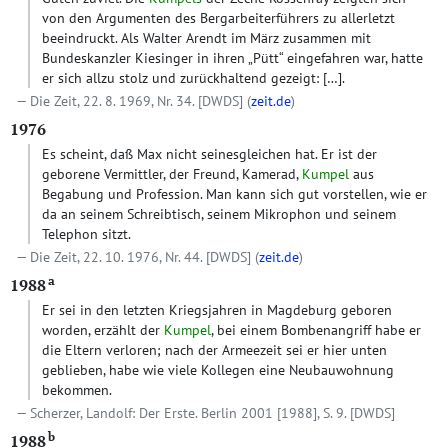
von den Argumenten des Bergarbeiterführers zu allerletzt
beeindruckt. Als Walter Arendt im März zusammen mit
Bundeskanzler Kiesinger in ihren „Pütt“ eingefahren war, hatte
er sich allzu stolz und zurückhaltend gezeigt: […].
Die Zeit, 22. 8. 1969, Nr. 34.
[DWDS]
(
zeit.de
)
1976
Es scheint, daß Max nicht seinesgleichen hat. Er ist der
geborene Vermittler, der Freund, Kamerad,
Kumpel
aus
Begabung und Profession. Man kann sich gut vorstellen, wie er
da an seinem Schreibtisch, seinem Mikrophon und seinem
Telephon sitzt.
Die Zeit, 22. 10. 1976, Nr. 44.
[DWDS]
(
zeit.de
)
a
1988
Er sei in den letzten Kriegsjahren in Magdeburg geboren
worden, erzählt der
Kumpel
, bei einem Bombenangriff habe er
die Eltern verloren; nach der Armeezeit sei er hier unten
geblieben, habe wie viele Kollegen eine Neubauwohnung
bekommen.
Scherzer, Landolf: Der Erste. Berlin 2001 [1988], S. 9.
[DWDS]
b
1988