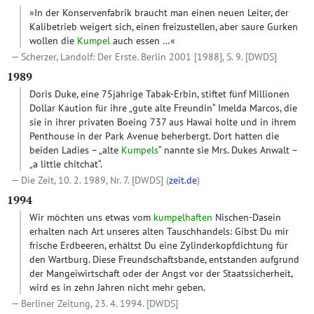
»In der Konservenfabrik braucht man einen neuen Leiter, der
Kalibetrieb weigert sich, einen freizustellen, aber saure Gurken
wollen die
Kumpel
auch essen …«
Scherzer, Landolf: Der Erste. Berlin 2001 [1988], S. 9.
[DWDS]
1989
Doris Duke, eine 75jährige Tabak-Erbin, stiftet fünf Millionen
Dollar Kaution für ihre „gute alte Freundin“ Imelda Marcos, die
sie in ihrer privaten Boeing 737 aus Hawai holte und in ihrem
Penthouse in der Park Avenue beherbergt. Dort hatten die
beiden Ladies – „alte
Kumpels
“ nannte sie Mrs. Dukes Anwalt –
„a little chitchat“.
Die Zeit, 10. 2. 1989, Nr. 7.
[DWDS]
(
zeit.de
)
1994
Wir möchten uns etwas vom
kumpelhaften
Nischen-Dasein
erhalten nach Art unseres alten Tauschhandels: Gibst Du mir
frische Erdbeeren, erhältst Du eine Zylinderkopfdichtung für
den Wartburg. Diese Freundschaftsbande, entstanden aufgrund
der Mangeiwirtschaft oder der Angst vor der Staatssicherheit,
wird es in zehn Jahren nicht mehr geben.
Berliner Zeitung, 23. 4. 1994.
[DWDS]