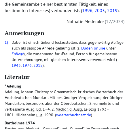
die Gemeinsamkeit einer bestimmten Tätigkeit, eines
bestimmten Interesses) verbunden ist
(
1996
,
2003
;
2019
).
Nathalie Mederake
12/2024
Anmerkungen
1)
Dabei ist einschränkend festzustellen, dass gegenwärtig
Kollege
auch als saloppe Anrede geläufig ist (
s.
Duden online
unter
Kollege
), die zunehmend für
Freund, Person für gemeinsame
Unternehmungen, mit gleichen Interessen
verwendet wird (
1943
,
1976
,
2015
).
Literatur
2
Adelung
Adelung, Johann Christoph: Grammatisch-kritisches Wörterbuch der
Hochdeutschen Mundart. Mit beständiger Vergleichung der übrigen
Mundarten, besonders aber der Oberdeutschen, 2. vermehrte und
verbesserte
Ausg.
Bd.
1–4. 2.
Nachdr. d.
Ausg.
Leipzig 1793–
1801. Hildesheim
u. a.
1990. (
woerterbuchnetz.de
)
Bartholmes 1974
Bartholmes, Herbert: „Kamerad“ und „Kumpel“ im Sprachgebrauch