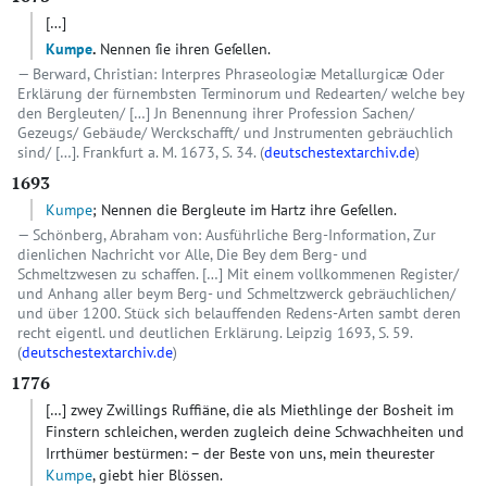
[…]
Kumpe
.
Nennen ſie ihren Geſellen.
Berward, Christian: Interpres Phraseologiæ Metallurgicæ Oder
Erklärung der fürnembsten Terminorum und Redearten/ welche bey
den Bergleuten/ […] Jn Benennung ihrer Profession Sachen/
Gezeugs/ Gebäude/ Werckschafft/ und Jnstrumenten gebräuchlich
sind/ […]. Frankfurt a. M. 1673, S. 34. (
deutschestextarchiv.de
)
1693
Kumpe
; Nennen die Bergleute im Hartz ihre Geſellen.
Schönberg, Abraham von: Ausführliche Berg-Information, Zur
dienlichen Nachricht vor Alle, Die Bey dem Berg- und
Schmeltzwesen zu schaffen. […] Mit einem vollkommenen Register/
und Anhang aller beym Berg- und Schmeltzwerck gebräuchlichen/
und über 1200. Stück sich belauffenden Redens-Arten sambt deren
recht eigentl. und deutlichen Erklärung. Leipzig 1693, S. 59.
(
deutschestextarchiv.de
)
1776
[…]
zwey Zwillings Ruffiäne, die als Miethlinge der Bosheit im
Finstern schleichen, werden zugleich deine Schwachheiten und
Irrthümer bestürmen: – der Beste von uns, mein theurester
Kumpe
, giebt hier Blössen.