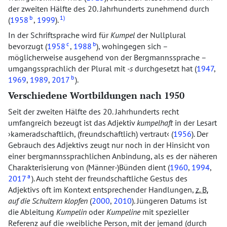
der zweiten Hälfte des 20. Jahrhunderts zunehmend durch
b
1)
(
1958
,
1999
).
In der Schriftsprache wird für
Kumpel
der Nullplural
c
b
bevorzugt (
1958
,
1988
), wohingegen sich –
möglicherweise ausgehend von der Bergmannssprache –
umgangssprachlich der Plural mit
-s
durchgesetzt hat (
1947
,
b
1969
,
1989
,
2017
).
Verschiedene Wortbildungen nach 1950
Seit der zweiten Hälfte des 20. Jahrhunderts recht
umfangreich bezeugt ist das Adjektiv
kumpelhaft
in der Lesart
kameradschaftlich, (freundschaftlich) vertraut
(
1956
). Der
Gebrauch des Adjektivs zeugt nur noch in der Hinsicht von
einer bergmannssprachlichen Anbindung, als es der näheren
Charakterisierung von (Männer-)Bünden dient (
1960
,
1994
,
a
2017
). Auch steht der freundschaftliche Gestus des
Adjektivs oft im Kontext entsprechender Handlungen,
z. B.
auf die Schultern klopfen
(
2000
,
2010
). Jüngeren Datums ist
die Ableitung
Kumpelin
oder
Kumpeline
mit spezieller
Referenz auf die
weibliche Person, mit der jemand (durch