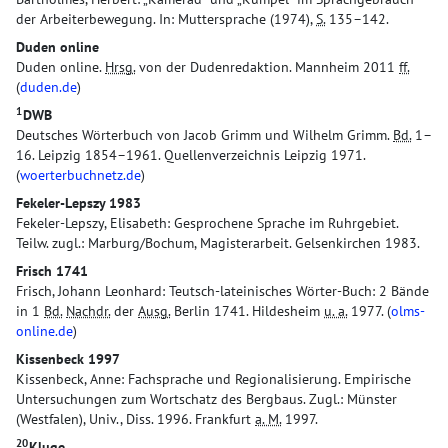
der Arbeiterbewegung. In: Muttersprache (1974),
S.
135–142.
Duden online
Duden online.
Hrsg.
von der Dudenredaktion. Mannheim 2011
ff.
(
duden.de
)
1
DWB
Deutsches Wörterbuch von Jacob Grimm und Wilhelm Grimm.
Bd.
1–
16. Leipzig 1854–1961. Quellenverzeichnis Leipzig 1971.
(
woerterbuchnetz.de
)
Fekeler-Lepszy 1983
Fekeler-Lepszy, Elisabeth: Gesprochene Sprache im Ruhrgebiet.
Teilw. zugl.: Marburg/Bochum, Magisterarbeit. Gelsenkirchen 1983.
Frisch 1741
Frisch, Johann Leonhard: Teutsch-lateinisches Wörter-Buch: 2 Bände
in 1
Bd.
Nachdr.
der
Ausg.
Berlin 1741. Hildesheim
u. a.
1977. (
olms-
online.de
)
Kissenbeck 1997
Kissenbeck, Anne: Fachsprache und Regionalisierung. Empirische
Untersuchungen zum Wortschatz des Bergbaus. Zugl.: Münster
(Westfalen), Univ., Diss. 1996. Frankfurt
a. M.
1997.
20
Kluge