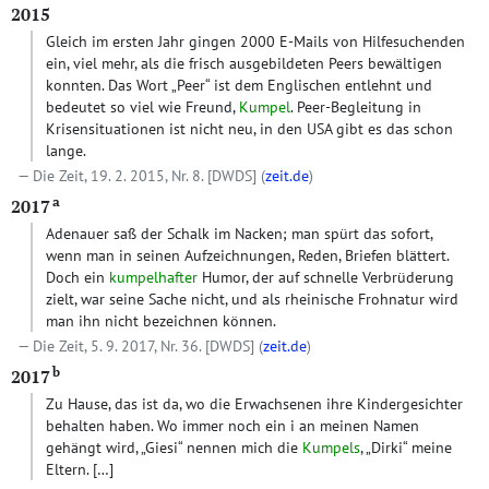
2015
Gleich im ersten Jahr gingen 2000 E-Mails von Hilfesuchenden
ein, viel mehr, als die frisch ausgebildeten Peers bewältigen
konnten. Das Wort „Peer“ ist dem Englischen entlehnt und
bedeutet so viel wie Freund,
Kumpel
. Peer-Begleitung in
Krisensituationen ist nicht neu, in den USA gibt es das schon
lange.
Die Zeit, 19. 2. 2015, Nr. 8.
[DWDS]
(
zeit.de
)
a
2017
Adenauer saß der Schalk im Nacken; man spürt das sofort,
wenn man in seinen Aufzeichnungen, Reden, Briefen blättert.
Doch ein
kumpelhafter
Humor, der auf schnelle Verbrüderung
zielt, war seine Sache nicht, und als rheinische Frohnatur wird
man ihn nicht bezeichnen können.
Die Zeit, 5. 9. 2017, Nr. 36.
[DWDS]
(
zeit.de
)
b
2017
Zu Hause, das ist da, wo die Erwachsenen ihre Kindergesichter
behalten haben. Wo immer noch ein i an meinen Namen
gehängt wird, „Giesi“ nennen mich die
Kumpels
, „Dirki“ meine
Eltern.
[…]