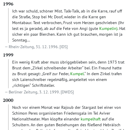
1996
Ich war schuld, schöner Mist. Talk-Talk, ab in die Karre, rauf uff
die Straße, Stop bei Mc Doof, wieder in die Karre gen
Montabaur. Text verbrochen, Frust vom Herzen geschrieben (Ihr
lest es ja gerade), ab auf die Fete von Angi (gute
Kumpelin)
. Hat
sicher ein paar Bierchen. Kann ich gut brauchen, morgen ist ja
Sonntag…
Rhein-Zeitung, 31. 12. 1996.
[IDS]
1999
Ein wenig Kraft aber muss übriggeblieben sein, denn 1973 trat
Brust dem „Zirkel schreibender Arbeiter“ bei. Ein Freund hatte
zu Brust gesagt: „Greif zur Feder,
Kumpel
.“ In dem Zirkel trafen
sich Laienschreiber regelmäßig, angeleitet von einem
„richtigen“ Schriftsteller.
Berliner Zeitung, 3. 12. 1999.
[DWDS]
2000
Noch vor einem Monat war Rajoub der Stargast bei einer von
Schimon Peres organisierten Friedensgala im Tel Aviver
Nationaltheater. Man klopfte einander
kumpelhaft
auf die
Schultern. An den guten Beziehungen des fließend Hebräisch