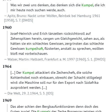
Was wir zwei uns denken, das denken sich die
Kumpel
, die ich
mir heute noch suchen werde, auch.
Apitz, Bruno: Nackt unter Wölfen, Reinbek bei Hamburg 1961
[1958], S. 7.
[DWDS]
1960
Josef-Heinrich und Erich tänzelten rücksichtsvoll auf
Zehenspitzen herein, rangen um Gleichgewicht, sahen aus, als
hätten sie ein schlechtes Gewissen, zergrinsten das schlechte
Gewissen
kumpelhaft
, flüsterten, anstatt zu sprechen, wollten
bloß mal vorbeischauen.
Walser, Martin: Halbzeit, Frankfurt a. M. 1997 [1960], S. 1.
[DWDS]
1964
[…]
Der
Kumpel
attackiert die Zechenchefs, die solche
Kohlenhobel noch einbauen, obwohl der Schacht stillgelegt
wird: die Maschine soll nur für den Export nach Südafrika
ausprobiert werden.
[…]
Die Welt, 29. 2.1964, S. 3.
[IDS]
1969
Das aber schien den Bergbaufunktionären denn doch des
Guten zuviel. Die
Kumpels
der Zeche Rossenray zeigten sich