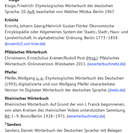
Kluge, Friedrich: Etymologisches Wörterbuch der deutschen
Sprache. 20.
Aufl.
bearbeitet von Walther Mitzka. Berlin 1967.
Krünitz
Krünitz, Johann Georg/Heinrich Gustav Flörke: Ökonomische
Encyklopädie oder Allgemeines System der Staats-, Stadt-, Haus- und
Landwirtschaft. In alphabetischer Ordnung. Berlin 1773–1858.
(
kruenitz1.uni-trier.de
)
Pfälzisches Wörterbuch
Christmann, Ernst/Julius Krämer/Rudolf Post (
Hrsg.
): Pfälzisches
Wörterbuch. Onlineversion. Wiesbaden 2011. (
woerterbuchnetz.de
)
Pfeifer
Pfeifer, Wolfgang
u. a.
: Etymologisches Wörterbuch des Deutschen
(1993), digitalisierte und von Wolfgang Pfeifer überarbeitete
Version im Digitalen Wörterbuch der deutschen Sprache. (
dwds.de
)
Rheinisches Wörterbuch
Rheinisches Wörterbuch. Auf Grund der von J. Franck begonnenen,
von allen Kreisen des rheinischen Volkes unterstützten Sammlung.
Bd.
1–9. Bonn/Berlin 1928–1971. (
woerterbuchnetz.de
)
2
Sanders
Sanders, Daniel: Wörterbuch der Deutschen Sprache: mit Belegen