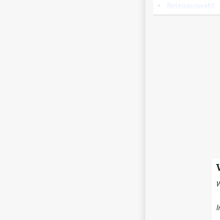
•
Belegauswahl
W
I