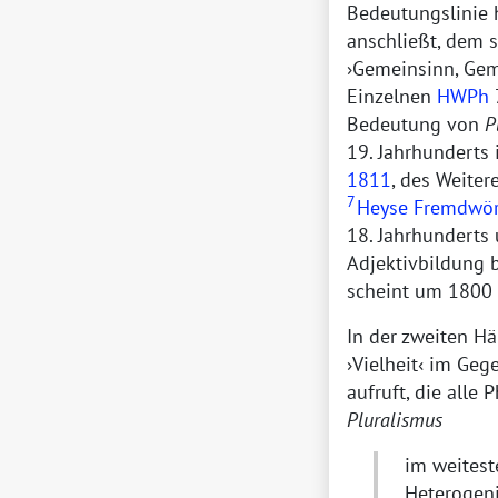
Bedeutungslinie 
anschließt, dem 
Gemeinsinn, Gem
Einzelnen
HWPh
Bedeutung von
P
19. Jahrhunderts
1811
, des Weite
7
Heyse Fremdwör
18. Jahrhunderts
Adjektivbildung 
scheint um 1800 
In der zweiten Hä
Vielheit
im Gege
aufruft, die alle
Pluralismus
im weitest
Heterogeni