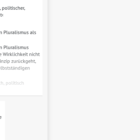
 politischer,
t
n Pluralismus als
n Pluralismus
 Wirklichkeit nicht
inzip zurückgeht,
elbstständigen
ch, politisch
e