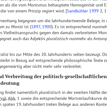
n als die vom Monismus behauptete Homogenität und Ein
, die von einem Prinzip regiert wird.
[
Sandkühler 1999
2, 1
menhang begegnen um die Jahrhundertwende Belege, in
nym zu
Monist
ist (
1897
,
1900
). Es ist entsprechend nunmeh
es Vielheitsanspruchs gegen den damals verbreiteten Mo
egnet auch das Adjektiv
pluralistisch
nunmehr als Anton
ralist
bis zur Mitte des 20. Jahrhunderts selten bezeugt. D
bleibt in Bezug auf entsprechende philosophische Texte z
t gegenwärtig aber nicht mehr sehr verbreitet.
d Verbreitung der politisch-gesellschaftliche
edeutung
ung findet namentlich
pluralistisch
in der zweiten Hälfte de
(
vgl.
Abb.
1 sowie die entsprechende Wortverlaufskurve d
em späten 19. Jahrhundert treten Belege aus anderen Kont