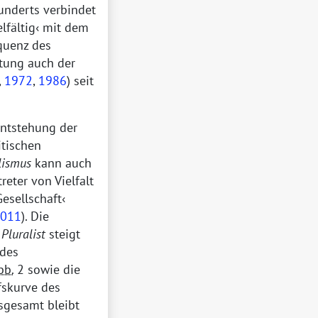
hunderts verbindet
elfältig
mit dem
quenz des
itung auch der
,
1972
,
1986
) seit
Entstehung der
itischen
lismus
kann auch
treter von Vielfalt
Gesellschaft
011
). Die
n
Pluralist
steigt
 des
bb.
2 sowie die
fskurve des
nsgesamt bleibt