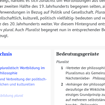
belegt, handelt es sich zunächst um Wortbildungen aus de
er zweiten Hälfte des 19. Jahrhunderts begegnen selten, 
Verwendungen in Bezug auf Politik und Gesellschaft.
Plura
llschaftlich, kulturell, politisch vielfältig
bedeuten und ver
e des 20. Jahrhunderts weiter. Vor diesem Hintergrund ent
iv
plural
. Auch
Pluralist
begegnet nun in entsprechender Be
eugt.
ichnis
Bedeutungsgerüste
Pluralist
pluralistisch
: Wortbildung im
1
Vertreter der philosoph
Philosophie
Pluralismus als Gemeins
Nächstenliebe
Philoso
nd Verbreitung der politisch-
lichen und kulturellen
2
Anhänger der philosoph
derzufolge die Wirklichke
einziges Grundprinzip z
sbildung
plural
auf mehreren selbststän
beruht
Philosophie