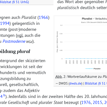
das Wort aber gegenüber
Bildzitat (§ 51 UrhG)
pluralistisch
deutlich selte
gegnen auch
Pluralist
(
1966
)
1994
) gelegentlich in
mte (post-)moderne
htungen (
vgl.
auch die
zu
Postmoderne
).
WGd
bildung
plural
tergrund der skizzierten
wicklungen ist seit der
rhunderts und vermutlich
Abb.
2: Wortverlaufskurve zu
Plu
rzungsbildung zu
DWDS (
dwds.de
) |
Bildzitat (§ 51
urell, gesellschaftlich,
g
zudem das Adjektiv
b
64
). Jedenfalls sind in der zweiten Hälfte des 20. Jahrhun
rale Gesellschaft
und
pluraler Staat
bezeugt (
1976
,
2015
,
2