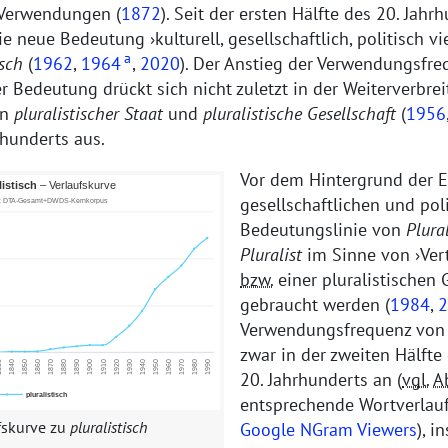
 Verwendungen (
1872
). Seit der ersten Hälfte des 20. Jahr
die neue Bedeutung
kulturell, gesellschaftlich, politisch vi
a
isch
(
1962
,
1964
,
2020
). Der Anstieg der Verwendungsfre
er Bedeutung drückt sich nicht zuletzt in der Weiterverbre
en
pluralistischer Staat
und
pluralistische Gesellschaft
(
1956
rhunderts aus.
Vor dem Hintergrund der 
gesellschaftlichen und pol
Bedeutungslinie von
Plura
Pluralist
im Sinne von
Ver
bzw.
einer pluralistischen 
gebraucht werden (
1984
,
2
Verwendungsfrequenz vo
zwar in der zweiten Hälfte
20. Jahrhunderts an (
vgl.
A
entsprechende Wortverlau
fskurve zu
pluralistisch
Google NGram Viewers
), i