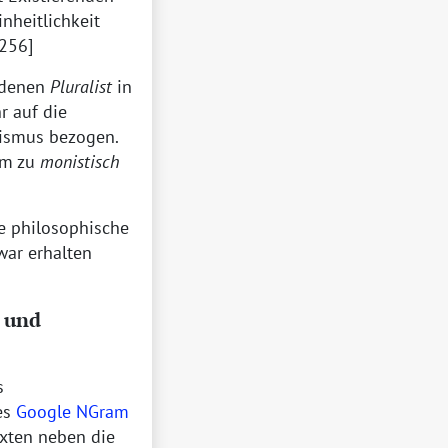
heitlichkeit
256]
 denen
Pluralist
in
r auf die
nismus bezogen.
ym zu
monistisch
ie philosophische
war erhalten
n und
s
es
Google NGram
exten neben die