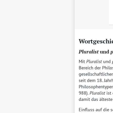
Wortgeschi
Pluralist
und
p
Mit
Pluralist
und
Bereich der Philo
gesellschaftliche
seit dem 18. Jahr
Philosophentypen
988).
Pluralist
ist
damit das ältest
Einfluss auf die