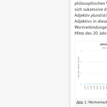
philosophischen
sich sukzessive 
Adjektiv
pluralist
Adjektivs in dies
Wortverbindung
Mitte des 20. Jah
Abb.
1: Wortverlau