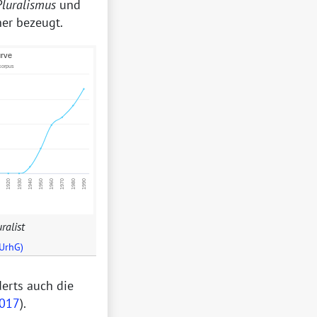
Pluralismus
und
ner bezeugt.
ralist
 UrhG)
derts auch die
017
).