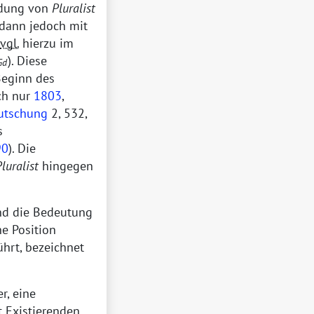
ndung von
Pluralist
dann jedoch mit
vgl.
hierzu im
). Diese
Gd
 Beginn des
ch nur
1803
,
utschung
2, 532,
s
90
). Die
luralist
hingegen
d die Bedeutung
e Position
ührt, bezeichnet
r, eine
t Existierenden