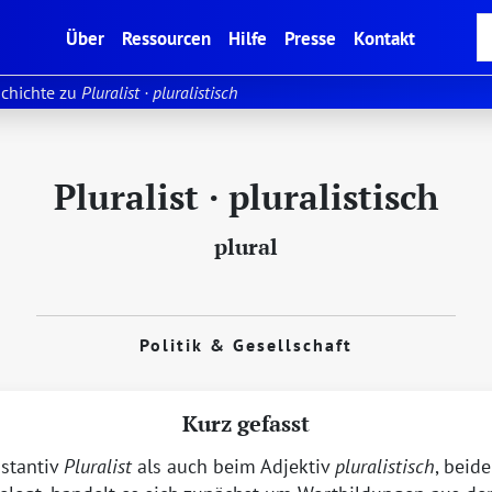
(current)
Über
Ressourcen
Hilfe
Presse
Kontakt
chichte zu
Pluralist · pluralistisch
Pluralist · pluralistisch
plural
Politik & Gesellschaft
Kurz gefasst
stantiv
Pluralist
als auch beim Adjektiv
pluralistisch
, beid