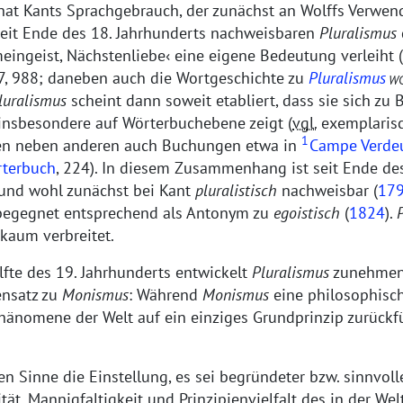
hat Kants Sprachgebrauch, der zunächst an Wolffs Verwe
seit Ende des 18. Jahrhunderts nachweisbaren
Pluralismus
eingeist, Nächstenliebe
eine eigene Bedeutung verleiht (
7, 988; daneben auch die Wortgeschichte zu
Pluralismus
W
luralismus
scheint dann soweit etabliert, dass sie sich zu
 insbesondere auf Wörterbuchebene zeigt (
vgl.
exemplaris
1
ren neben anderen auch Buchungen etwa in
Campe Verde
terbuch
, 224). In diesem Zusammenhang ist seit Ende de
 und wohl zunächst bei Kant
pluralistisch
nachweisbar (
17
begegnet entsprechend als Antonym zu
egoistisch
(
1824
).
P
kaum verbreitet.
lfte des 19. Jahrhunderts entwickelt
Pluralismus
zunehmen
nsatz zu
Monismus
: Während
Monismus
eine philosophisch
 Phänomene der Welt auf ein einziges Grundprinzip zurückf
en Sinne die Einstellung, es sei begründeter bzw. sinnvolle
tät, Mannigfaltigkeit und Prinzipienvielfalt des in der Wel