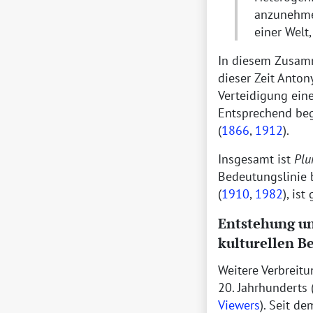
anzunehme
einer Welt
In diesem Zusam
dieser Zeit Anto
Verteidigung ein
Entsprechend beg
(
1866
,
1912
).
Insgesamt ist
Plu
Bedeutungslinie 
(
1910
,
1982
), is
Entstehung un
kulturellen B
Weitere Verbreit
20. Jahrhunderts 
Viewers
). Seit d