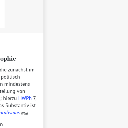
sophie
 die zunächst im
politisch-
en mindestens
nteilung von
2
; hierzu
HWPh
7,
Das Substantiv ist
uralismus
.
WGd
en