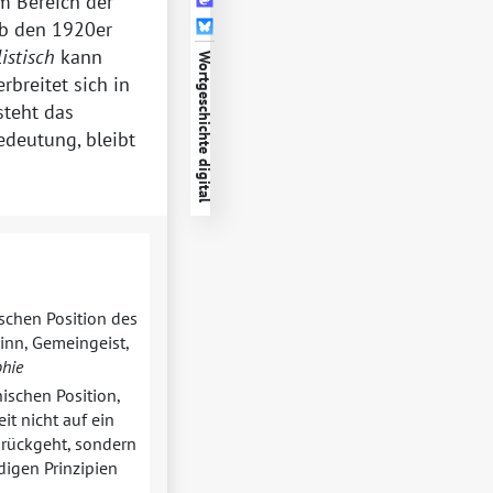
m Bereich der
ab den 1920er
listisch
kann
Wortgeschichte digital
breitet sich in
steht das
deutung, bleibt
ischen Position des
inn, Gemeingeist,
phie
ischen Position,
it nicht auf ein
urückgeht, sondern
digen Prinzipien