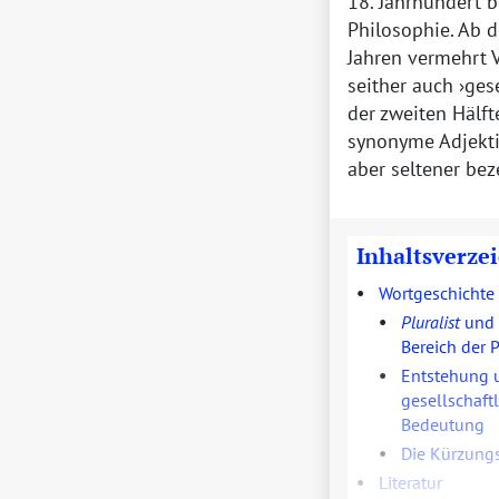
18. Jahrhundert 
Philosophie. Ab d
Jahren vermehrt 
seither auch
gese
der zweiten Hälft
synonyme Adjekt
aber seltener bez
Inhaltsverze
•
Wortgeschichte
•
Pluralist
und
Bereich der 
•
Entstehung u
gesellschaft
Bedeutung
•
Die Kürzung
•
Literatur