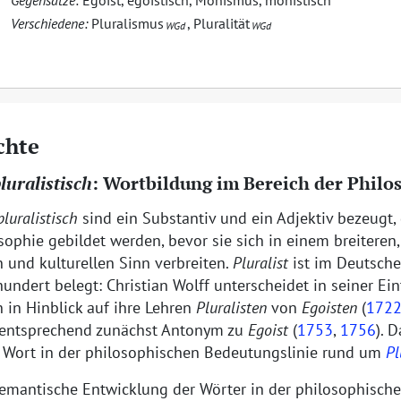
Gegensätze:
Egoist
,
egoistisch
,
Monismus
,
monistisch
Verschiedene:
Pluralismus
,
Pluralität
WGd
WGd
chte
luralistisch
: Wortbildung im Bereich der Philo
pluralistisch
sind ein Substantiv und ein Adjektiv bezeugt,
sophie gebildet werden, bevor sie sich in einem breiteren, 
n und kulturellen Sinn verbreiten.
Pluralist
ist im Deutsch
hundert belegt: Christian Wolff unterscheidet in seiner Ei
 in Hinblick auf ihre Lehren
Pluralisten
von
Egoisten
(
172
 entsprechend zunächst Antonym zu
Egoist
(
1753
,
1756
). 
e Wort in der philosophischen Bedeutungslinie rund um
Pl
 semantische Entwicklung der Wörter in der philosophisch