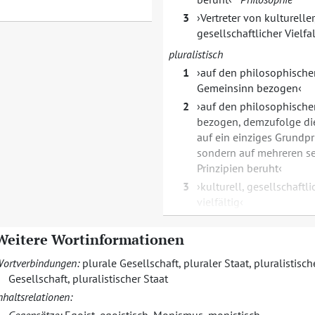
3
Vertreter von kultureller,
gesellschaftlicher Vielfal
pluralistisch
1
auf den philosophische
Gemeinsinn bezogen
2
auf den philosophische
bezogen, demzufolge die
auf ein einziges Grundpr
sondern auf mehreren s
Prinzipien beruht
3
kulturell, gesellschaftli
vielfältig
Weitere Wortinformationen
ortverbindungen:
plurale Gesellschaft
,
pluraler Staat
,
pluralistisch
Gesellschaft
,
pluralistischer Staat
nhaltsrelationen: