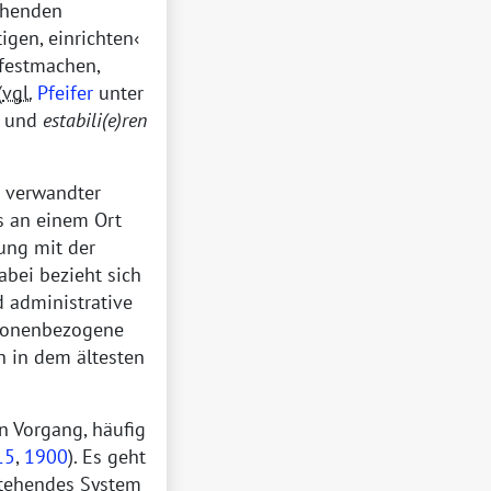
gehenden
igen, einrichten
festmachen,
(
vgl.
Pfeifer
unter
und
estabili(e)ren
r verwandter
as an einem Ort
ung mit der
Dabei bezieht sich
d administrative
rsonenbezogene
ch in dem ältesten
n Vorgang, häufig
15
,
1900
). Es geht
stehendes System