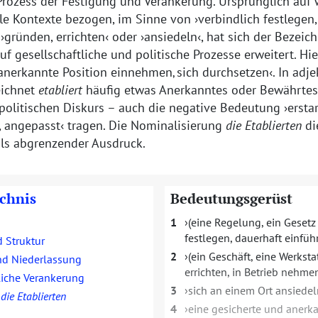
rozess der Festigung und Verankerung. Ursprünglich auf w
elle Kontexte bezogen, im Sinne von
verbindlich festlegen,
e
gründen, errichten
oder
ansiedeln
, hat sich der Bezei
uf gesellschaftliche und politische Prozesse erweitert. Hi
 anerkannte Position einnehmen‚ sich durchsetzen
. In adj
ichnet
etabliert
häufig etwas Anerkanntes oder Bewährtes
politischen Diskurs – auch die negative Bedeutung
erstar
 angepasst
tragen. Die Nominalisierung
die Etablierten
di
als abgrenzender Ausdruck.
ichnis
Bedeutungsgerüst
1
(eine Regelung, ein Geset
festlegen, dauerhaft einfüh
 Struktur
2
(ein Geschäft, eine Werksta
d Niederlassung
errichten, in Betrieb nehme
liche Verankerung
3
sich an einem Ort ansiedel
d
die Etablierten
4
eine gesicherte und anerka