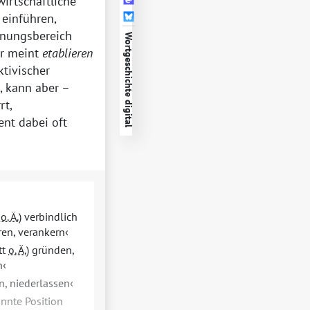
irtschaftliche
 einführen,
chnungsbereich
Wortgeschichte digital
er meint
etablieren
ektivischer
, kann aber –
rt,
ent dabei oft
z
o. Ä.
) verbindlich
ren, verankern
tt
o. Ä.
) gründen,
n
n, niederlassen
nnte Position