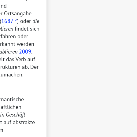
und
ner Ortsangabe
b
(
1687
) oder
die
lieren
findet sich
fahren oder
erkannt werden
ablieren
2009
,
elt das Verb auf
trukturen ab. Der
szumachen.
semantische
haftlichen
in Geschäft
t auf abstrakte
em