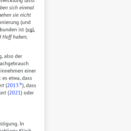
twicklung lässt
aben sich einmal
gehen sie nicht
ionierung (und
rbunden ist (
vgl.
d Hoff haben
;
, also der
rachgebrauch
 Einnehmen einer
t es etwa, dass
b
rt
(
2013
), dass
iert
(
2021
) oder
stigung. In
tablierte Klinik