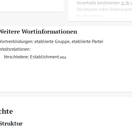
innerhalb bestimmter (
z. B.
g
Strukturen oder Ordnungen 
durchsetzen
Weitere Wortinformationen
ortverbindungen:
etablierte Gruppe
,
etablierte Partei
nhaltsrelationen:
Verschiedene:
Establishment
WGd
chte
Struktur