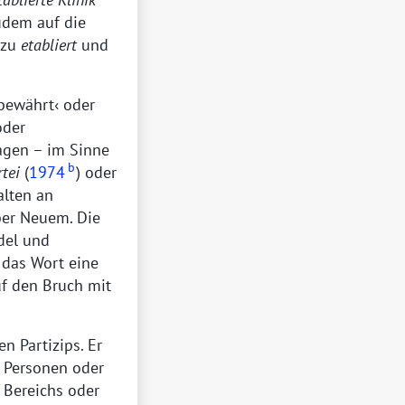
udem auf die
(zu
etabliert
und
bewährt
oder
oder
ragen – im Sinne
b
rtei
(
1974
) oder
alten an
er Neuem. Die
del und
 das Wort eine
uf den Bruch mit
n Partizips. Er
r Personen oder
 Bereichs oder