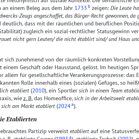
e metonymisch auf soziale Kontexte. Die semantische En
b
h an einem Beleg aus dem Jahr
1733
zeigen:
Die Leute h
ndwercks-Zeugs angeschaffet, das Bürger-Recht gewonnen, da 
rd deutlich, dass mit der räumlichen und beruflichen Posit
Stabilität) zugleich ein sozial-rechtlicher Statusgewinn ve
auet nicht gern Leuten/ die nicht établirt sind/ und Haus un
t sich zunehmend von der räumlich-konkreten Vorstellung
t einem Geschäft oder Hausstand, gelöst. Im heutigen Sp
r allem für gesellschaftliche Verankerungsprozesse: das
kannten Rolle innerhalb eines (sozialen) Gefüges, so heiß
lich etabliert
(
2010
), ein Sportler
sich in einem Team etablie
raxis, wie
z. B.
das Homeoffice,
sich in der Arbeitswelt etabl
a
n
sich am Markt etabliert
(
2024
).
ie Etablierten
gebrauchtes Partizip verweist
etabliert
auf eine Statusverfe
a
e
z. B.
etablierte Gruppe
(
1993
),
etablierte Technik
(
2002
),
e