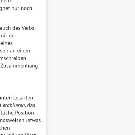
hmen
egnet nur noch
auch des Verbs,
mit der
 eines
rson an einem
mschreiben
m Zusammenhang
annten Lesarten
h
etablieren
, das
tliche Position
dungsweisen
etwas
schen