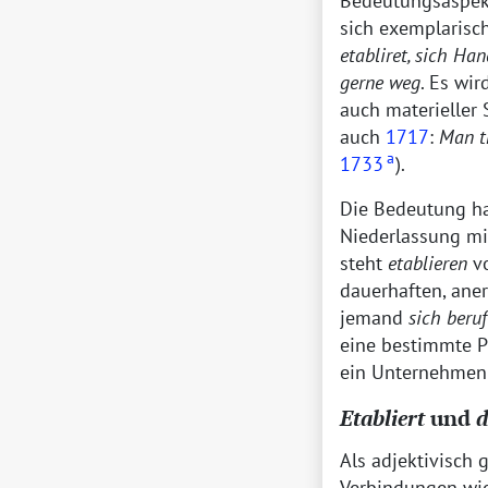
Bedeutungsaspekt
sich exemplarisc
etabliret, sich Ha
gerne weg
. Es wi
auch materieller 
auch
1717
:
Man tr
a
1733
).
Die Bedeutung ha
Niederlassung mi
steht
etablieren
vo
dauerhaften, aner
jemand
sich beruf
eine bestimmte P
ein Unternehme
Etabliert
und
d
Als adjektivisch 
Verbindungen wi