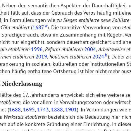
n. Neben den semantischen Aspekten der Dauerhaftigkeit 
heit fällt auf, dass der Gebrauch des Verbs häufig mit ei
B.
in Formulierungen wie
zu Siegen etablierte neue Zollliste
a
Cöln etabliert
(
1687
). Die transitive Verwendung von
etab
 Sprachgebrauch, etwa im Zusammenhang mit Regeln, Ver
nicht nur eingeführt, sondern dauerhaft gesichert und an
gie etablieren
1996
,
Reform etablieren
2004
,
Arbeitsweise et
b
rmen etablieren
2019
,
Routinen etablieren
2024
). Dabei zi
erankerung in sozialen, kulturellen oder institutionellen S
uchen häufig enthaltene Ortsbezug ist hier nicht mehr au
 Niederlassung
Hälfte des 17. Jahrhunderts entwickelt sich eine weitere 
etablieren
, die vor allem in Verwaltungstexten oder wirtsc
et (
1688
,
1695
,
1743
,
1888
,
1901
). In Verbindungen wie
e
e Werkstatt etablieren
bezieht sich die Bedeutung hier nich
rn auf die konkrete Gründung einer Einrichtung. In dies