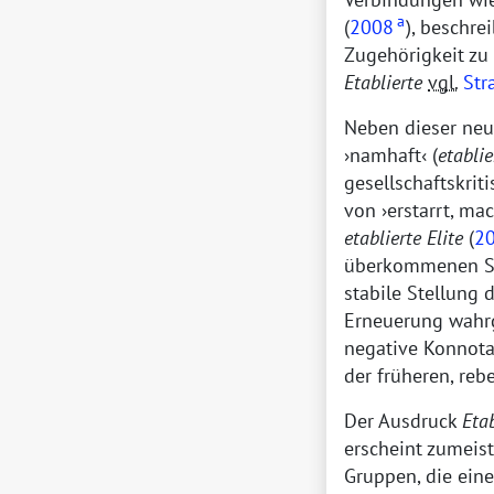
a
(
2008
), beschr
Zugehörigkeit zu 
Etablierte
vgl.
Str
Neben dieser neu
namhaft
(
etablie
gesellschaftskrit
von
erstarrt, m
etablierte Elite
(
2
überkommenen St
stabile Stellung 
Erneuerung wahr
negative Konnota
der früheren, reb
Der Ausdruck
Etab
erscheint zumeis
Gruppen, die eine