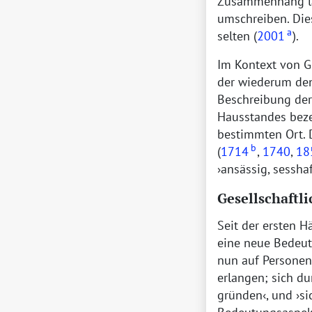
Zusammenhang lä
umschreiben. Die
a
selten (
2001
).
Im Kontext von Gr
der wiederum den
Beschreibung der
Hausstandes bez
bestimmten Ort. D
b
(
1714
,
1740
,
18
ansässig, sesshaf
Gesellschaftl
Seit der ersten H
eine neue Bedeut
nun auf Personen
erlangen; sich du
gründen
, und
si