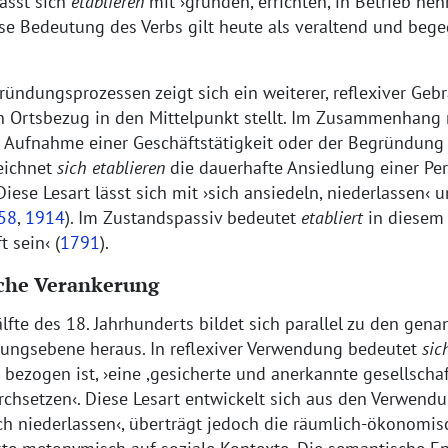
sst sich
etablieren
mit
gründen, errichten, in Betrieb ne
se Bedeutung des Verbs gilt heute als veraltend und beg
ündungsprozessen zeigt sich ein weiterer, reflexiver Gebr
 Ortsbezug in den Mittelpunkt stellt. Im Zusammenhang 
 Aufnahme einer Geschäftstätigkeit oder der Begründung
eichnet
sich
etablieren
die dauerhafte Ansiedlung einer Pe
iese Lesart lässt sich mit
sich ansiedeln, niederlassen
u
58
,
1914
). Im Zustandspassiv bedeutet
etabliert
in diese
t sein
(
1791
).
iche Verankerung
älfte des 18. Jahrhunderts bildet sich parallel zu den gen
ungsebene heraus. In reflexiver Verwendung bedeutet
sic
 bezogen ist,
eine ,gesicherte und anerkannte gesellschaf
rchsetzen
. Diese Lesart entwickelt sich aus den Verwen
ch niederlassen
, überträgt jedoch die räumlich-ökonomi