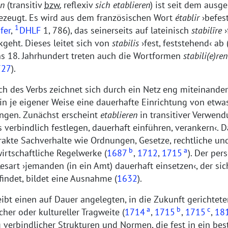
en
(transitiv
bzw.
reflexiv
sich etablieren
) ist seit dem aus
bezeugt. Es wird aus dem französischen Wort
établir
befest
1
fer
,
DHLF
1, 786), das seinerseits auf lateinisch
stabilīre
geht. Dieses leitet sich von
stabilis
fest, feststehend
ab 
ins 18. Jahrhundert treten auch die Wortformen
stabili(e)ren
727
).
ch des Verbs zeichnet sich durch ein Netz eng miteinande
 in je eigener Weise eine dauerhafte Einrichtung von etw
ngen. Zunächst erscheint
etablieren
in transitiver Verwend
 verbindlich festlegen, dauerhaft einführen, verankern
. 
rakte Sachverhalte wie Ordnungen, Gesetze, rechtliche un
b
a
irtschaftliche Regelwerke (
1687
,
1712
,
1715
). Der pe
Lesart
jemanden (in ein Amt) dauerhaft einsetzen
, der si
findet, bildet eine Ausnahme (
1632
).
ibt einen auf Dauer angelegten, in die Zukunft gerichtete
a
b
c
cher oder kultureller Tragweite (
1714
,
1715
,
1715
,
18
 verbindlicher Strukturen und Normen, die fest in ein be