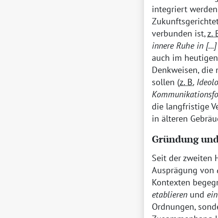
integriert werde
Zukunftsgerichtet
verbunden ist,
z. 
innere Ruhe in
[...]
auch im heutigen
Denkweisen, die 
sollen (
z. B.
Ideolo
Kommunikationsfo
die langfristige V
in älteren Gebrä
Gründung und
Seit der zweiten 
Ausprägung von
Kontexten begegn
etablieren
und
ein
Ordnungen, sonde