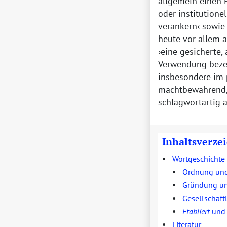
allgemein einen P
oder institution
verankern
sowi
heute vor allem a
eine gesicherte,
Verwendung beze
insbesondere im 
machtbewahrend,
schlagwortartig 
Inhaltsverze
•
Wortgeschichte
•
Ordnung und
•
Gründung un
•
Gesellschaft
•
Etabliert
un
•
Literatur