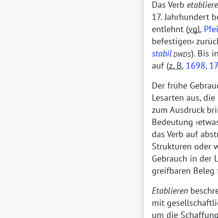
Das Verb
etablier
17. Jahrhundert 
entlehnt (
vgl.
Pfei
befestigen
zurück
stabil
). Bis 
DWDS
auf (
z. B.
1698
,
1
Der frühe Gebrau
Lesarten aus, die
zum Ausdruck bri
Bedeutung
etwas
das Verb auf abst
Strukturen oder w
Gebrauch in der 
greifbaren Beleg 
Etablieren
beschre
mit gesellschaftli
um die Schaffung