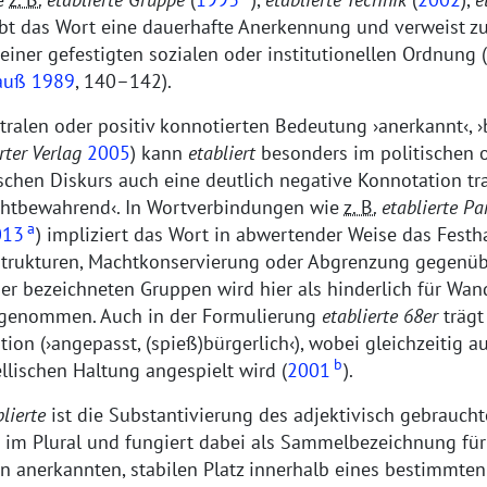
eibt das Wort eine dauerhafte Anerkennung und verweist z
einer gefestigten sozialen oder institutionellen Ordnung 
auß 1989
, 140–142).
tralen oder positiv konnotierten Bedeutung
anerkannt
,
rter Verlag
2005
) kann
etabliert
besonders im politischen 
ischen Diskurs auch eine deutlich negative Konnotation t
achtbewahrend
. In Wortverbindungen wie
z. B.
etablierte Pa
a
013
) impliziert das Wort in abwertender Weise das Festh
rukturen, Machtkonservierung oder Abgrenzung gegenüb
der bezeichneten Gruppen wird hier als hinderlich für Wan
genommen. Auch in der Formulierung
etablierte 68er
trägt
tion (
angepasst, (spieß)bürgerlich
), wobei gleichzeitig a
b
ellischen Haltung angespielt wird (
2001
).
lierte
ist die Substantivierung des adjektivisch gebrauchte
t im Plural und fungiert dabei als Sammelbezeichnung fü
n anerkannten, stabilen Platz innerhalb eines bestimmten