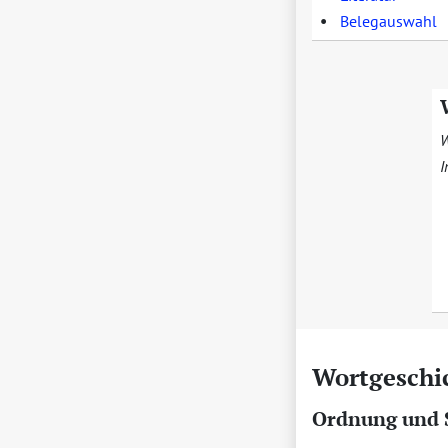
•
Belegauswahl
W
I
Wortgeschi
Ordnung und 