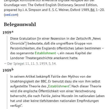
Language. Kontinuierlich erweiterte digitale Ausgabe auf der
Grundlage von: The Oxford English Dictionary. Second Edition,
prepared by J. A. Simpson and E. S. C. Weiner, Oxford 1989,
Bd.
1–20.
(
oed.com
)
Belegauswahl
a
1959
Diese Gratulation
[in einer Rezension in der Zeitschrift „News
Chronicle“]
bedeutete, daß die ungreifbare Gruppe von
Persönlichkeiten, die Englands öffentliches Leben bestimmen –
das sogenannte
Establishment
–, ein neues Kapitel der
Londoner Theatergeschichte anerkannt hatte.
Der Spiegel 11, 11. 3. 1959, S. 54.
b
1959
In seinem Artikel bekämpft Fairlie den Mythos von der
Unabhängigkeit der BBC. Er benutzt dazu die von ihm selbst
aufgestellte Theorie des „
Establishment
“. Nach dieser Theorie
wird die englische Öffentlichkeit von einer Verschwörung
beherrscht, die nach Fairlie „keine Wurzeln im nationalen Leben
hat und über keine tiefsitzenden nationalen Empfindungen
verfügt“.