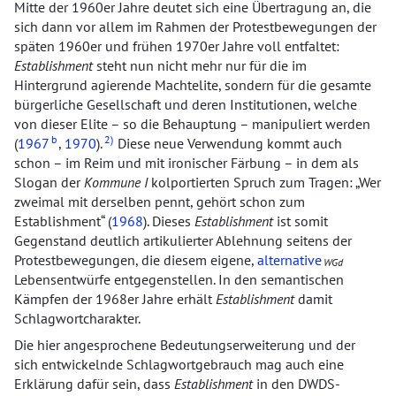
Mitte der 1960er Jahre deutet sich eine Übertragung an, die
sich dann vor allem im Rahmen der Protestbewegungen der
späten 1960er und frühen 1970er Jahre voll entfaltet:
Establishment
steht nun nicht mehr nur für die im
Hintergrund agierende Machtelite, sondern für die gesamte
bürgerliche Gesellschaft und deren Institutionen, welche
von dieser Elite – so die Behauptung – manipuliert werden
b
2)
(
1967
,
1970
).
Diese neue Verwendung kommt auch
schon – im Reim und mit ironischer Färbung – in dem als
Slogan der
Kommune I
kolportierten Spruch zum Tragen:
Wer
zweimal mit derselben pennt, gehört schon zum
Establishment
(
1968
). Dieses
Establishment
ist somit
Gegenstand deutlich artikulierter Ablehnung seitens der
Protestbewegungen, die diesem eigene,
alternative
WGd
Lebensentwürfe entgegenstellen. In den semantischen
Kämpfen der 1968er Jahre erhält
Establishment
damit
Schlagwortcharakter.
Die hier angesprochene Bedeutungserweiterung und der
sich entwickelnde Schlagwortgebrauch mag auch eine
Erklärung dafür sein, dass
Establishment
in den DWDS-