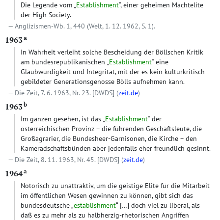
Die Legende vom „
Establishment
“, einer geheimen Machtelite
der High Society.
Anglizismen-Wb. 1, 440 (Welt, 1. 12. 1962, S. 1).
a
1963
In Wahrheit verleiht solche Bescheidung der Böllschen Kritik
am bundesrepublikanischen „
Establishment
“ eine
Glaubwürdigkeit und Integrität, mit der es kein kulturkritisch
gebildeter Generationsgenosse Bölls aufnehmen kann.
Die Zeit, 7. 6. 1963, Nr. 23.
[DWDS]
(
zeit.de
)
b
1963
Im ganzen gesehen, ist das „
Establishment
“ der
österreichischen Provinz – die führenden Geschäftsleute, die
Großagrarier, die Bundesheer-Garnisonen, die Kirche – den
Kameradschaftsbünden aber jedenfalls eher freundlich gesinnt.
Die Zeit, 8. 11. 1963, Nr. 45.
[DWDS]
(
zeit.de
)
a
1964
Notorisch zu unattraktiv, um die geistige Elite für die Mitarbeit
im öffentlichen Wesen gewinnen zu können, gibt sich das
bundesdeutsche „
establishment
“
[…]
doch viel zu liberal, als
daß es zu mehr als zu halbherzig-rhetorischen Angriffen