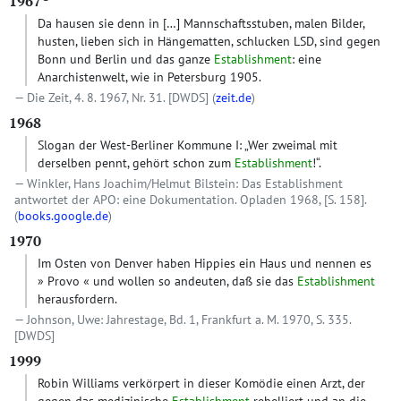
1967
Da hausen sie denn in
[…]
Mannschaftsstuben, malen Bilder,
husten, lieben sich in Hängematten, schlucken LSD, sind gegen
Bonn und Berlin und das ganze
Establishment
: eine
Anarchistenwelt, wie in Petersburg 1905.
Die Zeit, 4. 8. 1967, Nr. 31.
[DWDS]
(
zeit.de
)
1968
Slogan der West-Berliner Kommune I: „Wer zweimal mit
derselben pennt, gehört schon zum
Establishment
!“.
Winkler, Hans Joachim/Helmut Bilstein: Das Establishment
antwortet der APO: eine Dokumentation. Opladen 1968, [S. 158].
(
books.google.de
)
1970
Im Osten von Denver haben Hippies ein Haus und nennen es
» Provo « und wollen so andeuten, daß sie das
Establishment
herausfordern.
Johnson, Uwe: Jahrestage, Bd. 1, Frankfurt a. M. 1970, S. 335.
[DWDS]
1999
Robin Williams verkörpert in dieser Komödie einen Arzt, der