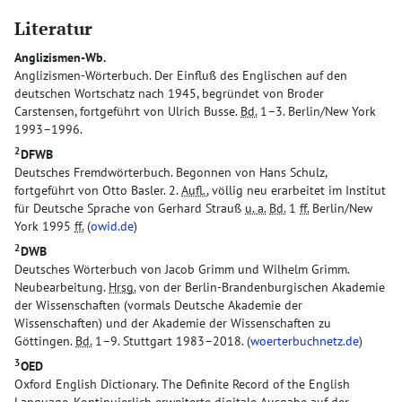
Literatur
Anglizismen-Wb.
Anglizismen-Wörterbuch. Der Einfluß des Englischen auf den
deutschen Wortschatz nach 1945, begründet von Broder
Carstensen, fortgeführt von Ulrich Busse.
Bd.
1–3. Berlin/New York
1993–1996.
2
DFWB
Deutsches Fremdwörterbuch. Begonnen von Hans Schulz,
fortgeführt von Otto Basler. 2.
Aufl.
, völlig neu erarbeitet im Institut
für Deutsche Sprache von Gerhard Strauß
u. a.
Bd.
1
ff.
Berlin/New
York 1995
ff.
(
owid.de
)
2
DWB
Deutsches Wörterbuch von Jacob Grimm und Wilhelm Grimm.
Neubearbeitung.
Hrsg.
von der Berlin-Brandenburgischen Akademie
der Wissenschaften (vormals Deutsche Akademie der
Wissenschaften) und der Akademie der Wissenschaften zu
Göttingen.
Bd.
1–9. Stuttgart 1983–2018. (
woerterbuchnetz.de
)
3
OED
Oxford English Dictionary. The Definite Record of the English