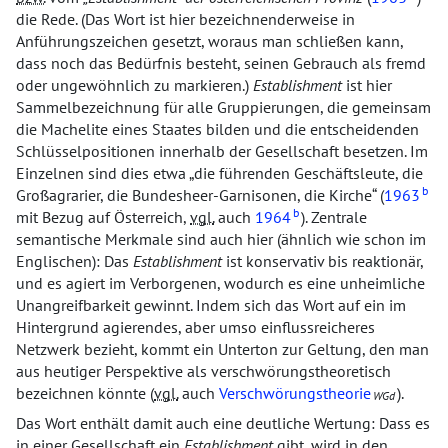
die Rede. (Das Wort ist hier bezeichnenderweise in
Anführungszeichen gesetzt, woraus man schließen kann,
dass noch das Bedürfnis besteht, seinen Gebrauch als fremd
oder ungewöhnlich zu markieren.)
Establishment
ist hier
Sammelbezeichnung für alle Gruppierungen, die gemeinsam
die Machelite eines Staates bilden und die entscheidenden
Schlüsselpositionen innerhalb der Gesellschaft besetzen. Im
Einzelnen sind dies etwa
die führenden Geschäftsleute, die
b
Großagrarier, die Bundesheer-Garnisonen, die Kirche
(
1963
b
mit Bezug auf Österreich,
vgl.
auch
1964
). Zentrale
semantische Merkmale sind auch hier (ähnlich wie schon im
Englischen): Das
Establishment
ist konservativ bis reaktionär,
und es agiert im Verborgenen, wodurch es eine unheimliche
Unangreifbarkeit gewinnt. Indem sich das Wort auf ein im
Hintergrund agierendes, aber umso einflussreicheres
Netzwerk bezieht, kommt ein Unterton zur Geltung, den man
aus heutiger Perspektive als verschwörungstheoretisch
bezeichnen könnte (
vgl.
auch
Verschwörungstheorie
).
WGd
Das Wort enthält damit auch eine deutliche Wertung: Dass es
in einer Gesellschaft ein
Establishment
gibt, wird in den