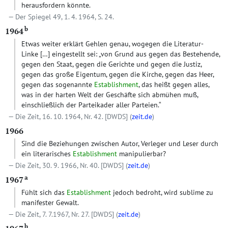
herausfordern könnte.
Der Spiegel 49, 1. 4. 1964, S. 24.
b
1964
Etwas weiter erklärt Gehlen genau, wogegen die Literatur-
Linke
[…]
eingestellt sei: „von Grund aus gegen das Bestehende,
gegen den Staat, gegen die Gerichte und gegen die Justiz,
gegen das große Eigentum, gegen die Kirche, gegen das Heer,
gegen das sogenannte
Establishment
, das heißt gegen alles,
was in der harten Welt der Geschäfte sich abmühen muß,
einschließlich der Parteikader aller Parteien.“
Die Zeit, 16. 10. 1964, Nr. 42.
[DWDS]
(
zeit.de
)
1966
Sind die Beziehungen zwischen Autor, Verleger und Leser durch
ein literarisches
Establishment
manipulierbar?
Die Zeit, 30. 9. 1966, Nr. 40.
[DWDS]
(
zeit.de
)
a
1967
Fühlt sich das
Establishment
jedoch bedroht, wird sublime zu
manifester Gewalt.
Die Zeit, 7. 7.1967, Nr. 27.
[DWDS]
(
zeit.de
)
b