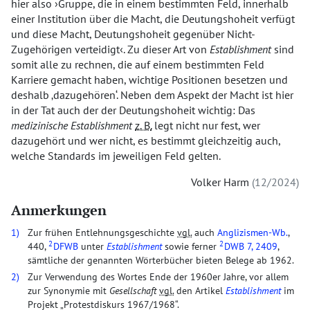
hier also
Gruppe, die in einem bestimmten Feld, innerhalb
einer Institution über die Macht, die Deutungshoheit verfügt
und diese Macht, Deutungshoheit gegenüber Nicht-
Zugehörigen verteidigt
. Zu dieser Art von
Establishment
sind
somit alle zu rechnen, die auf einem bestimmten Feld
Karriere gemacht haben, wichtige Positionen besetzen und
deshalb
dazugehören
. Neben dem Aspekt der Macht ist hier
in der Tat auch der der Deutungshoheit wichtig: Das
medizinische Establishment
z. B.
legt nicht nur fest, wer
dazugehört und wer nicht, es bestimmt gleichzeitig auch,
welche Standards im jeweiligen Feld gelten.
Volker Harm
12/2024
Anmerkungen
1)
Zur frühen Entlehnungsgeschichte
vgl.
auch
Anglizismen-Wb.
,
2
2
440,
DFWB
unter
Establishment
sowie ferner
DWB
7, 2409
,
sämtliche der genannten Wörterbücher bieten Belege ab 1962.
2)
Zur Verwendung des Wortes Ende der 1960er Jahre, vor allem
zur Synonymie mit
Gesellschaft
vgl.
den Artikel
Establishment
im
Projekt
Protestdiskurs 1967/1968
.