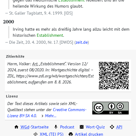
gegen das medizinische
Establishment
rebelliert und an die
heilende Wirkung des Humors glaubt.
St. Galler Tagblatt, 9. 4. 1999.
[IDS]
2000
Irving hatte es mehr als dreißig Jahre lang allzu leicht mit dem
historischen
Establishment
.
Die Zeit, 20. 4. 2000, Nr. 17.
[DWDS]
(
zeit.de
)
Zitierhilfe
Harm, Volker:
Art.
„Establishment“. Version
12/​
2024
, zuerst
08/​2020
. In: Wortgeschichte digital –
ZDL, https://www.zdl.org/​wb/​wortgeschichten/​
Est
ablishment
, aufgerufen am
8. 8. 2026
.
Lizenz
Der Text dieses Artikels sowie sein XML-
Quelltext stehen unter der
Creative Commons-
Lizenz BY-SA 4.0
.
Mehr…
WGd
-Startseite
Podcast
Wort-Quiz
API
XML (TEI P5)
Artikel drucken