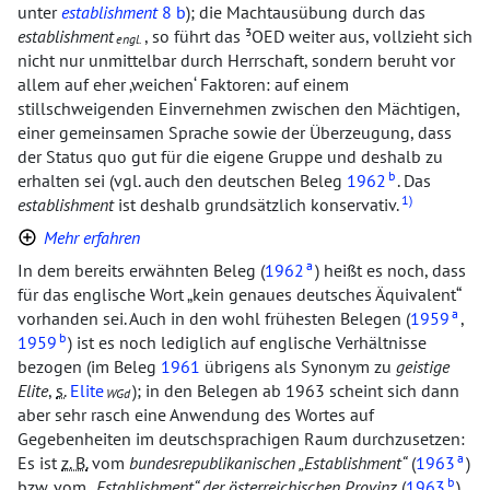
unter
establishment
8 b
); die Machtausübung durch das
establishment
, so führt das ³OED weiter aus, vollzieht sich
engl.
nicht nur unmittelbar durch Herrschaft, sondern beruht vor
allem auf eher
weichen
Faktoren: auf einem
stillschweigenden Einvernehmen zwischen den Mächtigen,
einer gemeinsamen Sprache sowie der Überzeugung, dass
der Status quo gut für die eigene Gruppe und deshalb zu
b
erhalten sei (vgl. auch den deutschen Beleg
1962
. Das
1)
establishment
ist deshalb grundsätzlich konservativ.
Mehr erfahren
a
In dem bereits erwähnten Beleg (
1962
) heißt es noch, dass
für das englische Wort
kein genaues deutsches Äquivalent
a
vorhanden sei. Auch in den wohl frühesten Belegen (
1959
,
b
1959
) ist es noch lediglich auf englische Verhältnisse
bezogen (im Beleg
1961
übrigens als Synonym zu
geistige
Elite
,
s.
Elite
); in den Belegen ab 1963 scheint sich dann
WGd
aber sehr rasch eine Anwendung des Wortes auf
Gegebenheiten im deutschsprachigen Raum durchzusetzen:
a
Es ist
z. B.
vom
bundesrepublikanischen
Establishment
(
1963
)
b
bzw.
vom
Establishment
der österreichischen Provinz
(
1963
)