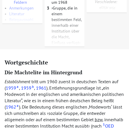
Verschiedene:
Feldern
um 1968
elitär
•
Anmerkungen
3
Gruppe, die in
WGd
•
Literatur
einem
•
Belegauswahl
bestimmten Feld,
innerhalb einer
Institution über
die Macht,
Einfluss verfügt
Wortgeschichte
Die Machtelite im Hintergrund
Establishment
tritt um 1960 zuerst in deutschen Texten auf
a
b
(
1959
,
1959
,
1961
). Entlehnungsgrundlage ist
ein
Modewort in der englischen und amerikanischen politischen
Literatur
, wie es in einem frühen deutschen Beleg heißt
a
(
1962
). Die Bedeutung dieses englischen
Modeworts
lässt
sich umschreiben als
soziale Gruppe, die entweder
allgemein oder auf einem bestimmten Gebiet
bzw.
innerhalb
3
einer bestimmten Institution Macht ausübt
(nach
OED