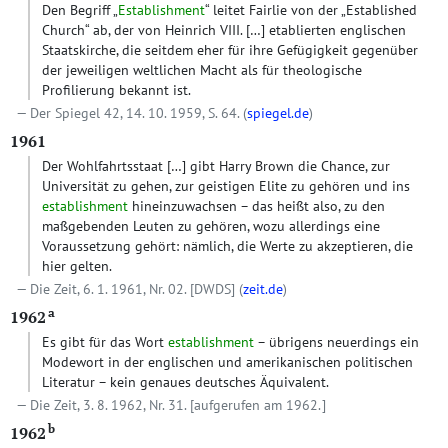
Den Begriff „
Establishment
“ leitet Fairlie von der „Established
Church“ ab, der von Heinrich VIII.
[…]
etablierten englischen
Staatskirche, die seitdem eher für ihre Gefügigkeit gegenüber
der jeweiligen weltlichen Macht als für theologische
Profilierung bekannt ist.
Der Spiegel 42, 14. 10. 1959, S. 64. (
spiegel.de
)
1961
Der Wohlfahrtsstaat
[…]
gibt Harry Brown die Chance, zur
Universität zu gehen, zur geistigen Elite zu gehören und ins
establishment
hineinzuwachsen – das heißt also, zu den
maßgebenden Leuten zu gehören, wozu allerdings eine
Voraussetzung gehört: nämlich, die Werte zu akzeptieren, die
hier gelten.
Die Zeit, 6. 1. 1961, Nr. 02.
[DWDS]
(
zeit.de
)
a
1962
Es gibt für das Wort
establishment
– übrigens neuerdings ein
Modewort in der englischen und amerikanischen politischen
Literatur – kein genaues deutsches Äquivalent.
Die Zeit, 3. 8. 1962, Nr. 31. [aufgerufen am 1962. ]
b
1962