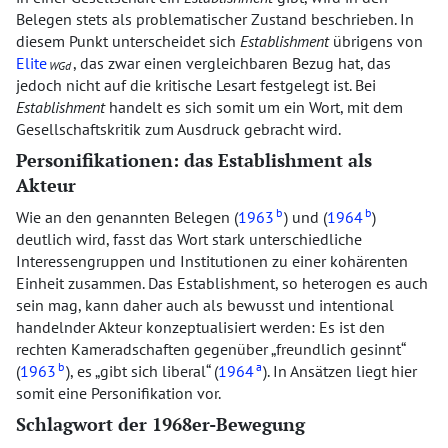
Belegen stets als problematischer Zustand beschrieben. In
diesem Punkt unterscheidet sich
Establishment
übrigens von
Elite
, das zwar einen vergleichbaren Bezug hat, das
WGd
jedoch nicht auf die kritische Lesart festgelegt ist. Bei
Establishment
handelt es sich somit um ein Wort, mit dem
Gesellschaftskritik zum Ausdruck gebracht wird.
Personifikationen: das Establishment als
Akteur
b
b
Wie an den genannten Belegen (
1963
) und (
1964
)
deutlich wird, fasst das Wort stark unterschiedliche
Interessengruppen und Institutionen zu einer kohärenten
Einheit zusammen. Das Establishment, so heterogen es auch
sein mag, kann daher auch als bewusst und intentional
handelnder Akteur konzeptualisiert werden: Es ist den
rechten Kameradschaften gegenüber
freundlich gesinnt
b
a
(
1963
), es
gibt sich liberal
(
1964
). In Ansätzen liegt hier
somit eine Personifikation vor.
Schlagwort der 1968er-Bewegung