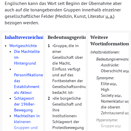
Englischen kann das Wort seit Beginn der Übernahme aber
auch auf die tonangebenden Gruppen innerhalb einzelner
gesellschaftlicher Felder (Medizin, Kunst, Literatur
u. a.
)
bezogen werden.
Inhaltsverzeichnis
Bedeutungsgerüst
Weitere
Wortinformation
•
Wortgeschichte
1
Gruppe, die in
•
Die Machtelite
einer
Inhaltsrelationen:
im
Gesellschaft über
Bedeutungsverwandt
Hintergrund
die Macht,
Ausdrücke:
•
Einfluss verfügt
Oberschicht
WGd
Personifikationen:
und auf das
Synonyme:
das
Fortbestehen der
Elite
,
WGd
Establishment
Gesellschaftsordnung
High
als Akteur
bedacht ist
Society
,
WGd
•
Schlagwort
2
die bürgerliche
Nomenklatur
WGd
der 1968er-
Gesellschaft und
die oberen
Bewegung
ihre
Zehntausend
WGd
•
Machteliten in
Institutionen
Hyperonyme:
kleineren
Schlagwort der
Gruppe
WGd
Gruppen und
Protestbewegung