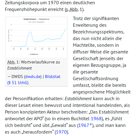
Zeitungskorpora um 1970 einen deutlichen
Frequenzhöhepunkt erreicht (
s.
Abb.
1).
Trotz der signifikanten
Erweiterung des
Bezeichnungsspektrums,
das nun nicht allein die
Machtelite, sondern in
diffuser Weise die gesamte
Gesellschaft jenseits der
Abb.
1: Wortverlaufskurve zu
eigenen Bezugsgruppe, ja
Establishment
die gesamte
DWDS (
dwds.de
) |
Bildzitat
Gesellschaftsordnung
(§ 51 UrhG)
umfasst, bleibt die bereits
angesprochene Möglichkeit
der Personifikation erhalten:
Establishment
kann auch in
dieser Lesart einen bewusst und intentional handelnden, als
Person konzipierten Akteur beschreiben:
Das Establishment
antwortet der APO
(so in einem Buchtitel
1968
), es
fühlt
a
sich bedroht
und übt
Gewalt
aus (
1967
), und man kann
es auch
herausfordern
(
1970
).