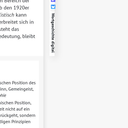
m Bereich der
ab den 1920er
listisch
kann
Wortgeschichte digital
breitet sich in
steht das
deutung, bleibt
ischen Position des
inn, Gemeingeist,
phie
ischen Position,
it nicht auf ein
urückgeht, sondern
digen Prinzipien