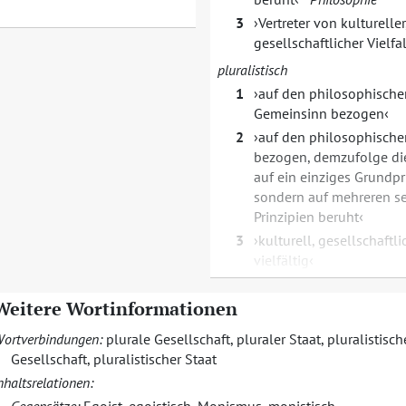
3
Vertreter von kultureller,
gesellschaftlicher Vielfal
pluralistisch
1
auf den philosophische
Gemeinsinn bezogen
2
auf den philosophische
bezogen, demzufolge die
auf ein einziges Grundpr
sondern auf mehreren s
Prinzipien beruht
3
kulturell, gesellschaftli
vielfältig
Weitere Wortinformationen
ortverbindungen:
plurale Gesellschaft
,
pluraler Staat
,
pluralistisch
Gesellschaft
,
pluralistischer Staat
nhaltsrelationen: