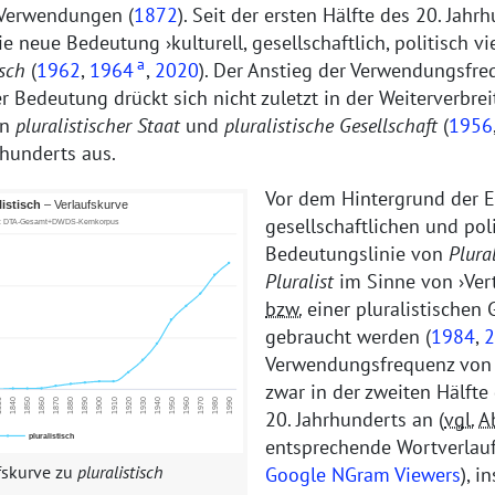
 Verwendungen (
1872
). Seit der ersten Hälfte des 20. Jahr
die neue Bedeutung
kulturell, gesellschaftlich, politisch vi
a
isch
(
1962
,
1964
,
2020
). Der Anstieg der Verwendungsfre
er Bedeutung drückt sich nicht zuletzt in der Weiterverbre
en
pluralistischer Staat
und
pluralistische Gesellschaft
(
1956
rhunderts aus.
Vor dem Hintergrund der 
gesellschaftlichen und pol
Bedeutungslinie von
Plura
Pluralist
im Sinne von
Ver
bzw.
einer pluralistischen 
gebraucht werden (
1984
,
2
Verwendungsfrequenz vo
zwar in der zweiten Hälfte
20. Jahrhunderts an (
vgl.
A
entsprechende Wortverlau
fskurve zu
pluralistisch
Google NGram Viewers
), i