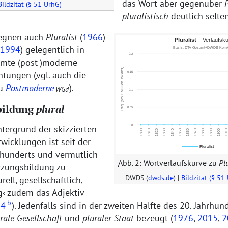
das Wort aber gegenüber
Bildzitat (§ 51 UrhG)
pluralistisch
deutlich selte
gegnen auch
Pluralist
(
1966
)
1994
) gelegentlich in
mte (post-)moderne
htungen (
vgl.
auch die
zu
Postmoderne
).
WGd
bildung
plural
tergrund der skizzierten
wicklungen ist seit der
rhunderts und vermutlich
Abb.
2: Wortverlaufskurve zu
Plu
rzungsbildung zu
DWDS (
dwds.de
) |
Bildzitat (§ 51
urell, gesellschaftlich,
g
zudem das Adjektiv
b
64
). Jedenfalls sind in der zweiten Hälfte des 20. Jahrhun
rale Gesellschaft
und
pluraler Staat
bezeugt (
1976
,
2015
,
2