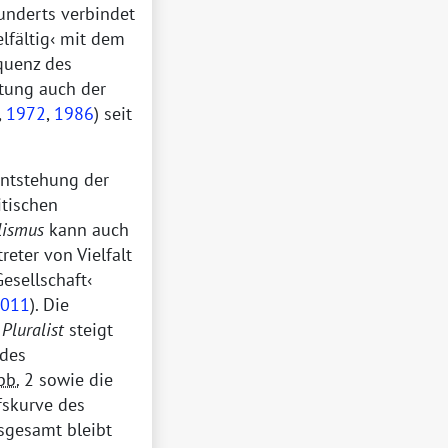
hunderts verbindet
elfältig
mit dem
quenz des
itung auch der
,
1972
,
1986
) seit
Entstehung der
itischen
lismus
kann auch
treter von Vielfalt
Gesellschaft
011
). Die
n
Pluralist
steigt
 des
bb.
2 sowie die
fskurve des
nsgesamt bleibt