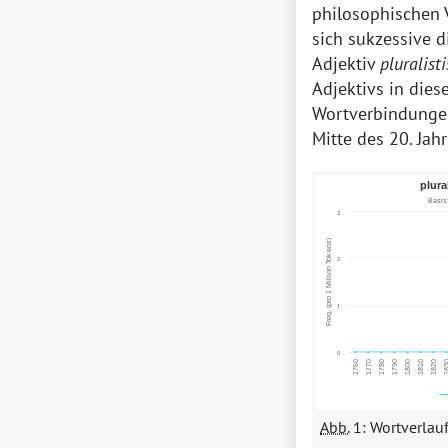
philosophischen
sich sukzessive 
Adjektiv
pluralist
Adjektivs in dies
Wortverbindung
Mitte des 20. Jah
Abb.
1: Wortverlau