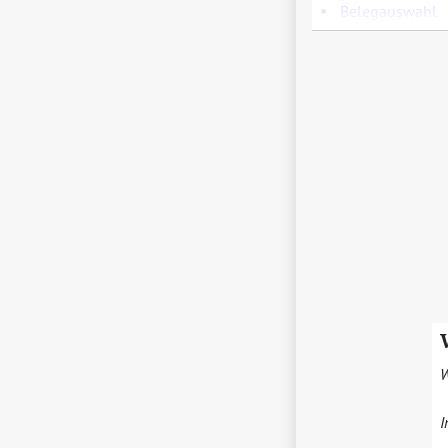
•
Belegauswahl
W
I