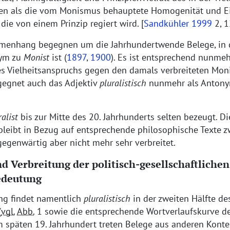
n als die vom Monismus behauptete Homogenität und Ein
, die von einem Prinzip regiert wird.
[
Sandkühler 1999
2, 1
menhang begegnen um die Jahrhundertwende Belege, in
nym zu
Monist
ist (
1897
,
1900
). Es ist entsprechend nunmeh
es Vielheitsanspruchs gegen den damals verbreiteten Mo
egnet auch das Adjektiv
pluralistisch
nunmehr als Anton
ralist
bis zur Mitte des 20. Jahrhunderts selten bezeugt. D
bleibt in Bezug auf entsprechende philosophische Texte z
t gegenwärtig aber nicht mehr sehr verbreitet.
d Verbreitung der politisch-gesellschaftliche
edeutung
ung findet namentlich
pluralistisch
in der zweiten Hälfte de
(
vgl.
Abb.
1 sowie die entsprechende Wortverlaufskurve d
em späten 19. Jahrhundert treten Belege aus anderen Kont