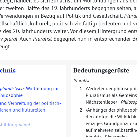
belegt, handelt es sich zunächst um Wortbildungen aus de
er zweiten Hälfte des 19. Jahrhunderts begegnen selten, 
Verwendungen in Bezug auf Politik und Gesellschaft.
Plura
llschaftlich, kulturell, politisch vielfältig
bedeuten und ver
e des 20. Jahrhunderts weiter. Vor diesem Hintergrund ent
iv
plural
. Auch
Pluralist
begegnet nun in entsprechender Be
eugt.
ichnis
Bedeutungsgerüste
Pluralist
pluralistisch
: Wortbildung im
1
Vertreter der philosoph
Philosophie
Pluralismus als Gemeins
Nächstenliebe
Philoso
nd Verbreitung der politisch-
lichen und kulturellen
2
Anhänger der philosoph
derzufolge die Wirklichke
einziges Grundprinzip z
sbildung
plural
auf mehreren selbststän
beruht
Philosophie