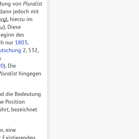
ndung von
Pluralist
dann jedoch mit
vgl.
hierzu im
). Diese
Gd
 Beginn des
ch nur
1803
,
utschung
2, 532,
s
90
). Die
luralist
hingegen
d die Bedeutung
e Position
ührt, bezeichnet
r, eine
t Existierenden