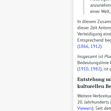
anzunehme
einer Welt
In diesem Zusam
dieser Zeit Anto
Verteidigung ein
Entsprechend beg
(
1866
,
1912
).
Insgesamt ist
Plu
Bedeutungslinie 
(
1910
,
1982
), is
Entstehung un
kulturellen B
Weitere Verbreit
20. Jahrhunderts 
Viewers
). Seit d