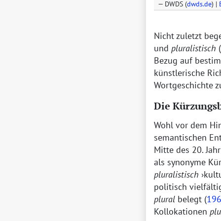
DWDS (
dwds.de
) |
Nicht zuletzt be
und
pluralistisch
(
Bezug auf bestim
künstlerische Ric
Wortgeschichte 
Die Kürzungs
Wohl vor dem Hin
semantischen Ent
Mitte des 20. Jah
als synonyme Kü
pluralistisch
kult
politisch vielfälti
plural
belegt (
19
Kollokationen
plu