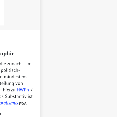
sophie
 die zunächst im
politisch-
en mindestens
nteilung von
2
; hierzu
HWPh
7,
Das Substantiv ist
uralismus
.
WGd
en