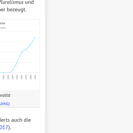
Pluralismus
und
ner bezeugt.
ralist
 UrhG)
derts auch die
017
).