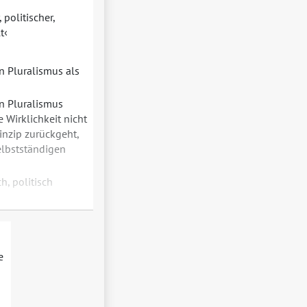
 politischer,
t
n Pluralismus als
n Pluralismus
 Wirklichkeit nicht
inzip zurückgeht,
elbstständigen
ch, politisch
e