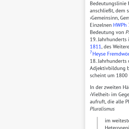
Bedeutungslinie 
anschließt, dem 
Gemeinsinn, Gem
Einzelnen
HWPh
Bedeutung von
P
19. Jahrhunderts
1811
, des Weite
7
Heyse Fremdwör
18. Jahrhunderts
Adjektivbildung 
scheint um 1800 
In der zweiten Hä
Vielheit
im Gege
aufruft, die alle
Pluralismus
im weitest
Heterogeni