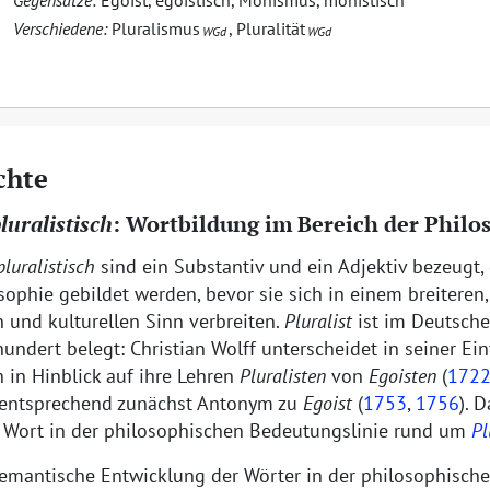
Gegensätze:
Egoist
,
egoistisch
,
Monismus
,
monistisch
Verschiedene:
Pluralismus
,
Pluralität
WGd
WGd
chte
luralistisch
: Wortbildung im Bereich der Philo
pluralistisch
sind ein Substantiv und ein Adjektiv bezeugt,
sophie gebildet werden, bevor sie sich in einem breiteren, 
n und kulturellen Sinn verbreiten.
Pluralist
ist im Deutsch
hundert belegt: Christian Wolff unterscheidet in seiner Ei
 in Hinblick auf ihre Lehren
Pluralisten
von
Egoisten
(
172
 entsprechend zunächst Antonym zu
Egoist
(
1753
,
1756
). 
e Wort in der philosophischen Bedeutungslinie rund um
Pl
 semantische Entwicklung der Wörter in der philosophisch