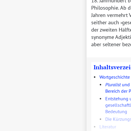
18. Jahrhundert 
Philosophie. Ab d
Jahren vermehrt 
seither auch
gese
der zweiten Hälft
synonyme Adjekt
aber seltener bez
Inhaltsverze
•
Wortgeschichte
•
Pluralist
und
Bereich der 
•
Entstehung u
gesellschaft
Bedeutung
•
Die Kürzung
•
Literatur