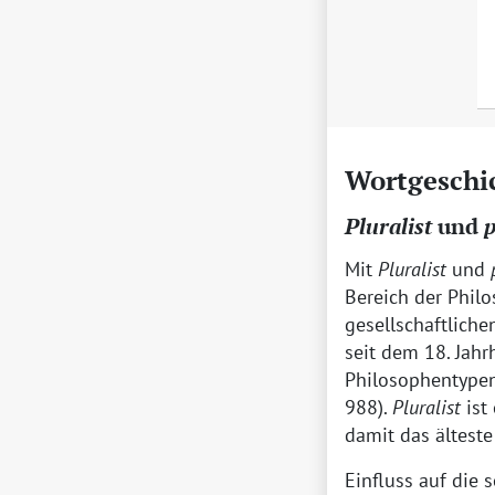
Wortgeschi
Pluralist
und
p
Mit
Pluralist
und
Bereich der Philo
gesellschaftliche
seit dem 18. Jahr
Philosophentypen
988).
Pluralist
ist
damit das ältest
Einfluss auf die