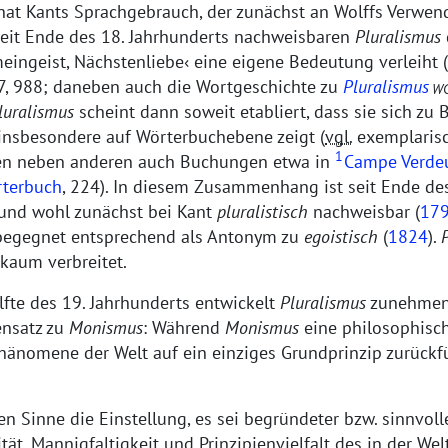
hat Kants Sprachgebrauch, der zunächst an Wolffs Verwe
seit Ende des 18. Jahrhunderts nachweisbaren
Pluralismus
eingeist, Nächstenliebe
eine eigene Bedeutung verleiht (
7, 988; daneben auch die Wortgeschichte zu
Pluralismus
W
luralismus
scheint dann soweit etabliert, dass sie sich zu
 insbesondere auf Wörterbuchebene zeigt (
vgl.
exemplaris
1
ren neben anderen auch Buchungen etwa in
Campe Verde
terbuch
, 224). In diesem Zusammenhang ist seit Ende de
 und wohl zunächst bei Kant
pluralistisch
nachweisbar (
17
begegnet entsprechend als Antonym zu
egoistisch
(
1824
).
P
kaum verbreitet.
lfte des 19. Jahrhunderts entwickelt
Pluralismus
zunehmen
nsatz zu
Monismus
: Während
Monismus
eine philosophisch
 Phänomene der Welt auf ein einziges Grundprinzip zurückf
en Sinne die Einstellung, es sei begründeter bzw. sinnvolle
tät, Mannigfaltigkeit und Prinzipienvielfalt des in der Wel