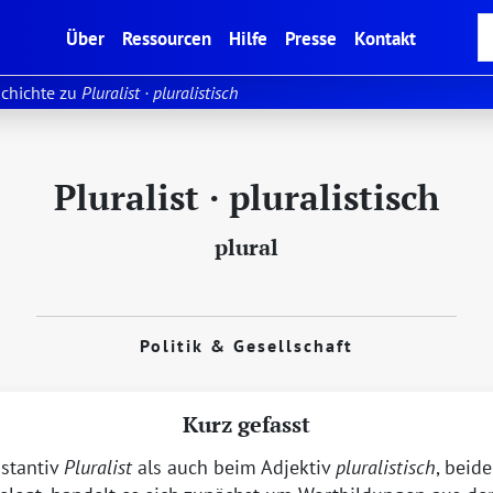
(current)
Über
Ressourcen
Hilfe
Presse
Kontakt
chichte zu
Pluralist · pluralistisch
Pluralist · pluralistisch
plural
Politik & Gesellschaft
Kurz gefasst
stantiv
Pluralist
als auch beim Adjektiv
pluralistisch
, beid