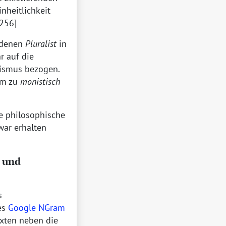
heitlichkeit
256]
 denen
Pluralist
in
r auf die
nismus bezogen.
ym zu
monistisch
ie philosophische
war erhalten
n und
s
es
Google NGram
exten neben die