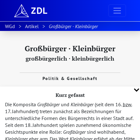
WGd
Artikel
Großbürger · Kleinbürger
Großbürger · Kleinbürger
großbürgerlich
·
kleinbürgerlich
Politik & Gesellschaft
Kurz gefasst
Die Komposita
Großbürger
und
Kleinbürger
(seit dem 16.
bzw.
17. Jahrhundert) treten zunächst als Bezeichnungen für
unterschiedliche Formen des Bürgerrechts in einer Stadt auf.
Seit dem 18. Jahrhundert spielen zunehmend ökonomische
Gesichtspunkte eine Rolle:
Großbürger
sind wohlhabend,
Kleinbürger
eher arm. Das Wort
Kleinbürger
erfährt ab der Mitte