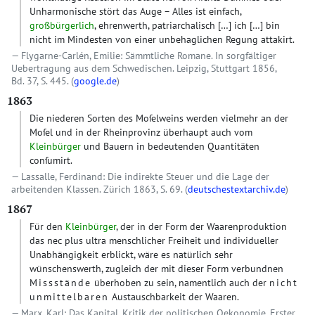
Unharmonische stört das Auge – Alles ist einfach,
großbürgerlich
, ehrenwerth, patriarchalisch […] ich […] bin
nicht im Mindesten von einer unbehaglichen Regung attakirt.
Flygarne-Carlén, Emilie: Sämmtliche Romane. In sorgfältiger
Uebertragung aus dem Schwedischen. Leipzig, Stuttgart 1856,
Bd. 37, S. 445. (
google.de
)
1863
Die niederen Sorten des Moſelweins werden vielmehr an der
Moſel und in der Rheinprovinz überhaupt auch vom
Kleinbürger
und Bauern in bedeutenden Quantitäten
conſumirt.
Lassalle, Ferdinand: Die indirekte Steuer und die Lage der
arbeitenden Klassen. Zürich 1863, S. 69. (
deutschestextarchiv.de
)
1867
Für den
Kleinbürger
, der in der Form der Waarenproduktion
das nec plus ultra menschlicher Freiheit und individueller
Unabhängigkeit erblickt, wäre es natürlich sehr
wünschenswerth, zugleich der mit dieser Form verbundnen
Missstände
überhoben zu sein, namentlich auch der
nicht
unmittelbaren
Austauschbarkeit der Waaren.
Marx, Karl: Das Kapital. Kritik der politischen Oekonomie. Erster