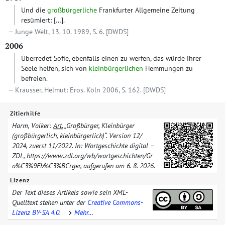
Und die
großbürgerliche
Frankfurter Allgemeine Zeitung
resümiert: […].
Junge Welt, 13. 10. 1989, S. 6.
[DWDS]
2006
Überredet Sofie, ebenfalls einen zu werfen, das würde ihrer
Seele helfen, sich von
kleinbürgerlichen
Hemmungen zu
befreien.
Krausser, Helmut: Eros. Köln 2006, S. 162.
[DWDS]
Zitierhilfe
Harm, Volker:
Art.
„Großbürger, Kleinbürger
(großbürgerlich, kleinbürgerlich)“. Version
12/​
2024
, zuerst
11/​2022
. In: Wortgeschichte digital –
ZDL, https://www.zdl.org/​wb/​wortgeschichten/​
Gr
o%C3%9Fb%C3%BCrger
, aufgerufen am
6. 8. 2026
.
Lizenz
Der Text dieses Artikels sowie sein XML-
Quelltext stehen unter der
Creative Commons-
Lizenz BY-SA 4.0
.
Mehr…