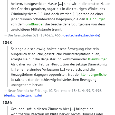
heitern, buntgewebten Masse
[…]
sind wir in die ernsten Hallen
des Gerichts gerathen, sogar bis in die traurigen Winkel des
Criminalgerichts […]. Und doch werden […] gerade da einer
jener dünnen Scheidewände begegnen, die den
Kleinbürger
von dem
Großbürger
, die bescheidene Bourgeoisie von dem
gewichtigen Mittelstande trennt.
Die Grenzboten 5/1 (1846), S. 465. (
deutschestextarchiv.de
)
1848
Solange die schleswig-holsteinsche Bewegung eine rein
bürgerlich-friedliche, gesetzliche Philisteragitation blieb,
erregte sie nur die Begeisterung wohlmeinender
Kleinbürger
.
Als daher vor der Februar-Revolution der jetzige Dänenkönig
[…]
eine freisinnige Verfassung
[…]
versprach, und die
Herzogthümer dagegen opponirten, trat der
kleinbürgerliche
Lokalcharakter der schleswig-holsteinschen Bewegung
unangenehm hervor.
Neue Rheinische Zeitung, 10. September 1848, Nr. 99, S. 496.
(
deutschestextarchiv.de
)
1856
Gesunde Luft in diesen Zimmern hier […] bringt eine
wohlthätige Reaction im Blute hervor. Nichts Dummes oder