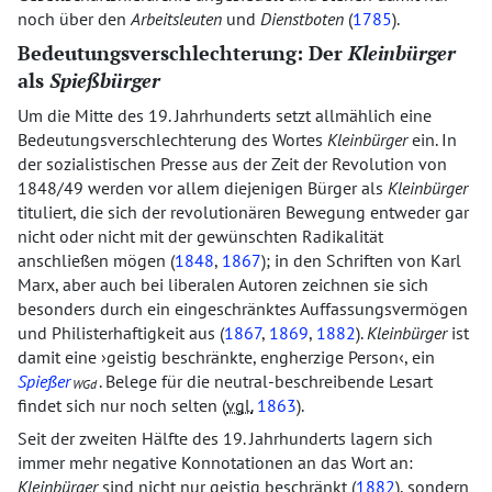
noch über den
Arbeitsleuten
und
Dienstboten
(
1785
).
Bedeutungsverschlechterung: Der
Kleinbürger
als
Spießbürger
Um die Mitte des 19. Jahrhunderts setzt allmählich eine
Bedeutungsverschlechterung des Wortes
Kleinbürger
ein. In
der sozialistischen Presse aus der Zeit der Revolution von
1848/49 werden vor allem diejenigen Bürger als
Kleinbürger
tituliert, die sich der revolutionären Bewegung entweder gar
nicht oder nicht mit der gewünschten Radikalität
anschließen mögen (
1848
,
1867
); in den Schriften von Karl
Marx, aber auch bei liberalen Autoren zeichnen sie sich
besonders durch ein eingeschränktes Auffassungsvermögen
und Philisterhaftigkeit aus (
1867
,
1869
,
1882
).
Kleinbürger
ist
damit eine
geistig beschränkte, engherzige Person
, ein
Spießer
. Belege für die neutral-beschreibende Lesart
WGd
findet sich nur noch selten (
vgl.
1863
).
Seit der zweiten Hälfte des 19. Jahrhunderts lagern sich
immer mehr negative Konnotationen an das Wort an:
Kleinbürger
sind nicht nur geistig beschränkt (
1882
), sondern