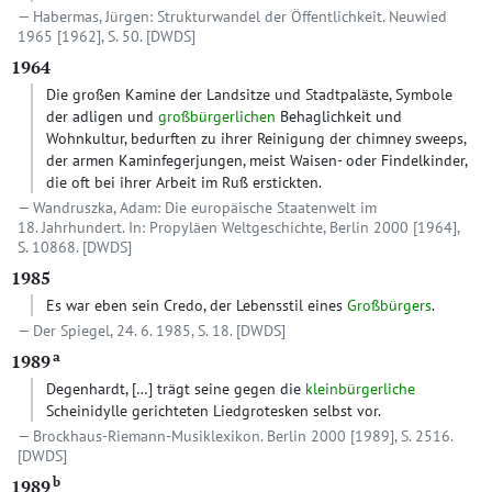
Habermas, Jürgen: Strukturwandel der Öffentlichkeit. Neuwied
1965 [1962], S. 50.
[DWDS]
1964
Die großen Kamine der Landsitze und Stadtpaläste, Symbole
der adligen und
großbürgerlichen
Behaglichkeit und
Wohnkultur, bedurften zu ihrer Reinigung der chimney sweeps,
der armen Kaminfegerjungen, meist Waisen- oder Findelkinder,
die oft bei ihrer Arbeit im Ruß erstickten.
Wandruszka, Adam: Die europäische Staatenwelt im
18. Jahrhundert. In: Propyläen Weltgeschichte, Berlin 2000 [1964],
S. 10868.
[DWDS]
1985
Es war eben sein Credo, der Lebensstil eines
Großbürgers
.
Der Spiegel, 24. 6. 1985, S. 18.
[DWDS]
a
1989
Degenhardt,
[…]
trägt seine gegen die
kleinbürgerliche
Scheinidylle gerichteten Liedgrotesken selbst vor.
Brockhaus-Riemann-Musiklexikon. Berlin 2000 [1989], S. 2516.
[DWDS]
b
1989