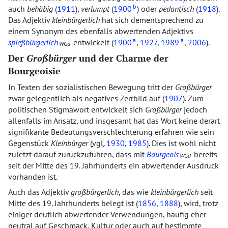
b
auch
behäbig
(
1911
),
verlumpt
(
1900
) oder
pedantisch
(
1918
).
Das Adjektiv
kleinbürgerlich
hat sich dementsprechend zu
einem Synonym des ebenfalls abwertenden Adjektivs
a
a
spießbürgerlich
entwickelt (
1900
,
1927
,
1989
,
2006
).
WGd
Der
Großbürger
und der Charme der
Bourgeoisie
In Texten der sozialistischen Bewegung tritt der
Großbürger
zwar gelegentlich als negatives Zerrbild auf (
1907
). Zum
politischen Stigmawort entwickelt sich
Großbürger
jedoch
allenfalls im Ansatz, und insgesamt hat das Wort keine derart
signifikante Bedeutungsverschlechterung erfahren wie sein
Gegenstück
Kleinbürger
(
vgl.
1930
,
1985
). Dies ist wohl nicht
zuletzt darauf zurückzuführen, dass mit
Bourgeois
bereits
WGd
seit der Mitte des 19. Jahrhunderts ein abwertender Ausdruck
vorhanden ist.
Auch das Adjektiv
großbürgerlich
, das wie
kleinbürgerlich
seit
Mitte des 19. Jahrhunderts belegt ist (
1856
,
1888
), wird, trotz
einiger deutlich abwertender Verwendungen, häufig eher
neutral auf Geschmack, Kultur oder auch auf bestimmte