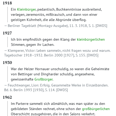
1918
Ein
Kleinbürger
, pedantisch, Buchkenntnisse ausbreitend,
verlegen, zeremoniös, mißtrauisch, und dann von einer
geistigen Kühnheit, die alle Abgründe überflog.
Berliner Tageblatt (Montags-Ausgabe), 11. 3. 1918, S. 1.
[DWDS]
1927
Ich bin empfindlich gegen den Klang der
kleinbürgerlichen
Stimmen, gegen ihr Lachen.
Klemperer, Victor: Leben sammeln, nicht fragen wozu und warum.
Tagebücher 1918–1932. Berlin 2000 [1927], S. 155.
[DWDS]
1930
War der Heizer Hornauer unschuldig, so waren die Geheimräte
von Bettinger und Dingharder schuldig, angesehene,
gewissenhafte
Großbürger
.
Feuchtwanger, Lion: Erfolg. Gesammelte Werke in Einzelbänden.
Bd. 6. Berlin 1993 [1930], S. 114.
[DWDS]
1962
Im Parterre sammelt sich allmählich, was man später zu den
gebildeten Ständen rechnet, ohne schon der
großbürgerlichen
Oberschicht zuzugehören, die in den Salons verkehrt.