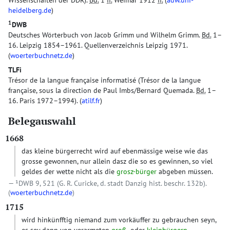
Wissenschaften der DDR).
Bd.
1
ff.
Weimar 1912
ff.
(
adw.uni-
heidelberg.de
)
1
DWB
Deutsches Wörterbuch von Jacob Grimm und Wilhelm Grimm.
Bd.
1–
16. Leipzig 1854–1961. Quellenverzeichnis Leipzig 1971.
(
woerterbuchnetz.de
)
TLFi
Trésor de la langue française informatisé (Trésor de la langue
française, sous la direction de Paul Imbs/Bernard Quemada.
Bd.
1–
16. Paris 1972–1994). (
atilf.fr
)
Belegauswahl
1668
das kleine bürgerrecht wird auf ebenmässige weise wie das
grosse gewonnen, nur allein dasz die so es gewinnen, so viel
geldes der wette nicht als die
grosz-bürger
abgeben müssen.
¹DWB 9, 521 (G. R. Curicke, d. stadt Danzig hist. beschr. 132b).
(
woerterbuchnetz.de
)
1715
wird hinkünfftig niemand zum vorkäuffer zu gebrauchen seyn,