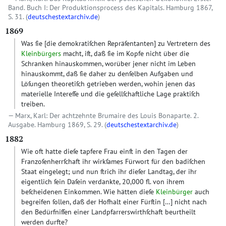
Band. Buch I: Der Produktionsprocess des Kapitals. Hamburg 1867,
S. 31. (
deutschestextarchiv.de
)
1869
Was ſie
[die demokratiſchen Repräſentanten]
zu Vertretern des
Kleinbürgers
macht, iſt, daß ſie im Kopfe nicht über die
Schranken hinauskommen, worüber jener nicht im Leben
hinauskommt, daß ſie daher zu denſelben Aufgaben und
Löſungen theoretiſch getrieben werden, wohin jenen das
materielle Intereſſe und die geſellſchaftliche Lage praktiſch
treiben.
Marx, Karl: Der achtzehnte Brumaire des Louis Bonaparte. 2.
Ausgabe. Hamburg 1869, S. 29. (
deutschestextarchiv.de
)
1882
Wie oft hatte dieſe tapfere Frau einſt in den Tagen der
Franzoſenherrſchaft ihr wirkſames Fürwort für den badiſchen
Staat eingelegt; und nun ſtrich ihr dieſer Landtag, der ihr
eigentlich ſein Daſein verdankte, 20,000 fl. von ihrem
beſcheidenen Einkommen. Wie hätten dieſe
Kleinbürger
auch
begreifen ſollen, daß der Hofhalt einer Fürſtin
[…]
nicht nach
den Bedürfniſſen einer Landpfarrerswirthſchaft beurtheilt
werden durfte?