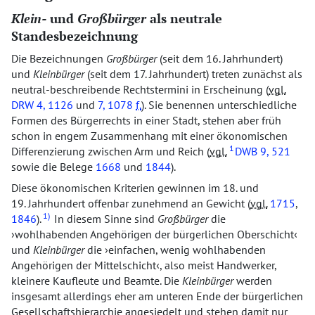
Klein-
und
Großbürger
als neutrale
Standesbezeichnung
Die Bezeichnungen
Großbürger
(seit dem 16. Jahrhundert)
und
Kleinbürger
(seit dem 17. Jahrhundert) treten zunächst als
neutral-beschreibende Rechtstermini in Erscheinung (
vgl.
DRW
4, 1126
und
7, 1078
f.
). Sie benennen unterschiedliche
Formen des Bürgerrechts in einer Stadt, stehen aber früh
schon in engem Zusammenhang mit einer ökonomischen
1
Differenzierung zwischen Arm und Reich (
vgl.
DWB
9, 521
sowie die Belege
1668
und
1844
).
Diese ökonomischen Kriterien gewinnen im 18. und
19. Jahrhundert offenbar zunehmend an Gewicht (
vgl.
1715
,
1)
1846
).
In diesem Sinne sind
Großbürger
die
wohlhabenden Angehörigen der bürgerlichen Oberschicht
und
Kleinbürger
die
einfachen, wenig wohlhabenden
Angehörigen der Mittelschicht
, also meist Handwerker,
kleinere Kaufleute und Beamte. Die
Kleinbürger
werden
insgesamt allerdings eher am unteren Ende der bürgerlichen
Gesellschaftshierarchie angesiedelt und stehen damit nur