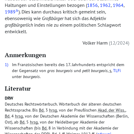
Haltungen und Einstellungen bezogen (
1856
,
1962
,
1964
,
b
1989
). Dies kann durchaus kritisch gemeint sein,
ebensowenig wie
Großbürger
hat sich das Adjektiv
großbürgerlich
indes nie zu einem politischen Schlagwort
entwickelt.
Volker Harm
12/2024
Anmerkungen
1)
Im Französischen bereits des 17. Jahrhunderts entspricht dem
der Gegensatz von
gros bourgeois
und
petit bourgeois
,
s.
TLFi
unter
bourgeois
.
Literatur
DRW
Deutsches Rechtswörterbuch. Wörterbuch der älteren deutschen
Rechtssprache. Bis
Bd.
3
hrsg.
von der Preußischen
Akad. der Wiss.
,
Bd.
4
hrsg.
von der Deutschen Akademie der Wissenschaften (Berlin,
Ost), ab
Bd.
5
hrsg.
von der Heidelberger Akademie der
Wissenschaften (bis
Bd.
8 in Verbindung mit der Akademie der