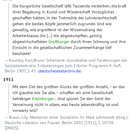
Die bürgerliche Gesellschaft läßt Tausende verderben, die kraft
ihrer Begabung in Kunst und Wissenschaft Vorzügliches
geschaffen hätten, in der Tretmühle der Lohnknechtschaft
gehen die besten Köpfe jämmerlich zugrunde. Und wie
gewaltig, wie ergreifend ist der Wissensdrang der
Arbeiterklasse, die
[…]
die abgestumpften, geistig
abgewirtschafteten
Großbürger
durch ihren Schwung und ihre
Einsicht in die gesellschaftlichen Zusammenhänge tief
beschämt!
Kautsky, Karl/Bruno Schönlank: Grundsätze und Forderungen der
Sozialdemokratie. Erläuterungen zum Erfurter Programm. 4. Aufl.
Berlin 1907, S. 45. (
deutschestextarchiv.de
)
1911
Mit dem Ziel des größten Glücks der größten Anzahl, – an das
ich glaubte wie Sie alle, – schaffen wir eine Gesellschaft
behäbiger
Kleinbürger
… Und spüren Sie den Geist der
Verneinung nicht in allem, was heute lebenskräftig ist und
vorwärts will?
Braun, Lily: Memoiren einer Sozialistin. In: Mark Lehmstedt (Hrsg.):
Deutsche Literatur von Frauen. Berlin 2001 [1911], S. 10706.
[DWDS]