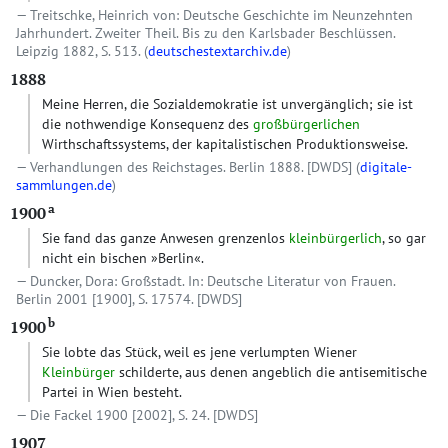
Treitschke, Heinrich von: Deutsche Geschichte im Neunzehnten
Jahrhundert. Zweiter Theil. Bis zu den Karlsbader Beschlüssen.
Leipzig 1882, S. 513. (
deutschestextarchiv.de
)
1888
Meine Herren, die Sozialdemokratie ist unvergänglich; sie ist
die nothwendige Konsequenz des
großbürgerlichen
Wirthschaftssystems, der kapitalistischen Produktionsweise.
Verhandlungen des Reichstages. Berlin 1888.
[DWDS]
(
digitale-
sammlungen.de
)
a
1900
Sie fand das ganze Anwesen grenzenlos
kleinbürgerlich
, so gar
nicht ein bischen »Berlin«.
Duncker, Dora: Großstadt. In: Deutsche Literatur von Frauen.
Berlin 2001 [1900], S. 17574.
[DWDS]
b
1900
Sie lobte das Stück, weil es jene verlumpten Wiener
Kleinbürger
schilderte, aus denen angeblich die antisemitische
Partei in Wien besteht.
Die Fackel 1900 [2002], S. 24.
[DWDS]
1907