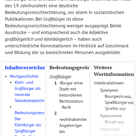
des 19. Jahrhunderts eine deutliche
Bedeutungsverschlechterung, vor allem in sozialistischen
Publikationen. Bei
Großbürger
ist diese
Bedeutungsverschlechterung weniger ausgeprägt. Beide
Ausdrücke – und entsprechend auch die Adjektive
großbürgerlich
und
kleinbürgerlich
– haben auch
unterschiedliche Konnotationen im Hinblick auf Geschmack
und Bildung der so bezeichneten Personen ausgebildet.
Inhaltsverzeichnis
Bedeutungsgerüste
Weitere
Wortinformation
•
Wortgeschichte
Großbürger
•
Klein-
und
1
Bürger einer
Inhaltsrelationen:
Großbürger
als
Stadt mit
Synonyme:
neutrale
besonderem
Bourgeois
,
WGd
Standesbezeichnung
Rechtsstatus
Spießbürger
,
WGd
•
Recht
Spießer
WGd
Bedeutungsverschlechterung:
2
Hyperonyme:
Der
wohlhabender
Bürger
WGd
Kleinbürger
als
Angehöriger
Gegensätze:
Spießbürger
der
Bourgeois
WGd