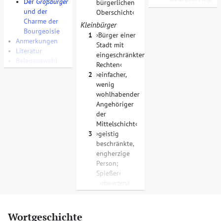
•
Der
Großbürger
bürgerlichen
und der
Oberschicht
Charme der
Kleinbürger
Bourgeoisie
1
Bürger einer
•
Anmerkungen
Stadt mit
•
Literatur
eingeschränkten
•
Belegauswahl
Rechten
2
einfacher,
wenig
wohlhabender
Angehöriger
der
Mittelschicht
3
geistig
beschränkte,
engherzige
Person;
Spießer
abwertend
Wortgeschichte