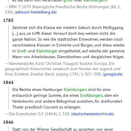
es sey dann von verarmeten
groß-
oder
kleinbürgern
.
DRW 7, 1079 (Koenigliche Preußische Reichs-Ordnungen, Bd. 2,
330). (
adw.uni-heidelberg.de
)
1785
Zeichnet sich die Klasse der niedern Geburt durch Müßiggang
[…]
aus, so trifft dieser Vorwurf doch bey weitem nicht die
ganze Nation. So wie die städtischen Einwohner, werden noch
verschiedene Klassen in Eximirte und Bürger, und diese wieder
in
Groß-
und
Kleinbürger
eingetheilet, auf welche der gemeine
Mann von Arbeitsleuten, Dienstbothen und dergleichen folget.
Hammerdörfer, Karl/ Christian Traugott Kosche: Europa. Ein
geographisch-historisches Lesebuch zum Nutzen der Jugend und
ihrer Erzieher. Zweiter Band. Leipzig 1785, S. 307–308. (
google.de
)
1844
Die Rechte eines Hamburger
Kleinbürgers
sind für eine
erstaunlich geringe Summe, die eines
Großbürgers
, dem ein
Vankokonto und andere Befugnisse zustehen, für dreihundert
Thaler preußisch Courant zu erlangen.
Die Grenzboten 3/2 (1844), S. 330. (
deutschestextarchiv.de
)
1846
Statt von der Wiener Gesellschaft zu sprechen, von jener