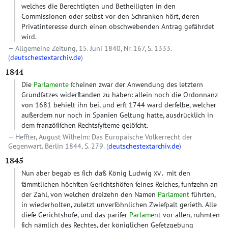
welches die Berechtigten und Betheiligten in den
Commissionen oder selbst vor den Schranken hört, deren
Privatinteresse durch einen obschwebenden Antrag gefährdet
wird.
Allgemeine Zeitung, 15. Juni 1840, Nr. 167, S. 1333.
(
deutschestextarchiv.de
)
1844
Die
Parlamente
ſcheinen zwar der Anwendung des letztern
Grundſatzes widerſtanden zu haben: allein noch die Ordonnanz
von 1681 behielt ihn bei, und erſt 1744 ward derſelbe, welcher
außerdem nur noch in Spanien Geltung hatte, ausdrücklich in
dem franzöſiſchen Rechtsſyſteme gelöſcht.
Heffter, August Wilhelm: Das Europäische Völkerrecht der
Gegenwart. Berlin 1844, S. 279. (
deutschestextarchiv.de
)
1845
Nun aber begab es ſich daß König Ludwig
mit den
XV.
ſämmtlichen höchſten Gerichtshöfen ſeines Reiches, funfzehn an
der Zahl, von welchen dreizehn den Namen
Parlament
führten,
in wiederholten, zuletzt unverſöhnlichen Zwieſpalt gerieth. Alle
dieſe Gerichtshöfe, und das pariſer
Parlament
vor allen, rühmten
ſich nämlich des Rechtes, der königlichen Geſetzgebung