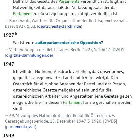
Daß z. B. das Gesetz des
Parlaments
verbindlich ist, folgt mit
Notwendigkeit daraus, daß der Verfassungssatz, der das
Parlament
zur Gesetzgebung ermächtigt, verbindlich ist.
Burckhardt, Walther: Die Organisation der Rechtsgemeinschaft.
Basel 1927, S. XI. (
deutschestextarchiv.de
)
b
1927
Wo ist eure
außerparlamentarische Opposition
?
Verhandlungen des Reichstages. Berlin 1927, S. 10647.
[DWDS]
(
digitale-sammlungen.de
)
1947
Ich will der Hoffnung Ausdruck verleihen, daß unser armes,
gequältes, ausgepowertes Land endlich frei wird, daß in
Österreich für alle, ohne Ansehen der Partei und der Person,
österreichische Gesetze maßgebend sein und für die
österreichischen Arbeiter und Angestellten jene Gesetze gelten
mögen, die hier in diesem
Parlament
für sie geschaffen worden
sind!
69. Sitzung des Nationalrates der Republik Österreich. V.
Gesetzgebungsperiode, 15. Dezember 1947. S. 1920.
[DWDS]
(
parlament.gv.at
)
1949