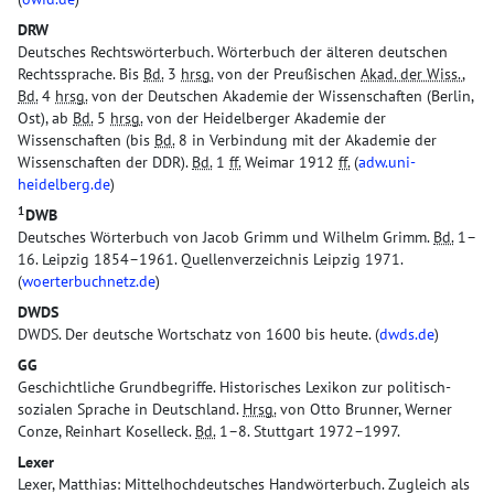
DRW
Deutsches Rechtswörterbuch. Wörterbuch der älteren deutschen
Rechtssprache. Bis
Bd.
3
hrsg.
von der Preußischen
Akad. der Wiss.
,
Bd.
4
hrsg.
von der Deutschen Akademie der Wissenschaften (Berlin,
Ost), ab
Bd.
5
hrsg.
von der Heidelberger Akademie der
Wissenschaften (bis
Bd.
8 in Verbindung mit der Akademie der
Wissenschaften der DDR).
Bd.
1
ff.
Weimar 1912
ff.
(
adw.uni-
heidelberg.de
)
1
DWB
Deutsches Wörterbuch von Jacob Grimm und Wilhelm Grimm.
Bd.
1–
16. Leipzig 1854–1961. Quellenverzeichnis Leipzig 1971.
(
woerterbuchnetz.de
)
DWDS
DWDS. Der deutsche Wortschatz von 1600 bis heute. (
dwds.de
)
GG
Geschichtliche Grundbegriffe. Historisches Lexikon zur politisch-
sozialen Sprache in Deutschland.
Hrsg.
von Otto Brunner, Werner
Conze, Reinhart Koselleck.
Bd.
1–8. Stuttgart 1972–1997.
Lexer
Lexer, Matthias: Mittelhochdeutsches Handwörterbuch. Zugleich als