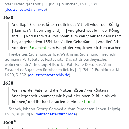
oder Picaro genannt […]. [Bd. 1]. München, 1615, S. 80.
(
deutschestextarchiv.de
)
1650
Vnd Bapſt Clemens faͤllet endlich das Vrtheil wider den Koͤnig
[Heinrich VIII. von England]
[…]
vnd gleichwol fuhr der Koͤnig
fort
[…]
vnd nahm die von Bolen zum Weib/ verſagt dem Bapſt
bey angehendem 1534. Jahr/ allen Gehorſam
[…]
vnd ließ ſich
von dem
Parlament
zum Haupt der Englichen Kirchen machen.
Freyberger, Sigismundus [i. e. Wartmann, Sigismund Friedrich]:
Germania Pertubata et Restaurata: Das ist Unpartheyische/
wolmeynende/ Theologo-Historica Politische Discursus, Vom
Zustand deß gantzen Römischen Reichs […]. [Bd. 1]. Frankfurt a. M.
1650, S. 352. (
deutschestextarchiv.de
)
1658
Wenn es der Vater und die Mutter hoͤrten/ wir koͤnten in
Vngelegenheit kommen/ wir ſeynd hierinnen ſo ſtille als wir
koͤnnen/ und ihr habt drauſſen ſo ein
parlament
.
Schoch, Johann Georg: Comoedia Vom Studenten-Leben. Leipzig
1658, Bl. [K vi] v. (
deutschestextarchiv.de
)
a
1668