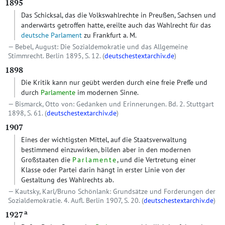
1895
Das Schicksal, das die Volkswahlrechte in Preußen, Sachsen und
anderwärts getroffen hatte, ereilte auch das Wahlrecht für das
deutsche Parlament
zu Frankfurt a. M.
Bebel, August: Die Sozialdemokratie und das Allgemeine
Stimmrecht. Berlin 1895, S. 12. (
deutschestextarchiv.de
)
1898
Die Kritik kann nur geübt werden durch eine freie Preſſe und
durch
Parlamente
im modernen Sinne.
Bismarck, Otto von: Gedanken und Erinnerungen. Bd. 2. Stuttgart
1898, S. 61. (
deutschestextarchiv.de
)
1907
Eines der wichtigsten Mittel, auf die Staatsverwaltung
bestimmend einzuwirken, bilden aber in den modernen
Großstaaten die
Parlamente
, und die Vertretung einer
Klasse oder Partei darin hängt in erster Linie von der
Gestaltung des Wahlrechts ab.
Kautsky, Karl/Bruno Schönlank: Grundsätze und Forderungen der
Sozialdemokratie. 4. Aufl. Berlin 1907, S. 20. (
deutschestextarchiv.de
)
a
1927