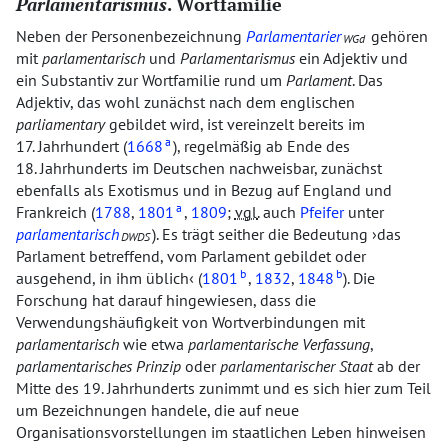
Parlamentarismus
. Wortfamilie
Neben der Personenbezeichnung
Parlamentarier
gehören
WGd
mit
parlamentarisch
und
Parlamentarismus
ein Adjektiv und
ein Substantiv zur Wortfamilie rund um
Parlament
. Das
Adjektiv, das wohl zunächst nach dem englischen
parliamentary
gebildet wird, ist vereinzelt bereits im
a
17. Jahrhundert (
1668
), regelmäßig ab Ende des
18. Jahrhunderts im Deutschen nachweisbar, zunächst
ebenfalls als Exotismus und in Bezug auf England und
a
Frankreich (
1788
,
1801
,
1809
;
vgl.
auch
Pfeifer
unter
parlamentarisch
). Es trägt seither die Bedeutung
das
DWDS
Parlament betreffend, vom Parlament gebildet oder
b
b
ausgehend, in ihm üblich
(
1801
,
1832
,
1848
). Die
Forschung hat darauf hingewiesen, dass die
Verwendungshäufigkeit von Wortverbindungen mit
parlamentarisch
wie etwa
parlamentarische Verfassung
,
parlamentarisches Prinzip
oder
parlamentarischer Staat
ab der
Mitte des 19. Jahrhunderts zunimmt und es sich hier zum Teil
um Bezeichnungen handele, die auf neue
Organisationsvorstellungen im staatlichen Leben hinweisen