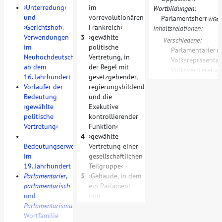
•
Unterredung
im
Wortbildungen:
und
vorrevolutionären
Parlamentsherr
WGd
Gerichtshof
.
Frankreich
Inhaltsrelationen:
Verwendungen
3
gewählte
Verschiedene:
im
politische
Parlamentarier
W
Neuhochdeutschen
Vertretung, in
Volksrepräsenta
ab dem
der Regel mit
Volksvertreter
WG
16. Jahrhundert
gesetzgebender,
•
Vorläufer der
regierungsbildender
Bedeutung
und die
gewählte
Exekutive
politische
kontrollierender
Vertretung
Funktion
•
4
gewählte
Bedeutungserweiterung
Vertretung einer
im
gesellschaftlichen
19. Jahrhundert
Teilgruppe
•
Parlamentarier
,
5
Gebäude, in dem
parlamentarisch
ein Parlament
und
tagt
Parlamentarismus
.
Wortfamilie