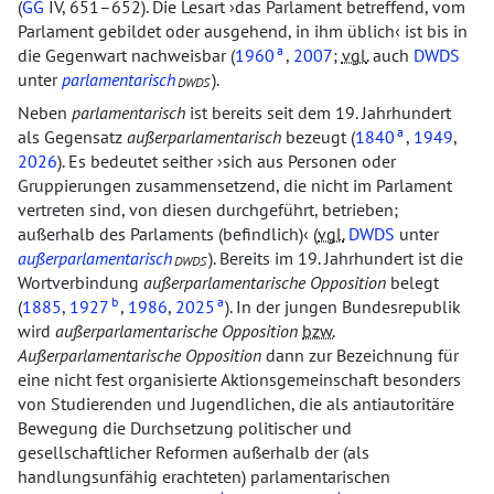
(
GG
IV, 651–652). Die Lesart
das Parlament betreffend, vom
Parlament gebildet oder ausgehend, in ihm üblich
ist bis in
a
die Gegenwart nachweisbar (
1960
,
2007
;
vgl.
auch
DWDS
unter
parlamentarisch
).
DWDS
Neben
parlamentarisch
ist bereits seit dem 19. Jahrhundert
a
als Gegensatz
außerparlamentarisch
bezeugt (
1840
,
1949
,
2026
). Es bedeutet seither
sich aus Personen oder
Gruppierungen zusammensetzend, die nicht im Parlament
vertreten sind, von diesen durchgeführt, betrieben;
außerhalb des Parlaments (befindlich)
(
vgl.
DWDS
unter
außerparlamentarisch
). Bereits im 19. Jahrhundert ist die
DWDS
Wortverbindung
außerparlamentarische Opposition
belegt
b
a
(
1885
,
1927
,
1986
,
2025
). In der jungen Bundesrepublik
wird
außerparlamentarische Opposition
bzw.
Außerparlamentarische Opposition
dann zur Bezeichnung für
eine nicht fest organisierte Aktionsgemeinschaft besonders
von Studierenden und Jugendlichen, die als antiautoritäre
Bewegung die Durchsetzung politischer und
gesellschaftlicher Reformen außerhalb der (als
handlungsunfähig erachteten) parlamentarischen