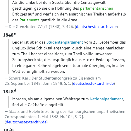
Als die Linke bei dem Gesetz über die Centralgewalt
geschlagen, gab sie die Hoffnung des
parlamentarischen
Erfolges auf und warf sich dem anarchischen Treiben außerhalb
des
Parlaments
gänzlich in die Arme.
Die Grenzboten 7/4/2 (1848), S. 426. (
deutschestextarchiv.de
)
c
1848
Leider ist über das
Studentenparlament
vom 25. September das
unglückliche Schicksal ergangen, durch eine Menge hämischer,
zum Theil höchst einseitiger, zum Theil völlig unwahrer
Zeitungsberichte, die, ursprünglich aus
einer
Feder geflossen,
in eine ganze Reihe vielgelesener Journale übergingen, in aller
Welt verunglimpft zu werden.
Schurz, Karl: Der Studentencongreß zu Eisenach am
25. September 1848. Bonn 1848, S. 1. (
deutschestextarchiv.de
)
d
1848
Morgen, als am allgemeinen Wahltage zum
Nationalparlament
,
ſind alle Geſchäfte eingeſtellt.
Staats und Gelehrte Zeitung des Hamburgischen unpartheiischen
Correspondenten, 1. Mai 1848, Nr. 104, S. [2].
(
deutschestextarchiv.de
)
1850