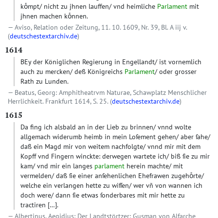
koͤmpt/ nicht zu jhnen lauffen/ vnd heimliche
Parlament
mit
jhnen machen koͤnnen.
Aviso, Relation oder Zeitung, 11. 10. 1609, Nr. 39, Bl. A iij v.
(
deutschestextarchiv.de
)
1614
BEy der Königlichen Regierung in Engellandt/ ist vornemlich
auch zu mercken/ deß Königreichs
Parlament
/ oder grosser
Rath zu Lunden.
Beatus, Georg: Amphitheatrvm Naturae, Schawplatz Menschlicher
Herrlichkeit. Frankfurt 1614, S. 25. (
deutschestextarchiv.de
)
1615
Da fing ich alsbald an in der Lieb zu brinnen/ vnnd wolte
allgemach widerumb heimb in mein Loſement gehen/ aber ſahe/
daß ein Magd mir von weitem nachfolgte/ vnnd mir mit dem
Kopff vnd Fingern winckte: derwegen wartete ich/ biß ſie zu mir
kam/ vnd mir ein langes
parlament
herein machte/ mit
vermelden/ daß ſie einer anſehenlichen Ehefrawen zugehoͤrte/
welche ein verlangen hette zu wiſſen/ wer vñ von wannen ich
doch were/ dann ſie etwas ſonderbares mit mir hette zu
tractiren
[…]
.
Albertinus, Aegidius: Der Landtstörtzer: Gusman von Alfarche