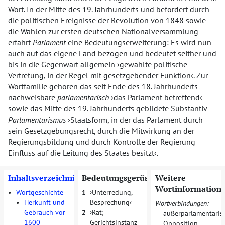
Wort. In der Mitte des 19. Jahrhunderts und befördert durch
die politischen Ereignisse der Revolution von 1848 sowie
die Wahlen zur ersten deutschen Nationalversammlung
erfährt
Parlament
eine Bedeutungserweiterung: Es wird nun
auch auf das eigene Land bezogen und bedeutet seither und
bis in die Gegenwart allgemein
gewählte politische
Vertretung, in der Regel mit gesetzgebender Funktion
. Zur
Wortfamilie gehören das seit Ende des 18. Jahrhunderts
nachweisbare
parlamentarisch
das Parlament betreffend
sowie das Mitte des 19. Jahrhunderts gebildete Substantiv
Parlamentarismus
Staatsform, in der das Parlament durch
sein Gesetzgebungsrecht, durch die Mitwirkung an der
Regierungsbildung und durch Kontrolle der Regierung
Einfluss auf die Leitung des Staates besitzt
.
Inhaltsverzeichnis
Bedeutungsgerüst
Weitere
Wortinformation
•
Wortgeschichte
1
Unterredung,
•
Herkunft und
Besprechung
Wortverbindungen:
Gebrauch vor
2
Rat;
außerparlamentaris
1600
Gerichtsinstanz
Opposition