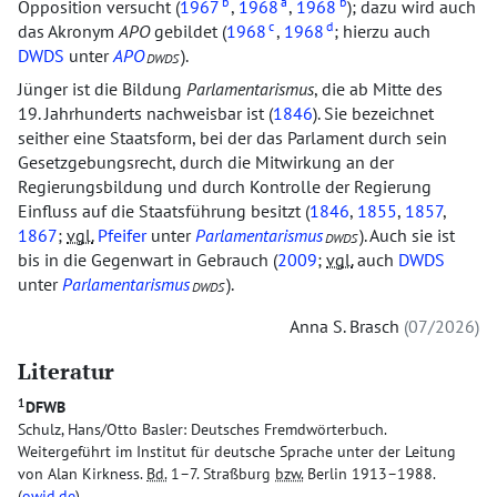
b
a
b
Opposition versucht (
1967
,
1968
,
1968
); dazu wird auch
c
d
das Akronym
APO
gebildet (
1968
,
1968
; hierzu auch
DWDS
unter
APO
).
DWDS
Jünger ist die Bildung
Parlamentarismus
, die ab Mitte des
19. Jahrhunderts nachweisbar ist (
1846
). Sie bezeichnet
seither eine Staatsform, bei der das Parlament durch sein
Gesetzgebungsrecht, durch die Mitwirkung an der
Regierungsbildung und durch Kontrolle der Regierung
Einfluss auf die Staatsführung besitzt (
1846
,
1855
,
1857
,
1867
;
vgl.
Pfeifer
unter
Parlamentarismus
). Auch sie ist
DWDS
bis in die Gegenwart in Gebrauch (
2009
;
vgl.
auch
DWDS
unter
Parlamentarismus
).
DWDS
Anna S. Brasch
07/2026
Literatur
1
DFWB
Schulz, Hans/Otto Basler: Deutsches Fremdwörterbuch.
Weitergeführt im Institut für deutsche Sprache unter der Leitung
von Alan Kirkness.
Bd.
1–7. Straßburg
bzw.
Berlin 1913–1988.
(
owid.de
)