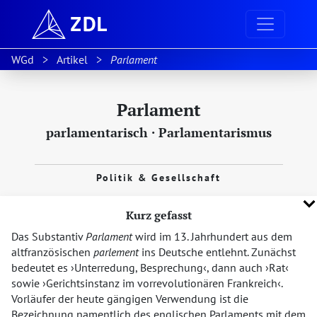
WGd
Artikel
Parlament
Parlament
parlamentarisch
·
Parlamentarismus
Politik & Gesellschaft
Kurz gefasst
Das Substantiv
Parlament
wird im 13. Jahrhundert aus dem
altfranzösischen
parlement
ins Deutsche entlehnt. Zunächst
bedeutet es
Unterredung, Besprechung
, dann auch
Rat
sowie
Gerichtsinstanz im vorrevolutionären Frankreich
.
Vorläufer der heute gängigen Verwendung ist die
Bezeichnung namentlich des englischen Parlaments mit dem