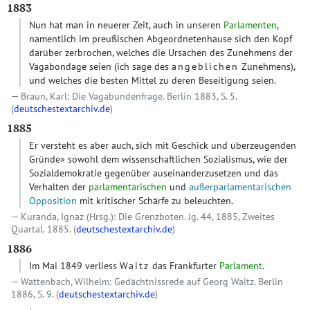
1883
Nun hat man in neuerer Zeit, auch in unseren
Parlamenten
,
namentlich im preußischen Abgeordnetenhause sich den Kopf
darüber zerbrochen, welches die Ursachen des Zunehmens der
Vagabondage seien (ich sage des
angeblichen
Zunehmens),
und welches die besten Mittel zu deren Beseitigung seien.
Braun, Karl: Die Vagabundenfrage. Berlin 1883, S. 5.
(
deutschestextarchiv.de
)
1885
Er versteht es aber auch, sich mit Geschick und überzeugenden
Gründe» sowohl dem wissenschaftlichen Sozialismus, wie der
Sozialdemokratie gegenüber auseinanderzusetzen und das
Verhalten der
parlamentarischen
und
außerparlamentarischen
Opposition
mit kritischer Schärfe zu beleuchten.
Kuranda, Ignaz (Hrsg.): Die Grenzboten. Jg. 44, 1885, Zweites
Quartal. 1885. (
deutschestextarchiv.de
)
1886
Im Mai 1849 verliess
Waitz
das Frankfurter
Parlament
.
Wattenbach, Wilhelm: Gedächtnissrede auf Georg Waitz. Berlin
1886, S. 9. (
deutschestextarchiv.de
)