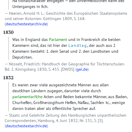
Na tionalcharakter entgegen — den unvermeidlichen Keim des
Unterganges in ſich.
Heeren, Arnold H. L.: Geschichte des Europäischen Staatensystems
und seiner Kolonien. Göttingen 1809, S. 168.
(
deutschestextarchiv.de
)
1830
Was in England das
Parlament
und in Frankreich die beiden
Kammern sind, das ist hier der
Landtag
, der auch aus 2
Kammern besteht: 1. dem Senat und 2. den Landboten und
Deputirten.
Nösselt, Friedrich: Handbuch der Geographie für Töchterschulen.
Bd. 2. Königsberg 1830, S. 455.
[DWDS]
(
gei.de
)
1832
Es waren zwar viele ausgezeichnete Männer aus allen
deutſchen Ländern zugegen, darunter viele durch
parlamentariſche
Acten und Reden bekannte Männer, aus Baden,
Churheſſen, Großherzogthum Heſſen, Naſſau, Sachſen ꝛc., wenige
davon traten aber als öffentliche Sprecher auf.
Staats und Gelehrte Zeitung des Hamburgischen unpartheiischen
Correspondenten, Hamburg, 4. Juni 1832, Nr. 131, S. [3].
(
deutschestextarchiv.de
)