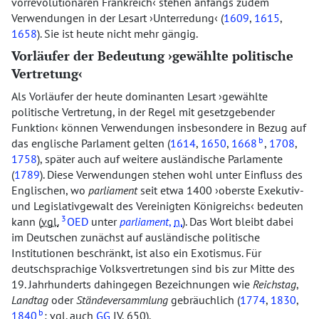
vorrevolutionären Frankreich
stehen anfangs zudem
Verwendungen in der Lesart
Unterredung
(
1609
,
1615
,
1658
). Sie ist heute nicht mehr gängig.
Vorläufer der Bedeutung
gewählte politische
Vertretung
Als Vorläufer der heute dominanten Lesart
gewählte
politische Vertretung, in der Regel mit gesetzgebender
Funktion
können Verwendungen insbesondere in Bezug auf
b
das englische Parlament gelten (
1614
,
1650
,
1668
,
1708
,
1758
), später auch auf weitere ausländische Parlamente
(
1789
). Diese Verwendungen stehen wohl unter Einfluss des
Englischen, wo
parliament
seit etwa 1400
oberste Exekutiv-
und Legislativgewalt des Vereinigten Königreichs
bedeuten
3
kann (
vgl.
OED
unter
parliament
,
n.
). Das Wort bleibt dabei
im Deutschen zunächst auf ausländische politische
Institutionen beschränkt, ist also ein Exotismus. Für
deutschsprachige Volksvertretungen sind bis zur Mitte des
19. Jahrhunderts dahingegen Bezeichnungen wie
Reichstag
,
Landtag
oder
Ständeversammlung
gebräuchlich (
1774
,
1830
,
b
1840
;
vgl.
auch
GG
IV, 650).