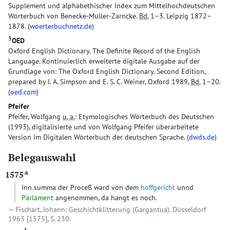
Supplement und alphabethischer Index zum Mittelhochdeutschen
Wörterbuch von Benecke-Müller-Zarncke.
Bd.
1–3. Leipzig 1872–
1878. (
woerterbuchnetz.de
)
3
OED
Oxford English Dictionary. The Definite Record of the English
Language. Kontinuierlich erweiterte digitale Ausgabe auf der
Grundlage von: The Oxford English Dictionary. Second Edition,
prepared by J. A. Simpson and E. S. C. Weiner, Oxford 1989,
Bd.
1–20.
(
oed.com
)
Pfeifer
Pfeifer, Wolfgang
u. a.
: Etymologisches Wörterbuch des Deutschen
(1993), digitalisierte und von Wolfgang Pfeifer überarbeitete
Version im Digitalen Wörterbuch der deutschen Sprache. (
dwds.de
)
Belegauswahl
a
1575
Inn summa der Proceß ward von dem
hoffgericht
unnd
Parlament
angenommen, da hangt es noch.
Fischart, Johann: Geschichtklitterung (Gargantua). Düsseldorf
1963 [1575], S. 230.