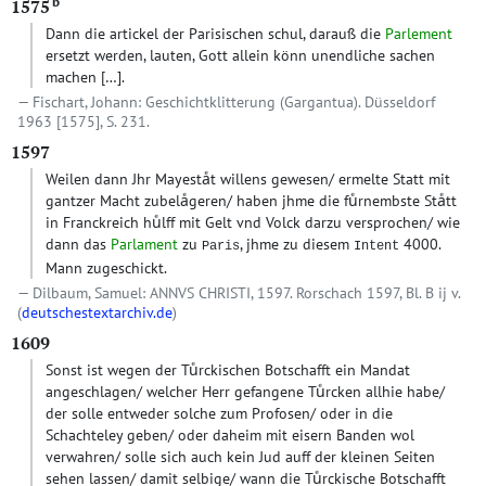
b
1575
Dann die artickel der Parisischen schul, darauß die
Parlement
ersetzt werden, lauten, Gott allein könn unendliche sachen
machen
[…]
.
Fischart, Johann: Geschichtklitterung (Gargantua). Düsseldorf
1963 [1575], S. 231.
1597
Weilen dann Jhr Mayestaͤt willens gewesen/ ermelte Statt mit
gantzer Macht zubelaͤgeren/ haben jhme die fuͤrnembste Staͤtt
in Franckreich huͤlff mit Gelt vnd Volck darzu versprochen/ wie
dann das
Parlament
zu
, jhme zu diesem
4000.
Paris
Intent
Mann zugeschickt.
Dilbaum, Samuel: ANNVS CHRISTI, 1597. Rorschach 1597, Bl. B ij v.
(
deutschestextarchiv.de
)
1609
Sonst ist wegen der Tuͤrckischen Botschafft ein Mandat
angeschlagen/ welcher Herr gefangene Tuͤrcken allhie habe/
der solle entweder solche zum Profosen/ oder in die
Schachteley geben/ oder daheim mit eisern Banden wol
verwahren/ solle sich auch kein Jud auff der kleinen Seiten
sehen lassen/ damit selbige/ wann die Tuͤrckische Botschafft