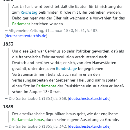
Aus
Erfurt
wird berichtet daß die Bauten für Einrichtung der
zum
Reichstag
beſtimmten Kirche mit Eifer betrieben werden.
Deſto geringer war der Eifer mit welchem die Vorwahlen für das
Parlament
betrieben wurden.
Allgemeine Zeitung, 31. Januar 1850, Nr. 31, S. 482.
(
deutschestextarchiv.de
)
1853
Um diese Zeit war Gervinus so sehr Politiker geworden, daß als
die französische Februarrevolution erschütternd nach
Deutschland herüber wirkte, er sich, von den Hansestädten
gewählt, unter den, dem
Bundestage
beigegebenen
Vertrauensmännern befand; auch nahm er an den
Verfassungsarbeiten der Siebzehner Theil und nahm später
einen Sitz im
Parlamente
der Paulskirche ein, aus dem er indeß
schon im August 1848 trat.
Die Gartenlaube 1 (1853), S. 268. (
deutschestextarchiv.de
)
1855
Der amerikanische Republikanismus geht, wie der englische
Parlamentarismus
, durch seine eigene Ausartung zu Grunde.
Die Gartenlaube 3 (1855), S. 342. (
deutschestextarchiv.de
)