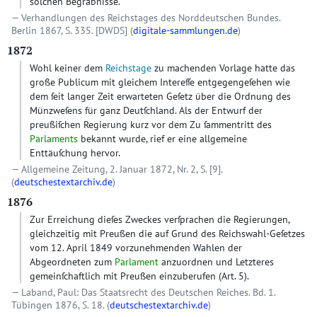
solchen Begräbnisse.
Verhandlungen des Reichstages des Norddeutschen Bundes.
Berlin 1867, S. 335.
[DWDS]
(
digitale-sammlungen.de
)
1872
Wohl keiner dem
Reichstage
zu machenden Vorlage hatte das
große Publicum mit gleichem Intereſſe entgegengeſehen wie
dem ſeit langer Zeit erwarteten Geſetz über die Ordnung des
Münzweſens für ganz Deutſchland. Als der Entwurf der
preußiſchen Regierung kurz vor dem Zu ſammentritt des
Parlaments
bekannt wurde, rief er eine allgemeine
Enttäuſchung hervor.
Allgemeine Zeitung, 2. Januar 1872, Nr. 2, S. [9].
(
deutschestextarchiv.de
)
1876
Zur Erreichung dieſes Zweckes verſprachen die Regierungen,
gleichzeitig mit Preußen die auf Grund des Reichswahl-Geſetzes
vom 12. April 1849 vorzunehmenden Wahlen der
Abgeordneten zum
Parlament
anzuordnen und Letzteres
gemeinſchaftlich mit Preußen einzuberufen (Art. 5).
Laband, Paul: Das Staatsrecht des Deutschen Reiches. Bd. 1.
Tübingen 1876, S. 18. (
deutschestextarchiv.de
)