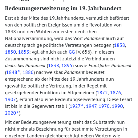
Bedeutungserweiterung im 19. Jahrhundert
Erst ab der Mitte des 19. Jahrhunderts, vermutlich befördert
von den politischen Ereignissen um die Revolution von
1848 und den Wahlen zur ersten deutschen
Nationalversammlung, wird das Wort
Parlament
auch auf
deutschsprachige politische Vertretungen bezogen (
1838
,
1850
,
1853
;
vgl.
ähnlich auch
GG
IV, 656). In diesem
Zusammenhang sind nicht zuletzt die Verbindungen
deutsches Parlament
(
1838
,
1895
) sowie
Frankfurter Parlament
a
(
1848
,
1886
) nachweisbar.
Parlament
bedeutet
entsprechend ab der Mitte des 19. Jahrhunderts nun
gewählte politische Vertretung, in der Regel mit
gesetzgebender Funktion
im Allgemeinen (
1872
,
1876
,
1907
), erfährt also eine Bedeutungserweiterung. Diese Lesart
a
ist bis in die Gegenwart stabil (
1927
,
1947
,
1970
,
1990
,
a
2020
).
Mit der Bedeutungserweiterung steht das Substantiv nun
nicht mehr als Bezeichnung für bestimmte Vertretungen in
einzelnen Ländern gleichberechtigt neben Wörtern wie