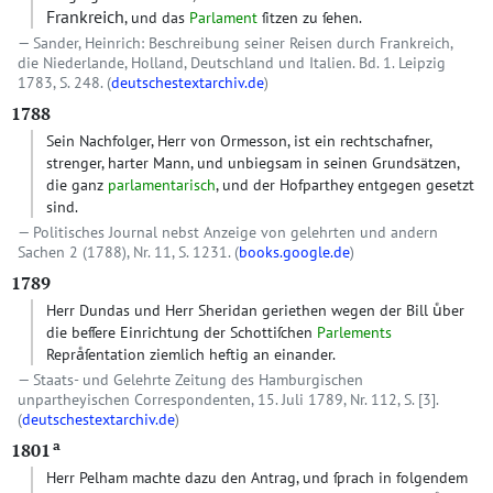
Frankreich
, und das
Parlament
ſitzen zu ſehen.
Sander, Heinrich: Beschreibung seiner Reisen durch Frankreich,
die Niederlande, Holland, Deutschland und Italien. Bd. 1. Leipzig
1783, S. 248. (
deutschestextarchiv.de
)
1788
Sein Nachfolger, Herr von Ormesson, ist ein rechtschafner,
strenger, harter Mann, und unbiegsam in seinen Grundsätzen,
die ganz
parlamentarisch
, und der Hofparthey entgegen gesetzt
sind.
Politisches Journal nebst Anzeige von gelehrten und andern
Sachen 2 (1788), Nr. 11, S. 1231. (
books.google.de
)
1789
Herr Dundas und Herr Sheridan geriethen wegen der Bill uͤber
die beſſere Einrichtung der Schottiſchen
Parlements
Repraͤſentation ziemlich heftig an einander.
Staats- und Gelehrte Zeitung des Hamburgischen
unpartheyischen Correspondenten, 15. Juli 1789, Nr. 112, S. [3].
(
deutschestextarchiv.de
)
a
1801
Herr Pelham machte dazu den Antrag, und ſprach in folgendem