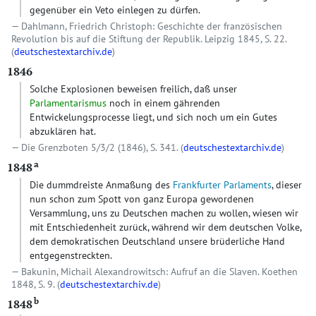
gegenüber ein Veto einlegen zu dürfen.
Dahlmann, Friedrich Christoph: Geschichte der französischen
Revolution bis auf die Stiftung der Republik. Leipzig 1845, S. 22.
(
deutschestextarchiv.de
)
1846
Solche Explosionen beweisen freilich, daß unser
Parlamentarismus
noch in einem gährenden
Entwickelungsprocesse liegt, und sich noch um ein Gutes
abzuklären hat.
Die Grenzboten 5/3/2 (1846), S. 341. (
deutschestextarchiv.de
)
a
1848
Die dummdreiste Anmaßung des
Frankfurter Parlaments
, dieser
nun schon zum Spott von ganz Europa gewordenen
Versammlung, uns zu Deutschen machen zu wollen, wiesen wir
mit Entschiedenheit zurück, während wir dem deutschen Volke,
dem demokratischen Deutschland unsere brüderliche Hand
entgegenstreckten.
Bakunin, Michail Alexandrowitsch: Aufruf an die Slaven. Koethen
1848, S. 9. (
deutschestextarchiv.de
)
b
1848