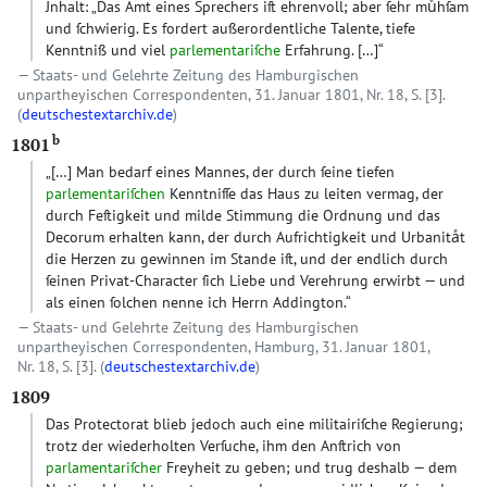
Jnhalt: „Das Amt eines Sprechers iſt ehrenvoll; aber ſehr muͤhſam
und ſchwierig. Es fordert außerordentliche Talente, tiefe
Kenntniß und viel
parlementariſche
Erfahrung.
[…]
“
Staats- und Gelehrte Zeitung des Hamburgischen
unpartheyischen Correspondenten, 31. Januar 1801, Nr. 18, S. [3].
(
deutschestextarchiv.de
)
b
1801
„
[…]
Man bedarf eines Mannes, der durch ſeine tiefen
parlementariſchen
Kenntniſſe das Haus zu leiten vermag, der
durch Feſtigkeit und milde Stimmung die Ordnung und das
Decorum erhalten kann, der durch Aufrichtigkeit und Urbanitaͤt
die Herzen zu gewinnen im Stande iſt, und der endlich durch
ſeinen Privat-Character ſich Liebe und Verehrung erwirbt — und
als einen ſolchen nenne ich Herrn Addington.“
Staats- und Gelehrte Zeitung des Hamburgischen
unpartheyischen Correspondenten, Hamburg, 31. Januar 1801,
Nr. 18, S. [3]. (
deutschestextarchiv.de
)
1809
Das Protectorat blieb jedoch auch eine militairiſche Regierung;
trotz der wiederholten Verſuche, ihm den Anſtrich von
parlamentariſcher
Freyheit zu geben; und trug deshalb — dem