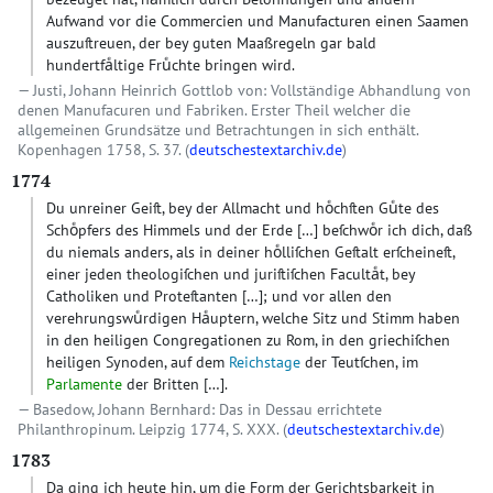
Aufwand vor die Commercien und Manufacturen einen Saamen
auszuſtreuen, der bey guten Maaßregeln gar bald
hundertfaͤltige Fruͤchte bringen wird.
Justi, Johann Heinrich Gottlob von: Vollständige Abhandlung von
denen Manufacuren und Fabriken. Erster Theil welcher die
allgemeinen Grundsätze und Betrachtungen in sich enthält.
Kopenhagen 1758, S. 37. (
deutschestextarchiv.de
)
1774
Du unreiner Geiſt, bey der Allmacht und hoͤchſten Guͤte des
Schoͤpfers des Himmels und der Erde
[…]
beſchwoͤr ich dich, daß
du niemals anders, als in deiner hoͤlliſchen Geſtalt erſcheineſt,
einer jeden theologiſchen und juriſtiſchen Facultaͤt, bey
Catholiken und Proteſtanten
[…]
; und vor allen den
verehrungswuͤrdigen Haͤuptern, welche Sitz und Stimm haben
in den heiligen Congregationen zu Rom, in den griechiſchen
heiligen Synoden, auf dem
Reichstage
der Teutſchen, im
Parlamente
der Britten
[…]
.
Basedow, Johann Bernhard: Das in Dessau errichtete
Philanthropinum. Leipzig 1774, S. XXX. (
deutschestextarchiv.de
)
1783
Da ging ich heute hin, um die Form der Gerichtsbarkeit in