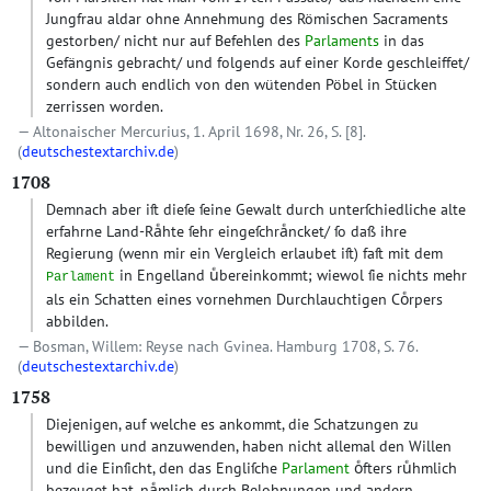
Jungfrau aldar ohne Annehmung des Römischen Sacraments
gestorben/ nicht nur auf Befehlen des
Parlaments
in das
Gefängnis gebracht/ und folgends auf einer Korde geschleiffet/
sondern auch endlich von den wütenden Pöbel in Stücken
zerrissen worden.
Altonaischer Mercurius, 1. April 1698, Nr. 26, S. [8].
(
deutschestextarchiv.de
)
1708
Demnach aber iſt dieſe ſeine Gewalt durch unterſchiedliche alte
erfahrne Land-Raͤhte ſehr eingeſchraͤncket/ ſo daß ihre
Regierung (wenn mir ein Vergleich erlaubet iſt) faſt mit dem
in Engelland uͤbereinkommt; wiewol ſie nichts mehr
Parlament
als ein Schatten eines vornehmen Durchlauchtigen Coͤrpers
abbilden.
Bosman, Willem: Reyse nach Gvinea. Hamburg 1708, S. 76.
(
deutschestextarchiv.de
)
1758
Diejenigen, auf welche es ankommt, die Schatzungen zu
bewilligen und anzuwenden, haben nicht allemal den Willen
und die Einſicht, den das Engliſche
Parlament
oͤfters ruͤhmlich
bezeuget hat, naͤmlich durch Belohnungen und andern