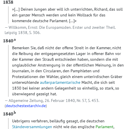
1838
»
[…]
Deinen Jungen aber will ich unterrichten, Richard, das soll
ein ganzer Mensch werden und kein Wollsack für das
kommende deutsche Parlament.
[…]
«
Willkomm, Ernst: Die Europamüden. Erster und zweiter Theil.
Leipzig 1838, S. 306.
a
1840
Bemerken Sie, daß nicht der offene Streit in der Kammer, nicht
die Reibung der entgegengesetzten Lager in offener Bahn vor
der Kammer den Strauß entschieden haben, sondern die mit
unglaublicher Anstrengung in der öffentlichen Meinung, in den
Journalen, in den Circularen, den Pamphleten und
Protestationen der Wähler, gleich einem unterirdischen Gräber
unterwühlende
außerparlamentarische
Macht, die sich seit
1830 bei keiner andern Gelegenheit so einhellig, so stark, so
überwiegend gezeigt hat.
Allgemeine Zeitung, 26. Februar 1840, Nr. 57, S. 453.
(
deutschestextarchiv.de
)
b
1840
Uebrigens verfahren, beiläufig gesagt, die deutschen
Ständeversammlungen
nicht wie das englische
Parlament
,