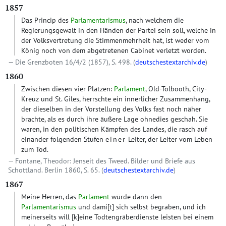
1857
Das Princip des
Parlamentarismus
, nach welchem die
Regierungsgewalt in den Händen der Partei sein soll, welche in
der Volksvertretung die Stimmenmehrheit hat, ist weder vom
König noch von dem abgetretenen Cabinet verletzt worden.
Die Grenzboten 16/4/2 (1857), S. 498. (
deutschestextarchiv.de
)
1860
Zwischen diesen vier Plätzen:
Parlament
, Old-Tolbooth, City-
Kreuz und St. Giles, herrschte ein innerlicher Zusammenhang,
der dieselben in der Vorstellung des Volks fast noch näher
brachte, als es durch ihre äußere Lage ohnedies geschah. Sie
waren, in den politischen Kämpfen des Landes, die rasch auf
einander folgenden Stufen
einer
Leiter, der Leiter vom Leben
zum Tod.
Fontane, Theodor: Jenseit des Tweed. Bilder und Briefe aus
Schottland. Berlin 1860, S. 65. (
deutschestextarchiv.de
)
1867
Meine Herren, das
Parlament
würde dann den
Parlamentarismus
und dami
[t]
sich selbst begraben, und ich
meinerseits will
[k]
eine Todtengräberdienste leisten bei einem