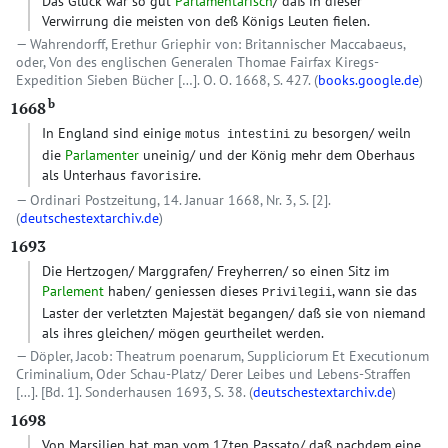
Das Glück war so gut
Parlamentarisch
/ daß in dieser
Verwirrung die meisten von deß Königs Leuten fielen.
Wahrendorff, Erethur Griephir von: Britannischer Maccabaeus,
oder, Von des englischen Generalen Thomae Fairfax Kiregs-
Expedition Sieben Bücher […]. O. O. 1668, S. 427. (
books.google.de
)
b
1668
In England sind einige
zu besorgen/ weiln
motus intestini
die
Parlamenter
uneinig/ und der König mehr dem Oberhaus
als Unterhaus
re.
favorisi
Ordinari Postzeitung, 14. Januar 1668, Nr. 3, S. [2].
(
deutschestextarchiv.de
)
1693
Die Hertzogen/ Marggrafen/ Freyherren/ so einen Sitz im
Parlement
haben/ geniessen dieses
, wann sie das
Privilegii
Laster der verletzten Majestät begangen/ daß sie von niemand
als ihres gleichen/ mögen geurtheilet werden.
Döpler, Jacob: Theatrum poenarum, Suppliciorum Et Executionum
Criminalium, Oder Schau-Platz/ Derer Leibes und Lebens-Straffen
[…]. [Bd. 1]. Sonderhausen 1693, S. 38. (
deutschestextarchiv.de
)
1698
Von Marsilien hat man vom 17ten Passato/ daß nachdem eine