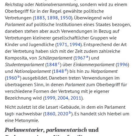
Reichstag
oder
Nationalversammlung
, sondern wird zu einem
Oberbegriff für in der Regel gewählte politische
Vertretungen (
1883
,
1898
,
1950
). Überwiegend wird
Parlament
auf politische Institutionen eines Staates bezogen,
daneben stehen aber auch Verwendungen in Bezug auf
Vertretungen kleinerer gesellschaftlicher Gruppen wie
Kinder und Jugendliche (
1971
,
1994
). Entsprechend der Art
der Vertretung haben sich mit der Zeit zudem zahlreiche
a
Komposita, von
Schülerparlament
(
1967
) und
c
Studentenparlament
(
1848
) über
Einkammerparlament
(
1996
)
d
und
Nationalparlament
(
1848
) bis hin zu
Notparlament
b
(
1960
) ausgebildet. Daneben treten Verwendungen im
übertragenen Sinn, in denen
Parlament
zum Oberbegriff für
verschiedene Formen der Vertretung mit je eigener
Bezeichnung wird (
1999
,
2004
,
2011
).
Nicht zuletzt ist die Lesart
Gebäude, in dem ein Parlament
b
tagt
nachweisbar (
1860
,
2020
). Es handelt sich hierbei um
eine Metonymie.
Parlamentarier
,
parlamentarisch
und