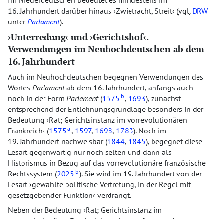
Im Niederdeutschen bedeutet es mindestens im
16. Jahrhundert darüber hinaus
Zwietracht, Streit
(
vgl.
DRW
unter
Parlament
).
Unterredung
und
Gerichtshof
.
Verwendungen im Neuhochdeutschen ab dem
16. Jahrhundert
Auch im Neuhochdeutschen begegnen Verwendungen des
Wortes
Parlament
ab dem 16. Jahrhundert, anfangs auch
b
noch in der Form
Parlement
(
1575
,
1693
), zunächst
entsprechend der Entlehnungsgrundlage besonders in der
Bedeutung
Rat; Gerichtsinstanz im vorrevolutionären
a
Frankreich
(
1575
,
1597
,
1698
,
1783
). Noch im
19. Jahrhundert nachweisbar (
1844
,
1845
), begegnet diese
Lesart gegenwärtig nur noch selten und dann als
Historismus in Bezug auf das vorrevolutionäre französische
b
Rechtssystem (
2025
). Sie wird im 19. Jahrhundert von der
Lesart
gewählte politische Vertretung, in der Regel mit
gesetzgebender Funktion
verdrängt.
Neben der Bedeutung
Rat; Gerichtsinstanz im