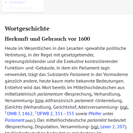
•
Literatur
•
Belegauswahl
Wortgeschichte
Herkunft und Gebrauch vor 1600
Heute im Wesentlichen in den Lesarten
gewählte politische
Vertretung, in der Regel mit gesetzgebender,
regierungsbildender und die Exekutive kontrollierender
Funktion
und
Gebäude, in dem ein Parlament tagt
verwendet, trägt das Substantiv
Parlament
in der Vormoderne
gänzlich andere, heute kaum mehr bekannte Bedeutungen.
Entlehnt wird das Wort bereits im Mittelhochdeutschen aus
mittellateinisch
parlamentum
Besprechung, Verhandlung,
Versammlung
bzw.
altfranzösisch
parlement
Unterredung,
(Gerichts-)Verhandlung, Gerichtshof, Adelsversammlung
(
vgl.
1
1
DWB
7, 1462
,
DFWB
2, 351–355
sowie
Pfeifer
unter
Parlament
). Das mittelhochdeutsche
parlamënt
bedeutet
DWDS
Besprechung, Disputation, Versammlung
(
vgl.
Lexer
2, 207
).