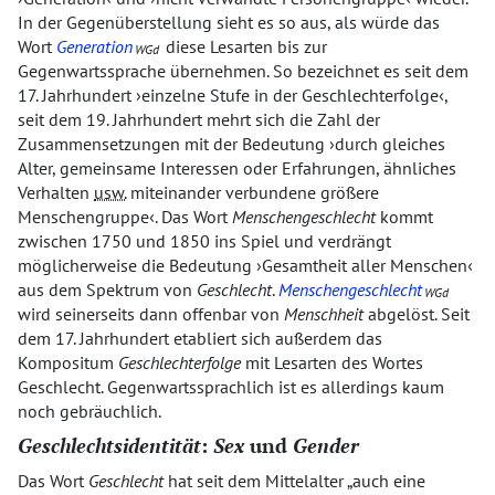
In der Gegenüberstellung sieht es so aus, als würde das
Wort
Generation
diese Lesarten bis zur
WGd
Gegenwartssprache übernehmen. So bezeichnet es seit dem
17. Jahrhundert
einzelne Stufe in der Geschlechterfolge
,
seit dem 19. Jahrhundert mehrt sich die Zahl der
Zusammensetzungen mit der Bedeutung
durch gleiches
Alter, gemeinsame Interessen oder Erfahrungen, ähnliches
Verhalten
usw.
miteinander verbundene größere
Menschengruppe
. Das Wort
Menschengeschlecht
kommt
zwischen 1750 und 1850 ins Spiel und verdrängt
möglicherweise die Bedeutung
Gesamtheit aller Menschen
aus dem Spektrum von
Geschlecht
.
Menschengeschlecht
WGd
wird seinerseits dann offenbar von
Menschheit
abgelöst. Seit
dem 17. Jahrhundert etabliert sich außerdem das
Kompositum
Geschlechterfolge
mit Lesarten des Wortes
Geschlecht. Gegenwartssprachlich ist es allerdings kaum
noch gebräuchlich.
Geschlechtsidentität
:
Sex
und
Gender
Das Wort
Geschlecht
hat seit dem Mittelalter
auch eine