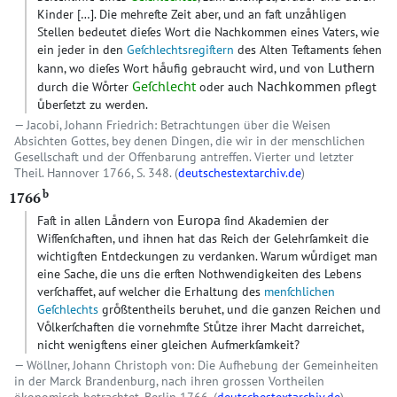
Kinder […]. Die mehreſte Zeit aber, und an faſt unzaͤhligen
Stellen bedeutet dieſes Wort die Nachkommen eines Vaters, wie
ein jeder in den
Geſchlechtsregiſtern
des Alten Teſtaments ſehen
Luthern
kann, wo dieſes Wort haͤufig gebraucht wird, und von
Geſchlecht
Nachkommen
durch die Woͤrter
oder auch
pflegt
uͤberſetzt zu werden.
Jacobi, Johann Friedrich: Betrachtungen über die Weisen
Absichten Gottes, bey denen Dingen, die wir in der menschlichen
Gesellschaft und der Offenbarung antreffen. Vierter und letzter
Theil. Hannover 1766, S. 348. (
deutschestextarchiv.de
)
b
1766
Europa
Faſt in allen Laͤndern von
ſind Akademien der
Wiſſenſchaften, und ihnen hat das Reich der Gelehrſamkeit die
wichtigſten Entdeckungen zu verdanken. Warum wuͤrdiget man
eine Sache, die uns die erſten Nothwendigkeiten des Lebens
verſchaffet, auf welcher die Erhaltung des
menſchlichen
Geſchlechts
groͤßtentheils beruhet, und die ganzen Reichen und
Voͤlkerſchaften die vornehmſte Stuͤtze ihrer Macht darreichet,
nicht wenigſtens einer gleichen Aufmerkſamkeit?
Wöllner, Johann Christoph von: Die Aufhebung der Gemeinheiten
in der Marck Brandenburg, nach ihren grossen Vortheilen