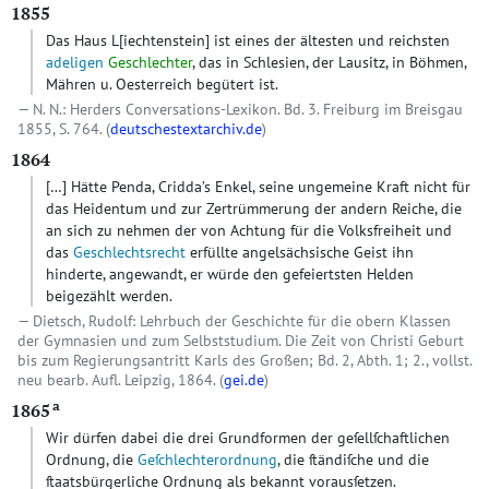
1855
Das Haus L
[iechtenstein]
ist eines der ältesten und reichsten
adeligen
Geschlechter
, das in Schlesien, der Lausitz, in Böhmen,
Mähren u. Oesterreich begütert ist.
N. N.: Herders Conversations-Lexikon. Bd. 3. Freiburg im Breisgau
1855, S. 764. (
deutschestextarchiv.de
)
1864
[…]
Hätte Penda, Cridda’s Enkel, seine ungemeine Kraft nicht für
das Heidentum und zur Zertrümmerung der andern Reiche, die
an sich zu nehmen der von Achtung für die Volksfreiheit und
das
Geschlechtsrecht
erfüllte angelsächsische Geist ihn
hinderte, angewandt, er würde den gefeiertsten Helden
beigezählt werden.
Dietsch, Rudolf: Lehrbuch der Geschichte für die obern Klassen
der Gymnasien und zum Selbststudium. Die Zeit von Christi Geburt
bis zum Regierungsantritt Karls des Großen; Bd. 2, Abth. 1; 2., vollst.
neu bearb. Aufl. Leipzig, 1864. (
gei.de
)
a
1865
Wir dürfen dabei die drei Grundformen der geſellſchaftlichen
Ordnung, die
Geſchlechterordnung
, die ſtändiſche und die
ſtaatsbürgerliche Ordnung als bekannt vorausſetzen.