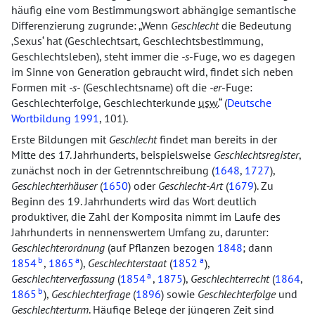
häufig eine vom Bestimmungswort abhängige semantische
Differenzierung zugrunde:
Wenn
Geschlecht
die Bedeutung
Sexus
hat (Geschlechtsart, Geschlechtsbestimmung,
Geschlechtsleben), steht immer die
-s
-Fuge, wo es dagegen
im Sinne von Generation gebraucht wird, findet sich neben
Formen mit
-s-
(Geschlechtsname) oft die
-er
-Fuge:
Geschlechterfolge, Geschlechterkunde
usw.
(
Deutsche
Wortbildung 1991
, 101).
Erste Bildungen mit
Geschlecht
findet man bereits in der
Mitte des 17. Jahrhunderts, beispielsweise
Geschlechtsregister
,
zunächst noch in der Getrenntschreibung (
1648
,
1727
),
Geschlechterhäuser
(
1650
) oder
Geschlecht-Art
(
1679
). Zu
Beginn des 19. Jahrhunderts wird das Wort deutlich
produktiver, die Zahl der Komposita nimmt im Laufe des
Jahrhunderts in nennenswertem Umfang zu, darunter:
Geschlechterordnung
(auf Pflanzen bezogen
1848
; dann
b
a
a
1854
,
1865
),
Geschlechterstaat
(
1852
),
a
Geschlechterverfassung
(
1854
,
1875
),
Geschlechterrecht
(
1864
,
b
1865
),
Geschlechterfrage
(
1896
) sowie
Geschlechterfolge
und
Geschlechterturm
. Häufige Belege der jüngeren Zeit sind