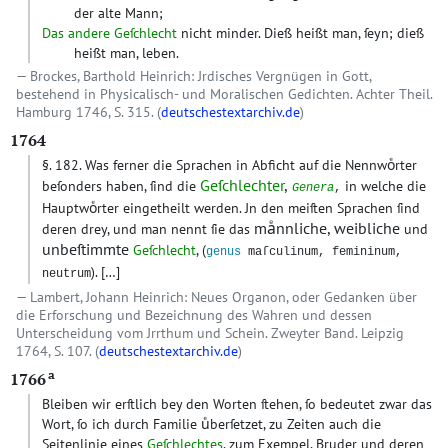
der alte Mann;
Das andere Geſchlecht
nicht minder. Dieß heißt man, ſeyn; dieß
heißt man, leben.
Brockes, Barthold Heinrich: Jrdisches Vergnügen in Gott,
bestehend in Physicalisch- und Moralischen Gedichten. Achter Theil.
Hamburg 1746, S. 315. (
deutschestextarchiv.de
)
1764
§. 182. Was ferner die Sprachen in Abficht auf die Nennwoͤrter
Geſchlechter
,
beſonders haben, ſind die
in welche die
Genera
,
Hauptwoͤrter eingetheilt werden. Jn den meiſten Sprachen ſind
maͤnnliche, weibliche
deren drey, und man nennt ſie das
und
unbeſtimmte
Geſchlecht
, (
genus
maſculinum, femininum,
).
[…]
neutrum
Lambert, Johann Heinrich: Neues Organon, oder Gedanken über
die Erforschung und Bezeichnung des Wahren und dessen
Unterscheidung vom Jrrthum und Schein. Zweyter Band. Leipzig
1764, S. 107. (
deutschestextarchiv.de
)
a
1766
Bleiben wir erſtlich bey den Worten ſtehen, ſo bedeutet zwar das
Wort, ſo ich durch Familie uͤberſetzet, zu Zeiten auch die
Seitenlinie eines
Geſchlechtes
, zum Exempel, Bruder und deren