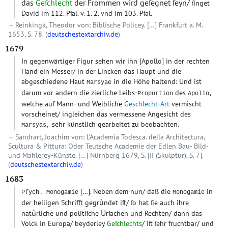
das
Geſchlecht
der Frommen wird geſegnet ſeyn/
ſinget
David im 112. Pſal. v. 1. 2. vnd im 103. Pſal.
Reinkingk, Theodor von: Biblische Policey. […] Frankfurt a. M.
1653, S. 78. (
deutschestextarchiv.de
)
1679
In gegenwärtiger Figur sehen wir ihn
[Apollo]
in der rechten
Hand ein Messer/ in der Lincken das Haupt und die
abgeschiedene Haut
in die Höhe haltend: Und ist
Marsyae
darum vor andern die zierliche Leibs-
des
Proportion
Apollo,
welche auf Mann- und Weibliche
Geschlecht-Art
vermischt
vorscheinet/ ingleichen das vermessene Angesicht des
sehr künstlich gearbeitet zu beobachten.
Marsyas,
Sandrart, Joachim von: L’Academia Todesca. della Architectura,
Scultura & Pittura: Oder Teutsche Academie der Edlen Bau- Bild-
und Mahlerey-Künste. […] Nürnberg 1679, S. [II (Skulptur), S. 7].
(
deutschestextarchiv.de
)
1683
[…]
. Neben dem nun/ daß die
in
Pſych. Monogamie
Monogamie
der heiligen Schrifft gegruͤndet iſt/ ſo hat ſie auch ihre
U
natuͤrliche und politiſche
rſachen und Rechten/ dann das
Volck in Europa/ beyderley
Geſchlechts
/ iſt ſehr fruchtbar/ und