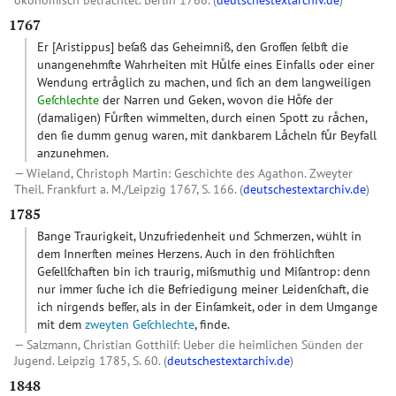
ökonomisch betrachtet. Berlin 1766. (
deutschestextarchiv.de
)
1767
Er
[Aristippus]
beſaß das Geheimniß, den Groſſen ſelbſt die
unangenehmſte Wahrheiten mit Huͤlfe eines Einfalls oder einer
Wendung ertraͤglich zu machen, und ſich an dem langweiligen
Geſchlechte
der Narren und Geken, wovon die Hoͤfe der
(damaligen) Fuͤrſten wimmelten, durch einen Spott zu raͤchen,
den ſie dumm genug waren, mit dankbarem Laͤcheln fuͤr Beyfall
anzunehmen.
Wieland, Christoph Martin: Geschichte des Agathon. Zweyter
Theil. Frankfurt a. M./Leipzig 1767, S. 166. (
deutschestextarchiv.de
)
1785
Bange Traurigkeit, Unzufriedenheit und Schmerzen, wühlt in
dem Innerſten meines Herzens. Auch in den fröhlichſten
Geſellſchaften bin ich traurig, miſsmuthig und Miſantrop: denn
nur immer ſuche ich die Befriedigung meiner Leidenſchaft, die
ich nirgends beſſer, als in der Einſamkeit, oder in dem Umgange
mit dem
zweyten Geſchlechte
, finde.
Salzmann, Christian Gotthilf: Ueber die heimlichen Sünden der
Jugend. Leipzig 1785, S. 60. (
deutschestextarchiv.de
)
1848