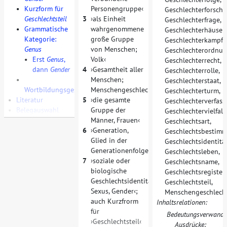
•
Kurzform für
Personengruppe
Geschlechterforsch
Geschlechtsteil
3
als Einheit
Geschlechterfrage
,
•
Grammatische
wahrgenommene
Geschlechterhäuser
,
Kategorie:
große Gruppe
Geschlechterkampf
,
Genus
von Menschen;
Geschlechterordnu
•
Erst
Genus
,
Volk
Geschlechterrecht
,
dann
Gender
4
Gesamtheit aller
Geschlechterrolle
,
•
Menschen;
Geschlechterstaat
,
Wortbildungsgeschichte
Menschengeschlecht
Geschlechterturm
,
•
Literatur
5
die gesamte
Geschlechterverfas
•
Belegauswahl
Gruppe der
Geschlechtervielfalt
,
Männer, Frauen
Geschlechtsart
,
6
Generation,
Geschlechtsbestim
Glied in der
Geschlechtsidentitä
Generationenfolge
Geschlechtsleben
,
7
soziale oder
Geschlechtsname
,
biologische
Geschlechtsregister
,
Geschlechtsidentität;
Geschlechtsteil
,
Sexus, Gender
;
Menschengeschlech
auch Kurzfrorm
Inhaltsrelationen:
für
Bedeutungsverwandt
Geschlechtsteil
Ausdrücke: