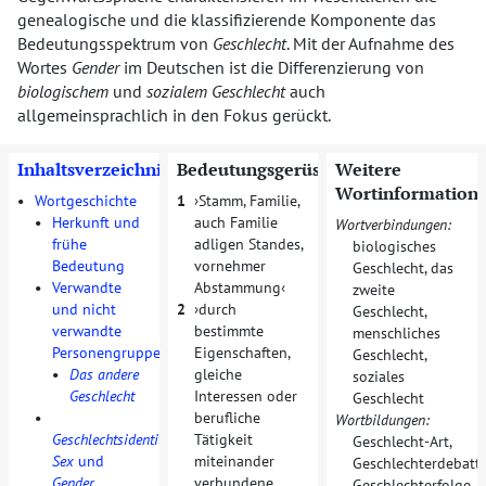
genealogische und die klassifizierende Komponente das
Bedeutungsspektrum von
Geschlecht
. Mit der Aufnahme des
Wortes
Gender
im Deutschen ist die Differenzierung von
biologischem
und
sozialem Geschlecht
auch
allgemeinsprachlich in den Fokus gerückt.
Inhaltsverzeichnis
Bedeutungsgerüst
Weitere
Wortinformation
•
Wortgeschichte
1
Stamm, Familie,
•
Herkunft und
auch Familie
Wortverbindungen:
frühe
adligen Standes,
biologisches
Bedeutung
vornehmer
Geschlecht
,
das
•
Verwandte
Abstammung
zweite
und nicht
2
durch
Geschlecht
,
verwandte
bestimmte
menschliches
Personengruppen
Eigenschaften,
Geschlecht
,
•
Das andere
gleiche
soziales
Geschlecht
Interessen oder
Geschlecht
•
berufliche
Wortbildungen:
Geschlechtsidentität
:
Tätigkeit
Geschlecht-Art
,
Sex
und
miteinander
Geschlechterdebatt
Gender
verbundene
Geschlechterfolge
,