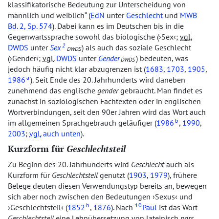
klassifikatorische Bedeutung zur Unterscheidung von
männlich und weiblich
(
EdN
unter
Geschlecht
und
MWB
Bd. 2, Sp. 574
). Dabei kann es im Deutschen bis in die
Gegenwartssprache sowohl das biologische (
Sex
;
vgl.
2
DWDS
unter
Sex
) als auch das soziale Geschlecht
DWDS
(
Gender
;
vgl.
DWDS
unter
Gender
) bedeuten, was
DWDS
jedoch häufig nicht klar abzugrenzen ist (
1683
,
1703
,
1905
,
a
1986
). Seit Ende des 20. Jahrhunderts wird daneben
zunehmend das englische
gender
gebraucht. Man findet es
zunächst in soziologischen Fachtexten oder in englischen
Wortverbindungen, seit den 90er Jahren wird das Wort auch
b
im allgemeinen Sprachgebrauch geläufiger (
1986
,
1990
,
2003
;
vgl.
auch unten
).
Kurzform für
Geschlechtsteil
Zu Beginn des 20. Jahrhunderts wird
Geschlecht
auch als
Kurzform für
Geschlechtsteil
genutzt (
1903
,
1979
), frühere
Belege deuten diesen Verwendungstyp bereits an, bewegen
sich aber noch zwischen den Bedeutungen
Sexus
und
b
10
Geschlechtsteil
(
1852
,
1876
). Nach
Paul
ist das Wort
Geschlechtsteil
eine Lehnübersetzung von lateinisch
pars