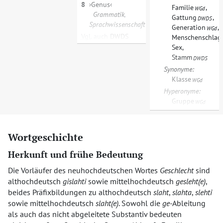
8
Genus
Familie
,
WGd
Grammatik
,
Gattung
,
DWDS
Sprachwissenschaft
Generation
,
WGd
Vgl.
auch
DWDS
Menschenschlag
,
Sex
,
Stamm
DWDS
Synonyme:
Klasse
WGd
Hyperonyme:
Gruppe
WGd
Wortgeschichte
Herkunft und frühe Bedeutung
Die Vorläufer des neuhochdeutschen Wortes
Geschlecht
sind
althochdeutsch
gislahti
sowie mittelhochdeutsch
gesleht(e)
,
beides Präfixbildungen zu althochdeutsch
slaht
,
slahta
,
slehti
sowie mittelhochdeutsch
slaht(e)
. Sowohl die
ge-
Ableitung
als auch das nicht abgeleitete Substantiv bedeuten