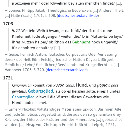
mehr oder ſchwehrer bey allen menſchen findet/ […].
plexionen
Spener, Philipp Jakob: Theologische Bedencken. […] Anderer Theil.
[…] Halle (Saale) 1701, S. 308. (
deutschestextarchiv.de
)
1703
§. 27. Wer ſein Weib ſchwanger nachlaͤſt/ der iſt nicht ohne
Kinder mit Tode abgangen/ weilen die/ ſo in Mutter-Leibe ſeyn/
ihres Nutzen halber/ ob ſchon das
Geſchlecht
noch ungewiß/
fuͤr gebohren gehalten/
[…]
.
Geise, Heinrich Anton: Teutsches Corpus Juris Oder Verfassung
derer/ des Heil. Röm. Reich[s] Teutscher Nation Käyserl. Bürgerl.
Peinlichen/ Lehn/ Geistlichen/ See/ Land- und Kriegs-Rechten. […]
Hannover 1703, S. 320. (
deutschestextarchiv.de
)
1721
Hund,
Cynomorion
kommt von
κυνὸς, canis,
und
μόριον, pars
Geburtsglied
,
genitalis,
als ob es heissen solte, eines Hundes
Geburtsglied
, dieweil die Wurtzel dieses Gewächses wie
Hundehoden siehet.
Lémery, Nicolas: Vollständiges Materialien-Lexicon. Darinnen Alle
und jede Simplicia, vorgestelt sind, die aus den so genannten drey
Reichen, der Thiere, der Kräuter und der Mineralien, […] gebrauchet
werden. […]. Hrsg. von Christoph Friedrich Richter. Leipzig 1721,