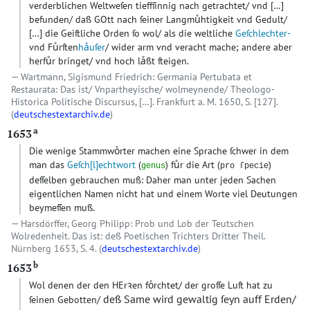
verderblichen Weltweſen tieffſinnig nach getrachtet/ vnd
[…]
befunden/ daß GOtt nach ſeiner Langmuͤhtigkeit vnd Gedult/
[…]
die Geiſtliche Orden ſo wol/ als die weltliche
Geſchlechter-
vnd Fuͤrſten
haͤuſer
/ wider arm vnd veracht mache; andere aber
herfuͤr bringet/ vnd hoch laͤßt ſteigen.
Wartmann, Sigismund Friedrich: Germania Pertubata et
Restaurata: Das ist/ Vnpartheyische/ wolmeynende/ Theologo-
Historica Politische Discursus, […]. Frankfurt a. M. 1650, S. [127].
(
deutschestextarchiv.de
)
a
1653
Die wenige Stammwoͤrter machen eine Sprache ſchwer in dem
man das
Geſch
[l]
echtwort
(
) fuͤr die Art (
)
genus
pro ſpecie
deſſelben gebrauchen muß: Daher man unter jeden Sachen
eigentlichen Namen nicht hat und einem Worte viel Deutungen
beymeſſen muß.
Harsdörffer, Georg Philipp: Prob und Lob der Teutschen
Wolredenheit. Das ist: deß Poetischen Trichters Dritter Theil.
Nürnberg 1653, S. 4. (
deutschestextarchiv.de
)
b
1653
Wol denen der den HErꝛen foͤrchtet/ der groſſe Luſt hat zu
deß Same wird gewaltig ſeyn auff Erden/
ſeinen Gebotten/