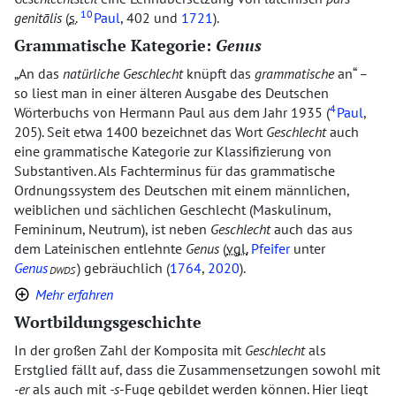
10
genitālis
(
s.
Paul
, 402 und
1721
).
Grammatische Kategorie:
Genus
An das
natürliche Geschlecht
knüpft das
grammatische
an
–
so liest man in einer älteren Ausgabe des Deutschen
4
Wörterbuchs von Hermann Paul aus dem Jahr 1935 (
Paul
,
205). Seit etwa 1400 bezeichnet das Wort
Geschlecht
auch
eine grammatische Kategorie zur Klassifizierung von
Substantiven. Als Fachterminus für das grammatische
Ordnungssystem des Deutschen mit einem männlichen,
weiblichen und sächlichen Geschlecht (Maskulinum,
Femininum, Neutrum), ist neben
Geschlecht
auch das aus
dem Lateinischen entlehnte
Genus
(
vgl.
Pfeifer
unter
Genus
) gebräuchlich (
1764
,
2020
).
DWDS
Mehr erfahren
Wortbildungsgeschichte
In der großen Zahl der Komposita mit
Geschlecht
als
Erstglied fällt auf, dass die Zusammensetzungen sowohl mit
-er
als auch mit
-s
-Fuge gebildet werden können. Hier liegt