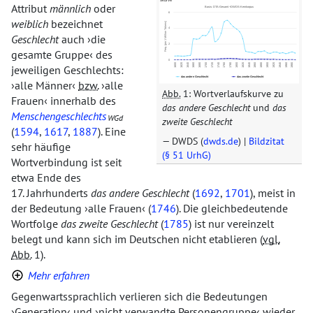
Attribut
männlich
oder
weiblich
bezeichnet
Geschlecht
auch
die
gesamte Gruppe
des
jeweiligen Geschlechts:
alle Männer
bzw.
alle
Abb.
1: Wortverlaufskurve zu
Frauen
innerhalb des
das andere Geschlecht
und
das
Menschengeschlechts
WGd
zweite Geschlecht
(
1594
,
1617
,
1887
). Eine
DWDS (
dwds.de
) |
Bildzitat
sehr häufige
(§ 51 UrhG)
Wortverbindung ist seit
etwa Ende des
17. Jahrhunderts
das andere Geschlecht
(
1692
,
1701
), meist in
der Bedeutung
alle Frauen
(
1746
). Die gleichbedeutende
Wortfolge
das zweite Geschlecht
(
1785
) ist nur vereinzelt
belegt und kann sich im Deutschen nicht etablieren (
vgl.
Abb.
1).
Mehr erfahren
Gegenwartssprachlich verlieren sich die Bedeutungen
Generation
und
nicht verwandte Personengruppe
wieder.