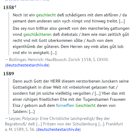
c
1558
Noch ist ein
geschlecht
deß schaͤdigens mit dem abfuͤren / da
yemant dem anderen sein vych nimpt vnd hinweg treibt.
[…]
Das sey nun bißhar also geredt von den mancherley gattungen
vnnd
geschlaͤchteren
deß diebstals / Jtem wie man zeitlich guͦt
recht vnd mit Gott überkommen soͤlle / Auch von dem
eigenthuͦmb der guͤteren. Dem Herren sey vmb alles guͦt lob
vnd ehr in ewigkeit.
[…]
Bullinger, Heinrich: Haußbuoch. Zürich 1558, S. CXVIII.
(
deutschestextarchiv.de
)
1589
Dann auch Gott der HERR diesem verstorbenen Junckern seine
Gottseligkeit in diser Welt nit vnbelohnet gelassen hat /
sondern hat jm solche vielfeltig vergolten /
[…]
Vber das mit
einer rühigen friedlichen Ehe mit der Tugendsamen Frauwen
Elsa / geborn auß dem
fürnem̃en
Geschlecht
deren von
Saldern:
[…]
Leyser, Polycarp: Eine Christliche Leichpredigt/ Bey der
Begräbnuß/ deß […] Fritzen von der Schullenburg […]. Frankfurt
a. M. 1589, S. 36. (
deutschestextarchiv.de
)