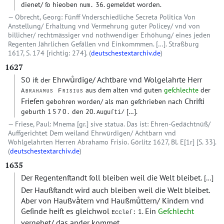
dienet/ ſo hieoben
36. gemeldet worden.
num.
Obrecht, Georg: Fünff Vnderschiedliche Secreta Politica Von
Anstellung/ Erhaltung vnd Vermehrung guter Policey/ vnd von
billicher/ rechtmässiger vnd nothwendiger Erhöhung/ eines jeden
Regenten Jährlichen Gefällen vnd Einkommmen. […]. Straßburg
1617, S. 174 [richtig: 274]. (
deutschestextarchiv.de
)
1627
S
Ehrwuͤrdige/ Achtbare vnd Wolgelahrte Herr
O iſt der
aus dem alten vnd guten
geſchlechte
der
Abrahamus Frisius
Frieſen
Chriſti
gebohren worden/ als man geſchrieben nach
geburth
1570.
den 20.
[…].
Auguſti/
Friese, Paul: Mnema [gr.] sive statua. Das ist: Ehren-Gedächtnüß/
Auffgerichtet Dem weiland Ehrwürdigen/ Achtbarn vnd
Wohlgelahrten Herren Abrahamo Frisio. Görlitz 1627, Bl. E[1r] [S. 33].
(
deutschestextarchiv.de
)
1635
Der Regentenſtandt ſoll bleiben weil die Welt bleibet.
[…]
Der Haußſtandt wird auch bleiben weil die Welt bleibet.
Aber von Haußvaͤtern vnd Haußmuͤttern/ Kindern vnd
Geſinde heiſt es gleichwol
Ein
Geſchlecht
1.
Eccleſ:
vergehet/ das ander kommet.