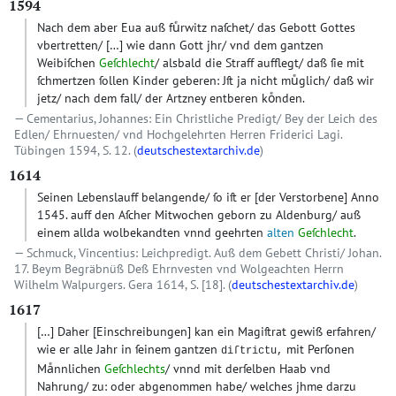
1594
Nach dem aber Eua auß fuͤrwitz naſchet/ das Gebott Gottes
vbertretten/
[…]
wie dann Gott jhr/ vnd dem gantzen
Weibiſchen
Geſchlecht
/ alsbald die Straff aufflegt/ daß ſie mit
ſchmertzen ſollen Kinder geberen: Jſt ja nicht muͤglich/ daß wir
jetz/ nach dem fall/ der Artzney entberen koͤnden.
Cementarius, Johannes: Ein Christliche Predigt/ Bey der Leich des
Edlen/ Ehrnuesten/ vnd Hochgelehrten Herren Friderici Lagi.
Tübingen 1594, S. 12. (
deutschestextarchiv.de
)
1614
Seinen Lebenslauff belangende/ ſo iſt er
[der Verstorbene]
Anno
1545. auff den Aſcher Mitwochen geborn zu Aldenburg/ auß
einem allda wolbekandten vnnd geehrten
alten
Geſchlecht
.
Schmuck, Vincentius: Leichpredigt. Auß dem Gebett Christi/ Johan.
17. Beym Begräbnüß Deß Ehrnvesten vnd Wolgeachten Herrn
Wilhelm Walpurgers. Gera 1614, S. [18]. (
deutschestextarchiv.de
)
1617
[…]
Daher
[Einschreibungen]
kan ein Magiſtrat gewiß erfahren/
wie er alle Jahr in ſeinem gantzen
mit Perſonen
diſtrictu,
Maͤnnlichen
Geſchlechts
/ vnnd mit derſelben Haab vnd
Nahrung/ zu: oder abgenommen habe/ welches jhme darzu