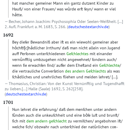
hat mancher gemeiner Mann ein gantz dutzent Kinder zu
Hauß/ von einer Frauen/ was wuͤrde erſt ſeyn/ wann er viel
haͤtte.
Becher, Johann Joachim: Psychosophia Oder Seelen-Weißheit. […]
2. Aufl. Frankfurt a. M. 1683, S. 266. (
deutschestextarchiv.de
)
1692
Bey dieſer Bewandniß aber iſt es ein wiewohl gemeiner aber
hoͤchſtſ
[c]
haͤdlicher Jrrthum/ daß man nicht allein von Jugend
auff Perſonen unterſchiedenen
Geſchlechtes
mit einander
vernuͤnfftig umbzugehen nicht angewehnet/ ſondern auch/
wenn ſie erwachſen ſind/ auſſer dem Eheſtand ein
Geſchlechte
/
die vertrauliche Converſation
des andern Geſchlechts
als was
ſchaͤdliches und unehrliches fliehen und meiden lehret/
[…]
.
Thomasius, Christian: Von der Kunst Vernünfftig und Tugendhafft
zu lieben.[…] Halle (Saale) 1692, S. 262[258].
(
deutschestextarchiv.de
)
1701
Nun lehret die erfahrung/ daß dem menſchen unter andern
ſuͤnden auch die unkeuſchheit und eine boͤſe luſt und brunſt/
ſich mit
dem andern geſchlecht
zu vermiſchen/ angebohren iſt/
welche ſich/ obzwahr nach unterſchied der natuͤrlichen
com-