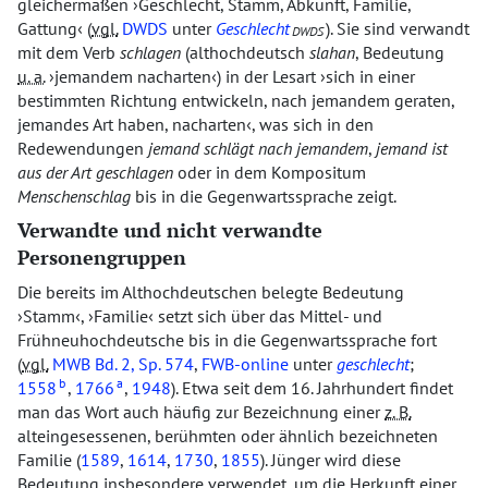
gleichermaßen
Geschlecht, Stamm, Abkunft, Familie,
Gattung
(
vgl.
DWDS
unter
Geschlecht
). Sie sind verwandt
DWDS
mit dem Verb
schlagen
(althochdeutsch
slahan
, Bedeutung
u. a.
jemandem nacharten
) in der Lesart
sich in einer
bestimmten Richtung entwickeln, nach jemandem geraten,
jemandes Art haben, nacharten
, was sich in den
Redewendungen
jemand schlägt nach jemandem
,
jemand ist
aus der Art geschlagen
oder in dem Kompositum
Menschenschlag
bis in die Gegenwartssprache zeigt.
Verwandte und nicht verwandte
Personengruppen
Die bereits im Althochdeutschen belegte Bedeutung
Stamm
,
Familie
setzt sich über das Mittel- und
Frühneuhochdeutsche bis in die Gegenwartssprache fort
(
vgl.
MWB
Bd. 2, Sp. 574
,
FWB-online
unter
geschlecht
;
b
a
1558
,
1766
,
1948
). Etwa seit dem 16. Jahrhundert findet
man das Wort auch häufig zur Bezeichnung einer
z. B.
alteingesessenen, berühmten oder ähnlich bezeichneten
Familie (
1589
,
1614
,
1730
,
1855
). Jünger wird diese
Bedeutung insbesondere verwendet, um die Herkunft einer