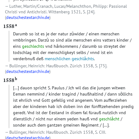
Luther, Martin/Cranach, Lucas/Melanchthon, Philipp: Passional
Christi vnd Antichristi. Wittenberg 1521, S. [24].
(
deutschestextarchiv.de
)
a
1558
Darumb so ist es je der natur zuͦwider / einen menschen
vmbbringen. Darzuͦ so sind alle menschen eins vatters kinder /
eins
geschlechts
vnd haͤrkommens / darumb so streytet der
todschlag mit der menschligkeyt selbs / vnnd ist ein
verderbnuß deß
menschlichen geschlaͤchts
.
Bullinger, Heinrich: Haußbuoch. Zürich 1558, S. [75].
(
deutschestextarchiv.de
)
b
1558
[…] dauon spricht S. Paulus / Jch wil das die jungen witwen
Eeman nemmind / kinder tragind / haußhaltind / dann soͤllichs
ist ehrlich vnd Gott gefellig vnd angenem. Vom aufferziehen
aber der kinderen hab ich doben inn der fünfftzehenden predig
geredt. Vnd ist der Eestand in disem fal fürauß nutzlich vnd
dienstlich / nicht nur einem yeden hauß vnd
geschlaͤcht
/
sonder auch dem gantzen gmeinen Regiment / […].
Bullinger, Heinrich: Haußbuoch. Zürich 1558, S. CIII.
(
deutschestextarchiv.de
)