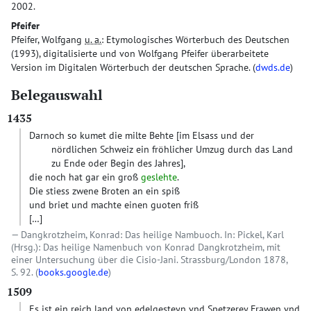
2002.
Pfeifer
Pfeifer, Wolfgang
u. a.
: Etymologisches Wörterbuch des Deutschen
(1993), digitalisierte und von Wolfgang Pfeifer überarbeitete
Version im Digitalen Wörterbuch der deutschen Sprache. (
dwds.de
)
Belegauswahl
1435
Darnoch so kumet die milte Behte
[im Elsass und der
nördlichen Schweiz ein fröhlicher Umzug durch das Land
zu Ende oder Begin des Jahres]
,
die noch hat gar ein groß
geslehte
.
Die stiess zwene Broten an ein spiß
und briet und machte einen guoten friß
[…]
Dangkrotzheim, Konrad: Das heilige Nambuoch. In: Pickel, Karl
(Hrsg.): Das heilige Namenbuch von Konrad Dangkrotzheim, mit
einer Untersuchung über die Cisio-Jani. Strassburg/London 1878,
S. 92. (
books.google.de
)
1509
Es ist ein reich land von edelgesteyn vnd Spetzerey Frawen vnd