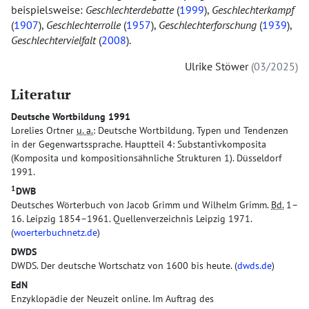
beispielsweise:
Geschlechterdebatte
(
1999
),
Geschlechterkampf
(
1907
),
Geschlechterrolle
(
1957
),
Geschlechterforschung
(
1939
),
Geschlechtervielfalt
(
2008
).
Ulrike Stöwer
03/2025
Literatur
Deutsche Wortbildung 1991
Lorelies Ortner
u. a.
: Deutsche Wortbildung. Typen und Tendenzen
in der Gegenwartssprache. Hauptteil 4: Substantivkomposita
(Komposita und kompositionsähnliche Strukturen 1). Düsseldorf
1991.
1
DWB
Deutsches Wörterbuch von Jacob Grimm und Wilhelm Grimm.
Bd.
1–
16. Leipzig 1854–1961. Quellenverzeichnis Leipzig 1971.
(
woerterbuchnetz.de
)
DWDS
DWDS. Der deutsche Wortschatz von 1600 bis heute. (
dwds.de
)
EdN
Enzyklopädie der Neuzeit online. Im Auftrag des