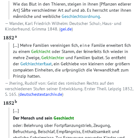
Wie das Blut in den Thieren, steigen in ihnen
[Pflanzen edlerer
Art]
Saͤfte verschiedmer Art auf und ab. Es herrscht unter ihnen
maͤnnliche und weibliche
Geschlechtsordnung
.
Wander, Karl Friedrich Wilhelm: Deutscher Schul-, Haus- und
Kinderfreund. Grimma 1848. (
gei.de
)
a
1852
[…]
Mehre Familien vereinigen ſich,
eine
Familie erweitert ſich
zu einem
Geſchlecht
oder Stamm, der ſeinerſeits ſich wieder in
mehre Zweige,
Geſchlechter
und Familien ſpaltet. So entſteht
der
Geſchlechterſtaat
, ein Geſchiebe von kleinern oder größern
compakten Einheiten, die urſprünglich die Verwandſchaft zum
Prinzip hatten.
Jhering, Rudolf von: Geist des römischen Rechts auf den
verschiedenen Stufen seiner Entwicklung. Erster Theil. Leipzig 1852,
S. 165. (
deutschestextarchiv.de
)
b
1852
[…]
Der Mensch und sein
Geschlecht
oder: Belehrung über Fortpflanzungstrieb, Zeugung,
Befruchtung, Beischlaf, Empfängniss, Enthaltsamkeit und
eheliche Geheimnisse. Zur Erzeugung gesunder Kinder und