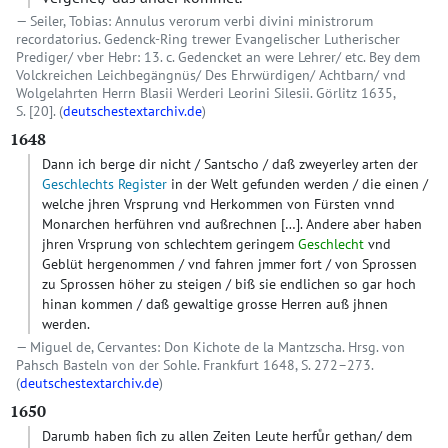
Seiler, Tobias: Annulus verorum verbi divini ministrorum
recordatorius. Gedenck-Ring trewer Evangelischer Lutherischer
Prediger/ vber Hebr: 13. c. Gedencket an were Lehrer/ etc. Bey dem
Volckreichen Leichbegängnüs/ Des Ehrwürdigen/ Achtbarn/ vnd
Wolgelahrten Herrn Blasii Werderi Leorini Silesii. Görlitz 1635,
S. [20]. (
deutschestextarchiv.de
)
1648
Dann ich berge dir nicht / Santscho / daß zweyerley arten der
Geschlechts Register
in der Welt gefunden werden / die einen /
welche jhren Vrsprung vnd Herkommen von Fürsten vnnd
Monarchen herführen vnd außrechnen
[…]
. Andere aber haben
jhren Vrsprung von schlechtem geringem
Geschlecht
vnd
Geblüt hergenommen / vnd fahren jmmer fort / von Sprossen
zu Sprossen höher zu steigen / biß sie endlichen so gar hoch
hinan kommen / daß gewaltige grosse Herren auß jhnen
werden.
Miguel de, Cervantes: Don Kichote de la Mantzscha. Hrsg. von
Pahsch Basteln von der Sohle. Frankfurt 1648, S. 272–273.
(
deutschestextarchiv.de
)
1650
Darumb haben ſich zu allen Zeiten Leute herfuͤr gethan/ dem