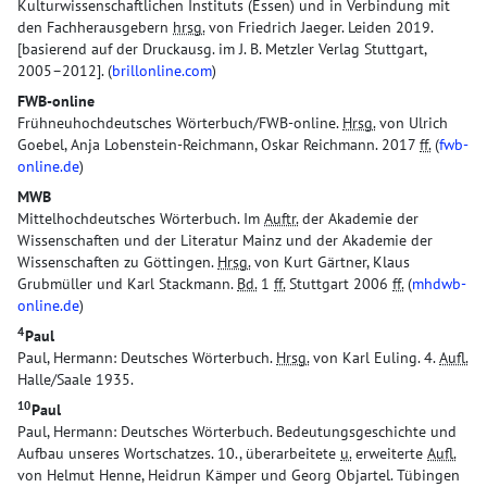
Kulturwissenschaftlichen Instituts (Essen) und in Verbindung mit
den Fachherausgebern
hrsg.
von Friedrich Jaeger. Leiden 2019.
[basierend auf der Druckausg. im J. B. Metzler Verlag Stuttgart,
2005–2012]. (
brillonline.com
)
FWB-online
Frühneuhochdeutsches Wörterbuch/FWB-online.
Hrsg.
von Ulrich
Goebel, Anja Lobenstein-Reichmann, Oskar Reichmann. 2017
ff.
(
fwb-
online.de
)
MWB
Mittelhochdeutsches Wörterbuch. Im
Auftr.
der Akademie der
Wissenschaften und der Literatur Mainz und der Akademie der
Wissenschaften zu Göttingen.
Hrsg.
von Kurt Gärtner, Klaus
Grubmüller und Karl Stackmann.
Bd.
1
ff.
Stuttgart 2006
ff.
(
mhdwb-
online.de
)
4
Paul
Paul, Hermann: Deutsches Wörterbuch.
Hrsg.
von Karl Euling. 4.
Aufl.
Halle/Saale 1935.
10
Paul
Paul, Hermann: Deutsches Wörterbuch. Bedeutungsgeschichte und
Aufbau unseres Wortschatzes. 10., überarbeitete
u.
erweiterte
Aufl.
von Helmut Henne, Heidrun Kämper und Georg Objartel. Tübingen