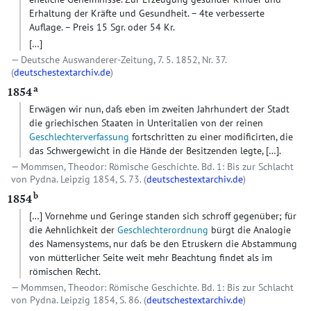
Erhaltung der Kräfte und Gesundheit. – 4te verbesserte
Auflage. – Preis 15 Sgr. oder 54 Kr.
[…]
Deutsche Auswanderer-Zeitung, 7. 5. 1852, Nr. 37.
(
deutschestextarchiv.de
)
a
1854
Erwägen wir nun, daſs eben im zweiten Jahrhundert der Stadt
die griechischen Staaten in Unteritalien von der reinen
Geschlechterverfassung
fortschritten zu einer modificirten, die
das Schwergewicht in die Hände der Besitzenden legte, […].
Mommsen, Theodor: Römische Geschichte. Bd. 1: Bis zur Schlacht
von Pydna. Leipzig 1854, S. 73. (
deutschestextarchiv.de
)
b
1854
[…]
Vornehme und Geringe standen sich schroff gegenüber; für
die Aehnlichkeit der
Geschlechterordnung
bürgt die Analogie
des Namensystems, nur daſs be den Etruskern die Abstammung
von mütterlicher Seite weit mehr Beachtung findet als im
römischen Recht.
Mommsen, Theodor: Römische Geschichte. Bd. 1: Bis zur Schlacht
von Pydna. Leipzig 1854, S. 86. (
deutschestextarchiv.de
)