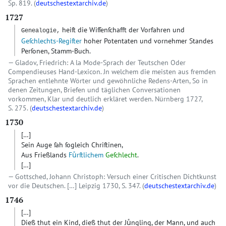
Sp. 819. (
deutschestextarchiv.de
)
1727
heiſt die Wiſſenſchafft der Vorfahren und
Genealogie,
Geſchlechts-Regiſter
hoher Potentaten und vornehmer Standes
Perſonen, Stamm-Buch.
Gladov, Friedrich: A la Mode-Sprach der Teutschen Oder
Compendieuses Hand-Lexicon. Jn welchem die meisten aus fremden
Sprachen entlehnte Wörter und gewöhnliche Redens-Arten, So in
denen Zeitungen, Briefen und täglichen Conversationen
vorkommen, Klar und deutlich erkläret werden. Nürnberg 1727,
S. 275. (
deutschestextarchiv.de
)
1730
[…]
Sein Auge ſah ſogleich Chriſtinen,
Aus Frießlands
Fuͤrſtlichem
Geſchlecht
.
[…]
Gottsched, Johann Christoph: Versuch einer Critischen Dichtkunst
vor die Deutschen. […] Leipzig 1730, S. 347. (
deutschestextarchiv.de
)
1746
[…]
Dieß thut ein Kind, dieß thut der Juͤngling, der Mann, und auch