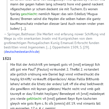
mann der gegen haben lang schwartz hore vnd geend nackent
vßgescheyden yr scham deckent sie mit Tuchern. Es wonen
fyerley
geschlecht
: nemlich Nayer: das sein Edellut/ Mugua
Buren/ Bremen seind die Heyden die selben haben die gantz
kauffmanschatz vnderhan diesser land Auch wonen vnder ynen
Juden/ […].
Springer, Balthasar: Die Merfart vnd erfarung nüwer Schiffung vnd
Wege zu viln onerkanten Jnseln vnd Kunigreichen von dem
großmechtigen Portugalischen Kunig Emanuel Erforscht funden
bestritten vnnd Jngenomen. […]. Oppenheim 1509, S. [29].
(
deutschestextarchiv.de
)
1521
Hie ſitzt der Antichꝛiſt ym tempell gots vñ
[vnd]
ertzeygt ſich
alß got wie Paul⁹
[Paulus]
voꝛkundet 2. Theſſal 2. voꝛandert
alle gotlich oꝛdnung wie Daniel ſagt vnnd vntherdꝛuckt die
heylig ſchꝛifft/ voꝛkeufft diſpenſacion/ Ablas Pallia Biſthumb
lehen/ erhebt die ſchetz der erden/ Loſt vff die ehe/ beſchwerdt
die gewiſſenn mit ſeynen geſetzen/ Macht recht vnd vmb gelt
tzureyſt er das/ Erhebt heyligen/ Benedeyet vñ
[vnd]
maledeyet
yns vierde
geſchlecht
vñ
[vnd]
gebewt ßeyn ſtym tzuhoꝛen
gleych wie gots ſtym c. ſic oĩs
[omnis]
diſ. 19. vnd nimants ſall
ym eynreden. 17 q. 4. c. nemini.