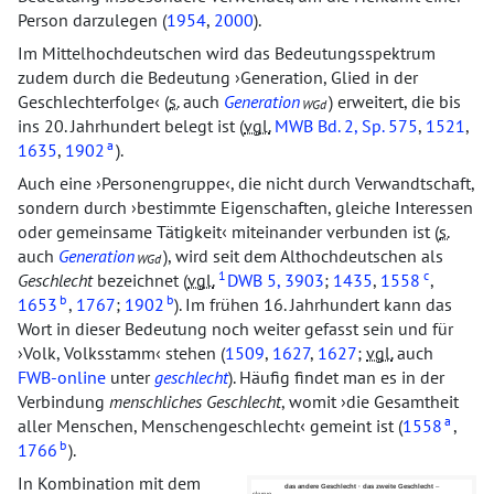
Person darzulegen (
1954
,
2000
).
Im Mittelhochdeutschen wird das Bedeutungsspektrum
zudem durch die Bedeutung
Generation, Glied in der
Geschlechterfolge
(
s.
auch
Generation
) erweitert, die bis
WGd
ins 20. Jahrhundert belegt ist (
vgl.
MWB
Bd. 2, Sp. 575
,
1521
,
a
1635
,
1902
).
Auch eine
Personengruppe
, die nicht durch Verwandtschaft,
sondern durch
bestimmte Eigenschaften, gleiche Interessen
oder gemeinsame Tätigkeit
miteinander verbunden ist (
s.
auch
Generation
), wird seit dem Althochdeutschen als
WGd
1
c
Geschlecht
bezeichnet (
vgl.
DWB
5, 3903
;
1435
,
1558
,
b
b
1653
,
1767
;
1902
). Im frühen 16. Jahrhundert kann das
Wort in dieser Bedeutung noch weiter gefasst sein und für
Volk, Volksstamm
stehen (
1509
,
1627
,
1627
;
vgl.
auch
FWB-online
unter
geschlecht
). Häufig findet man es in der
Verbindung
menschliches Geschlecht
, womit
die Gesamtheit
a
aller Menschen, Menschengeschlecht
gemeint ist (
1558
,
b
1766
).
In Kombination mit dem