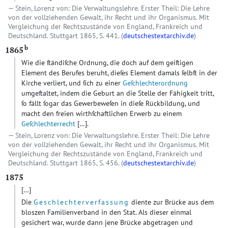
Stein, Lorenz von: Die Verwaltungslehre. Erster Theil: Die Lehre
von der vollziehenden Gewalt, ihr Recht und ihr Organismus. Mit
Vergleichung der Rechtszustände von England, Frankreich und
Deutschland. Stuttgart 1865, S. 441. (
deutschestextarchiv.de
)
b
1865
Wie die ſtändiſche Ordnung, die doch auf dem geiſtigen
Element des Berufes beruht, dieſes Element damals ſelbſt in der
Kirche verliert, und ſich zu einer
Geſchlechterordnung
umgeſtaltet, indem die Geburt an die Stelle der Fähigkeit tritt,
ſo fällt ſogar das Gewerbeweſen in dieſe Rückbildung, und
macht den freien wirthſchaftlichen Erwerb zu einem
Geſchlechterrecht
[…]
.
Stein, Lorenz von: Die Verwaltungslehre. Erster Theil: Die Lehre
von der vollziehenden Gewalt, ihr Recht und ihr Organismus. Mit
Vergleichung der Rechtszustände von England, Frankreich und
Deutschland. Stuttgart 1865, S. 456. (
deutschestextarchiv.de
)
1875
[…]
Die
Geschlechterverfassung
diente zur Brücke aus dem
bloszen Familienverband in den Stat. Als dieser einmal
gesichert war, wurde dann jene Brücke abgetragen und