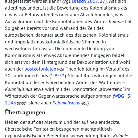
ausgestaltet werden kann
(
vgl.
Brasch 2017
, 27). Was sich
allerdings ändert, ist die Bewertung des Kolonialismus als
etwas zu Befürwortendes oder aber Abzulehnendes, was
Auswirkungen auf die Konnotationen des Wortes
Kolonie
hat.
So gab es bereits vor und während der Zeit des
europäischen, darunter auch des deutschen, Kolonialismus
und Imperialismus kolonialkritische Stimmen in
wechselnder Intensität. Die dominante Deutung von
Kolonialismus als etwas Abzulehnendes hingegen bildet
sich erst vor dem Hintergrund der Dekolonisation und wohl
auch der
postkolonialen
Theoriebildung im Verlauf des
WGd
a
20. Jahrhunderts aus (
1997
). Sie hat Rückwirkungen auf die
Konnotation der entsprechenden Wörter des Wortfeldes –
Kolonialismus
etwa wird mit der Konnotation
abwertend
im
Wörterbuch der Gegenwartssprache aufgenommen (
WDG
,
3,
2148
; siehe auch
Kolonialismus
).
DWDS
WGd
Übertragungen
Neben der auf das Altertum und der auf neu entdeckte,
überseeische Territorien bezogenen machtpolitisch-
expansionistischen Bedeutungsverwendung findet
Kolonie