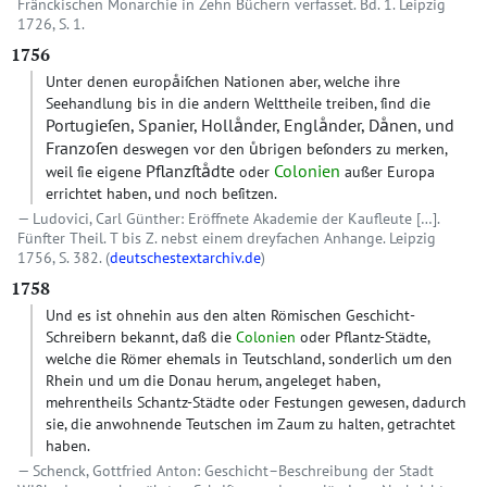
Fränckischen Monarchie in Zehn Büchern verfasset. Bd. 1. Leipzig
1726, S. 1.
1756
Unter denen europaͤiſchen Nationen aber, welche ihre
Seehandlung bis in die andern Welttheile treiben, ſind die
Portugieſen, Spanier, Hollaͤnder, Englaͤnder, Daͤnen, und
Franzoſen
deswegen vor den uͤbrigen beſonders zu merken,
Pflanzſtaͤdte
Colonien
weil ſie eigene
oder
außer Europa
errichtet haben, und noch beſitzen.
Ludovici, Carl Günther: Eröffnete Akademie der Kaufleute […].
Fünfter Theil. T bis Z. nebst einem dreyfachen Anhange. Leipzig
1756, S. 382. (
deutschestextarchiv.de
)
1758
Und es ist ohnehin aus den alten Römischen Geschicht-
Schreibern bekannt, daß die
Colonien
oder Pflantz-Städte,
welche die Römer ehemals in Teutschland, sonderlich um den
Rhein und um die Donau herum, angeleget haben,
mehrentheils Schantz-Städte oder Festungen gewesen, dadurch
sie, die anwohnende Teutschen im Zaum zu halten, getrachtet
haben.
Schenck, Gottfried Anton: Geschicht–Beschreibung der Stadt