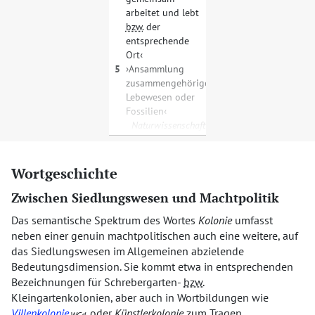
arbeitet und lebt
bzw.
der
entsprechende
Ort
5
Ansammlung
zusammengehöriger
Lebewesen oder
Fossilien
Naturwissenschaft
Wortgeschichte
Zwischen Siedlungswesen und Machtpolitik
Das semantische Spektrum des Wortes
Kolonie
umfasst
neben einer genuin machtpolitischen auch eine weitere, auf
das Siedlungswesen im Allgemeinen abzielende
Bedeutungsdimension. Sie kommt etwa in entsprechenden
Bezeichnungen für Schrebergarten-
bzw.
Kleingartenkolonien, aber auch in Wortbildungen wie
Villenkolonie
oder
Künstlerkolonie
zum Tragen.
WGd