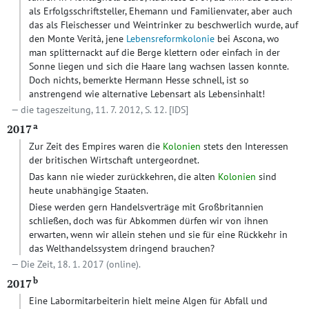
als Erfolgsschriftsteller, Ehemann und Familienvater, aber auch
das als Fleischesser und Weintrinker zu beschwerlich wurde, auf
den Monte Verità, jene
Lebensreformkolonie
bei Ascona, wo
man splitternackt auf die Berge klettern oder einfach in der
Sonne liegen und sich die Haare lang wachsen lassen konnte.
Doch nichts, bemerkte Hermann Hesse schnell, ist so
anstrengend wie alternative Lebensart als Lebensinhalt!
die tageszeitung, 11. 7. 2012, S. 12.
[IDS]
a
2017
Zur Zeit des Empires waren die
Kolonien
stets den Interessen
der britischen Wirtschaft untergeordnet.
Das kann nie wieder zurückkehren, die alten
Kolonien
sind
heute unabhängige Staaten.
Diese werden gern Handelsverträge mit Großbritannien
schließen, doch was für Abkommen dürfen wir von ihnen
erwarten, wenn wir allein stehen und sie für eine Rückkehr in
das Welthandelssystem dringend brauchen?
Die Zeit, 18. 1. 2017 (online).
b
2017
Eine Labormitarbeiterin hielt meine Algen für Abfall und