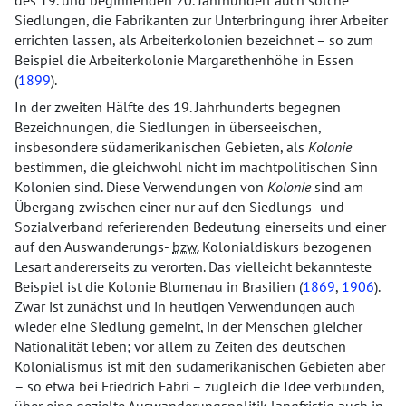
des 19. und beginnenden 20. Jahrhundert auch solche
Siedlungen, die Fabrikanten zur Unterbringung ihrer Arbeiter
errichten lassen, als Arbeiterkolonien bezeichnet – so zum
Beispiel die Arbeiterkolonie Margarethenhöhe in Essen
(
1899
).
In der zweiten Hälfte des 19. Jahrhunderts begegnen
Bezeichnungen, die Siedlungen in überseeischen,
insbesondere südamerikanischen Gebieten, als
Kolonie
bestimmen, die gleichwohl nicht im machtpolitischen Sinn
Kolonien sind. Diese Verwendungen von
Kolonie
sind am
Übergang zwischen einer nur auf den Siedlungs- und
Sozialverband referierenden Bedeutung einerseits und einer
auf den Auswanderungs-
bzw.
Kolonialdiskurs bezogenen
Lesart andererseits zu verorten. Das vielleicht bekannteste
Beispiel ist die Kolonie Blumenau in Brasilien (
1869
,
1906
).
Zwar ist zunächst und in heutigen Verwendungen auch
wieder eine Siedlung gemeint, in der Menschen gleicher
Nationalität leben; vor allem zu Zeiten des deutschen
Kolonialismus ist mit den südamerikanischen Gebieten aber
– so etwa bei Friedrich Fabri – zugleich die Idee verbunden,