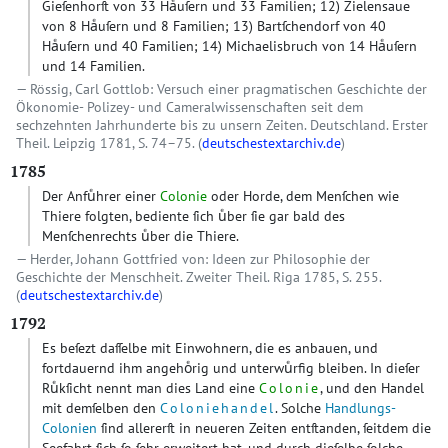
Gieſenhorſt von 33 Haͤuſern und 33 Familien; 12) Zielensaue
von 8 Haͤuſern und 8 Familien; 13) Bartſchendorf von 40
Haͤuſern und 40 Familien; 14) Michaelisbruch von 14 Haͤuſern
und 14 Familien.
Rössig, Carl Gottlob: Versuch einer pragmatischen Geschichte der
Ökonomie- Polizey- und Cameralwissenschaften seit dem
sechzehnten Jahrhunderte bis zu unsern Zeiten. Deutschland. Erster
Theil. Leipzig 1781, S. 74–75. (
deutschestextarchiv.de
)
1785
Der Anfuͤhrer einer
Colonie
oder Horde, dem Menſchen wie
Thiere folgten, bediente ſich uͤber ſie gar bald des
Menſchenrechts uͤber die Thiere.
Herder, Johann Gottfried von: Ideen zur Philosophie der
Geschichte der Menschheit. Zweiter Theil. Riga 1785, S. 255.
(
deutschestextarchiv.de
)
1792
Es beſezt daſſelbe mit Einwohnern, die es anbauen, und
fortdauernd ihm angehoͤrig und unterwuͤrfig bleiben. In dieſer
Ruͤkſicht nennt man dies Land eine
Colonie
, und den Handel
mit demſelben den
Coloniehandel
. Solche
Handlungs-
Colonien
ſind allererſt in neueren Zeiten entſtanden, ſeitdem die