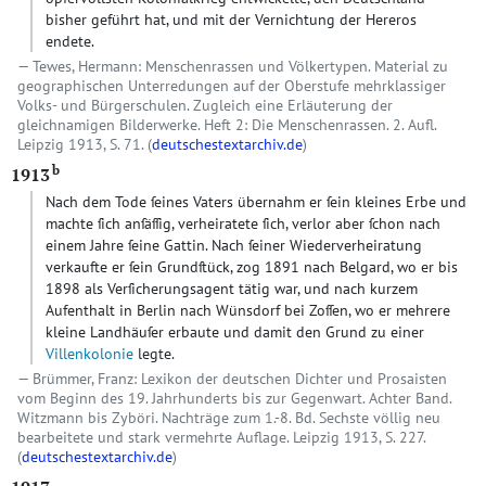
bisher geführt hat, und mit der Vernichtung der Hereros
endete.
Tewes, Hermann: Menschenrassen und Völkertypen. Material zu
geographischen Unterredungen auf der Oberstufe mehrklassiger
Volks- und Bürgerschulen. Zugleich eine Erläuterung der
gleichnamigen Bilderwerke. Heft 2: Die Menschenrassen. 2. Aufl.
Leipzig 1913, S. 71. (
deutschestextarchiv.de
)
b
1913
Nach dem Tode ſeines Vaters übernahm er ſein kleines Erbe und
machte ſich anſäſſig, verheiratete ſich, verlor aber ſchon nach
einem Jahre ſeine Gattin. Nach ſeiner Wiederverheiratung
verkaufte er ſein Grundſtück, zog 1891 nach Belgard, wo er bis
1898 als Verſicherungsagent tätig war, und nach kurzem
Aufenthalt in Berlin nach Wünsdorf bei Zoſſen, wo er mehrere
kleine Landhäuſer erbaute und damit den Grund zu einer
Villenkolonie
legte.
Brümmer, Franz: Lexikon der deutschen Dichter und Prosaisten
vom Beginn des 19. Jahrhunderts bis zur Gegenwart. Achter Band.
Witzmann bis Zyböri. Nachträge zum 1.-8. Bd. Sechste völlig neu
bearbeitete und stark vermehrte Auflage. Leipzig 1913, S. 227.
(
deutschestextarchiv.de
)