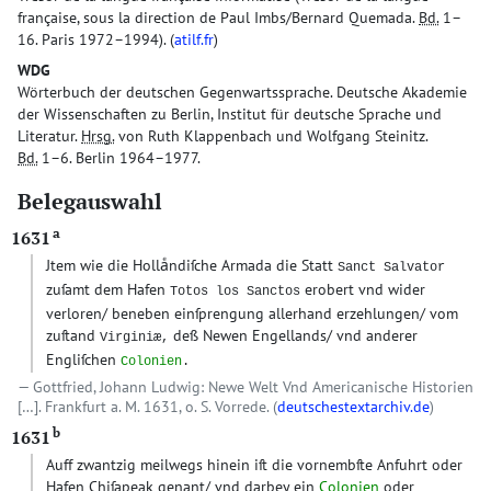
française, sous la direction de Paul Imbs/Bernard Quemada.
Bd.
1–
16. Paris 1972–1994). (
atilf.fr
)
WDG
Wörterbuch der deutschen Gegenwartssprache. Deutsche Akademie
der Wissenschaften zu Berlin, Institut für deutsche Sprache und
Literatur.
Hrsg.
von Ruth Klappenbach und Wolfgang Steinitz.
Bd.
1–6. Berlin 1964–1977.
Belegauswahl
a
1631
Jtem wie die Hollaͤndiſche Armada die Statt
Sanct Salvator
zuſamt dem Hafen
erobert vnd wider
Totos los Sanctos
verloren/ beneben einſprengung allerhand erzehlungen/ vom
zuſtand
deß Newen Engellands/ vnd anderer
Virginiæ,
Engliſchen
Colonien
.
Gottfried, Johann Ludwig: Newe Welt Vnd Americanische Historien
[…]. Frankfurt a. M. 1631, o. S. Vorrede. (
deutschestextarchiv.de
)
b
1631
Auff zwantzig meilwegs hinein iſt die vornembſte Anfuhrt oder
Hafen Chiſapeak genant/ vnd darbey ein
Colonien
oder