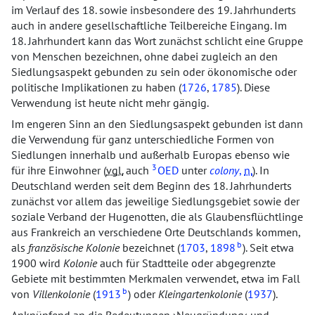
im Verlauf des 18. sowie insbesondere des 19. Jahrhunderts
auch in andere gesellschaftliche Teilbereiche Eingang. Im
18. Jahrhundert kann das Wort zunächst schlicht eine Gruppe
von Menschen bezeichnen, ohne dabei zugleich an den
Siedlungsaspekt gebunden zu sein oder ökonomische oder
politische Implikationen zu haben (
1726
,
1785
). Diese
Verwendung ist heute nicht mehr gängig.
Im engeren Sinn an den Siedlungsaspekt gebunden ist dann
die Verwendung für ganz unterschiedliche Formen von
Siedlungen innerhalb und außerhalb Europas ebenso wie
3
für ihre Einwohner (
vgl.
auch
OED
unter
colony
,
n.
). In
Deutschland werden seit dem Beginn des 18. Jahrhunderts
zunächst vor allem das jeweilige Siedlungsgebiet sowie der
soziale Verband der Hugenotten, die als Glaubensflüchtlinge
aus Frankreich an verschiedene Orte Deutschlands kommen,
b
als
französische Kolonie
bezeichnet (
1703
,
1898
). Seit etwa
1900 wird
Kolonie
auch für Stadtteile oder abgegrenzte
Gebiete mit bestimmten Merkmalen verwendet, etwa im Fall
b
von
Villenkolonie
(
1913
) oder
Kleingartenkolonie
(
1937
).