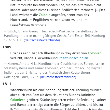
Seefahrt ſich ſo ſehr erweitert hat, und durch dieſelbe ſolche
Naturproducte bekannt worden ſind, die das Altertuhm nicht
kannte, oder noch nicht zu ſeinen Beduͤrfniſſen rechnete.
[…]
Das
Land, welchem die
Colonie
angehoͤrt, nennt man das
Mutterland, im Engliſchen
und im
Mother-Country,
Franzoͤſiſchen
.
Metropole
Büsch, Johann Georg: Theoretisch-Praktische Darstellung der
Handlung in deren mannigfaltigen Geschäften. Erster Teil. Hamburg
1792, S. 150. (
deutschestextarchiv.de
)
1809
Frankreich
hat ſich uͤberhaupt in drey Arten von
Colonien
verſucht, Handels-, Ackerbauund
Pflanzungscolonien
.
Heeren, Arnold H. L.: Handbuch der Geschichte des Europäischen
Staatensystems und seiner Kolonien, von der Entdeckung beyder
Indien bis zur Errichtung des Französischen Kayserthrons.
Göttingen 1809, S. 253. (
deutschestextarchiv.de
)
1811
Wahrſcheinlich als eine Abfindung ſtatt der Theilung, wurden
aber auch von Rom als dem Haupt des Bundes, latiniſche
Colonieen
geſtiftet: Staͤdte, bey deren erſten Anſiedelung Latiner
und Roͤmer berechtigt waren die Buͤrger zu bilden, und bis zur
Erfuͤllung der geſetzlich beſtimmten Zahl der Landloſe bey dem