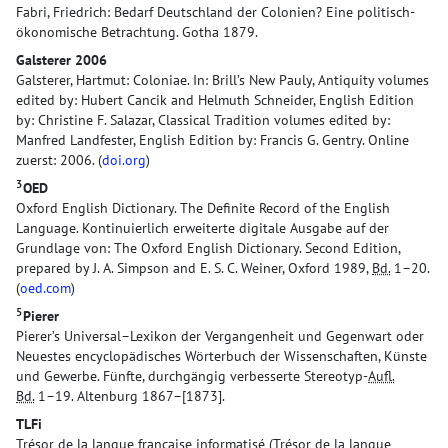
Fabri, Friedrich: Bedarf Deutschland der Colonien? Eine politisch-
ökonomische Betrachtung. Gotha 1879.
Galsterer 2006
Galsterer, Hartmut: Coloniae. In: Brill’s New Pauly, Antiquity volumes
edited by: Hubert Cancik and Helmuth Schneider, English Edition
by: Christine F. Salazar, Classical Tradition volumes edited by:
Manfred Landfester, English Edition by: Francis G. Gentry. Online
zuerst: 2006. (
doi.org
)
3
OED
Oxford English Dictionary. The Definite Record of the English
Language. Kontinuierlich erweiterte digitale Ausgabe auf der
Grundlage von: The Oxford English Dictionary. Second Edition,
prepared by J. A. Simpson and E. S. C. Weiner, Oxford 1989,
Bd.
1–20.
(
oed.com
)
5
Pierer
Pierer’s Universal–Lexikon der Vergangenheit und Gegenwart oder
Neuestes encyclopädisches Wörterbuch der Wissenschaften, Künste
und Gewerbe. Fünfte, durchgängig verbesserte Stereotyp-
Aufl.
Bd.
1–19. Altenburg 1867–[1873].
TLFi
Trésor de la langue française informatisé (Trésor de la langue