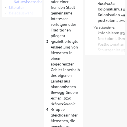
Naturwissenschaften
oder einer
Ausdrücke:
•
Literatur
fremden Stadt
Kolonialismus
WG
•
Belegauswahl
gemeinsame
Kolonisation
WGd
Interessen
postkolonial
WGd
verfolgen oder
Verschiedene:
Traditionen
kolonisieren
,
WGd
pflegen
Neokolonialismu
3
gezielt erfolgte
Postkolonialism
Ansiedlung von
Schutzgebiet
WGd
Menschen in
einem
abgegrenzten
Gebiet innerhalb
des eigenen
Landes aus
ökonomischen
Beweggründen
Armen-
bzw.
Arbeiterkolonie
4
Gruppe
gleichgesinnter
Menschen, die
gemeinsam