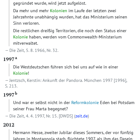
gegründet wurde, wird jetzt aufgelöst.
Da mehr und mehr
Kolonien
im Laufe der letzten zwei
Jahrzehnte unabhängig wurden, hat das Ministerium seinen
Sinn verloren.
Die restlichen dreißig Territorien, die noch den Status einer
Kolonie
haben, werden vom Commonwealth-Ministerium
mitverwaltet.
Die Zeit, 5. 8. 1966, Nr. 32.
a
1997
Die Westdeutschen führen sich bei uns auf wie in einer
Kolonie
!
Jentzsch, Kerstin: Ankunft der Pandora. München 1997 [1996],
S. 213.
b
1997
Und war er selbst nicht in der
Reformkolonie
Eden bei Potsdam
seiner Frau Marta begegnet?
Die Zeit, 4. 4. 1997, Nr. 15.
[DWDS]
(
zeit.de
)
2012
Hermann Hesse, zweiter Jubilar dieses Sommers, der vor fünfzig
Jahren in Montagnola starb, flüchtete 1907, als ihm das Dasein