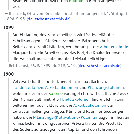
Beamten von der franzöſiſchen
Kolonie
in Berlin angewieſen
war.
Bismarck, Otto von: Gedanken und Erinnerungen. Bd. 1. Stuttgart
1898, S. 93. (
deutschestextarchiv.de
)
1899
Auf Einladung des Fabriksbeſitzers wird Se. Majeſtät die
Fabriksanlagen — Gießerei, Schmiede, Patronenfabrik,
Beſteckſabrik, Sanitätsſtation, Verſilberung — die
Arbeitercolonie
Margarethen, ein Arbeiterhaus, das Bad, die Knaberfeuerwehr,
die Haushaltungsſchule und den Leſeſaal beſichtigen.
Reichspost, 26. 9. 1899, Nr. 219, S. 10. (
deutschestextarchiv.de
)
1900
Volkswirtſchaftlich unterſcheidet man hauptſächlich:
Handelskolonien
,
Ackerbaukolonien
und
Pflanzungskolonien
,
wobei je der in der
Kolonie
vorangeſtellte wirtſchaftliche Zweck
den Namen beſtimmt; die
Handelskolonien
ſind oft ſehr klein,
beſtehen nur aus Faktoreien; die
Ackerbaukolonien
der
Europäer müſſen gemäßigtes Klima und Raum für Siedlungen
haben; die
Pflanzungs-(Kultivations-)Kolonien
liegen im heißen
Klima, ſuchen mit eingeborenen Arbeitskräften die Produkte
des Südens zu erzeugen, dem Kapital und den führenden