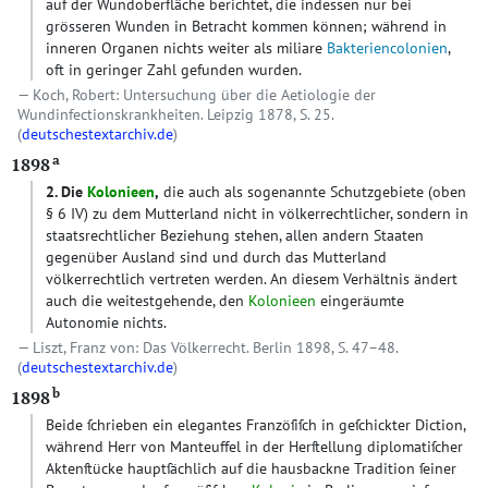
auf der Wundoberfläche berichtet, die indessen nur bei
grösseren Wunden in Betracht kommen können; während in
inneren Organen nichts weiter als miliare
Bakteriencolonien
,
oft in geringer Zahl gefunden wurden.
Koch, Robert: Untersuchung über die Aetiologie der
Wundinfectionskrankheiten. Leipzig 1878, S. 25.
(
deutschestextarchiv.de
)
a
1898
2. Die
Kolonieen
,
die auch als sogenannte Schutzgebiete (oben
§ 6 IV) zu dem Mutterland nicht in völkerrechtlicher, sondern in
staatsrechtlicher Beziehung stehen, allen andern Staaten
gegenüber Ausland sind und durch das Mutterland
völkerrechtlich vertreten werden. An diesem Verhältnis ändert
auch die weitestgehende, den
Kolonieen
eingeräumte
Autonomie nichts.
Liszt, Franz von: Das Völkerrecht. Berlin 1898, S. 47–48.
(
deutschestextarchiv.de
)
b
1898
Beide ſchrieben ein elegantes Franzöſiſch in geſchickter Diction,
während Herr von Manteuffel in der Herſtellung diplomatiſcher
Aktenſtücke hauptſächlich auf die hausbackne Tradition ſeiner