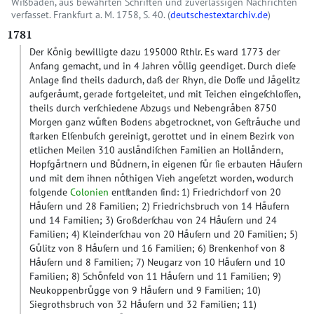
Wißbaden, aus bewährten Schriften und zuverlässigen Nachrichten
verfasset. Frankfurt a. M. 1758, S. 40. (
deutschestextarchiv.de
)
1781
Der Koͤnig bewilligte dazu 195000 Rthlr. Es ward 1773 der
Anfang gemacht, und in 4 Jahren voͤllig geendiget. Durch dieſe
Anlage ſind theils dadurch, daß der Rhyn, die Doſſe und Jaͤgelitz
aufgeraͤumt, gerade fortgeleitet, und mit Teichen eingeſchloſſen,
theils durch verſchiedene Abzugs und Nebengraͤben 8750
Morgen ganz wuͤſten Bodens abgetrocknet, von Geſtraͤuche und
ſtarken Elſenbuſch gereinigt, gerottet und in einem Bezirk von
etlichen Meilen 310 auslaͤndiſchen Familien an Hollaͤndern,
Hopfgaͤrtnern und Buͤdnern, in eigenen fuͤr ſie erbauten Haͤuſern
und mit dem ihnen noͤthigen Vieh angeſetzt worden, wodurch
folgende
Colonien
entſtanden ſind: 1) Friedrichdorf von 20
Haͤuſern und 28 Familien; 2) Friedrichsbruch von 14 Haͤufern
und 14 Familien; 3) Großderſchau von 24 Haͤuſern und 24
Familien; 4) Kleinderſchau von 20 Haͤuſern und 20 Familien; 5)
Guͤlitz von 8 Haͤuſern und 16 Familien; 6) Brenkenhof von 8
Haͤuſern und 8 Familien; 7) Neugarz von 10 Haͤuſern und 10
Familien; 8) Schoͤnfeld von 11 Haͤuſern und 11 Familien; 9)
Neukoppenbruͤgge von 9 Haͤuſern und 9 Familien; 10)
Siegrothsbruch von 32 Haͤuſern und 32 Familien; 11)