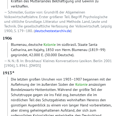
Kräften des Mutterlandes Beſchäftigung und Gewinn zu
verſchaffen.
Schmoller, Gustav von: Grundriß der Allgemeinen
Volkswirtschaftslehre. Erster größerer Teil. Begriff. Psychologische
und sittliche Grundlage. Litteratur und Methode. Land, Leute und
Technik. Die gesellschaftliche Verfassung der Volkswirtschaft. Leipzig
1900, S. 179–180. (
deutschestextarchiv.de
)
1906
Blumenau, deutsche
Kolonie
im südbrasil. Staate Santa
Catharina, am Itajahy, 1850 von Herm. Blumenau (1819–99)
gegründet, 42.000 E. (30.000 Deutsche).
N. N.: B. In: Brockhaus’ Kleines Konversations-Lexikon. Berlin 2001
[1906], S. 8961.
[DWDS]
a
1913
Die letzten großen Unruhen von 1903–1907 begannen mit der
Auflehnung der im äußersten Süden der
Kolonie
ansässigen
Bondelzwaarts-Hottentotten. Während der größte Teil der
Schutztruppe gegen sie ins Feld zog, benutzten die im
nördlichen Teil des Schutzgebietes wohnhaften Hereros den
günstigen Augenblick zu einem von langer Hand vorbereiteten,
aber streng geheimgehaltenen Aufstand, der sich zum
opfervollsten Kolonialkrieg entwickelte, den Deutschland