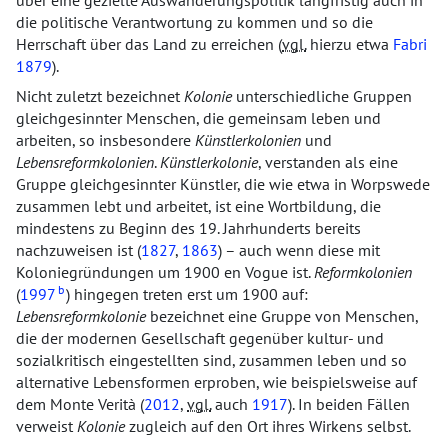
über eine gezielte Auswanderungspolitik langfristig auch in
die politische Verantwortung zu kommen und so die
Herrschaft über das Land zu erreichen (
vgl.
hierzu etwa
Fabri
1879
).
Nicht zuletzt bezeichnet
Kolonie
unterschiedliche Gruppen
gleichgesinnter Menschen, die gemeinsam leben und
arbeiten, so insbesondere
Künstlerkolonien
und
Lebensreformkolonien
.
Künstlerkolonie
, verstanden als eine
Gruppe gleichgesinnter Künstler, die wie etwa in Worpswede
zusammen lebt und arbeitet, ist eine Wortbildung, die
mindestens zu Beginn des 19. Jahrhunderts bereits
nachzuweisen ist (
1827
,
1863
) – auch wenn diese mit
Koloniegründungen um 1900 en Vogue ist.
Reformkolonien
b
(
1997
) hingegen treten erst um 1900 auf:
Lebensreformkolonie
bezeichnet eine Gruppe von Menschen,
die der modernen Gesellschaft gegenüber kultur- und
sozialkritisch eingestellten sind, zusammen leben und so
alternative Lebensformen erproben, wie beispielsweise auf
dem Monte Verità (
2012
,
vgl.
auch
1917
). In beiden Fällen
verweist
Kolonie
zugleich auf den Ort ihres Wirkens selbst.