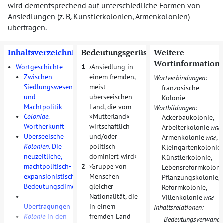
wird dementsprechend auf unterschiedliche Formen von
Ansiedlungen (
z. B.
Künstlerkolonien, Armenkolonien)
übertragen.
Inhaltsverzeichnis
Bedeutungsgerüst
Weitere
Wortinformation
•
Wortgeschichte
1
Ansiedlung in
•
Zwischen
einem fremden,
Wortverbindungen:
Siedlungswesen
meist
französische
und
überseeischen
Kolonie
Machtpolitik
Land, die vom
Wortbildungen:
•
Coloniae
.
»Mutterland«
Ackerbaukolonie
,
Wortherkunft
wirtschaftlich
Arbeiterkolonie
,
WGd
•
Überseeische
und/oder
Armenkolonie
,
WGd
Kolonien
. Die
politisch
Kleingartenkolonie
,
neuzeitliche,
dominiert wird
Künstlerkolonie
,
machtpolitisch-
2
Gruppe von
Lebensreformkoloni
expansionistische
Menschen
Pflanzungskolonie
,
Bedeutungsdimension
gleicher
Reformkolonie
,
•
Nationalität, die
Villenkolonie
WGd
Übertragungen
in einem
Inhaltsrelationen:
•
Kolonie
in den
fremden Land
Bedeutungsverwandt