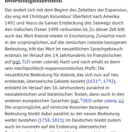
Bedeutungsdimension
Das ändert sich mit dem Beginn des Zeitalters der Expansion,
das eng mit Christoph Kolumbus’ Überfahrt nach Amerika
1492 und Vasco da Gamas Entdeckung des Seewegs durch
den indischen Ozean 1498 verbunden ist. Zu dieser Zeit tritt
auch das Wort
Kolonie
wieder in Erscheinung. Zunächst noch
in der ursprünglichen, auf die römischen
coloniae
bezogenen
Bedeutung, tritt das Wort im neuzeitlichen Sprachgebrauch
erstmals im Verlauf des 14. Jahrhunderts im Französischen
auf (
vgl.
TLFi
unter
colonie
). Nach und nach erhält es dann
sein machtpolitisch-expansionistisches Profil: Die
neuzeitliche Bedeutung für
Kolonie
, das sich nun auf neu
a
entdeckte, überseeische Gebiete bezieht (
1631
,
1792
),
entsteht im Verlauf des 16. Jahrhunderts zunächst in
neulateinischen und italienischen Texten, dann auch in den
3
anderen europäischen Sprachen (
vgl.
OED
unter
colony
,
n.
).
Die ursprüngliche, auf römische Kolonien bezogene
Bedeutung bleibt dabei parallel zu der neuen Bedeutung
weiter bestehen (
1758
,
1811
). Im Deutschen bleibt zudem
auch im nunmehr auf die Eroberung überseeischer