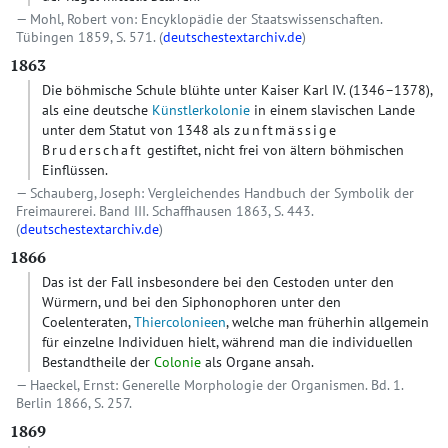
Mohl, Robert von: Encyklopädie der Staatswissenschaften.
Tübingen 1859, S. 571. (
deutschestextarchiv.de
)
1863
Die böhmische Schule blühte unter Kaiser Karl IV. (1346–1378),
als eine deutsche
Künstlerkolonie
in einem slavischen Lande
unter dem Statut von 1348 als
zunftmässige
Bruderschaft
gestiftet, nicht frei von ältern böhmischen
Einflüssen.
Schauberg, Joseph: Vergleichendes Handbuch der Symbolik der
Freimaurerei. Band III. Schaffhausen 1863, S. 443.
(
deutschestextarchiv.de
)
1866
Das ist der Fall insbesondere bei den Cestoden unter den
Würmern, und bei den Siphonophoren unter den
Coelenteraten,
Thiercolonieen
, welche man früherhin allgemein
für einzelne Individuen hielt, während man die individuellen
Bestandtheile der
Colonie
als Organe ansah.
Haeckel, Ernst: Generelle Morphologie der Organismen. Bd. 1.
Berlin 1866, S. 257.
1869