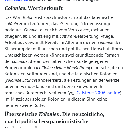
Coloniae
. Wortherkunft
Das Wort
Kolonie
ist sprachhistorisch auf das lateinische
colōnia
zurückzuführen, das
Siedlung, Niederlassung
bedeutet.
Colōnia
leitet sich vom Verb
colere
,
bebauen,
pflegen
, ab und ist eng mit
cultūra
Bearbeitung, Pflege,
Ackerbau
verwandt. Bereits im Altertum dienen
colōniae
der
Sicherung der militärischen und politischen Herrschaft Roms.
Unterschieden werden können zwei grundlegende Formen
der
colōniae
: die an der italienischen Küste gelegenen
Bürgerkolonien (
colōniae cīvium Rōmānōrum
) einerseits, deren
Kolonisten Vollbürger sind, und die lateinischen Kolonien
(
colōniae Latīnae
) andererseits, die Festungen an der Grenze
oder im Feindesland sind und deren Einwohner ihr
römisches Bürgerrecht verlieren (
vgl.
Galsterer 2006
,
online
).
Im Mittelalter spielen Kolonien in diesem Sinn keine
nennenswerte Rolle.
Überseeische
Kolonien
. Die neuzeitliche,
machtpolitisch-expansionistische