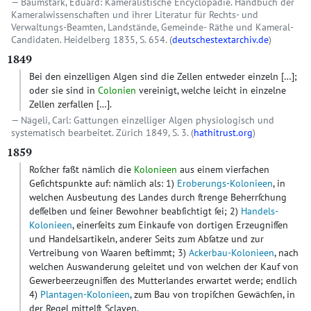
Baumstark, Eduard: Kameralistische Encyclopädie. Handbuch der
Kameralwissenschaften und ihrer Literatur für Rechts- und
Verwaltungs-Beamten, Landstände, Gemeinde- Räthe und Kameral-
Candidaten. Heidelberg 1835, S. 654. (
deutschestextarchiv.de
)
1849
Bei den einzelligen Algen sind die Zellen entweder einzeln […];
oder sie sind in
Colonien
vereinigt, welche leicht in einzelne
Zellen zerfallen […].
Nägeli, Carl: Gattungen einzelliger Algen physiologisch und
systematisch bearbeitet. Zürich 1849, S. 3. (
hathitrust.org
)
1859
Roſcher faßt nämlich die
Kolonieen
aus einem vierfachen
Geſichtspunkte auf: nämlich als: 1)
Eroberungs-Kolonieen
, in
welchen Ausbeutung des Landes durch ſtrenge Beherrſchung
deſſelben und ſeiner Bewohner beabſichtigt ſei; 2)
Handels-
Kolonieen
, einerſeits zum Einkaufe von dortigen Erzeugniſſen
und Handelsartikeln, anderer Seits zum Abſatze und zur
Vertreibung von Waaren beſtimmt; 3)
Ackerbau-Kolonieen
, nach
welchen Auswanderung geleitet und von welchen der Kauf von
Gewerbeerzeugniſſen des Mutterlandes erwartet werde; endlich
4)
Plantagen-Kolonieen
, zum Bau von tropiſchen Gewächſen, in
der Regel mittelſt Sclaven.