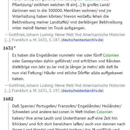
Pflantzung/ zwiſchen welchen iſt ein
[…]
ſo groſſes Land/
darinnen wol in die 300000. Menſchen wohnen/ vnd jre
Vnterhaltung haben koͤnten/ hievon wolleſtu ſehen die
Beſchreibung meiner Landtaffel/ vnd derſelbigen Beſchreibung
vnter meinẽ Namen im Truck außgangen.
Gottfried, Johann Ludwig: Newe Welt Vnd Americanische Historien
[…]. Frankfurt a. M. 1631, S. 187. (
deutschestextarchiv.de
)
c
1631
Es haben die Engellaͤnder nunmehr vier oder fuͤnff
Colonien
oder Gemeynden dahin gefuͤhret/ vnd erfriſchen vnd ſtaͤrcken
dieſelbige von Jahr zu Jar vnd je laͤnger je mehr/ alſo daß ſie
F
nun viel
eſtung/ Haͤuſer vnd etliche Doͤrffer allda auffgebawet
haben.
Gottfried, Johann Ludwig: Newe Welt Vnd Americanische Historien
[…]. Frankfurt a. M. 1631, S. 197. (
deutschestextarchiv.de
)
1682
Daß Spanier/ Portugeſen/ Franzoſen/ Engellaͤnder/ Hollaͤnder/
Schweden und andere
nen in Weſt-Indien
Colonien
Natio
haben/ ihre arme Leuth und Underthanen auff eine Zeit hin
ſchicken/ und ſich dort bereichern laſſen/ auch von dannen nach
ihrem Land Handel und Wandel treiben/ das iſt weißlich und