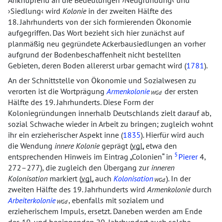
Anknüpfend an die Bedeutungen
Neugründung
und
Siedlung
wird
Kolonie
in der zweiten Hälfte des
18. Jahrhunderts von der sich formierenden Ökonomie
aufgegriffen. Das Wort bezieht sich hier zunächst auf
planmäßig neu gegründete Ackerbausiedlungen an vorher
aufgrund der Bodenbeschaffenheit nicht bestellten
Gebieten, deren Boden allererst urbar gemacht wird (
1781
).
An der Schnittstelle von Ökonomie und Sozialwesen zu
verorten ist die Wortprägung
Armenkolonie
der ersten
WGd
Hälfte des 19. Jahrhunderts. Diese Form der
Koloniegründungen innerhalb Deutschlands zielt darauf ab,
sozial Schwache wieder in Arbeit zu bringen; zugleich wohnt
ihr ein erzieherischer Aspekt inne (
1835
). Hierfür wird auch
die Wendung
innere Kolonie
geprägt (
vgl.
etwa den
5
entsprechenden Hinweis im Eintrag
Colonien
in
Pierer
4,
272–277), die zugleich den Übergang zur
inneren
Kolonisation
markiert (
vgl.
auch
Kolonisation
). In der
WGd
zweiten Hälfte des 19. Jahrhunderts wird
Armenkolonie
durch
Arbeiterkolonie
, ebenfalls mit sozialem und
WGd
erzieherischem Impuls, ersetzt. Daneben werden am Ende