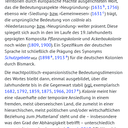
Territorien durch europäische Mächte ausgerichteten Wort,
b
das die Bedeutungsaspekte
Neugründung
(
1631
,
1756
)
c
ebenso wie
Siedlung
bzw.
Gemeinwesen
(
1631
) trägt,
die ursprüngliche Bedeutung von
colōnia
als
Niederlassung
bzw.
Neugründung
weiter präsent. Diese
spiegelt sich auch in den im Laufe des 19. Jahrhunderts
geprägten Komposita
Pflanzungskolonie
und
Ackerbaukolonie
noch wider (
1809
,
1900
). Ein Spezifikum der deutschen
Sprache ist schließlich die Prägung des Synonyms
a
a
Schutzgebiete
(
1898
,
1913
) für die deutschen Kolonien
WGd
durch Bismarck.
Die machtpolitisch-expansionistische Bedeutungsdimension
des Wortes bleibt dann, einmal ausgebildet, über die
Jahrhunderte bis in die Gegenwart stabil (
vgl.
exemplarisch
a
1682
,
1792
,
1859
,
1875
,
1966
,
2017
).
Kolonie
meint hier
eine
dauerhafte oder temporäre Ansiedlung in einem
fremden, meist überseeischen Land, die zumeist in einer
hierarchischen, meist politischen und/oder wirtschaftlichen
Beziehung zum
Mutterland
steht und die – insbesondere
was den Grad der Abhängigkeit betrifft – unterschiedlich