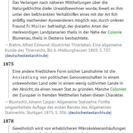
Das Verlangen nach näheren Mittheilungen über die
Naturgeſchichte dieſer Urwaldbewohner wurde, ſoweit es ihm
unter den beſchränkten Verhältniſſen eines mit der Art ſich
anſäſſig machenden Auswanderers möglich war, durch unſeren
Freund Fr.
Müller
befriedigt, der dreizehn Arten der
merkwürdigen Landplanarien theils in der Nähe der
Colonie
Blumenau, theils in Desterro beobachtete.
Brehm, Alfred Edmund: Illustrirtes Thierleben. Eine allgemeine
Kunde des Thierreichs. Bd. 6. Hildburghausen 1869, S. 737.
(
deutschestextarchiv.de
)
1875
Eine andere friedlichere Form solcher Landnahme ist die
Ansiedlung
von politischen Genossenschaften in einem
unbewohnten Land oder in einem wenig cultivirten Lande in
der Absicht, da einen neuen Stat zu gründen. Manche
Colonien
der Europäer in fremden Welttheilen haben diesen Charakter.
Bluntschli, Johann Caspar: Allgemeine Statslehre. Fünfte
umgearbeitete Auflage des ersten Bandes des Allgemeinen
Statsrechts. Stuttgart 1875, S. 306. (
deutschestextarchiv.de
)
1878
Gewöhnlich wird von erheblicheren Mikrokokkenanhäufungen