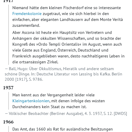
1917
Niemand hätte dem kleinen Fischerdorf eine so interessante
Fremdenkolonie
zugetraut, wie sie sich hierbei in den
einfachen, aber eleganten Landhäusern auf dem Monte Verità
zusammenfand.
Aber Ascona ist heute ein Hauptsitz von Vertretern und
Anhängern der okkulten Wissenschaften, und so brachte der
Kongreß des »Ordo Templi Orientalis« im August, wenn auch
viele Gäste aus England, Österreich, Deutschland und
Frankreich ausgeblieben waren, desto nachhaltigeres Leben in
die ortsansässigen Zirkel.
Ball, Hugo: Über Okkultismus, Hieratik und andere seltsam
schöne Dinge. In: Deutsche Literatur von Lessing bis Kafka. Berlin
2000 [1917], S. 9786.
1937
Man kennt aus der Vergangenheit leider viele
Kleingartenkolonien
, mit denen infolge des wüsten
Durcheinanders kein Staat zu machen ist.
Völkischer Beobachter (Berliner Ausgabe), 4. 3. 1937, S. 12.
[DWDS]
1966
Das Amt, das 1660 als Rat für ausländische Besitzungen