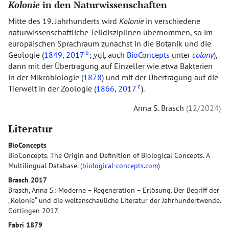
Kolonie
in den Naturwissenschaften
Mitte des 19. Jahrhunderts wird
Kolonie
in verschiedene
naturwissenschaftliche Teildisziplinen übernommen, so im
europäischen Sprachraum zunächst in die Botanik und die
b
Geologie (
1849
,
2017
;
vgl.
auch
BioConcepts
unter
colony
),
dann mit der Übertragung auf Einzeller wie etwa Bakterien
in der Mikrobiologie (
1878
) und mit der Übertragung auf die
c
Tierwelt in der Zoologie (
1866
,
2017
).
Anna S. Brasch
12/2024
Literatur
BioConcepts
BioConcepts. The Origin and Definition of Biological Concepts. A
Multilingual Database. (
biological-concepts.com
)
Brasch 2017
Brasch, Anna S.: Moderne – Regeneration – Erlösung. Der Begriff der
„Kolonie“ und die weltanschauliche Literatur der Jahrhundertwende.
Göttingen 2017.
Fabri 1879