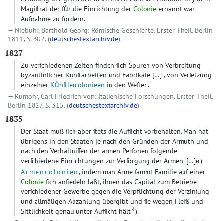
Magiſtrat der fuͤr die Einrichtung der
Colonie
ernannt war
Aufnahme zu fordern.
Niebuhr, Barthold Georg: Römische Geschichte. Erster Theil. Berlin
1811, S. 302. (
deutschestextarchiv.de
)
1827
Zu verſchiedenen Zeiten finden ſich Spuren von Verbreitung
byzantiniſcher Kunſtarbeiten und Fabrikate
[…]
, von Verſetzung
einzelner
Kuͤnſtlercolonieen
in den Weſten.
Rumohr, Carl Friedrich von: Italienische Forschungen. Erster Theil.
Berlin 1827, S. 315. (
deutschestextarchiv.de
)
1835
Der Staat muß ſich aber ſtets die Aufſicht vorbehalten. Man hat
übrigens in den Staaten je nach den Gründen der Armuth und
nach den Verhältniſſen der armen Perſonen folgende
verſchiedene Einrichtungen zur Verſorgung der Armen:
[…]
e)
Armencolonien
, indem man Arme ſammt Familie auf einer
Colonie
ſich anſiedeln läßt, ihnen das Capital zum Betriebe
verſchiedener Gewerbe gegen die Verpflichtung der Verzinſung
und allmäligen Abzahlung übergibt und ſie wegen Fleiß und
4
Sittlichkeit genau unter Aufſicht hält
).