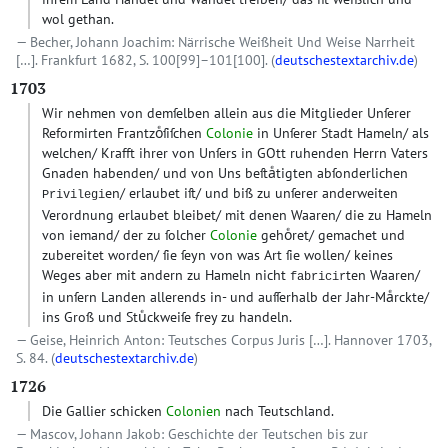
wol gethan.
Becher, Johann Joachim: Närrische Weißheit Und Weise Narrheit
[…]. Frankfurt 1682, S. 100[99]–101[100]. (
deutschestextarchiv.de
)
1703
Wir nehmen von demſelben allein aus die Mitglieder Unſerer
Reformirten Frantzoͤſiſchen
Colonie
in Unſerer Stadt Hameln/ als
welchen/ Krafft ihrer von Unſers in GOtt ruhenden Herrn Vaters
Gnaden habenden/ und von Uns beſtaͤtigten abſonderlichen
en/ erlaubet iſt/ und biß zu unſerer anderweiten
Privilegi
Verordnung erlaubet bleibet/ mit denen Waaren/ die zu Hameln
von iemand/ der zu ſolcher
Colonie
gehoͤret/ gemachet und
zubereitet worden/ ſie ſeyn von was Art ſie wollen/ keines
Weges aber mit andern zu Hameln nicht
ten Waaren/
fabricir
in unſern Landen allerends in- und auſſerhalb der Jahr-Maͤrckte/
ins Groß und Stuͤckweiſe frey zu handeln.
Geise, Heinrich Anton: Teutsches Corpus Juris […]. Hannover 1703,
S. 84. (
deutschestextarchiv.de
)
1726
Die Gallier schicken
Colonien
nach Teutschland.
Mascov, Johann Jakob: Geschichte der Teutschen bis zur