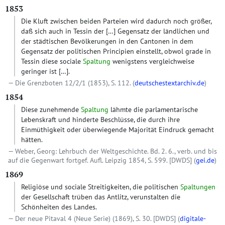
1853
Die Kluft zwischen beiden Parteien wird dadurch noch größer,
daß sich auch in Tessin der
[…]
Gegensatz der ländlichen und
der städtischen Bevölkerungen in den Cantonen in dem
Gegensatz der politischen Principien einstellt, obwol grade in
Tessin diese sociale
Spaltung
wenigstens vergleichweise
geringer ist
[…]
.
Die Grenzboten 12/2/1 (1853), S. 112. (
deutschestextarchiv.de
)
1854
Diese zunehmende
Spaltung
lähmte die parlamentarische
Lebenskraft und hinderte Beschlüsse, die durch ihre
Einmüthigkeit oder überwiegende Majorität Eindruck gemacht
hätten.
Weber, Georg: Lehrbuch der Weltgeschichte. Bd. 2. 6., verb. und bis
auf die Gegenwart fortgef. Aufl. Leipzig 1854, S. 599.
[DWDS]
(
gei.de
)
1869
Religiöse und sociale Streitigkeiten, die politischen
Spaltungen
der Gesellschaft trüben das Antlitz, verunstalten die
Schönheiten des Landes.
Der neue Pitaval 4 (Neue Serie) (1869), S. 30.
[DWDS]
(
digitale-