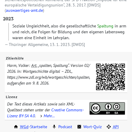
europäische Verteidigungsunion“, 28. 3. 2017.
[DWDS]
(
auswaertiges-amt.de
)
2023
Soziale Ungleichheit, also die gesellschaftliche
Spaltung
in arm
und reich, die Folgen für Bildung und den eigenen Lebensweg
waren eine Einheit im Lehrplan.
Thüringer Allgemeine, 13. 1. 2023.
[DWDS]
Zitierhilfe
Harm, Volker:
Art.
„spalten, Spaltung“. Version
02/​
2026
. In: Wortgeschichte digital – ZDL,
https://www.zdl.org/​wb/​wortgeschichten/​
spalten
,
aufgerufen am
9. 8. 2026
.
Lizenz
Der Text dieses Artikels sowie sein XML-
Quelltext stehen unter der
Creative Commons-
Lizenz BY-SA 4.0
.
Mehr…
WGd
-Startseite
Podcast
Wort-Quiz
API