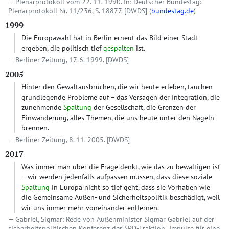
Plenarprotokoll vom 22. 11. 1990. In: Deutscher Bundestag:
Plenarprotokoll Nr. 11/236, S. 18877.
[DWDS]
(
bundestag.de
)
1999
Die Europawahl hat in Berlin erneut das Bild einer Stadt
ergeben, die politisch tief
gespalten
ist.
Berliner Zeitung, 17. 6. 1999.
[DWDS]
2005
Hinter den Gewaltausbrüchen, die wir heute erleben, tauchen
grundlegende Probleme auf – das Versagen der Integration, die
zunehmende
Spaltung
der Gesellschaft, die Grenzen der
Einwanderung, alles Themen, die uns heute unter den Nägeln
brennen.
Berliner Zeitung, 8. 11. 2005.
[DWDS]
2017
Was immer man über die Frage denkt, wie das zu bewältigen ist
– wir werden jedenfalls aufpassen müssen, dass diese soziale
Spaltung
in Europa nicht so tief geht, dass sie Vorhaben wie
die Gemeinsame Außen- und Sicherheitspolitik beschädigt, weil
wir uns immer mehr voneinander entfernen.
Gabriel, Sigmar: Rede von Außenminister Sigmar Gabriel auf der
sicherheitspolitischen Konferenz der SPD-Fraktion „Impulse für eine