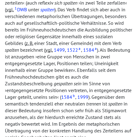
zerteilen
(auch reflexiv
sich spalten
in zwei Teile zerfallen
1
(
vgl.
DWB
unter
spalten
). Das Verb findet sich aber auch in
verschiedenen metaphorischen Übertragungen, besonders
auch auf gesellschaftlich-politische Verhältnisse. So wird
bereits im Frühneuhochdeutschen die Ausbildung politischer
oder religiöser Gegensätze innerhalb eines sozialen
Gebildes (
z. B.
einer Stadt, einer Gemeinde) mit dem Verb
a
a
spalten
bezeichnet (
vgl.
1499
,
1522
,
1584
). Als Bedeutung
ist anzugeben
eine Gruppe von Menschen in zwei
entgegengesetzte Lager, Positionen teilen; Uneinigkeit
innerhalb einer Gruppe bewirken
. Ebenfalls seit dem
Frühneuhochdeutschen gibt es auch die
Zustandsbeschreibung
gespalten sein
im Sinne von
entgegengesetzte Positionen vertreten, in entgegengesetzte
b
Lager geteilt, uneins sein
(
1584
,
1999
). Gegenüber dem
semantisch tendenziell eher neutralen
trennen
ist
spalten
in
dieser Bedeutung insofern schon sehr früh als Stigmawort
anzusehen, als der hierdurch erreichte Zustand stets als
negativ bewertet wird. Im Ergebnis der metaphorischen
Übertragung von der konkreten Handlung des Zerteilens auf