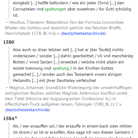
einigkeit
[…]
helffe befürdern / wie ein jeder Christ
[…]
den
Corruptelen vnd
spaltungen
aber zuwehren / für Gott schüldig
ist.
Hesshus, Tilemann: Bekandtnus Von der Formula Concordiae,
Wieder das Gottlos und lesterlich gedicht des falschen Brieffs.
Heinrichstadt 1578, Bl. A iij v. (
deutschestextarchiv.de
)
1580
Also auch zu diser letsten zeit
[…]
hat er
[der Teufel]
nichts
vnderlassen / sonder
[…]
dahin gearbeittet / vil vnd mancherley
Rotten / vnnd Secten
[…]
erwecket / wölche nicht allein ein
wüste trennung vnd
spaltung
/ in der Kirchen Gottes
gemachet
[…]
/ sonder auch das Testament vnsers einigen
Heilandts
[…]
mit jhrer Deutteley verfelschet
Magirus, Johannes: Gründliche Widerlegung des unwahrhafftigen
zwinglischen Buches, wölches Magister Ambrosius Vuolfius under
dem Tittel (Historia der Augspurgischen Confession/ ꝛc.) in
öffentlichem Truck außgehen lassen. Tübingen 1580, Bl. ):( 2 v.
(
deutschestextarchiv.de
)
a
1584
Als / wer ersauffen sol / der ersauffe in einem bach oder mitten
im strom / so ist er ersoffen. Also sage ich von diesen Geistern /