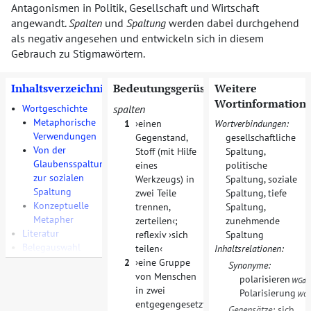
Antagonismen in Politik, Gesellschaft und Wirtschaft
angewandt.
Spalten
und
Spaltung
werden dabei durchgehend
als negativ angesehen und entwickeln sich in diesem
Gebrauch zu Stigmawörtern.
Inhaltsverzeichnis
Bedeutungsgerüste
Weitere
Wortinformation
•
Wortgeschichte
spalten
•
Metaphorische
1
einen
Wortverbindungen:
Verwendungen
Gegenstand,
gesellschaftliche
•
Von der
Stoff (mit Hilfe
Spaltung
,
Glaubensspaltung
eines
politische
zur sozialen
Werkzeugs) in
Spaltung
,
soziale
Spaltung
zwei Teile
Spaltung
,
tiefe
•
Konzeptuelle
trennen,
Spaltung
,
Metapher
zerteilen
;
zunehmende
•
Literatur
reflexiv
sich
Spaltung
•
Belegauswahl
teilen
Inhaltsrelationen:
2
eine Gruppe
Synonyme:
von Menschen
polarisieren
,
WGd
in zwei
Polarisierung
WG
entgegengesetzte
Gegensätze:
sich