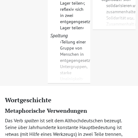
Lager teilen
;
solidarisieren
WG
reflexiv
sich
zusammenhalte
in zwei
Solidarität
,
WGd
entgegengesetzte
Zusammenhalt
W
Lager teilen
Spaltung
Teilung einer
Gruppe von
Menschen in
entgegengesetzte
Untergruppen,
starke
Uneinigkeit
Wortgeschichte
Metaphorische Verwendungen
Das Verb
spalten
ist seit dem Althochdeutschen bezeugt.
Seine über Jahrhunderte konstante Hauptbedeutung ist
etwas (mit Hilfe eines Werkzeugs) in zwei Teile trennen,