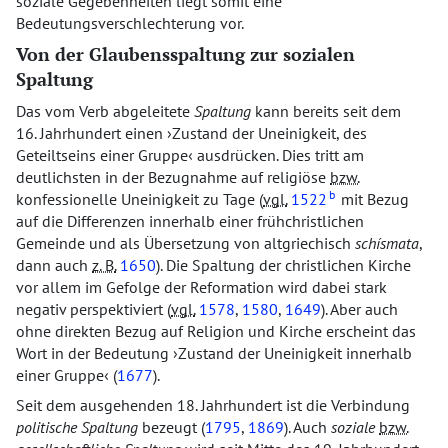
soziale Gegebenheiten liegt somit eine
Bedeutungsverschlechterung vor.
Von der Glaubensspaltung zur sozialen
Spaltung
Das vom Verb abgeleitete
Spaltung
kann bereits seit dem
16. Jahrhundert einen
Zustand der Uneinigkeit, des
Geteiltseins einer Gruppe
ausdrücken. Dies tritt am
deutlichsten in der Bezugnahme auf religiöse
bzw.
b
konfessionelle Uneinigkeit zu Tage (
vgl.
1522
mit Bezug
auf die Differenzen innerhalb einer frühchristlichen
Gemeinde und als Übersetzung von altgriechisch
schísmata
,
dann auch
z. B.
1650
). Die Spaltung der christlichen Kirche
vor allem im Gefolge der Reformation wird dabei stark
negativ perspektiviert (
vgl.
1578
,
1580
,
1649
). Aber auch
ohne direkten Bezug auf Religion und Kirche erscheint das
Wort in der Bedeutung
Zustand der Uneinigkeit innerhalb
einer Gruppe
(
1677
).
Seit dem ausgehenden 18. Jahrhundert ist die Verbindung
politische Spaltung
bezeugt (
1795
,
1869
). Auch
soziale
bzw.