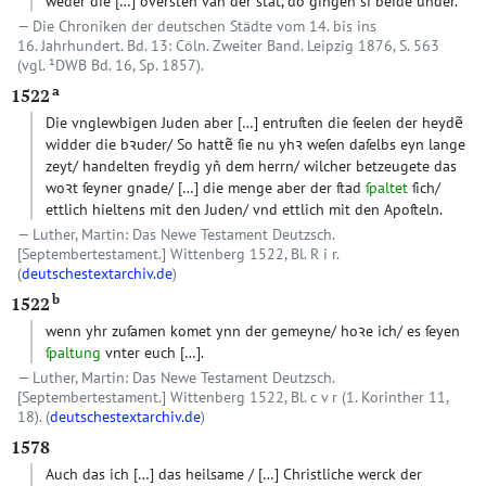
weder die
[…]
oversten van der stat, do gingen si beide under.
Die Chroniken der deutschen Städte vom 14. bis ins
16. Jahrhundert. Bd. 13: Cöln. Zweiter Band. Leipzig 1876, S. 563
(vgl. ¹DWB Bd. 16, Sp. 1857).
a
1522
Die vnglewbigen Juden aber
[…]
entruſten die ſeelen der heydẽ
widder die bꝛuder/ So hattẽ ſie nu yhꝛ weſen daſelbs eyn lange
zeyt/ handelten freydig yñ dem herrn/ wilcher betzeugete das
woꝛt ſeyner gnade/
[…]
die menge aber der ſtad
ſpaltet
ſich/
ettlich hieltens mit den Juden/ vnd ettlich mit den Apoſteln.
Luther, Martin: Das Newe Testament Deutzsch.
[Septembertestament.] Wittenberg 1522, Bl. R i r.
(
deutschestextarchiv.de
)
b
1522
wenn yhr zuſamen komet ynn der gemeyne/ hoꝛe ich/ es ſeyen
ſpaltung
vnter euch
[…]
.
Luther, Martin: Das Newe Testament Deutzsch.
[Septembertestament.] Wittenberg 1522, Bl. c v r (1. Korinther 11,
18). (
deutschestextarchiv.de
)
1578
Auch das ich
[…]
das heilsame /
[…]
Christliche werck der