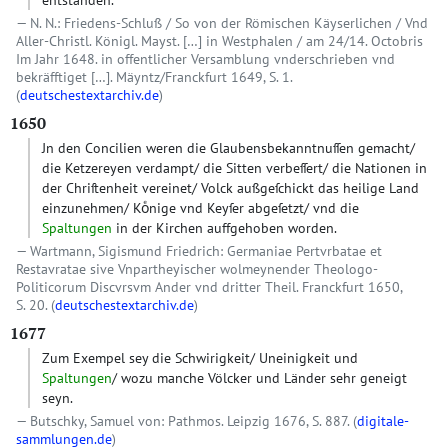
entstanden.
N. N.: Friedens-Schluß / So von der Römischen Käyserlichen / Vnd
Aller-Christl. Königl. Mayst. […] in Westphalen / am 24/14. Octobris
Im Jahr 1648. in offentlicher Versamblung vnderschrieben vnd
bekräfftiget […]. Mäyntz/Franckfurt 1649, S. 1.
(
deutschestextarchiv.de
)
1650
Jn den Concilien weren die Glaubensbekanntnuſſen gemacht/
die Ketzereyen verdampt/ die Sitten verbeſſert/ die Nationen in
der Chriſtenheit vereinet/ Volck außgeſchickt das heilige Land
einzunehmen/ Koͤnige vnd Keyſer abgeſetzt/ vnd die
Spaltungen
in der Kirchen auffgehoben worden.
Wartmann, Sigismund Friedrich: Germaniae Pertvrbatae et
Restavratae sive Vnpartheyischer wolmeynender Theologo-
Politicorum Discvrsvm Ander vnd dritter Theil. Franckfurt 1650,
S. 20. (
deutschestextarchiv.de
)
1677
Zum Exempel sey die Schwirigkeit/ Uneinigkeit und
Spaltungen
/ wozu manche Völcker und Länder sehr geneigt
seyn.
Butschky, Samuel von: Pathmos. Leipzig 1676, S. 887. (
digitale-
sammlungen.de
)