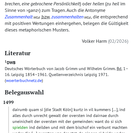
brechen
,
eine gebrochene Persönlichkeit
) oder
heilen
(zu
heil
im
Sinne von
ganz
) zum Tragen. Auch die Antonyme
Zusammenhalt
bzw.
zusammenhalten
, die entsprechend
WGd
WGd
mit positiven Wertungen einhergehen, belegen die Gültigkeit
dieses metaphorischen Musters.
Volker Harm
02/2026
Literatur
1
DWB
Deutsches Wörterbuch von Jacob Grimm und Wilhelm Grimm.
Bd.
1–
16. Leipzig 1854–1961. Quellenverzeichnis Leipzig 1971.
(
woerterbuchnetz.de
)
Belegauswahl
1499
dairumb quam si
[die Stadt Köln]
kurtz in vil kummers
[…]
, ind
alles durch unrecht gewalt der oversten ind dairnae durch
uneinicheit der oversten mit der gemeinden: want do si sich
spielden
ind deilden und mit dem bischof ein verbunt machten