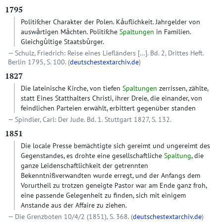
1795
Politiſcher Charakter der Polen. Kaͤuflichkeit. Jahrgelder von
auswaͤrtigen Maͤchten. Politiſche
Spaltungen
in Familien.
Gleichguͤltige Staatsbuͤrger.
Schulz, Friedrich: Reise eines Liefländers […]. Bd. 2, Drittes Heft.
Berlin 1795, S. 100. (
deutschestextarchiv.de
)
1827
Die lateinische Kirche, von tiefen
Spaltungen
zerrissen, zählte,
statt Eines Statthalters Christi, ihrer Dreie, die einander, von
feindlichen Parteien erwählt, erbittert gegenüber standen
Spindler, Carl: Der Jude. Bd. 1. Stuttgart 1827, S. 132.
1851
Die locale Presse bemächtigte sich gereimt und ungereimt des
Gegenstandes, es drohte eine gesellschaftliche
Spaltung
, die
ganze Leidenschaftlichkeit der getrennten
Bekenntnißverwandten wurde erregt, und der Anfangs dem
Vorurtheil zu trotzen geneigte Pastor war am Ende ganz froh,
eine passende Gelegenheit zu finden, sich mit einigem
Anstande aus der Affaire zu ziehen.
Die Grenzboten 10/4/2 (1851), S. 368. (
deutschestextarchiv.de
)