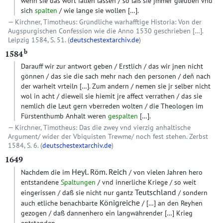
wenn sie das wort fallen lassen / so laß sie jmmer gleuben vnd
sich
spalten
/ wie lange sie wollen
[…]
.
Kirchner, Timotheus: Gründliche warhafftige Historia: Von der
Augspurgischen Confession wie die Anno 1530 geschrieben […].
Leipzig 1584, S. 51. (
deutschestextarchiv.de
)
b
1584
Darauff wir zur antwort geben / Erstlich / das wir jnen nicht
gönnen / das sie die sach mehr nach den personen / deñ nach
der warheit vrteiln
[…]
. Zum andern / nemen sie jr selber nicht
wol in acht / dieweil sie hiemit jre affect verrathen / das sie
nemlich die Leut gern vberreden wolten / die Theologen im
Fürstenthumb Anhalt weren
gespalten
[…]
.
Kirchner, Timotheus: Das die zwey vnd vierzig anhaltische
Argument/ wider der Vbiquisten Trewme/ noch fest stehen. Zerbst
1584, S. 6. (
deutschestextarchiv.de
)
1649
Heyl. Röm. Reich
Nachdem die im
/ von vielen Jahren hero
entstandene
Spaltungen
/ vnd innerliche Kriege / so weit
Teutschland
eingerissen / daß sie nicht nur gantz
/ sondern
Königreiche
auch etliche benachbarte
/
[…]
an den Reyhen
gezogen / daß dannenhero ein langwährender
[…]
Krieg