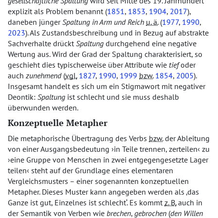
gesellschaftliche Spaltung
wird seit Mitte des 19. Jahrhundert
explizit als Problem benannt (
1851
,
1853
,
1904
,
2017
),
daneben jünger
Spaltung in Arm und Reich
u. ä.
(
1977
,
1990
,
2023
). Als Zustandsbeschreibung und in Bezug auf abstrakte
Sachverhalte drückt
Spaltung
durchgehend eine negative
Wertung aus. Wird der Grad der Spaltung charakterisiert, so
geschieht dies typischerweise über Attribute wie
tief
oder
auch
zunehmend
(
vgl.
1827
,
1990
,
1999
bzw.
1854
,
2005
).
Insgesamt handelt es sich um ein Stigmawort mit negativer
Deontik:
Spaltung
ist schlecht und sie muss deshalb
überwunden werden.
Konzeptuelle Metapher
Die metaphorische Übertragung des Verbs
bzw.
der Ableitung
von einer Ausgangsbedeutung
in Teile trennen, zerteilen
zu
eine Gruppe von Menschen in zwei entgegengesetzte Lager
teilen
steht auf der Grundlage eines elementaren
Vergleichsmusters – einer sogenannten konzeptuellen
Metapher. Dieses Muster kann angegeben werden als
das
Ganze ist gut, Einzelnes ist schlecht
. Es kommt
z. B.
auch in
der Semantik von Verben wie
brechen
,
gebrochen
(
den Willen