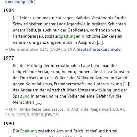
sammlungen.de
)
1904
[…]
Leider kann man nicht sagen, daß das Verständnis für die
Schwierigkeiten unsrer Lage irgendwie in breitern Schichten
unsers Volks, ja auch nur der Gebildeten, vorhanden wäre.
Parteiinteressen, soziale
Spaltungen
, kirchliche Zänkereien
nehmen uns ganz ungebührlich in Anspruch
[…]
.
Die Grenzboten 63/1 (1904), S. 199. (
deutschestextarchiv.de
)
1977
Bei der Prüfung der internationalen Lage habe man die
tiefgreifende Verlagerung hervorgehoben, die sich zu Gunsten
der Durchsetzung des Willens der Völker vollzogen im Kampf
gegen Kolonialismus, Fremdherrschaft und Unterdrückung
[…]
;
das Andauern der wirtschaftlichen Unterentwicklung und der
Spaltung
in arme und reiche Völker sei eine Gefahr für die
Menschheit
[…]
.
N. N.: Afrika-Reise Ceausescus. In: Archiv der Gegenwart, Bd. 47,
15. 3. 1977, S. 20848.
[DWDS]
1990
Die
Spaltung
zwischen Arm und Reich ist tief und brutal.