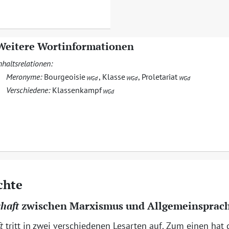
Weitere Wortinformationen
nhaltsrelationen:
Meronyme:
Bourgeoisie
,
Klasse
,
Proletariat
WGd
WGd
WGd
Verschiedene:
Klassenkampf
WGd
chte
chaft
zwischen Marxismus und Allgemeinsprac
t
tritt in zwei verschiedenen Lesarten auf. Zum einen hat 