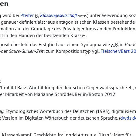
en
 wird bei
Pfeifer
(
s.
Klassengesellschaft
) unter Verwendung sozi
DWDS
n genauer definiert als:
aus antagonistischen Klassen bestehende
rmation auf der Grundlage des Privateigentums an den Produktion
ht in den Händen der besitzenden Klasse
.
osita besteht das Erstglied aus einem Syntagma wie
z. B.
in
Pro-
der
Saure-Gurken-Zeit
; zum Kompositionstyp
vgl.
Fleischer/Barz 2
2
/Irmhild Barz: Wortbildung der deutschen Gegenwartssprache. 4., 
er Mitarbeit von Marianne Schröder. Berlin/Boston 2012.
a.
: Etymologisches Wörterbuch des Deutschen (1993), digitalisie
te Version im Digitalen Wörterbuch der deutschen Sprache. (
dwds.d
, Klassenkampf, Geschichte. In: Ingrid Artus
u. a.
(
Hrsg.
): Marx für