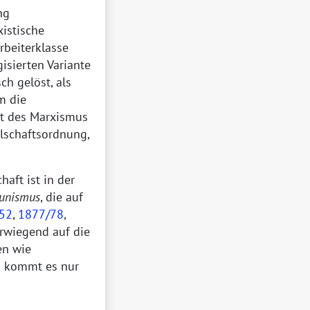
ng
xistische
rbeiterklasse
isierten Variante
h gelöst, als
m die
rt des Marxismus
lschaftsordnung,
aft ist in der
nismus
, die auf
52
,
1877/78
,
rwiegend auf die
en wie
n kommt es nur