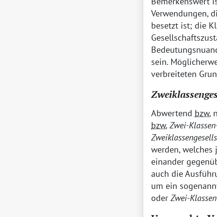
Bemerkenswert is
Verwendungen, die
besetzt ist; die 
Gesellschaftszusta
Bedeutungsnuanc
sein. Möglicherwe
verbreiteten Grun
Zweiklassenges
Abwertend
bzw.
n
bzw.
Zwei-Klassen
Zweiklassengesell
werden, welches j
einander gegenüb
auch die Ausfüh
um ein sogenannt
oder
Zwei-Klassen