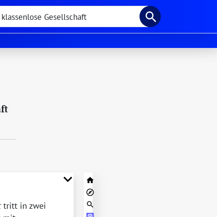
ft
t
tritt in zwei