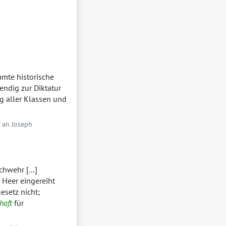
mmte historische
ndig zur Diktatur
ng aller Klassen und
f an Joseph
ichwehr […]
 Heer eingereiht
esetz nicht;
haft
für