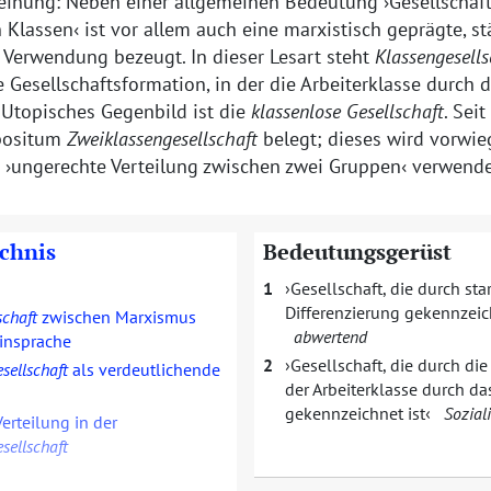
heinung: Neben einer allgemeinen Bedeutung
Gesellschaf
n Klassen
ist vor allem auch eine marxistisch geprägte, st
 Verwendung bezeugt. In dieser Lesart steht
Klassengesells
 Gesellschaftsformation, in der die Arbeiterklasse durch d
 Utopisches Gegenbild ist die
klassenlose Gesellschaft
. Seit
positum
Zweiklassengesellschaft
belegt; dieses wird vorwi
n
ungerechte Verteilung zwischen zwei Gruppen
verwende
ichnis
Bedeutungsgerüst
1
Gesellschaft, die durch sta
Differenzierung gekennzeic
schaft
zwischen Marxismus
abwertend
insprache
2
Gesellschaft, die durch di
sellschaft
als verdeutlichende
der Arbeiterklasse durch da
gekennzeichnet ist
Sozial
erteilung in der
sellschaft