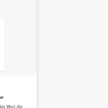
he
das Wort die