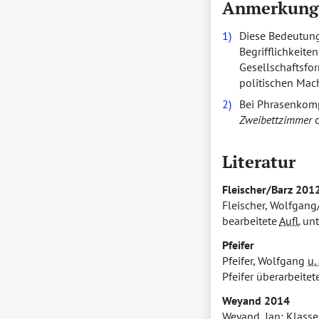
Anmerkung
1)
Diese Bedeutung
Begrifflichkeite
Gesellschaftsfo
politischen Mac
2)
Bei Phrasenkomp
Zweibettzimmer
o
Literatur
Fleischer/Barz 201
Fleischer, Wolfgang
bearbeitete
Aufl.
unt
Pfeifer
Pfeifer, Wolfgang
u. 
Pfeifer überarbeite
Weyand 2014
Weyand, Jan: Klasse