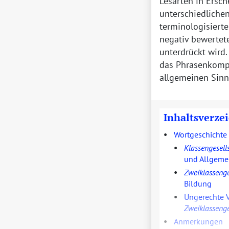
Lesarten in Ersc
unterschiedliche
terminologisierte
negativ bewertete
unterdrückt wird.
das Phrasenkom
allgemeinen Sin
Inhaltsverze
•
Wortgeschichte
•
Klassengesell
und Allgeme
•
Zweiklassenge
Bildung
•
Ungerechte V
Zweiklassenge
•
Anmerkungen