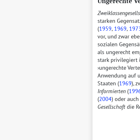
Ungerechte Ve
Zweiklassengesell
starken Gegensat
(
1959
,
1969
,
197
vor, und zwar ebe
sozialen Gegensät
als ungerecht em
stark privilegier
ungerechte Vert
Anwendung auf un
Staaten (
1969
), 
Informierten
(
199
(
2004
) oder auch
Gesellschaft
die R