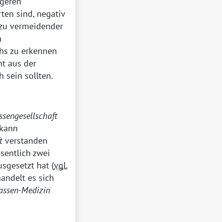
ngeren
ten sind, negativ
d zu vermeidender
n
hs zu erkennen
ht aus der
h sein sollten.
ssengesellschaft
 kann
t
verstanden
sentlich zwei
sgesetzt hat (
vgl.
handelt es sich
assen-Medizin