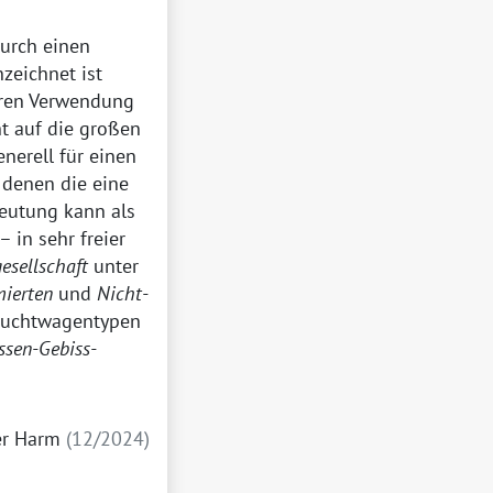
durch einen
zeichnet ist
eren Verwendung
cht auf die großen
nerell für einen
 denen die eine
edeutung kann als
 in sehr freier
esellschaft
unter
mierten
und
Nicht-
rauchtwagentypen
ssen-Gebiss-
er Harm
12/2024