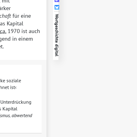
t mit
ärker
chaft
für eine
Wortgeschichte digital
as Kapital
ca.
1970 ist auch
egend in einem
t.
rke soziale
hnet ist
e Unterdrückung
s Kapital
ismus
,
abwertend