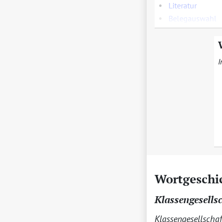
•
Literatur
•
Belegauswahl
I
Wortgeschi
Klassengesells
Klassengesellschaf