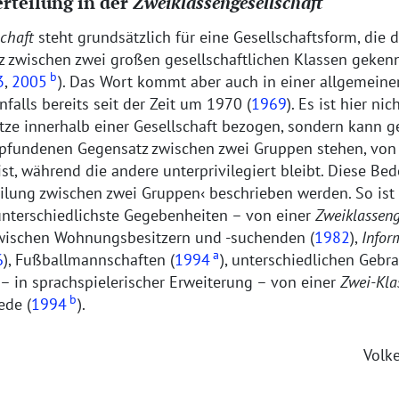
rteilung in der
Zweiklassengesellschaft
schaft
steht grundsätzlich für eine Gesellschaftsform, die 
z zwischen zwei großen gesellschaftlichen Klassen gekenn
b
3
,
2005
). Das Wort kommt aber auch in einer allgemein
nfalls bereits seit der Zeit um 1970 (
1969
). Es ist hier ni
ze innerhalb einer Gesellschaft bezogen, sondern kann ge
pfundenen Gegensatz zwischen zwei Gruppen stehen, von
t ist, während die andere unterprivilegiert bleibt. Diese B
eilung zwischen zwei Gruppen
beschrieben werden. So ist –
terschiedlichste Gegebenheiten – von einer
Zweiklasseng
zwischen Wohnungsbesitzern und -suchenden (
1982
),
Infor
a
6
), Fußballmannschaften (
1994
), unterschiedlichen Geb
 – in sprachspielerischer Erweiterung – von einer
Zwei-Kla
b
ede (
1994
).
Volk