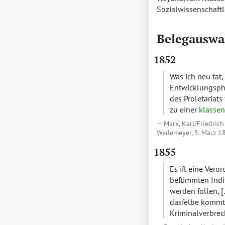
Sozialwissenschaft
Belegauswa
1852
Was ich neu tat
Entwicklungspha
des Proletariats
zu einer
klassen
Marx, Karl/Friedrich
Wedemeyer, 5. März 18
1855
Es iſt eine Ver
beſtimmten Indi
werden ſollen, [
dasſelbe kommt 
Kriminalverbre