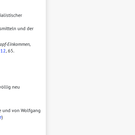
alistischer
smitteln und der
Kopf-Einkommen
,
012
, 65.
völlig neu
rte und von Wolfgang
e
)