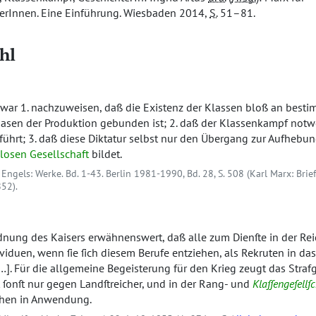
lerInnen. Eine Einführung. Wiesbaden 2014,
S.
51–81.
hl
, war 1. nachzuweisen, daß die Existenz der Klassen bloß an besti
sen der Produktion gebunden ist; 2. daß der Klassenkampf notwe
 führt; 3. daß diese Diktatur selbst nur den Übergang zur Aufhebu
losen Gesellschaft
bildet.
 Engels: Werke. Bd. 1-43. Berlin 1981-1990, Bd. 28, S. 508 (Karl Marx: Brie
52).
ordnung des Kaisers erwähnenswert, daß alle zum Dienſte in der Re
viduen, wenn ſie ſich diesem Berufe entziehen, als Rekruten in das
…]. Für die allgemeine Begeisterung für den Krieg zeugt das Strafg
ſonſt nur gegen Landſtreicher, und in der Rang- und
Klaſſengeſellſc
chen in Anwendung.