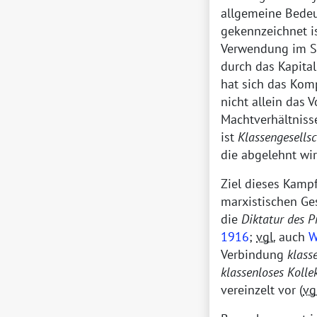
allgemeine Bede
gekennzeichnet i
Verwendung im 
durch das Kapital
hat sich das Kom
nicht allein das 
Machtverhältniss
ist
Klassengesells
die abgelehnt wi
Ziel dieses Kampf
marxistischen Ge
die
Diktatur des P
1916
;
vgl.
auch
W
Verbindung
klass
klassenloses Kolle
vereinzelt vor (
vg