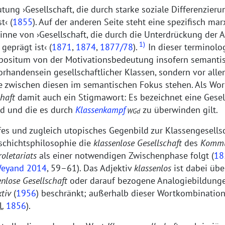
utung
Gesellschaft, die durch starke soziale Differenzieru
st
(
1855
). Auf der anderen Seite steht eine spezifisch mar
Sinne von
Gesellschaft, die durch die Unterdrückung der A
1)
 geprägt ist
(
1871
,
1874
,
1877/78
).
In dieser terminolog
positum von der Motivationsbedeutung insofern semantisc
Vorhandensein gesellschaftlicher Klassen, sondern vor alle
e zwischen diesen im semantischen Fokus stehen. Als Wo
chaft
damit auch ein Stigmawort: Es bezeichnet eine Gesel
rd und die es durch
Klassenkampf
zu überwinden gilt.
WGd
es und zugleich utopisches Gegenbild zur Klassengesellsch
schichtsphilosophie die
klassenlose Gesellschaft
des
Kommu
roletariats
als einer notwendigen Zwischenphase folgt (
18
eyand 2014
, 59–61). Das Adjektiv
klassenlos
ist dabei übe
enlose Gesellschaft
oder darauf bezogene Analogiebildung
ktiv
(
1956
) beschränkt; außerhalb dieser Wortkombinatio
l.
1856
).