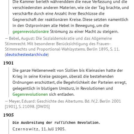
Die Kammer berieth währenddem die neue Verfassung und die
verschiedensten anderen Materien, wie sie der Tag brachte, und
verschärfte durch eine Anzahl ihrer Beschlüsse die
Gegnerschaft der reaktionären Kreise. Diese setzten namentlich
in den Ostprovinzen alle Hebel in Bewegung, um die
gegenrevolutionäre
Strömung zu einer Macht zu steigern.
Bebel, August: Die Sozialdemokratie und das Allgemeine
Stimmrecht. Mit besonderer Berücksichtigung des Frauen-
Stimmrechts und Proportional-Wahlsystems. Berlin 1895, S. 11.
(
deutschestextarchiv.de
)
1901
Die ganze Hellenenwelt von Sizilien bis Kleinasien hatte der
Krieg in seine Kreise gezogen, überall die bestehenden
Ordnungen erschüttert, die Begehrlichkeit der Parteien erregt,
gelegentlich in blutigem Umsturz, in Revolutionen und
Gegenrevolutionen
sich entladen.
Meyer, Eduard: Geschichte des Altertums. Bd. IV,2. Berlin 2001
[1901], S. 21098.
[DWDS]
1905
Die Ausbreitung der ruſſiſchen Revolution.
Czernowitz,
11. Juli 1905.