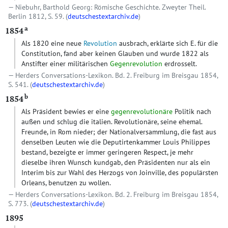
Niebuhr, Barthold Georg: Römische Geschichte. Zweyter Theil.
Berlin 1812, S. 59. (
deutschestextarchiv.de
)
a
1854
Als 1820 eine neue
Revolution
ausbrach, erklärte sich E. für die
Constitution, fand aber keinen Glauben und wurde 1822 als
Anstifter einer militärischen
Gegenrevolution
erdrosselt.
Herders Conversations-Lexikon. Bd. 2. Freiburg im Breisgau 1854,
S. 541. (
deutschestextarchiv.de
)
b
1854
Als Präsident bewies er eine
gegenrevolutionäre
Politik nach
außen und schlug die italien. Revolutionäre, seine ehemal.
Freunde, in Rom nieder; der Nationalversammlung, die fast aus
denselben Leuten wie die Deputirtenkammer Louis Philippes
bestand, bezeigte er immer geringeren Respect, je mehr
dieselbe ihren Wunsch kundgab, den Präsidenten nur als ein
Interim bis zur Wahl des Herzogs von Joinville, des populärsten
Orleans, benutzen zu wollen.
Herders Conversations-Lexikon. Bd. 2. Freiburg im Breisgau 1854,
S. 773. (
deutschestextarchiv.de
)
1895