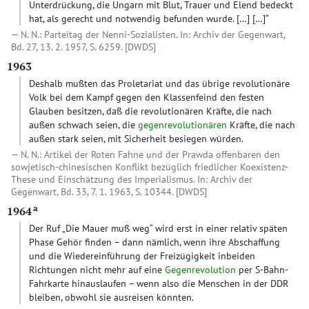
Unterdrückung, die Ungarn mit Blut, Trauer und Elend bedeckt
hat, als gerecht und notwendig befunden wurde.
[…]
[…]“
N. N.: Parteitag der Nenni-Sozialisten. In: Archiv der Gegenwart,
Bd. 27, 13. 2. 1957, S. 6259.
[DWDS]
1963
Deshalb mußten das Proletariat und das übrige revolutionäre
Volk bei dem Kampf gegen den Klassenfeind den festen
Glauben besitzen, daß die revolutionären Kräfte, die nach
außen schwach seien, die
gegenrevolutionären
Kräfte, die nach
außen stark seien, mit Sicherheit besiegen würden.
N. N.: Artikel der Roten Fahne und der Prawda offenbaren den
sowjetisch-chinesischen Konflikt bezüglich friedlicher Koexistenz-
These und Einschätzung des Imperialismus. In: Archiv der
Gegenwart, Bd. 33, 7. 1. 1963, S. 10344.
[DWDS]
a
1964
Der Ruf „Die Mauer muß weg“ wird erst in einer relativ späten
Phase Gehör finden – dann nämlich, wenn ihre Abschaffung
und die Wiedereinführung der Freizügigkeit inbeiden
Richtungen nicht mehr auf eine
Gegenrevolution
per S-Bahn-
Fahrkarte hinauslaufen – wenn also die Menschen in der DDR
bleiben, obwohl sie ausreisen könnten.