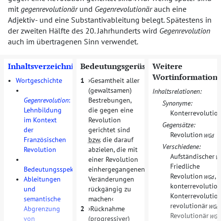
mit
gegenrevolutionär
und
Gegenrevolutionär
auch eine
Adjektiv- und eine Substantivableitung belegt. Spätestens in
der zweiten Hälfte des 20. Jahrhunderts wird
Gegenrevolution
auch im übertragenen Sinn verwendet.
Inhaltsverzeichnis
Bedeutungsgerüst
Weitere
Wortinformation
•
Wortgeschichte
1
Gesamtheit aller
•
(gewaltsamen)
Inhaltsrelationen:
Gegenrevolution
:
Bestrebungen,
Synonyme:
Lehnbildung
die gegen eine
Konterrevolutio
im Kontext
Revolution
Gegensätze:
der
gerichtet sind
Revolution
WGd
Französischen
bzw.
die darauf
Verschiedene:
Revolution
abzielen, die mit
Aufständischer
W
•
einer Revolution
Friedliche
Bedeutungsspektrum
einhergegangenen
Revolution
,
WGd
•
Ableitungen
Veränderungen
konterrevolutio
und
rückgängig zu
Konterrevolutio
semantische
machen
revolutionär
,
WGd
Abgrenzung
2
Rücknahme
Revolutionär
WGd
von
(progressiver)