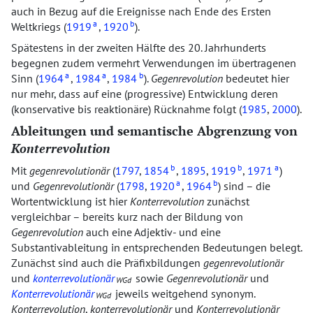
auch in Bezug auf die Ereignisse nach Ende des Ersten
a
b
Weltkriegs (
1919
,
1920
).
Spätestens in der zweiten Hälfte des 20. Jahrhunderts
begegnen zudem vermehrt Verwendungen im übertragenen
a
a
b
Sinn (
1964
,
1984
,
1984
).
Gegenrevolution
bedeutet hier
nur mehr, dass auf eine (progressive) Entwicklung deren
(konservative bis reaktionäre) Rücknahme folgt (
1985
,
2000
).
Ableitungen und semantische Abgrenzung von
Konterrevolution
b
b
a
Mit
gegenrevolutionär
(
1797
,
1854
,
1895
,
1919
,
1971
)
a
b
und
Gegenrevolutionär
(
1798
,
1920
,
1964
) sind – die
Wortentwicklung ist hier
Konterrevolution
zunächst
vergleichbar – bereits kurz nach der Bildung von
Gegenrevolution
auch eine Adjektiv- und eine
Substantivableitung in entsprechenden Bedeutungen belegt.
Zunächst sind auch die Präfixbildungen
gegenrevolutionär
und
konterrevolutionär
sowie
Gegenrevolutionär
und
WGd
Konterrevolutionär
jeweils weitgehend synonym.
WGd
Konterrevolution
,
konterrevolutionär
und
Konterrevolutionär