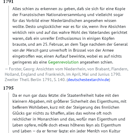
1791
Alles schien zu erkennen zu geben, daſs sie sich für eine Kopie
der Französischen Nationalversammlung und vielleicht sogar
für das Vorbild einer Niederländischen angesehen wissen
wollte. Desto unglücklicher war es für sie, wenn ihre Absichten
wirklich rein und auf das wahre Wohl des Vaterlandes gerichtet
waren, daſs ein unreifer Enthusiasmus in einigen Köpfen
brauste, und am 25. Februar, an dem Tage nachdem der General
van der Mersch
ganz unverhoft in Brüssel von der Armee
eingetroffen war, einen Auflauf bewirkte, wobei es auf nichts
geringeres als eine
Gegenrevolution
angesehen schien.
Forster, Georg: Ansichten vom Niederrhein, von Brabant, Flandern,
Holland, England und Frankreich, im April, Mai und Junius 1790.
Zweiter Theil. Berlin 1791, S. 140. (
deutschestextarchiv.de
)
1795
Da er nun gar dazu ſetzte: die Staatenfreiheit habe mit den
kleinern Abgaben, mit groͤßerer Sicherheit des Eigenthums, mit
beſſerem Wohlleben, kurz mit der Steigerung des ſinnlichen
Gluͤcks gar nichts zu ſchaffen, alles das wohne oft noch
reichlicher in Monarchien und das, wofuͤr man Eigenthum und
Leben opfere, muͤſſe doch etwas hoͤheres ſeyn als Eigenthum
und Leben — da er ferner ſagte: ein jeder Menſch von Kultur