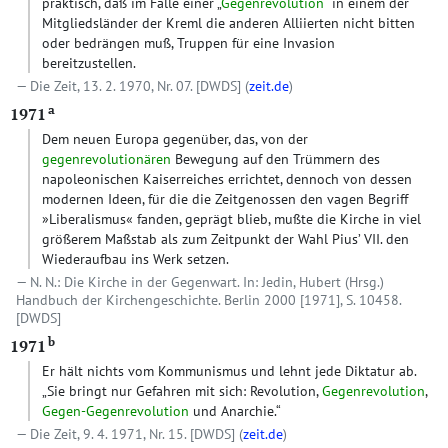
praktisch, daß im Falle einer „
Gegenrevolution
“ in einem der
Mitgliedsländer der Kreml die anderen Alliierten nicht bitten
oder bedrängen muß, Truppen für eine Invasion
bereitzustellen.
Die Zeit, 13. 2. 1970, Nr. 07.
[DWDS]
(
zeit.de
)
a
1971
Dem neuen Europa gegenüber, das, von der
gegenrevolutionären
Bewegung auf den Trümmern des
napoleonischen Kaiserreiches errichtet, dennoch von dessen
modernen Ideen, für die die Zeitgenossen den vagen Begriff
»Liberalismus« fanden, geprägt blieb, mußte die Kirche in viel
größerem Maßstab als zum Zeitpunkt der Wahl Pius’ VII. den
Wiederaufbau ins Werk setzen.
N. N.: Die Kirche in der Gegenwart. In: Jedin, Hubert (Hrsg.)
Handbuch der Kirchengeschichte. Berlin 2000 [1971], S. 10458.
[DWDS]
b
1971
Er hält nichts vom Kommunismus und lehnt jede Diktatur ab.
„Sie bringt nur Gefahren mit sich: Revolution,
Gegenrevolution
,
Gegen-Gegenrevolution
und Anarchie.“
Die Zeit, 9. 4. 1971, Nr. 15.
[DWDS]
(
zeit.de
)