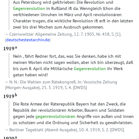
Aus Petersburg wird geſchrieben: Die Revolution und
Gegenrevolution
in Rußland iſt da. Wenngleich ſchon die
verſchiedenen Unruhen im März und April revolutionären
Charakter trugen, die wirkliche Revolution iſt erſt in den letzten
zwei bis drei Wochen zum Ausbruch gekommen.
Czernowitzer Allgemeine Zeitung, 12. 7. 1905, Nr. 458, S. [1].
(
deutschestextarchiv.de
)
a
1919
Nein , fährt Redner fort, das, was Sie denken, habe ich mit
meinen Worten nicht sagen wollen, aber ich bin überzeugt, daß
bis zum 8. April die Militärische
Gegenrevolution
ihr Werk
getan haben wird!
N. N.: Die Wahlen zum Rätekongreß. In: Vossische Zeitung
(Morgen-Ausgabe), 25. 3. 1919, S. 4.
[DWDS]
b
1919
Die Rote Armee der Räterepublik Bayern hat den Zweck, die
Republik der revolutionären Arbeiter, Bauern und Soldaten
gegen jede
gegenrevolutionären
Angriffe von außen und innen
zu schützen und die Ordnung und Sicherheit zu gewährleisten.
Berliner Tageblatt (Abend-Ausgabe), 10. 4. 1919, S. 2.
[DWDS]
a
1920