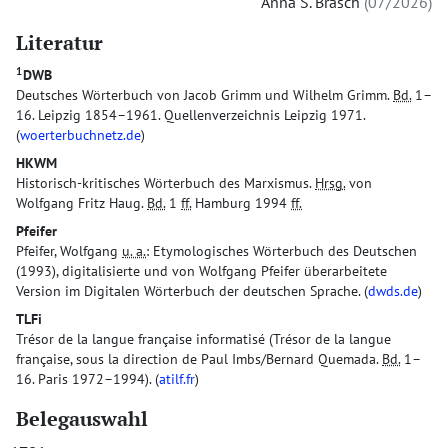
Anna S. Brasch
07/2026
Literatur
1
DWB
Deutsches Wörterbuch von Jacob Grimm und Wilhelm Grimm.
Bd.
1–
16. Leipzig 1854–1961. Quellenverzeichnis Leipzig 1971.
(
woerterbuchnetz.de
)
HKWM
Historisch-kritisches Wörterbuch des Marxismus.
Hrsg.
von
Wolfgang Fritz Haug.
Bd.
1
ff.
Hamburg 1994
ff.
Pfeifer
Pfeifer, Wolfgang
u. a.
: Etymologisches Wörterbuch des Deutschen
(1993), digitalisierte und von Wolfgang Pfeifer überarbeitete
Version im Digitalen Wörterbuch der deutschen Sprache. (
dwds.de
)
TLFi
Trésor de la langue française informatisé (Trésor de la langue
française, sous la direction de Paul Imbs/Bernard Quemada.
Bd.
1–
16. Paris 1972–1994). (
atilf.fr
)
Belegauswahl