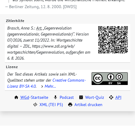
Berliner Zeitung, 12. 8. 2000.
[DWDS]
Zitierhilfe
Brasch, Anna S.:
Art.
„Gegenrevolution
(gegenrevolutionär, Gegenrevolutionär)“. Version
07/​2026
, zuerst
11/​2022
. In: Wortgeschichte
digital – ZDL, https://www.zdl.org/​wb/​
wortgeschichten/​
Gegenrevolution
, aufgerufen am
6. 8. 2026
.
Lizenz
Der Text dieses Artikels sowie sein XML-
Quelltext stehen unter der
Creative Commons-
Lizenz BY-SA 4.0
.
Mehr…
WGd
-Startseite
Podcast
Wort-Quiz
API
XML (TEI P5)
Artikel drucken