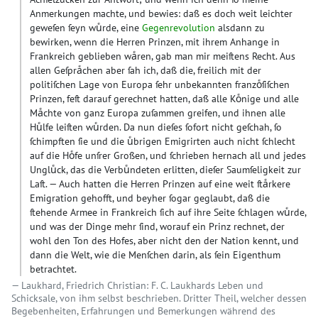
Anmerkungen machte, und bewies: daß es doch weit leichter
geweſen ſeyn wuͤrde, eine
Gegenrevolution
alsdann zu
bewirken, wenn die Herren Prinzen, mit ihrem Anhange in
Frankreich geblieben waͤren, gab man mir meiſtens Recht. Aus
allen Geſpraͤchen aber ſah ich, daß die, freilich mit der
politiſchen Lage von Europa ſehr unbekannten franzoͤſiſchen
Prinzen, feſt darauf gerechnet hatten, daß alle Koͤnige und alle
Maͤchte von ganz Europa zuſammen greifen, und ihnen alle
Huͤlfe leiſten wuͤrden. Da nun dieſes ſofort nicht geſchah, ſo
ſchimpften ſie und die uͤbrigen Emigrirten auch nicht ſchlecht
auf die Hoͤfe unſrer Großen, und ſchrieben hernach all und jedes
Ungluͤck, das die Verbuͤndeten erlitten, dieſer Saumſeligkeit zur
Laſt. — Auch hatten die Herren Prinzen auf eine weit ſtaͤrkere
Emigration gehofft, und beyher ſogar geglaubt, daß die
ſtehende Armee in Frankreich ſich auf ihre Seite ſchlagen wuͤrde,
und was der Dinge mehr ſind, worauf ein Prinz rechnet, der
wohl den Ton des Hofes, aber nicht den der Nation kennt, und
dann die Welt, wie die Menſchen darin, als ſein Eigenthum
betrachtet.
Laukhard, Friedrich Christian: F. C. Laukhards Leben und
Schicksale, von ihm selbst beschrieben. Dritter Theil, welcher dessen
Begebenheiten, Erfahrungen und Bemerkungen während des