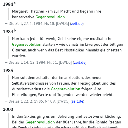
a
1984
Margaret Thatcher kam zur Macht und begann ihre
konservative
Gegenrevolution
.
Die Zeit, 27. 4. 1984, Nr. 18.
[DWDS]
(
zeit.de
)
b
1984
Nun kann jeder für wenig Geld seine eigene musikalische
Gegenrevolution
starten – wie damals im Liverpool der billigen
Gitarren, auch wenn das Beat-Nostalgiker niemals gleichsetzen
wurden.
Die Zeit, 14. 12. 1984, Nr. 51.
[DWDS]
(
zeit.de
)
1985
Nun soll dem Zeitalter der Emanzipation, des neuen
Selbstverständnisses von Frauen, der Freizügigkeit und des
Autoritätsverlusts die
Gegenrevolution
folgen. Alte
Einstellungen, Werte und Tugenden werden wiederbelebt.
Die Zeit, 22. 2. 1985, Nr. 09.
[DWDS]
(
zeit.de
)
2000
In den Sixties ging es um Befreiung und Selbstverwirklichung.
Bei der
Gegenrevolution
der 80er-Jahre, für die Ronald Reagan
als Symbol steht, wurde die wirtschaftliche Freiheit erkämpft.