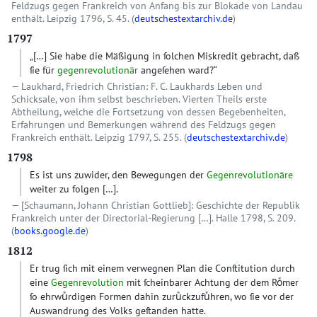
Feldzugs gegen Frankreich von Anfang bis zur Blokade von Landau
enthält. Leipzig 1796, S. 45. (
deutschestextarchiv.de
)
1797
„
[…]
Sie habe die Mäßigung in ſolchen Miskredit gebracht, daß
ſie für
gegenrevolutionär
angeſehen ward?“
Laukhard, Friedrich Christian: F. C. Laukhards Leben und
Schicksale, von ihm selbst beschrieben. Vierten Theils erste
Abtheilung, welche die Fortsetzung von dessen Begebenheiten,
Erfahrungen und Bemerkungen während des Feldzugs gegen
Frankreich enthält. Leipzig 1797, S. 255. (
deutschestextarchiv.de
)
1798
Es ist uns zuwider, den Bewegungen der
Gegenrevolutionäre
weiter zu folgen […].
[Schaumann, Johann Christian Gottlieb]: Geschichte der Republik
Frankreich unter der Directorial-Regierung […]. Halle 1798, S. 209.
(
books.google.de
)
1812
Er trug ſich mit einem verwegnen Plan die Conſtitution durch
eine
Gegenrevolution
mit ſcheinbarer Achtung der dem Roͤmer
ſo ehrwuͤrdigen Formen dahin zuruͤckzufuͤhren, wo ſie vor der
Auswandrung des Volks geſtanden hatte.