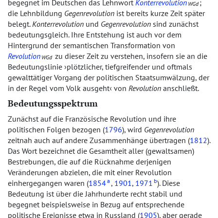
begegnet im Deutschen das Lehnwort
Konterrevolution
;
WGd
die Lehnbildung
Gegenrevolution
ist bereits kurze Zeit später
belegt.
Konterrevolution
und
Gegenrevolution
sind zunächst
bedeutungsgleich. Ihre Entstehung ist auch vor dem
Hintergrund der semantischen Transformation von
Revolution
zu dieser Zeit zu verstehen, insofern sie an die
WGd
Bedeutungslinie
plötzlicher, tiefgreifender und oftmals
gewalttätiger Vorgang der politischen Staatsumwälzung, der
in der Regel vom Volk ausgeht
von
Revolution
anschließt.
Bedeutungsspektrum
Zunächst auf die Französische Revolution und ihre
politischen Folgen bezogen (
1796
), wird
Gegenrevolution
zeitnah auch auf andere Zusammenhänge übertragen (
1812
).
Das Wort bezeichnet die Gesamtheit aller (gewaltsamen)
Bestrebungen, die auf die Rücknahme derjenigen
Veränderungen abzielen, die mit einer Revolution
a
b
einhergegangen waren (
1854
,
1901
,
1971
). Diese
Bedeutung ist über die Jahrhunderte recht stabil und
begegnet beispielsweise in Bezug auf entsprechende
politische Ereignisse etwa in Russland (
1905
), aber gerade