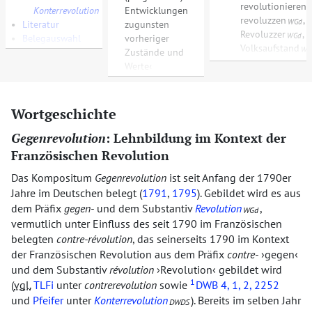
revolutionieren
Konterrevolution
Entwicklungen
revoluzzen
,
WGd
•
Literatur
zugunsten
Revoluzzer
,
WGd
•
Belegauswahl
vorheriger
Volksaufstand
WG
Zustände und
Werte
Wortgeschichte
Gegenrevolution
: Lehnbildung im Kontext der
Französischen Revolution
Das Kompositum
Gegenrevolution
ist seit Anfang der 1790er
Jahre im Deutschen belegt (
1791
,
1795
). Gebildet wird es aus
dem Präfix
gegen-
und dem Substantiv
Revolution
,
WGd
vermutlich unter Einfluss des seit 1790 im Französischen
belegten
contre-révolution
, das seinerseits 1790 im Kontext
der Französischen Revolution aus dem Präfix
contre-
gegen
und dem Substantiv
révolution
Revolution
gebildet wird
1
(
vgl.
TLFi
unter
contrerevolution
sowie
DWB
4, 1, 2, 2252
und
Pfeifer
unter
Konterrevolution
). Bereits im selben Jahr
DWDS