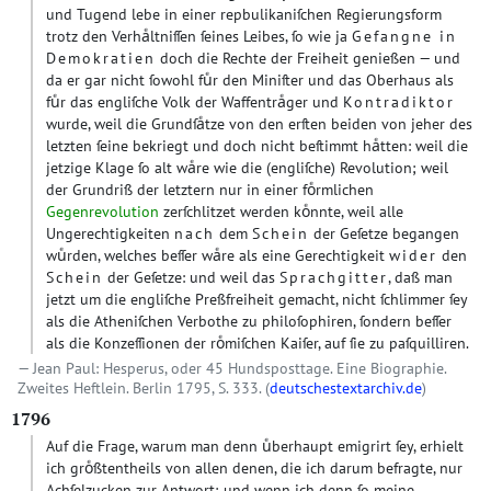
und Tugend lebe in einer repbulikaniſchen Regierungsform
trotz den Verhaͤltniſſen ſeines Leibes, ſo wie ja
Gefangne in
Demokratien
doch die Rechte der Freiheit genießen — und
da er gar nicht ſowohl fuͤr den Miniſter und das Oberhaus als
fuͤr das engliſche Volk der Waffentraͤger und
Kontradiktor
wurde, weil die Grundſaͤtze von den erſten beiden von jeher des
letzten ſeine bekriegt und doch nicht beſtimmt haͤtten: weil die
jetzige Klage ſo alt waͤre wie die (engliſche) Revolution; weil
der Grundriß der letztern nur in einer foͤrmlichen
Gegenrevolution
zerſchlitzet werden koͤnnte, weil alle
Ungerechtigkeiten
nach
dem
Schein
der Geſetze begangen
wuͤrden, welches beſſer waͤre als eine Gerechtigkeit
wider
den
Schein
der Geſetze: und weil das
Sprachgitter
, daß man
jetzt um die engliſche Preßfreiheit gemacht, nicht ſchlimmer ſey
als die Atheniſchen Verbothe zu philoſophiren, ſondern beſſer
als die Konzeſſionen der roͤmiſchen Kaiſer, auf ſie zu paſquilliren.
Jean Paul: Hesperus, oder 45 Hundsposttage. Eine Biographie.
Zweites Heftlein. Berlin 1795, S. 333. (
deutschestextarchiv.de
)
1796
Auf die Frage, warum man denn uͤberhaupt emigrirt ſey, erhielt
ich groͤßtentheils von allen denen, die ich darum befragte, nur
Achſelzucken zur Antwort; und wenn ich denn ſo meine