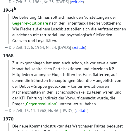
Die Zeit, 5. 6. 1964, Nr. 23.
[DWDS]
(
zeit.de
)
b
1964
Die Befreiung Chinas soll sich nach den Vorstellungen der
Gegenrevolutionäre
nach der Tintenfleck-Theorie vollziehen:
Wie Flecke auf einem Löschblatt sollen sich die Aufstandszonen
ausdehnen mit territorial und psychologisch fließenden
Grenzen und Loyalitäten.
Die Zeit, 12. 6. 1964, Nr. 24.
[DWDS]
(
zeit.de
)
1968
Zurückgeschlagen hat man auch schon, als vor etwa einem
Monat bei zahlreichen Parteisektionen und einzelnen KP-
Mitgliedern anonyme Flugschriften ins Haus flatterten, auf
denen die kühnsten Behauptungen über die – angeblich von
der Dubcek-Gruppe gedeckten – konterrevolutionären
Machenschaften in der Tschechoslowakei zu lesen waren und
der KPI-Führung indirekt der Vorwurf gemacht wurde, die
Prager „
Gegenrevolution
“ unterstützt zu haben.
Die Zeit, 15. 11. 1968, Nr. 46.
[DWDS]
(
zeit.de
)
1970
Die neue Kommandostruktur des Warschauer Paktes bedeutet