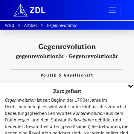
WGd
Artikel
Gegenrevolution
Gegenrevolution
gegenrevolutionär
·
Gegenrevolutionär
Politik & Gesellschaft
Kurz gefasst
Gegenrevolution
ist seit Beginn der 1790er Jahre im
Deutschen belegt. Es wird wohl unter Einfluss des zunächst
bedeutungsgleichen Lehnwortes
Konterrevolution
aus dem
Präfix
gegen-
und dem Substantiv
Revolution
gebildet und
bedeutet
Gesamtheit aller (gewaltsamen) Bestrebungen, die
gegen eine Revolution gerichtet sind
. Nur wenig später sind