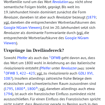
Wortfamilie rund um das Wort
Revolution
nicht ohne
WGd
semantische Folgen bleibt, geprägt. Bis weit ins
19. Jahrhundert hinein dominiert zunächst die Form
Revoluzer
, daneben ist aber auch
Revolutzer
bezeugt (
1879
;
vgl.
daneben die entsprechenden Wortverlaufskurven des
Google NGram Viewers
). Erst im 20. Jahrhundert setzt sich
Revoluzzer
als dominante Formvariante durch (
vgl.
die
entsprechende Wortverlaufskurve des
Google NGram
Viewers
).
Ursprünge im Dreiländereck?
1
Sowohl
Pfeifer
als auch das
DFWB
geht davon aus, dass
das Wort um 1800 wohl in Anlehnung an das italienische
rivoluzionario
entsteht (
Pfeifer
unter
Revoluzzer
sowie
DWDS
1
DFWB
3, 422–423
;
vgl.
zu
rivoluzionario
auch
GDLI
XVI,
1087
). Insofern allerdings zahlreiche frühe Belege dem
elsässischen und schweizerischen Raum zuzuordnen sind
a
b
(
1795
,
1800
,
1800
;
vgl.
daneben allerdings auch etwa
1794
), ist auch ein französischer Einfluss zumindest nicht
auszuschließen. Für einen Einfluss des Französischen spricht
nicht zuletzt, dass
Revoluzzer
gerade zu Beginn auch in den