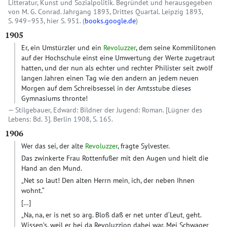
Litteratur, Kunst und Sozialpolitik. Begründet und herausgegeben
von M. G. Conrad. Jahrgang 1893, Drittes Quartal. Leipzig 1893,
S. 949–953, hier S. 951. (
books.google.de
)
1905
Er, ein Umstürzler und ein
Revoluzzer
, dem seine Kommilitonen
auf der Hochschule einst eine Umwertung der Werte zugetraut
hatten, und der nun als echter und rechter Philister seit zwölf
langen Jahren einen Tag wie den andern an jedem neuen
Morgen auf dem Schreibsessel in der Amtsstube dieses
Gymnasiums thronte!
Stilgebauer, Edward: Bildner der Jugend: Roman. [Lügner des
Lebens: Bd. 3]. Berlin 1908, S. 165.
1906
Wer das sei, der alte
Revoluzzer
, fragte Sylvester.
Das zwinkerte Frau Rottenfußer mit den Augen und hielt die
Hand an den Mund.
„Net so laut! Den alten Herrn mein‚ ich, der neben Ihnen
wohnt.“
[…]
„Na, na, er is net so arg. Bloß daß er net unter d‘Leut‚ geht.
Wissen’s, weil er bei da Revoluzzion dabei war. Mei Schwager