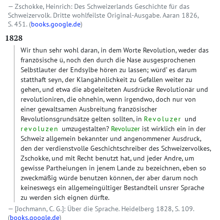
Zschokke, Heinrich: Des Schweizerlands Geschichte für das
Schweizervolk. Dritte wohlfeilste Original-Ausgabe. Aaran 1826,
S. 451. (
books.google.de
)
1828
Wir thun sehr wohl daran, in dem Worte Revolution, weder das
französische ü, noch den durch die Nase ausgesprochenen
Selbstlauter der Endsylbe hören zu lassen; würd’ es darum
statthaft seyn, der Klangähnlichkeit zu Gefallen weiter zu
gehen, und etwa die abgeleiteten Ausdrücke Revolutionär und
revolutioniren, die ohnehin, wenn irgendwo, doch nur von
einer gewaltsamen Ausbreitung französischer
Revolutionsgrundsätze gelten sollten, in
Revoluzer
und
revoluzen
umzugestalten?
Revoluzer
ist wirklich ein in der
Schweiz allgemein bekannter und angenommener Ausdruck,
den der verdienstvolle Geschichtschreiber des Schweizervolkes,
Zschokke, und mit Recht benutzt hat, und jeder Andre, um
gewisse Partheiungen in jenem Lande zu bezeichnen, eben so
zweckmäßig würde benutzen können, der aber darum noch
keineswegs ein allgemeingültiger Bestandteil unsrer Sprache
zu werden sich eignen dürfte.
[Jochmann, C. G.]: Über die Sprache. Heidelberg 1828, S. 109.
(
books.google.de
)