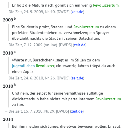
Er holt die Matura nach, gönnt sich ein wenig
Revoluzzertum
.
Die Zeit, 24. 9. 2009, Nr. 40.
[DWDS]
(
zeit.de
)
b
2009
Eine Studentin probt, Streber- und
Revoluzzertum
zu einem
perfekten Studentenleben zu verschmelzen; ein Sprayer
überzieht nachts die Stadt mit seinen Botschaften.
Die Zeit, 7. 12. 2009 (online).
[DWDS]
(
zeit.de
)
a
2010
»Warte nur, Bürschchen«, sagt er im Stillen zu dem
jugendlichen
Revoluzzer
, »in zwanzig Jahren trägst du auch
einen Zopf.«
Die Zeit, 24. 6. 2010, Nr. 26.
[DWDS]
(
zeit.de
)
b
2010
Und nein, der selbst für seine Verhältnisse auffällige
Aktivitätsschub habe nichts mit parteiinternem
Revoluzzertum
zu tun.
Die Zeit, 15. 7. 2010, Nr. 29.
[DWDS]
(
zeit.de
)
2014
Bei ihm melden sich Junge, die etwas bewegen wollen. Er sagt: