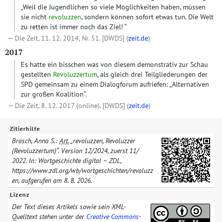
„Weil die Jugendlichen so viele Möglichkeiten haben, müssen
sie nicht
revoluzzen
, sondern können sofort etwas tun. Die Welt
zu retten ist immer noch das Ziel! “
Die Zeit, 11. 12. 2014, Nr. 51.
[DWDS]
(
zeit.de
)
2017
Es hatte ein bisschen was von diesem demonstrativ zur Schau
gestellten
Revoluzzertum
, als gleich drei Teilgliederungen der
SPD gemeinsam zu einem Dialogforum aufriefen: „Alternativen
zur großen Koalition“.
Die Zeit, 8. 12. 2017 (online).
[DWDS]
(
zeit.de
)
Zitierhilfe
Brasch, Anna S.:
Art.
„revoluzzen, Revoluzzer
(Revoluzzertum)“. Version
12/​2024
, zuerst
11/​
2022
. In: Wortgeschichte digital – ZDL,
https://www.zdl.org/​wb/​wortgeschichten/​
revoluzz
en
, aufgerufen am
8. 8. 2026
.
Lizenz
Der Text dieses Artikels sowie sein XML-
Quelltext stehen unter der
Creative Commons-