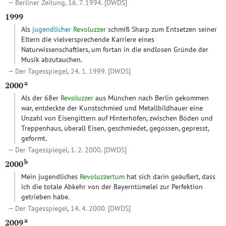
Berliner Zeitung, 16. 7. 1994.
[DWDS]
1999
Als
jugendlicher
Revoluzzer
schmiß Sharp zum Entsetzen seiner
Eltern die vielversprechende Karriere eines
Naturwissenschaftlers, um fortan in die endlosen Gründe der
Musik abzutauchen.
Der Tagesspiegel, 24. 1. 1999.
[DWDS]
a
2000
Als der 68er
Revoluzzer
aus München nach Berlin gekommen
war, entdeckte der Kunstschmied und Metallbildhauer eine
Unzahl von Eisengittern auf Hinterhöfen, zwischen Böden und
Treppenhaus, überall Eisen, geschmiedet, gegossen, gepresst,
geformt.
Der Tagesspiegel, 1. 2. 2000.
[DWDS]
b
2000
Mein jugendliches
Revoluzzertum
hat sich darin geäußert, dass
ich die totale Abkehr von der Bayerntümelei zur Perfektion
getrieben habe.
Der Tagesspiegel, 14. 4. 2000.
[DWDS]
a
2009