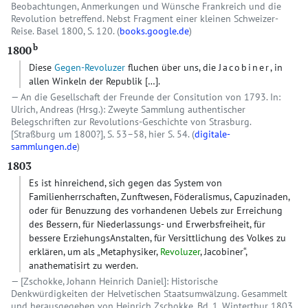
Beobachtungen, Anmerkungen und Wünsche Frankreich und die
Revolution betreffend. Nebst Fragment einer kleinen Schweizer-
Reise. Basel 1800, S. 120. (
books.google.de
)
b
1800
Diese
Gegen-Revoluzer
fluchen über uns, die
Jacobiner
, in
allen Winkeln der Republik […].
An die Gesellschaft der Freunde der Consitution von 1793. In:
Ulrich, Andreas (Hrsg.): Zweyte Sammlung authentischer
Belegschriften zur Revolutions-Geschichte von Strasburg.
[Straßburg um 1800?], S. 53–58, hier S. 54. (
digitale-
sammlungen.de
)
1803
Es ist hinreichend, sich gegen das System von
Familienherrschaften, Zunftwesen, Föderalismus, Capuzinaden,
oder für Benuzzung des vorhandenen Uebels zur Erreichung
des Bessern, für Niederlassungs- und Erwerbsfreiheit, für
bessere ErziehungsAnstalten, für Versittlichung des Volkes zu
erklären, um als „Metaphysiker,
Revoluzer
, Jacobiner“,
anathematisirt zu werden.
[Zschokke, Johann Heinrich Daniel]: Historische
Denkwürdigkeiten der Helvetischen Staatsumwälzung. Gesammelt
und herausgegeben von Heinrich Zschokke. Bd. 1. Winterthur 1803,