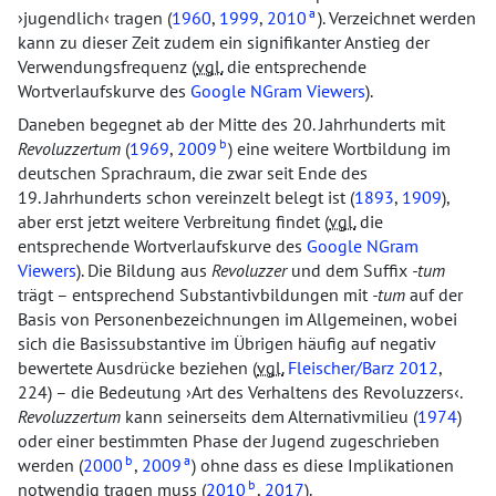
a
jugendlich
tragen (
1960
,
1999
,
2010
). Verzeichnet werden
kann zu dieser Zeit zudem ein signifikanter Anstieg der
Verwendungsfrequenz (
vgl.
die entsprechende
Wortverlaufskurve des
Google NGram Viewers
).
Daneben begegnet ab der Mitte des 20. Jahrhunderts mit
b
Revoluzzertum
(
1969
,
2009
) eine weitere Wortbildung im
deutschen Sprachraum, die zwar seit Ende des
19. Jahrhunderts schon vereinzelt belegt ist (
1893
,
1909
),
aber erst jetzt weitere Verbreitung findet (
vgl.
die
entsprechende Wortverlaufskurve des
Google NGram
Viewers
). Die Bildung aus
Revoluzzer
und dem Suffix
-tum
trägt – entsprechend Substantivbildungen mit
-tum
auf der
Basis von Personenbezeichnungen im Allgemeinen, wobei
sich die Basissubstantive im Übrigen häufig auf negativ
bewertete Ausdrücke beziehen (
vgl.
Fleischer/Barz 2012
,
224) – die Bedeutung
Art des Verhaltens des Revoluzzers
.
Revoluzzertum
kann seinerseits dem Alternativmilieu (
1974
)
oder einer bestimmten Phase der Jugend zugeschrieben
b
a
werden (
2000
,
2009
) ohne dass es diese Implikationen
b
notwendig tragen muss (
2010
,
2017
).