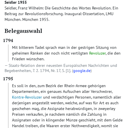
Seidler 1955
Seidler, Franz Wilhelm: Die Geschichte des Wortes Revolution. Ein
Beitrag zur Revolutionsforschung. Inaugural-Dissertation, LMU
München. München 1955.
Belegauswahl
1794
Mit bitterem Tadel sprach man in der gestrigen Sitzung von
geheimen Ränken der noch nicht vertilgten
Revoluzer
, die den
Frieden wünschen.
Staats-Relation derer neuesten Europäischen Nachrichten und
Begebenheiten, 7. 2. 1794, Nr. 17, S. [1]. (
google.de
)
1795
Es soll in den, zum Bezirk der Rhein-Armee gehörigen
Departementen, ein genaues Aufsuchen aller Verschwörer,
Kontre-Revoluzer
und verdächtigen Personen, namentlich aller
derjenigen angestellt werden, welche, auf was für Art es auch
geschehen mag, die Assignate herabwürdigen, in zweyerley
Preisen verkaufen, je nachdem nämlich die Zahlung in
Assignaten oder in klingender Münze geschieht, mit dem Gelde
Handel treiben, die Waaren erster Nothwendigkeit, womit sie