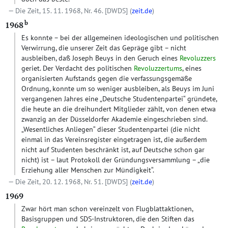
Die Zeit, 15. 11. 1968, Nr. 46.
[DWDS]
(
zeit.de
)
b
1968
Es konnte – bei der allgemeinen ideologischen und politischen
Verwirrung, die unserer Zeit das Gepräge gibt – nicht
ausbleiben, daß Joseph Beuys in den Geruch eines
Revoluzzers
geriet. Der Verdacht des politischen
Revoluzzertums
, eines
organisierten Aufstands gegen die verfassungsgemäße
Ordnung, konnte um so weniger ausbleiben, als Beuys im Juni
vergangenen Jahres eine „Deutsche Studentenpartei“ gründete,
die heute an die dreihundert Mitglieder zählt, von denen etwa
zwanzig an der Düsseldorfer Akademie eingeschrieben sind.
„Wesentliches Anliegen“ dieser Studentenpartei (die nicht
einmal in das Vereinsregister eingetragen ist, die außerdem
nicht auf Studenten beschränkt ist, auf Deutsche schon gar
nicht) ist – laut Protokoll der Gründungsversammlung – „die
Erziehung aller Menschen zur Mündigkeit“.
Die Zeit, 20. 12. 1968, Nr. 51.
[DWDS]
(
zeit.de
)
1969
Zwar hört man schon vereinzelt von Flugblattaktionen,
Basisgruppen und SDS-Instruktoren, die den Stiften das