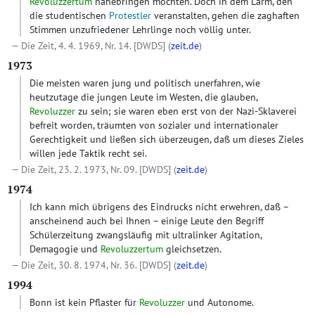
Revoluzzertum
nahebringen möchten. Doch in dem Lärm, den
die studentischen
Protestler
veranstalten, gehen die zaghaften
Stimmen unzufriedener Lehrlinge noch völlig unter.
Die Zeit, 4. 4. 1969, Nr. 14.
[DWDS]
(
zeit.de
)
1973
Die meisten waren jung und politisch unerfahren, wie
heutzutage die jungen Leute im Westen, die glauben,
Revoluzzer
zu sein; sie waren eben erst von der Nazi-Sklaverei
befreit worden, träumten von sozialer und internationaler
Gerechtigkeit und ließen sich überzeugen, daß um dieses Zieles
willen jede Taktik recht sei.
Die Zeit, 23. 2. 1973, Nr. 09.
[DWDS]
(
zeit.de
)
1974
Ich kann mich übrigens des Eindrucks nicht erwehren, daß –
anscheinend auch bei Ihnen – einige Leute den Begriff
Schülerzeitung zwangsläufig mit ultralinker Agitation,
Demagogie und
Revoluzzertum
gleichsetzen.
Die Zeit, 30. 8. 1974, Nr. 36.
[DWDS]
(
zeit.de
)
1994
Bonn ist kein Pflaster für
Revoluzzer
und Autonome.