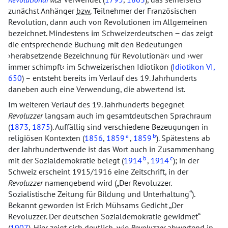
WGd
zunächst Anhänger
bzw.
Teilnehmer der Französischen
Revolution, dann auch von Revolutionen im Allgemeinen
bezeichnet. Mindestens im Schweizerdeutschen ‒ das zeigt
die entsprechende Buchung mit den Bedeutungen
herabsetzende Bezeichnung für Revolutionär
und
wer
immer schimpft
im Schweizerischen Idiotikon (
Idiotikon
VI,
650
) – entsteht bereits im Verlauf des 19. Jahrhunderts
daneben auch eine Verwendung, die abwertend ist.
Im weiteren Verlauf des 19. Jahrhunderts begegnet
Revoluzzer
langsam auch im gesamtdeutschen Sprachraum
(
1873
,
1875
). Auffällig sind verschiedene Bezeugungen in
a
b
religiösen Kontexten (
1856
,
1859
,
1859
). Spätestens ab
der Jahrhundertwende ist das Wort auch in Zusammenhang
b
c
mit der Sozialdemokratie belegt (
1914
,
1914
); in der
Schweiz erscheint 1915/1916 eine Zeitschrift, in der
Revoluzzer
namengebend wird (
Der Revoluzzer.
Sozialistische Zeitung für Bildung und Unterhaltung
).
Bekannt geworden ist Erich Mühsams Gedicht
Der
Revoluzzer. Der deutschen Sozialdemokratie gewidmet
(
1907
). Hier zeigt sich deutlich, wie
Revoluzzer
abwertend in