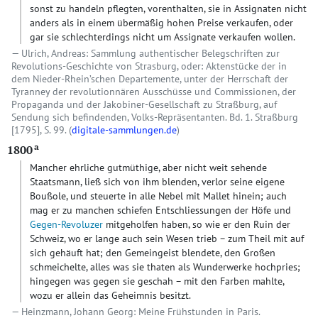
sonst zu handeln pflegten, vorenthalten, sie in Assignaten nicht
anders als in einem übermäßig hohen Preise verkaufen, oder
gar sie schlechterdings nicht um Assignate verkaufen wollen.
Ulrich, Andreas: Sammlung authentischer Belegschriften zur
Revolutions-Geschichte von Strasburg, oder: Aktenstücke der in
dem Nieder-Rhein’schen Departemente, unter der Herrschaft der
Tyranney der revolutionnären Ausschüsse und Commissionen, der
Propaganda und der Jakobiner-Gesellschaft zu Straßburg, auf
Sendung sich befindenden, Volks-Repräsentanten. Bd. 1. Straßburg
[1795], S. 99. (
digitale-sammlungen.de
)
a
1800
Mancher ehrliche gutmüthige, aber nicht weit sehende
Staatsmann, ließ sich von ihm blenden, verlor seine eigene
Boußole, und steuerte in alle Nebel mit Mallet hinein; auch
mag er zu manchen schiefen Entschliessungen der Höfe und
Gegen-Revoluzer
mitgeholfen haben, so wie er den Ruin der
Schweiz, wo er lange auch sein Wesen trieb – zum Theil mit auf
sich gehäuft hat; den Gemeingeist blendete, den Großen
schmeichelte, alles was sie thaten als Wunderwerke hochpries;
hingegen was gegen sie geschah – mit den Farben mahlte,
wozu er allein das Geheimnis besitzt.
Heinzmann, Johann Georg: Meine Frühstunden in Paris.