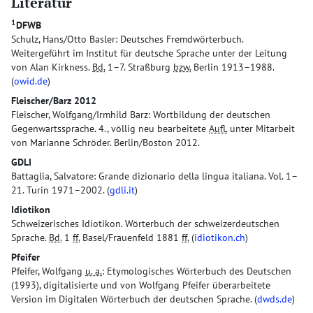
Literatur
1
DFWB
Schulz, Hans/Otto Basler: Deutsches Fremdwörterbuch.
Weitergeführt im Institut für deutsche Sprache unter der Leitung
von Alan Kirkness.
Bd.
1–7. Straßburg
bzw.
Berlin 1913–1988.
(
owid.de
)
Fleischer/Barz 2012
Fleischer, Wolfgang/Irmhild Barz: Wortbildung der deutschen
Gegenwartssprache. 4., völlig neu bearbeitete
Aufl.
unter Mitarbeit
von Marianne Schröder. Berlin/Boston 2012.
GDLI
Battaglia, Salvatore: Grande dizionario della lingua italiana. Vol. 1–
21. Turin 1971–2002. (
gdli.it
)
Idiotikon
Schweizerisches Idiotikon. Wörterbuch der schweizerdeutschen
Sprache.
Bd.
1
ff.
Basel/Frauenfeld 1881
ff.
(
idiotikon.ch
)
Pfeifer
Pfeifer, Wolfgang
u. a.
: Etymologisches Wörterbuch des Deutschen
(1993), digitalisierte und von Wolfgang Pfeifer überarbeitete
Version im Digitalen Wörterbuch der deutschen Sprache. (
dwds.de
)