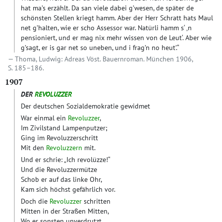
hat ma’s erzählt. Da san viele dabei g’wesen, de später de
schönsten Stellen kriegt hamm. Aber der Herr Schratt hats Maul
net g’halten, wie er scho Assessor war. Natürli hamm s‘ ‚n
pensioniert, und er mag nix mehr wissen von de Leut‘. Aber wie
g’sagt, er is gar net so uneben, und i frag’n no heut’.“
Thoma, Ludwig: Adreas Vöst. Bauernroman. München 1906,
S. 185–186.
1907
DER
REVOLUZZER
Der deutschen Sozialdemokratie gewidmet
War einmal ein
Revoluzzer
,
Im Zivilstand Lampenputzer;
Ging im Revoluzzerschritt
Mit den
Revoluzzern
mit.
Und er schrie: „Ich revolüzze!“
Und die Revoluzzermütze
Schob er auf das linke Ohr,
Kam sich höchst gefährlich vor.
Doch die
Revoluzzer
schritten
Mitten in der Straßen Mitten,
Wo er sonsten unverdrutzt