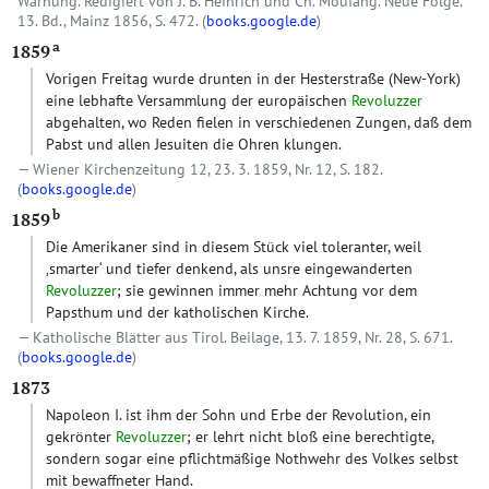
Warnung. Redigiert von J. B. Heinrich und Ch. Moufang. Neue Folge.
13. Bd., Mainz 1856, S. 472. (
books.google.de
)
a
1859
Vorigen Freitag wurde drunten in der Hesterstraße (New-York)
eine lebhafte Versammlung der europäischen
Revoluzzer
abgehalten, wo Reden fielen in verschiedenen Zungen, daß dem
Pabst und allen Jesuiten die Ohren klungen.
Wiener Kirchenzeitung 12, 23. 3. 1859, Nr. 12, S. 182.
(
books.google.de
)
b
1859
Die Amerikaner sind in diesem Stück viel toleranter, weil
‚smarter‘ und tiefer denkend, als unsre eingewanderten
Revoluzzer
; sie gewinnen immer mehr Achtung vor dem
Papsthum und der katholischen Kirche.
Katholische Blätter aus Tirol. Beilage, 13. 7. 1859, Nr. 28, S. 671.
(
books.google.de
)
1873
Napoleon I. ist ihm der Sohn und Erbe der Revolution, ein
gekrönter
Revoluzzer
; er lehrt nicht bloß eine berechtigte,
sondern sogar eine pflichtmäßige Nothwehr des Volkes selbst
mit bewaffneter Hand.