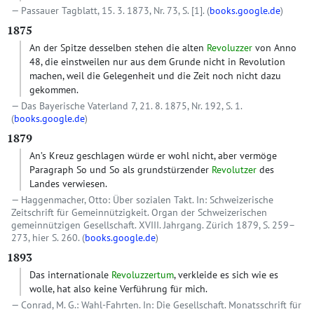
Passauer Tagblatt, 15. 3. 1873, Nr. 73, S. [1]. (
books.google.de
)
1875
An der Spitze desselben stehen die alten
Revoluzzer
von Anno
48, die einstweilen nur aus dem Grunde nicht in Revolution
machen, weil die Gelegenheit und die Zeit noch nicht dazu
gekommen.
Das Bayerische Vaterland 7, 21. 8. 1875, Nr. 192, S. 1.
(
books.google.de
)
1879
An’s Kreuz geschlagen würde er wohl nicht, aber vermöge
Paragraph So und So als grundstürzender
Revolutzer
des
Landes verwiesen.
Haggenmacher, Otto: Über sozialen Takt. In: Schweizerische
Zeitschrift für Gemeinnützigkeit. Organ der Schweizerischen
gemeinnützigen Gesellschaft. XVIII. Jahrgang. Zürich 1879, S. 259–
273, hier S. 260. (
books.google.de
)
1893
Das internationale
Revoluzzertum
, verkleide es sich wie es
wolle, hat also keine Verführung für mich.
Conrad, M. G.: Wahl-Fahrten. In: Die Gesellschaft. Monatsschrift für