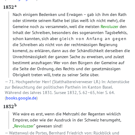
a
1832
Nach einigem Bedenken und Erwägen – gab ich ihm den Rath
oder stimmte seinem Rathe bei (das weiß ich nicht mehr), die
Gemeine noch zu versammeln, weil die meisten
Revoluzer
den
Inhalt der Schreiben, besonders des sogenannten Tagsbefehls,
schon kannten, sich aber
gleich von Anfang an gegen
die Schreiben als nicht von der rechtmässigen Regierung
komend, zu erklären, dann aus der Schändlichkeit derselben die
Unrechtmässigkeit der ganzen Sache zu erweisen, und zulezt
bestimmt anzufragen: Wer von den Bürgern der Gemeine auf
die Seite der Ordnung, des Rechts und der gesetzmässigen
Obrigkeit treten will, trete zu seiner Seite über.
71. Hochgeehrter Herr! (Statthaltereiverweser LR.) In: Actenstücke
zur Beleuchtung der politischen Parthein im Kanton Basel.
Während des Jahres 1831. Sursee 1832, S. 62–65, hier S. 64.
(
books.google.de
)
b
1832
Wie wäre es erst, wenn die Mehrzahl der Regenten wirklich
Empörer, oder wie der Ausdruck in der Schweiz herumgeht,
„
Revoluzzer
“ gewesen sind!
Wattenwyl-de Portes, Bernhard Friedrich von: Rückblick und