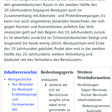
den gesamtdeutschen Raum. In der zweiten Hälfte des
20. Jahrhunderts begegnet
Revoluzzer
auch im
Zusammenhang mit Alternativ- und Protestbewegungen. Es
kann nun auch allgemeiner jemanden bezeichnen, der sich
gegen Normen und Konventionen auflehnt. Das Verb
revoluzzen
geht auf den Beginn des 19. Jahrhunderts zurück.
Es ist ebenfalls zunächst im Schweizerdeutschen belegt und
insgesamt bis heute wenig üblich.
Revoluzzertum
wird Ende
des 19. Jahrhundert gebildet, findet aber erst in der zweiten
Hälfte des 20. Jahrhunderts weitere Verbreitung und
bedeutet
Art des Verhaltens des Revoluzzers
.
Inhaltsverzeichnis
Bedeutungsgerüste
Weitere
Wortinformation
•
Wortgeschichte
revoluzzen
•
Von
Revolutzer
1
jemand, der
Wortbildungen:
bis
Revoluzzer
:
sich als
Gegen-Revoluzer
,
Erstbezeugungen
Revolutionär
Konter-Revoluzer
und
ausgibt, ohne
Inhaltsrelationen:
Formvarianten
dabei ernst
Bedeutungsverwandt
des
genommen zu
Ausdrücke: