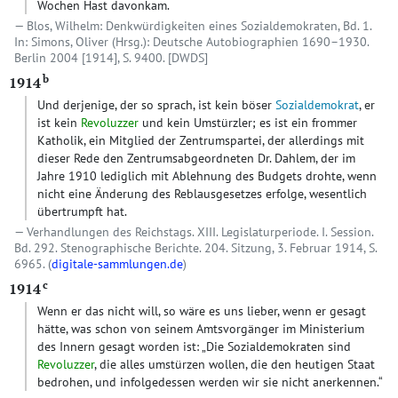
Wochen Hast davonkam.
Blos, Wilhelm: Denkwürdigkeiten eines Sozialdemokraten, Bd. 1.
In: Simons, Oliver (Hrsg.): Deutsche Autobiographien 1690–1930.
Berlin 2004 [1914], S. 9400.
[DWDS]
b
1914
Und derjenige, der so sprach, ist kein böser
Sozialdemokrat
, er
ist kein
Revoluzzer
und kein Umstürzler; es ist ein frommer
Katholik, ein Mitglied der Zentrumspartei, der allerdings mit
dieser Rede den Zentrumsabgeordneten Dr. Dahlem, der im
Jahre 1910 lediglich mit Ablehnung des Budgets drohte, wenn
nicht eine Änderung des Reblausgesetzes erfolge, wesentlich
übertrumpft hat.
Verhandlungen des Reichstags. XIII. Legislaturperiode. I. Session.
Bd. 292. Stenographische Berichte. 204. Sitzung, 3. Februar 1914, S.
6965. (
digitale-sammlungen.de
)
c
1914
Wenn er das nicht will, so wäre es uns lieber, wenn er gesagt
hätte, was schon von seinem Amtsvorgänger im Ministerium
des Innern gesagt worden ist: „Die Sozialdemokraten sind
Revoluzzer
, die alles umstürzen wollen, die den heutigen Staat
bedrohen, und infolgedessen werden wir sie nicht anerkennen.“