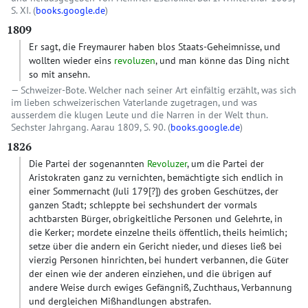
S. XI. (
books.google.de
)
1809
Er sagt, die Freymaurer haben blos Staats-Geheimnisse, und
wollten wieder eins
revoluzen
, und man könne das Ding nicht
so mit ansehn.
Schweizer-Bote. Welcher nach seiner Art einfältig erzählt, was sich
im lieben schweizerischen Vaterlande zugetragen, und was
ausserdem die klugen Leute und die Narren in der Welt thun.
Sechster Jahrgang. Aarau 1809, S. 90. (
books.google.de
)
1826
Die Partei der sogenannten
Revoluzer
, um die Partei der
Aristokraten ganz zu vernichten, bemächtigte sich endlich in
einer Sommernacht (Juli 179
[?]
) des groben Geschützes, der
ganzen Stadt; schleppte bei sechshundert der vormals
achtbarsten Bürger, obrigkeitliche Personen und Gelehrte, in
die Kerker; mordete einzelne theils öffentlich, theils heimlich;
setze über die andern ein Gericht nieder, und dieses ließ bei
vierzig Personen hinrichten, bei hundert verbannen, die Güter
der einen wie der anderen einziehen, und die übrigen auf
andere Weise durch ewiges Gefängniß, Zuchthaus, Verbannung
und dergleichen Mißhandlungen abstrafen.