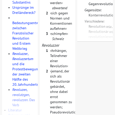
Substantivs
werden
Gegenrevolution
•
Ursprünge im
abwertend
Gegensätze:
Dreiländereck?
2
sich gegen
Konterrevolutio
•
Normen und
Verschiedene:
Bedeutungsentwicklung
Konventionen
Revolution
,
WGd
zwischen
auflehnen
Revolutionär
WGd
Französischer
3
schimpfen
revolutionieren
Revolution
Schweiz
und Erstem
Revoluzzer
Weltkrieg
1
Anhänger,
•
Revoluzzer
,
Teilnehmer
Revoluzzertum
einer
und die
Revolution
Protestbewegungen
2
jemand, der
der zweiten
sich als
Hälfte des
Revolutionär
20. Jahrhunderts
gebärdet,
•
Revoluzen
,
ohne dabei
revolutzgen
,
ernst
revoluzzen
. Das
genommen zu
Verb
werden;
•
Literatur
Pseudorevolutionär