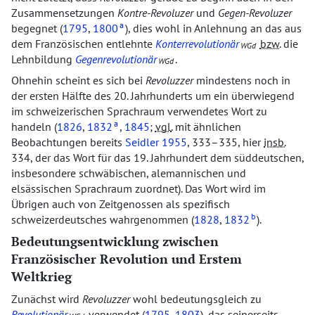
Zusammensetzungen
Kontre-Revoluzer
und
Gegen-Revoluzer
a
begegnet (
1795
,
1800
), dies wohl in Anlehnung an das aus
dem Französischen entlehnte
Konterrevolutionär
bzw.
die
WGd
Lehnbildung
Gegenrevolutionär
.
WGd
Ohnehin scheint es sich bei
Revoluzzer
mindestens noch in
der ersten Hälfte des 20. Jahrhunderts um ein überwiegend
im schweizerischen Sprachraum verwendetes Wort zu
a
handeln (
1826
,
1832
,
1845
;
vgl.
mit ähnlichen
Beobachtungen bereits
Seidler 1955
, 333–335, hier
insb.
334, der das Wort für das 19. Jahrhundert dem süddeutschen,
insbesondere schwäbischen, alemannischen und
elsässischen Sprachraum zuordnet). Das Wort wird im
Übrigen auch von Zeitgenossen als spezifisch
b
schweizerdeutsches wahrgenommen (
1828
,
1832
).
Bedeutungsentwicklung zwischen
Französischer Revolution und Erstem
Weltkrieg
Zunächst wird
Revoluzzer
wohl bedeutungsgleich zu
Revolutionär
verwendet (
1795
,
1803
), das seinerseits