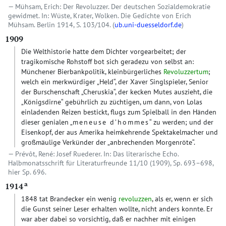
Mühsam, Erich: Der Revoluzzer. Der deutschen Sozialdemokratie
gewidmet. In: Wüste, Krater, Wolken. Die Gedichte von Erich
Mühsam. Berlin 1914, S. 103/104. (
ub.uni-duesseldorf.de
)
1909
Die Welthistorie hatte dem Dichter vorgearbeitet; der
tragikomische Rohstoff bot sich geradezu von selbst an:
Münchener Bierbankpolitik, kleinbürgerliches
Revoluzzertum
;
welch ein merkwürdiger „Held“, der Xaver Singlspieler, Senior
der Burschenschaft „Cheruskia“, der kecken Mutes auszieht, die
„Königsdirne“ gebührlich zu züchtigen, um dann, von Lolas
einladenden Reizen bestickt, flugs zum Spielball in den Händen
dieser genialen „
meneuse d’hommes
“ zu werden; und der
Eisenkopf, der aus Amerika heimkehrende Spektakelmacher und
großmäulige Verkünder der „anbrechenden Morgenröte“.
Prévôt, René: Josef Ruederer. In: Das literarische Echo.
Halbmonatsschrift für Literaturfreunde 11/10 (1909), Sp. 693–698,
hier Sp. 696.
a
1914
1848 tat Brandecker ein wenig
revoluzzen
, als er, wenn er sich
die Gunst seiner Leser erhalten wollte, nicht anders konnte. Er
war aber dabei so vorsichtig, daß er nachher mit einigen