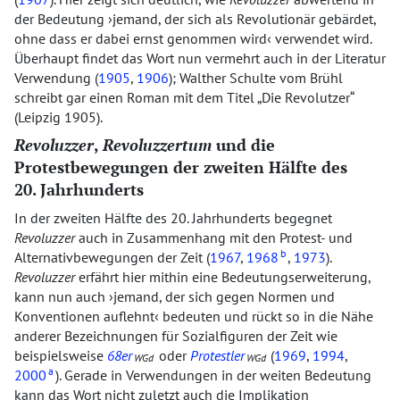
der Bedeutung
jemand, der sich als Revolutionär gebärdet,
ohne dass er dabei ernst genommen wird
verwendet wird.
Überhaupt findet das Wort nun vermehrt auch in der Literatur
Verwendung (
1905
,
1906
); Walther Schulte vom Brühl
schreibt gar einen Roman mit dem Titel
Die Revolutzer
(Leipzig 1905).
Revoluzzer
,
Revoluzzertum
und die
Protestbewegungen der zweiten Hälfte des
20. Jahrhunderts
In der zweiten Hälfte des 20. Jahrhunderts begegnet
Revoluzzer
auch in Zusammenhang mit den Protest- und
b
Alternativbewegungen der Zeit (
1967
,
1968
,
1973
).
Revoluzzer
erfährt hier mithin eine Bedeutungserweiterung,
kann nun auch
jemand, der sich gegen Normen und
Konventionen auflehnt
bedeuten und rückt so in die Nähe
anderer Bezeichnungen für Sozialfiguren der Zeit wie
beispielsweise
68er
oder
Protestler
(
1969
,
1994
,
WGd
WGd
a
2000
). Gerade in Verwendungen in der weiten Bedeutung
kann das Wort nicht zuletzt auch die Implikation