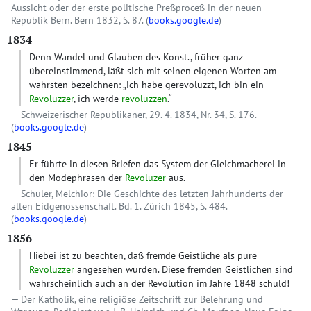
Aussicht oder der erste politische Preßproceß in der neuen
Republik Bern. Bern 1832, S. 87. (
books.google.de
)
1834
Denn Wandel und Glauben des Konst., früher ganz
übereinstimmend, läßt sich mit seinen eigenen Worten am
wahrsten bezeichnen: „ich habe gerevoluzzt, ich bin ein
Revoluzzer
, ich werde
revoluzzen
.“
Schweizerischer Republikaner, 29. 4. 1834, Nr. 34, S. 176.
(
books.google.de
)
1845
Er führte in diesen Briefen das System der Gleichmacherei in
den Modephrasen der
Revoluzer
aus.
Schuler, Melchior: Die Geschichte des letzten Jahrhunderts der
alten Eidgenossenschaft. Bd. 1. Zürich 1845, S. 484.
(
books.google.de
)
1856
Hiebei ist zu beachten, daß fremde Geistliche als pure
Revoluzzer
angesehen wurden. Diese fremden Geistlichen sind
wahrscheinlich auch an der Revolution im Jahre 1848 schuld!
Der Katholik, eine religiöse Zeitschrift zur Belehrung und