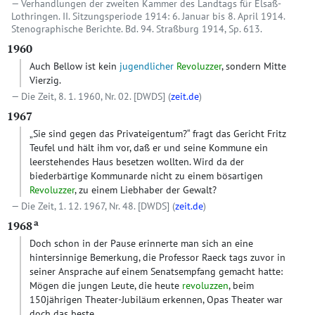
Verhandlungen der zweiten Kammer des Landtags für Elsaß-
Lothringen. II. Sitzungsperiode 1914: 6. Januar bis 8. April 1914.
Stenographische Berichte. Bd. 94. Straßburg 1914, Sp. 613.
1960
Auch Bellow ist kein
jugendlicher
Revoluzzer
, sondern Mitte
Vierzig.
Die Zeit, 8. 1. 1960, Nr. 02.
[DWDS]
(
zeit.de
)
1967
„Sie sind gegen das Privateigentum?“ fragt das Gericht Fritz
Teufel und hält ihm vor, daß er und seine Kommune ein
leerstehendes Haus besetzen wollten. Wird da der
biederbärtige Kommunarde nicht zu einem bösartigen
Revoluzzer
, zu einem Liebhaber der Gewalt?
Die Zeit, 1. 12. 1967, Nr. 48.
[DWDS]
(
zeit.de
)
a
1968
Doch schon in der Pause erinnerte man sich an eine
hintersinnige Bemerkung, die Professor Raeck tags zuvor in
seiner Ansprache auf einem Senatsempfang gemacht hatte:
Mögen die jungen Leute, die heute
revoluzzen
, beim
150jährigen Theater-Jubiläum erkennen, Opas Theater war
doch das beste.