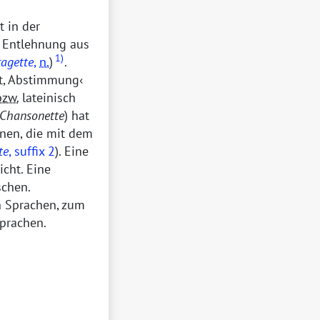
t in der
e Entlehnung aus
1)
ragette
,
n.
)
.
t, Abstimmung
bzw.
lateinisch
Chansonette
) hat
hnen, die mit dem
te
, suffix 2
). Eine
icht. Eine
schen.
n Sprachen, zum
Sprachen.