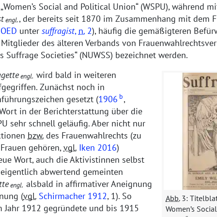
„
Women’s Social and Political Union
“ (WSPU), während mi
st
, der bereits seit 1870 im Zusammenhang mit dem 
engl.
OED
unter
suffragist
,
n.
2
), häufig die gemäßigteren Befür
 Mitglieder des älteren Verbands von Frauenwahlrechtsver
 Suffrage Societies
“ (NUWSS) bezeichnet werden.
agette
wird bald in weiteren
engl.
fgegriffen. Zunächst noch in
b
nführungszeichen gesetzt (
1906
,
 Wort in der Berichterstattung über die
 sehr schnell geläufig. Aber nicht nur
ktionen
bzw.
des Frauenwahlrechts (zu
 Frauen gehören,
vgl.
Iken 2016
)
ue Wort, auch die Aktivistinnen selbst
eigentlich abwertend gemeinten
tte
alsbald in affirmativer Aneignung
engl.
nung (
vgl.
Schirmacher 1912
, 1). So
Abb.
3: Titelblat
im Jahr 1912 gegründete und bis 1915
Women’s Social 