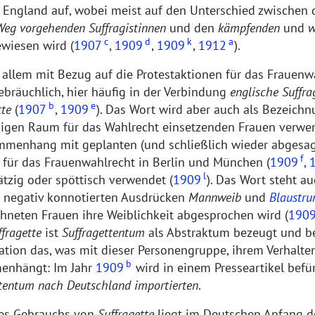
 England auf, wobei meist auf den Unterschied zwischen
 Weg vorgehenden
Suffragistinnen
und den
kämpfenden
und
w
c
d
k
a
wiesen wird (
1907
,
1909
,
1909
,
1912
).
 allem mit Bezug auf die Protestaktionen für das Frauenw
bräuchlich, hier häufig in der Verbindung
englische Suffra
b
e
tte
(
1907
,
1909
). Das Wort wird aber auch als Bezeichn
igen Raum für das Wahlrecht einsetzenden Frauen verwe
mmenhang mit geplanten (und schließlich wieder abgesag
f
für das Frauenwahlrecht in Berlin und München (
1909
,
l
tzig oder spöttisch verwendet (
1909
). Das Wort steht a
s negativ konnotierten Ausdrücken
Mannweib
und
Blaustru
hneten Frauen ihre Weiblichkeit abgesprochen wird (
190
ffragette
ist
Suffragettentum
als Abstraktum bezeugt und b
ation das, was mit dieser Personengruppe, ihrem Verhalte
b
enhängt: Im Jahr
1909
wird in einem Presseartikel befü
tentum nach Deutschland importierten
.
es Gebrauchs von
Suffragette
liegt im Deutschen Anfang de