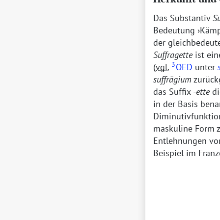
Das Substantiv
Su
Bedeutung
Kämp
der gleichbedeut
Suffragette
ist ei
3
(
vgl.
OED
unter
suffrāgium
zurück
das Suffix
-ette
di
in der Basis bena
Diminutivfunktio
maskuline Form 
Entlehnungen v
Beispiel im Fran