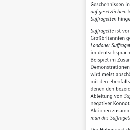
Geschehnissen in
auf gesetzlichem
Suffragetten
hinge
Suffragette
ist vor
Großbritannien ge
Londoner Suffrage
im deutschsprach
Beispiel im Zusa
Demonstrationen 
wird meist abschä
mit den ebenfall
denen den bezeic
Ableitung von
Su
negativer Konnot
Aktionen zusamm
man das Suffraget
Der Höhepunkt d