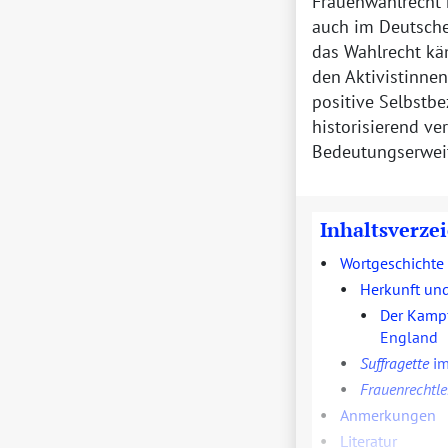
Frauenwahlrecht 
auch im Deutschen
das Wahlrecht kä
den Aktivistinnen
positive Selbstbe
historisierend ve
Bedeutungserwei
Inhaltsverze
•
Wortgeschichte
•
Herkunft un
•
Der Kampf
England
•
Suffragette
im
•
Frauenrechtle
•
Anmerkungen
•
Literatur