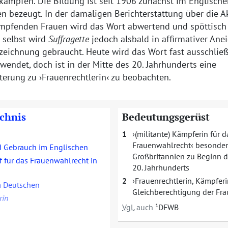
kämpfen. Die Bildung ist seit 1906 zunächst im Englische
 bezeugt. In der damaligen Berichterstattung über die Ak
mpfenden Frauen wird das Wort abwertend und spöttisch
 selbst wird
Suffragette
jedoch alsbald in affirmativer Ane
zeichnung gebraucht. Heute wird das Wort fast ausschließ
rwendet, doch ist in der Mitte des 20. Jahrhunderts eine
terung zu
Frauenrechtlerin
zu beobachten.
ichnis
Bedeutungsgerüst
1
(militante) Kämpferin für d
Frauenwahlrecht
besonder
d Gebrauch im Englischen
Großbritannien zu Beginn 
 für das Frauenwahlrecht in
20. Jahrhunderts
2
Frauenrechtlerin, Kämpferi
 Deutschen
Gleichberechtigung der Fra
rin
Vgl.
auch
¹DFWB