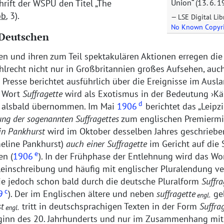
chrift der WSPU den Titel
The
Union“ (13. 6. 1
b.
3).
LSE Digital Lib
No Known Copyr
Deutschen
en und ihren zum Teil spektakulären Aktionen erregen di
lrecht nicht nur in Großbritannien großes Aufsehen, auch
Presse berichtet ausführlich über die Ereignisse im Ausla
e Wort
Suffragette
wird als Exotismus in der Bedeutung
Kä
d
alsbald übernommen. Im Mai
1906
berichtet das
Leipz
ng der sogenannten Suffragettes
zum englischen Premiermi
in Pankhurst
wird im Oktober desselben Jahres geschrieben,
eline Pankhurst)
auch einer Suffragette
im Gericht auf die 
e
en (
1906
). In der Frühphase der Entlehnung wird das Wo
Kleinschreibung und häufig mit englischer Pluralendung v
die jedoch schon bald durch die deutsche Pluralform
Suffra
c
9
). Der im Englischen ältere und neben
suffragette
ge
engl.
st
tritt in deutschsprachigen Texten in der Form
Suffra
engl.
ginn des 20. Jahrhunderts und nur im Zusammenhang mit