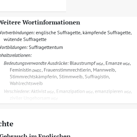
Weitere Wortinformationen
ortverbindungen:
englische Suffragette
,
kämpfende Suffragette
,
wütende Suffragette
ortbildungen:
Suffragettentum
nhaltsrelationen:
Bedeutungsverwandte Ausdrücke:
Blaustrumpf
,
Emanze
,
WGd
WGd
Feministin
,
Frauenstimmrechtlerin
,
Mannweib
,
DWDS
Stimmrechtskämpferin
,
Stimmweib
,
Suffragistin
,
Wahlrechtsweib
Verschiedene:
Aktivist
,
Emanzipation
,
emanzipieren
,
WGd
WGd
WGd
ziviler Ungehorsam
WGd
chte
 Gebrauch im Englischen