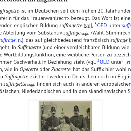
ffragette
ist im Deutschen seit dem frühen 20. Jahrhunder
ferin für das Frauenwahlrecht
bezeugt. Das Wort ist ein
3
enden englischen Bildung
suffragette
(
vgl.
OED
unter
suff
ne Ableitung vom Substantiv
suffrage
Wahl, Stimmrech
engl.
suffrage
,
n.
), das auf gleichbedeutend französisch
suffrage
geht. In
Suffragette
(und einer vergleichbaren Bildung wie
e Wortbildungsfunktion, eine weibliche Person zu bezeic
3
nnten Sachverhalt in Beziehung steht (
vgl.
OED
unter
-et
n, wie in
Operette
oder
Zigarette
, hat das Suffix hier wohl n
zu
Suffragette
existiert weder im Deutschen noch im Engli
on
suffragette
finden sich auch in anderen europäische
engl.
zösischen, Niederländischen und in den skandinavischen 