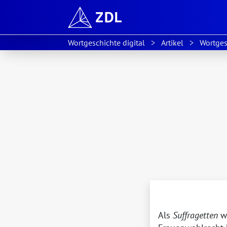
Wortgeschichte digital
Artikel
Wortges
Als
Suffragetten
we