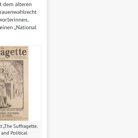
t dem älteren
Frauenwahlrecht
worterinnen,
einen „
National
t „The Suffragette.
and Political