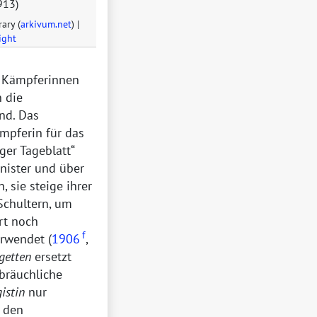
913)
rary (
arkivum.net
) |
ight
e Kämpferinnen
 die
nd. Das
mpferin für das
iger Tageblatt
nister und über
 sie steige ihrer
Schultern, um
rt noch
f
erwendet (
1906
,
getten
ersetzt
bräuchliche
gistin
nur
 den