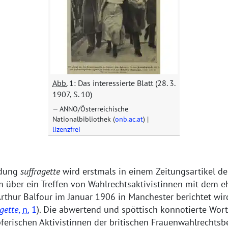
Abb.
1: Das interessierte Blatt (28. 3.
1907, S. 10)
ANNO/Österreichische
Nationalbibliothek (
onb.ac.at
) |
lizenzfrei
ldung
suffragette
wird erstmals in einem Zeitungsartikel d
m über ein Treffen von Wahlrechtsaktivistinnen mit dem 
rthur Balfour im Januar 1906 in Manchester berichtet wir
agette
,
n.
1
). Die abwertend und spöttisch konnotierte Wor
pferischen Aktivistinnen der britischen Frauenwahlrechts