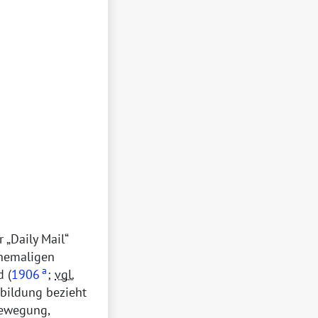
er
Daily Mail
ehemaligen
a
d (
1906
;
vgl.
tbildung bezieht
bewegung,