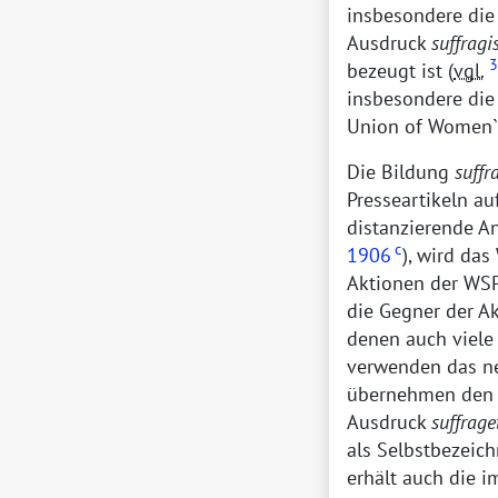
insbesondere die 
Ausdruck
suffragi
3
bezeugt ist (
vgl.
insbesondere die
Union of Women`s
Die Bildung
suffr
Presseartikeln au
distanzierende A
c
1906
), wird das
Aktionen der WSPU
die Gegner der A
denen auch viele
verwenden das ne
übernehmen den 
Ausdruck
suffrage
als Selbstbezeich
erhält auch die 