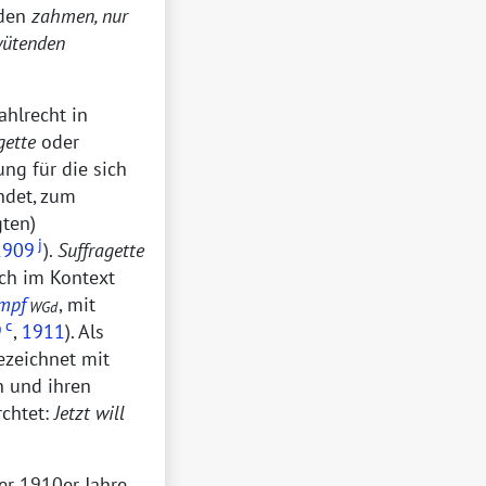
 den
zahmen, nur
ütenden
ahlrecht in
gette
oder
ung für die sich
ndet, zum
ten)
j
1909
).
Suffragette
uch im Kontext
mpf
, mit
WGd
c
9
,
1911
). Als
ezeichnet mit
n und ihren
rchtet:
Jetzt will
r 1910er Jahre.