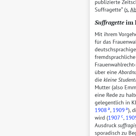
publizierte Zeits
Suffragette
(
s.
Ab
Suffragette
im 
Mit ihrem Vorgeh
für das Frauenwah
deutschsprachige 
fremdsprachlich
Frauenwahlrecht
über eine
Abordnu
die
kleine Student
Mutter (also Emm
eine Rede zu halt
gelegentlich in 
a
a
1908
,
1909
), 
c
wird (
1907
,
190
Ausdruck
suffragi
sporadisch zu Be