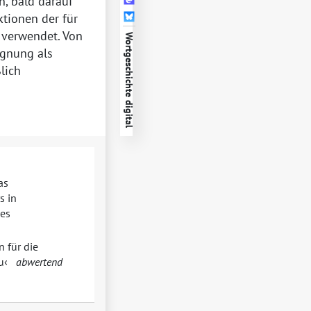
n, bald darauf
tionen der für
 verwendet. Von
Wortgeschichte digital
ignung als
lich
as
s in
des
n für die
u
abwertend