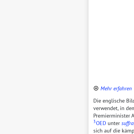
Mehr erfahren
Die englische Bi
verwendet, in de
Premierminister A
3
OED
unter
suffr
sich auf die käm