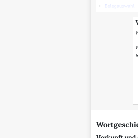
•
Belegauswahl
W
W
I
Wortgeschi
Herkunft und