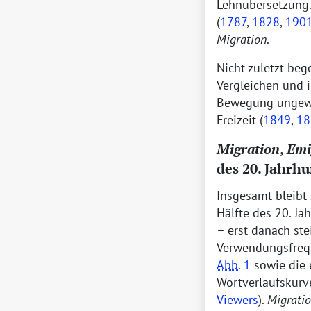
Lehnübersetzung. 
(
1787
,
1828
,
190
Migration
.
Nicht zuletzt be
Vergleichen und 
Bewegung ungewöh
Freizeit (
1849
,
18
Migration
,
Emi
des 20. Jahrh
Insgesamt bleibt
Hälfte des 20. Ja
– erst danach ste
Verwendungsfrequ
Abb.
1
sowie die 
Wortverlaufskur
Viewers
).
Migrati