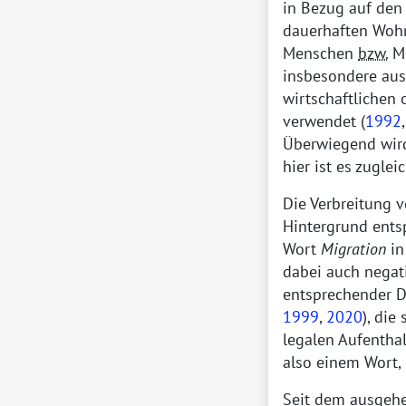
in Bezug auf den 
dauerhaften Woh
Menschen
bzw.
Me
insbesondere aus 
wirtschaftlichen 
verwendet (
1992
Überwiegend wird
hier ist es zugle
Die Verbreitung 
Hintergrund entsp
Wort
Migration
in
dabei auch negat
entsprechender D
1999
,
2020
), di
legalen Aufenthal
also einem Wort, 
Seit dem ausgehe