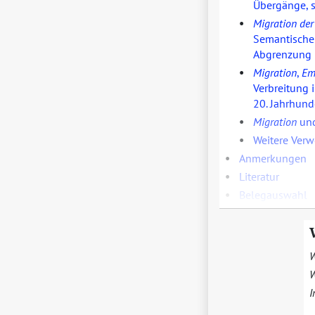
Übergänge, 
•
Migration der
Semantische
Abgrenzung 
•
Migration
,
Em
Verbreitung 
20. Jahrhund
•
Migration
un
•
Weitere Ver
•
Anmerkungen
•
Literatur
•
Belegauswahl
W
W
I