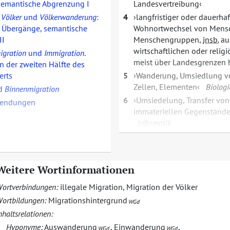
semantische Abgrenzung I
Landesvertreibung
 Völker
und
Völkerwanderung
:
4
langfristiger oder dauerhaf
 Übergänge, semantische
Wohnortwechsel von Men
II
Menschengruppen,
insb.
aus
wirtschaftlichen oder relig
igration
und
Immigration
.
meist über Landesgrenzen
in der zweiten Hälfte des
erts
5
Wanderung, Umsiedlung v
Zellen, Elementen
Biologi
d
Binnenmigration
6
Umsiedelung, Transfer von
wendungen
immateriellen Gegenstände
Informatik
Weitere Wortinformationen
ortverbindungen:
illegale Migration
,
Migration der Völker
ortbildungen:
Migrationshintergrund
WGd
nhaltsrelationen:
Hyponyme:
Auswanderung
,
Einwanderung
,
WGd
WGd