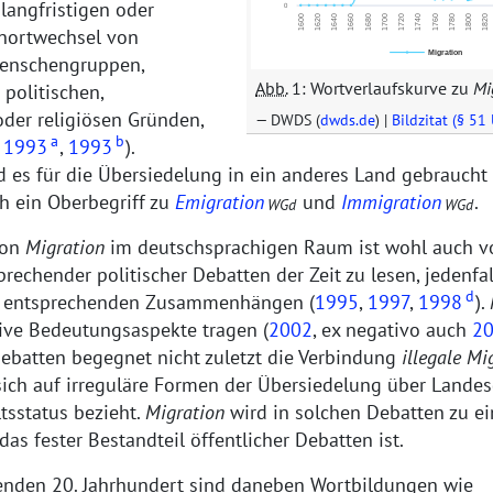
langfristigen oder
nortwechsel von
nschengruppen,
Abb.
1: Wortverlaufskurve zu
Mi
politischen,
oder religiösen Gründen,
DWDS (
dwds.de
) |
Bildzitat (§ 51
a
b
,
1993
,
1993
).
 es für die Übersiedelung in ein anderes Land gebraucht 
ich ein Oberbegriff zu
Emigration
und
Immigration
.
WGd
WGd
von
Migration
im deutschsprachigen Raum ist wohl auch v
rechender politischer Debatten der Zeit zu lesen, jedenfa
d
 entsprechenden Zusammenhängen (
1995
,
1997
,
1998
).
ive Bedeutungsaspekte tragen (
2002
, ex negativo auch
2
ebatten begegnet nicht zuletzt die Verbindung
illegale Mi
e sich auf irreguläre Formen der Übersiedelung über Land
tsstatus bezieht.
Migration
wird in solchen Debatten zu e
das fester Bestandteil öffentlicher Debatten ist.
nden 20. Jahrhundert sind daneben Wortbildungen wie