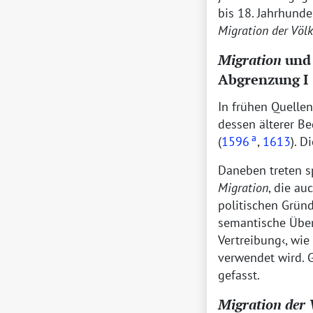
bis 18. Jahrhunde
Migration der Völk
Migration
un
Abgrenzung I
In frühen Quelle
dessen älterer B
a
(
1596
,
1613
). 
Daneben treten s
Migration
, die a
politischen Grün
semantische Übe
Vertreibung
, wie
verwendet wird. 
gefasst.
Migration der 