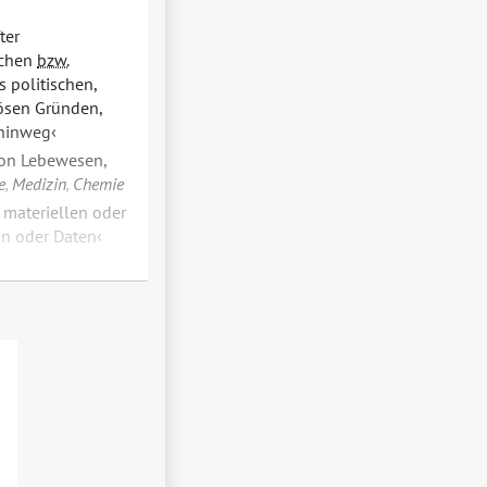
ter
schen
bzw.
 politischen,
iösen Gründen,
 hinweg
on Lebewesen,
e
,
Medizin
,
Chemie
 materiellen oder
n oder Daten