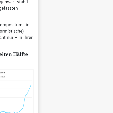
egenwart stabil
gefassten
 Kompositums in
ormistische)
t nur – in ihrer
eiten Hälfte