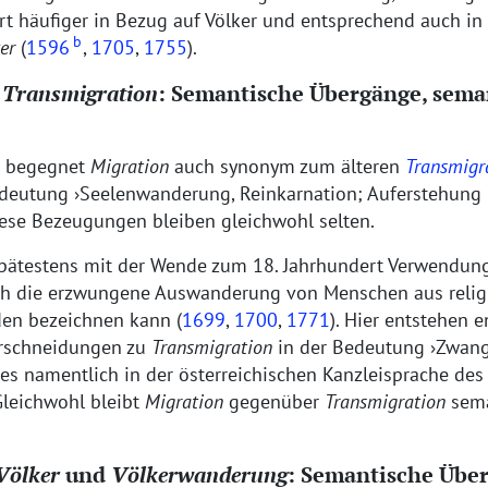
rt häufiger in Bezug auf Völker und entsprechend auch in
b
er
(
1596
,
1705
,
1755
).
d
Transmigration
: Semantische Übergänge, sema
n begegnet
Migration
auch synonym zum älteren
Transmigr
edeutung
Seelenwanderung, Reinkarnation; Auferstehung
Diese Bezeugungen bleiben gleichwohl selten.
pätestens mit der Wende zum 18. Jahrhundert Verwendun
uch die erzwungene Auswanderung von Menschen aus relig
den bezeichnen kann (
1699
,
1700
,
1771
). Hier entstehen 
rschneidungen zu
Transmigration
in der Bedeutung
Zwang
 es namentlich in der österreichischen Kanzleisprache des
Gleichwohl bleibt
Migration
gegenüber
Transmigration
sema
Völker
und
Völkerwanderung
: Semantische Übe