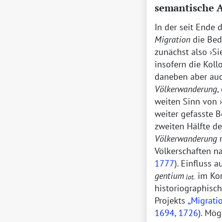
semantische A
In der seit Ende
Migration
die Be
zunächst also
Si
insofern die Koll
daneben aber au
Völkerwanderung
,
weiten Sinn von
weiter gefasste B
zweiten Hälfte de
Völkerwanderung
n
Völkerschaften n
1777
). Einfluss 
gentium
im Kon
lat.
historiographisc
Projekts
Migrati
1694
,
1726
). Mög