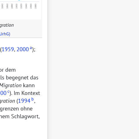
gration
 UrhG)
a
(
1959
,
2000
);
or dem
lls begegnet das
Migration
kann
c
000
). Im Kontext
b
gration
(
1994
,
esgrenzen ohne
inem Schlagwort,