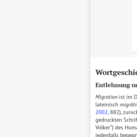
Wortgeschi
Entlehnung u
Migration
ist im 
lateinisch
migrāti
2002
, 882), zurü
gedruckten Schri
Völker
) des Hum
jedenfalls begeg