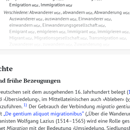
Emigration
,
Immigration
WGd
WGd
Verschiedene:
Abwanderer
,
abwandern
,
Abwanderung
WGd
WGd
WGd
Auswanderer
,
auswandern
,
Einwanderer
,
WGd
WGd
WGd
einwandern
,
Einwanderungsgesellschaft
,
WGd
WGd
Emigrant
,
emigrieren
,
Immigrant
,
immigrieren
,
WGd
WGd
WGd
WGd
Migrant
,
Migrationsgesellschaft
,
Transmigration
,
WGd
WGd
WGd
Zuwanderer
,
zuwandern
,
Zuwanderung
WGd
WGd
WGd
chte
nd frühe Bezeugungen
Deutschen seit dem ausgehenden 16. Jahrhundert belegt (
ō
Übersiedelung
, im Mittellateinischen auch
Ableben
(
v
1)
ckzuführen.
Der Gebrauch der Verbindung
migratio genti
ft
De gentium aliquot migrationibus
(
Über die Wanderu
anisten Wolfgang Lazius (1514–1565) wird eine Rolle ges
net
Migration
mit der Bedeutung
Umsiedelung, Siedlung