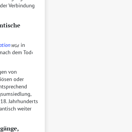
 der Verbindung
ntische
ation
in
WGd
 nach dem Tod
gen von
iösen oder
entsprechend
sumsiedlung,
 18. Jahrhunderts
ntisch weiter
rgänge,