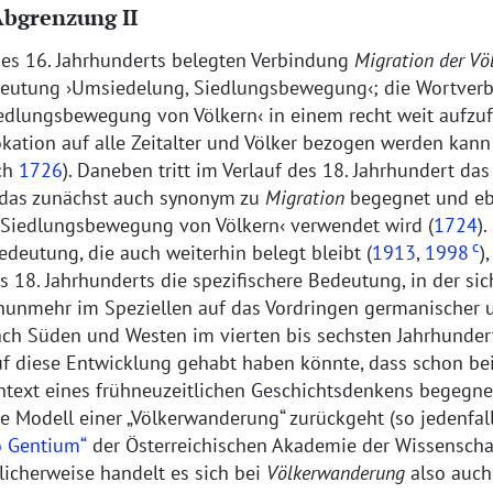
bgrenzung II
 des 16. Jahrhunderts belegten Verbindung
Migration der Vö
deutung
Umsiedelung, Siedlungsbewegung
; die Wortver
edlungsbewegung von Völkern
in einem recht weit aufzu
okation auf alle Zeitalter und Völker bezogen werden kann
ch
1726
). Daneben tritt im Verlauf des 18. Jahrhundert d
 das zunächst auch synonym zu
Migration
begegnet und eb
Siedlungsbewegung von Völkern
verwendet wird (
1724
)
c
edeutung, die auch weiterhin belegt bleibt (
1913
,
1998
)
s 18. Jahrhunderts die spezifischere Bedeutung, in der sic
unmehr im Speziellen auf das Vordringen germanischer 
ach Süden und Westen im vierten bis sechsten Jahrhundert
auf diese Entwicklung gehabt haben könnte, dass schon be
text eines frühneuzeitlichen Geschichtsdenkens begegnet
he Modell einer
Völkerwanderung
zurückgeht (so jedenfal
o Gentium
der Österreichischen Akademie der Wissensch
licherweise handelt es sich bei
Völkerwanderung
also auch