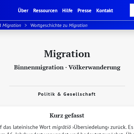
(current)
Über
Ressourcen
Hilfe
Presse
Kontakt
ld
Migration
Wortgeschichte zu
Migration
Migration
Binnenmigration
·
Völkerwanderung
Politik & Gesellschaft
Kurz gefasst
f das lateinische Wort
migrātiō
Übersiedelung
zurück. Es