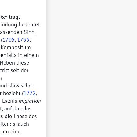
lker
trägt
bindung bedeutet
fassenden Sinn,
 (
1705
,
1755
;
as Kompositum
enfalls in einem
. Neben diese
, tritt seit der
h
und slawischer
 bezieht (
1772
,
i Lazius
migration
, auf das das
ls die These des
aften;
s.
auch
 um eine