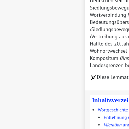
Deutschen seit d
Siedlungsbeweg
Wortverbindung
Bedeutungsüber
Siedlungsbeweg
Vertreibung aus
Hälfte des 20. Ja
Wohnortwechsel m
Kompositum
Bin
Landesgrenzen be
Diese Lemmat
Inhaltsverze
•
Wortgeschichte
•
Entlehnung 
•
Migration
un