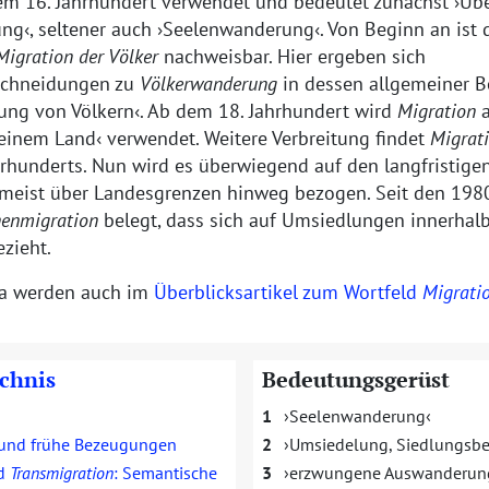
em 16. Jahrhundert verwendet und bedeutet zunächst
Übe
ung
, seltener auch
Seelenwanderung
. Von Beginn an ist 
Migration der Völker
nachweisbar. Hier ergeben sich
schneidungen zu
Völkerwanderung
in dessen allgemeiner 
ung von Völkern
. Ab dem 18. Jahrhundert wird
Migration
a
 einem Land
verwendet. Weitere Verbreitung findet
Migrat
hrhunderts. Nun wird es überwiegend auf den langfristige
eist über Landesgrenzen hinweg bezogen. Seit den 1980e
nenmigration
belegt, dass sich auf Umsiedlungen innerhal
zieht.
a werden auch im
Überblicksartikel zum Wortfeld
Migrati
ichnis
Bedeutungsgerüst
1
Seelenwanderung
und frühe Bezeugungen
2
Umsiedelung, Siedlungs
d
Transmigration
: Semantische
3
erzwungene Auswanderun