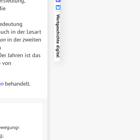
rsiedlung,
die
Wortgeschichte digital
Bedeutung
uch in der Lesart
ion
in der zweiten
n
r Jahren ist das
b von
on
behandelt.
bewegung
g;