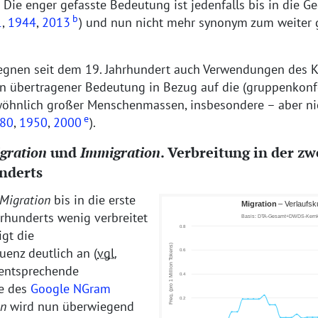
Die enger gefasste Bedeutung ist jedenfalls bis in die G
b
1
,
1944
,
2013
) und nun nicht mehr synonym zum weiter 
gegnen seit dem 19. Jahrhundert auch Verwendungen des
in übertragener Bedeutung in Bezug auf die (gruppenkonf
nlich großer Menschenmassen, insbesondere – aber nich
e
80
,
1950
,
2000
).
gration
und
Immigration
. Verbreitung in der zw
underts
Migration
bis in die erste
hrhunderts wenig verbreitet
igt die
enz deutlich an (
vgl.
entsprechende
ve des
Google NGram
on
wird nun überwiegend