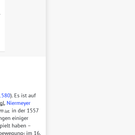
,
1580
). Es ist auf
gl.
Niermeyer
um
in der 1557
lat.
ngen einiger
pielt haben –
sbewegung
im 16.