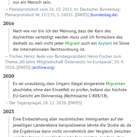
nur ein Mensch sein.
Plenarprotokoll vom 26. 10. 2011. In: Deutscher Bundestag:
Plenarprotokoll Nr. 17/135, S. 16031.
[DWDS]
(
bundestag.de
)
2016
Nach wie vor bin ich der Meinung, dass der Kern des
Asylrechtes verteidigt werden muss und ich formuliere das
deshalb so, weil nicht jeder
Migrant
auch ein
Asylant
im Sinne
der Internationalen Rechtsordnung ist.
Fischer, Heinz: Rede von Bundespräsident Heinz Fischer zum
Thema „60 Jahre Mitgliedschaft Österreichs im Europarat“, 20. 4.
2016.
[DWDS]
(
archive.org
)
2020
Es sei unzulässig, dass Ungarn illegal eingereiste
Migranten
abschiebe, ohne den Einzelfall zu prüfen, befand das höchste
EU-Gericht am Donnerstag (Rechtssache C-808/18).
Der Tagesspiegel, 18. 12. 2020.
[DWDS]
2023
Eine Einbeziehung aller muslimischen Immigranten auf der
jeweiligen Länderebene beispielsweise lehnte die Studie ab, da
die Ergebnisse dann nicht vornehmlich den Vergleich zwischen