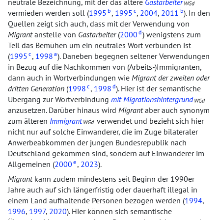
neutrale Bezeichnung, mit der das ältere
Gastarbeiter
WGd
b
c
b
vermieden werden soll (
1995
,
1995
,
2004
,
2011
). In den
Quellen zeigt sich auch, dass mit der Verwendung von
d
Migrant
anstelle von
Gastarbeiter
(
2000
) wenigstens zum
Teil das Bemühen um ein neutrales Wort verbunden ist
c
a
(
1995
,
1998
). Daneben begegnen seltener Verwendungen
in Bezug auf die Nachkommen von (Arbeits-)Immigranten,
dann auch in Wortverbindungen wie
Migrant der zweiten oder
c
d
dritten Generation
(
1998
,
1998
). Hier ist der semantische
Übergang zur Wortverbindung
mit Migrationshintergrund
WGd
anzusetzen. Darüber hinaus wird
Migrant
aber auch synonym
zum älteren
Immigrant
verwendet und bezieht sich hier
WGd
nicht nur auf solche Einwanderer, die im Zuge bilateraler
Anwerbeabkommen der jungen Bundesrepublik nach
Deutschland gekommen sind, sondern auf Einwanderer im
e
Allgemeinen (
2000
,
2023
).
Migrant
kann zudem mindestens seit Beginn der 1990er
Jahre auch auf sich längerfristig oder dauerhaft illegal in
einem Land aufhaltende Personen bezogen werden (
1994
,
1996
,
1997
,
2020
). Hier können sich semantische