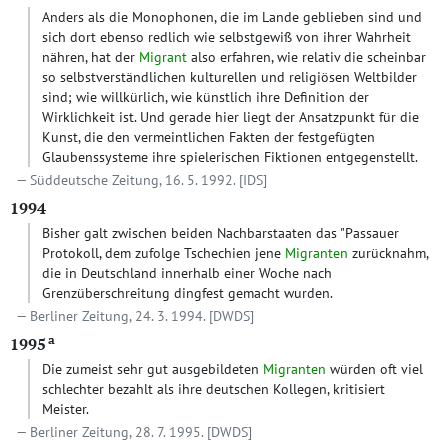
Anders als die Monophonen, die im Lande geblieben sind und
sich dort ebenso redlich wie selbstgewiß von ihrer Wahrheit
nähren, hat der
Migrant
also erfahren, wie relativ die scheinbar
so selbstverständlichen kulturellen und religiösen Weltbilder
sind; wie willkürlich, wie künstlich ihre Definition der
Wirklichkeit ist. Und gerade hier liegt der Ansatzpunkt für die
Kunst, die den vermeintlichen Fakten der festgefügten
Glaubenssysteme ihre spielerischen Fiktionen entgegenstellt.
Süddeutsche Zeitung, 16. 5. 1992.
[IDS]
1994
Bisher galt zwischen beiden Nachbarstaaten das "Passauer
Protokoll, dem zufolge Tschechien jene
Migranten
zurücknahm,
die in Deutschland innerhalb einer Woche nach
Grenzüberschreitung dingfest gemacht wurden.
Berliner Zeitung, 24. 3. 1994.
[DWDS]
a
1995
Die zumeist sehr gut ausgebildeten
Migranten
würden oft viel
schlechter bezahlt als ihre deutschen Kollegen, kritisiert
Meister.
Berliner Zeitung, 28. 7. 1995.
[DWDS]