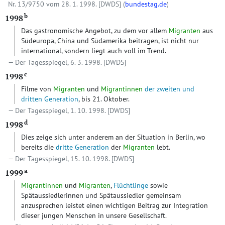
Nr. 13/9750 vom 28. 1. 1998.
[DWDS]
(
bundestag.de
)
b
1998
Das gastronomische Angebot, zu dem vor allem
Migranten
aus
Südeuropa, China und Südamerika beitragen, ist nicht nur
international, sondern liegt auch voll im Trend.
Der Tagesspiegel, 6. 3. 1998.
[DWDS]
c
1998
Filme von
Migranten
und
Migrantinnen
der zweiten und
dritten Generation
, bis 21. Oktober.
Der Tagesspiegel, 1. 10. 1998.
[DWDS]
d
1998
Dies zeige sich unter anderem an der Situation in Berlin, wo
bereits die
dritte Generation
der
Migranten
lebt.
Der Tagesspiegel, 15. 10. 1998.
[DWDS]
a
1999
Migrantinnen
und
Migranten
,
Flüchtlinge
sowie
Spätaussiedlerinnen und Spätaussiedler gemeinsam
anzusprechen leistet einen wichtigen Beitrag zur Integration
dieser jungen Menschen in unsere Gesellschaft.