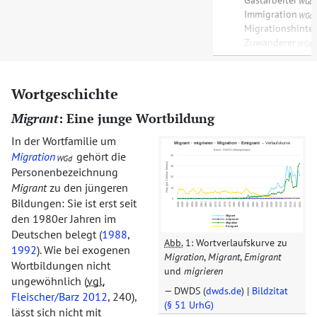
Gastarbeiter
,
WGd
Immigration
,
WGd
Migrationshinte
Zuwanderer
WGd
Wortgeschichte
Migrant
: Eine junge Wortbildung
In der Wortfamilie um
Migration
gehört die
WGd
Personenbezeichnung
Migrant
zu den jüngeren
Bildungen: Sie ist erst seit
den 1980er Jahren im
Deutschen belegt (
1988
,
Abb.
1: Wortverlaufskurve zu
1992
). Wie bei exogenen
Migration
,
Migrant
,
Emigrant
Wortbildungen nicht
und
migrieren
ungewöhnlich (
vgl.
DWDS (
dwds.de
) |
Bildzitat
Fleischer/Barz 2012
, 240),
(§ 51 UrhG)
lässt sich nicht mit