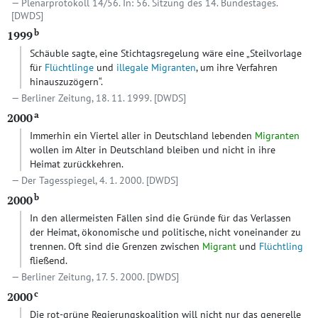
Plenarprotokoll 14/56. In: 56. Sitzung des 14. Bundestages.
[DWDS]
b
1999
Schäuble sagte, eine Stichtagsregelung wäre eine „Steilvorlage
für
Flüchtlinge
und
illegale Migranten
, um ihre Verfahren
hinauszuzögern“.
Berliner Zeitung, 18. 11. 1999.
[DWDS]
a
2000
Immerhin ein Viertel aller in Deutschland lebenden
Migranten
wollen im Alter in Deutschland bleiben und nicht in ihre
Heimat zurückkehren.
Der Tagesspiegel, 4. 1. 2000.
[DWDS]
b
2000
In den allermeisten Fällen sind die Gründe für das Verlassen
der Heimat, ökonomische und politische, nicht voneinander zu
trennen. Oft sind die Grenzen zwischen
Migrant
und
Flüchtling
fließend.
Berliner Zeitung, 17. 5. 2000.
[DWDS]
c
2000
Die rot-grüne Regierungskoalition will nicht nur das generelle