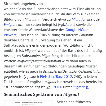
Sicherheit angeben, von
welcher Basis das Substantiv abgeleitet wird. Eine Ableitung
von
migrieren
ist unwahrscheinlich, da das Verb zur Zeit der
Bildung von
Migrant
im Vergleich etwa zu
Migration
oder
WGd
Emigrant
nur selten belegt ist (
vgl.
Abb.
1
sowie die
WGd
entsprechende Wortverlaufskurve des
Google NGram
Viewers
). Eher ist eine Rückbildung zu älterem
Emigrant
denkbar. Ebenfalls in Erwägung zu ziehen ist ein
Suffixtausch, wie er in der exogenen Wortbildung nicht
unüblich ist:
Migrant
wäre dann auf der Basis des sehr häufig
bezeugten Substantivs
Migration
gebildet. Mit den drei
Wörtern
migrieren
/
Migrant
/
Migration
wird dann auch in
diesem Fall ein für Lehnwortbildungen geläufiges Muster
etabliert, wie es auch in
denunzieren
/
Denunziant
/
Denunziation
gegeben ist (
vgl.
auch
Fleischer/Barz 2012
, 240). In jedem
Fall ist aber auf englisch
migrant
hinzuweisen, das bereits im
3
18. Jahrhundert belegt ist (
vgl.
OED
unter
migrant
,
n.
.
Semantisches Spektrum von
Migrant
Seit seinen frühesten