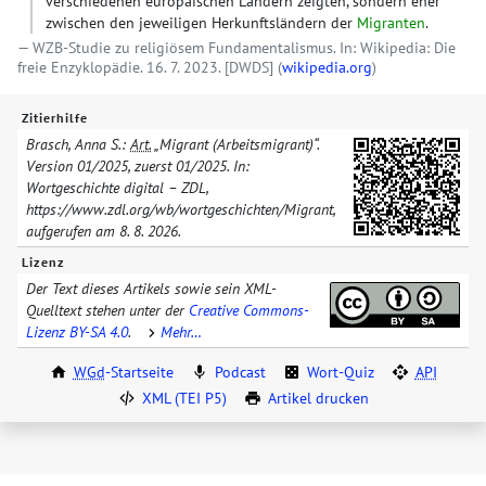
verschiedenen europäischen Ländern zeigten, sondern eher
zwischen den jeweiligen Herkunftsländern der
Migranten
.
WZB-Studie zu religiösem Fundamentalismus. In: Wikipedia: Die
freie Enzyklopädie. 16. 7. 2023.
[DWDS]
(
wikipedia.org
)
Zitierhilfe
Brasch, Anna S.:
Art.
„Migrant (Arbeitsmigrant)“.
Version
01/​2025
, zuerst
01/​2025
. In:
Wortgeschichte digital – ZDL,
https://www.zdl.org/​wb/​wortgeschichten/​
Migrant
,
aufgerufen am
8. 8. 2026
.
Lizenz
Der Text dieses Artikels sowie sein XML-
Quelltext stehen unter der
Creative Commons-
Lizenz BY-SA 4.0
.
Mehr…
WGd
-Startseite
Podcast
Wort-Quiz
API
XML (TEI P5)
Artikel drucken