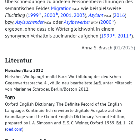
Überschneidungen zu anderen Personenbezeichnungen des
semantischen Feldes
Migration
wie beispielsweise
WGd
b
b
Flüchtling
(
1999
,
2000
,
2001
,
2003
),
Asylant
(
2016
)
WGd
c
bzw.
Asylsuchender
oder
Asylbewerber
(
2000
)
WGd
WGd
ergeben, ohne dass die Wörter gleichwohl in einem
a
a
synonymen Verhältnis zueinander aufgehen (
1999
,
2011
).
Anna S. Brasch
01/2025
Literatur
Fleischer/Barz 2012
Fleischer, Wolfgang/Irmhild Barz: Wortbildung der deutschen
Gegenwartssprache. 4., völlig neu bearbeitete
Aufl.
unter Mitarbeit
von Marianne Schröder. Berlin/Boston 2012.
3
OED
Oxford English Dictionary. The Definite Record of the English
Language. Kontinuierlich erweiterte digitale Ausgabe auf der
Grundlage von: The Oxford English Dictionary. Second Edition,
prepared by J. A. Simpson and E. S. C. Weiner, Oxford 1989,
Bd.
1–20.
(
oed.com
)