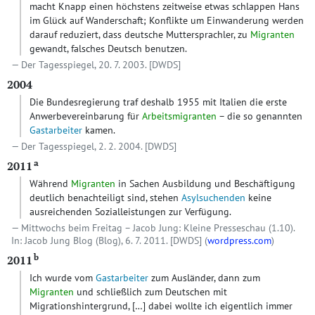
macht Knapp einen höchstens zeitweise etwas schlappen Hans
im Glück auf Wanderschaft; Konflikte um Einwanderung werden
darauf reduziert, dass deutsche Muttersprachler, zu
Migranten
gewandt, falsches Deutsch benutzen.
Der Tagesspiegel, 20. 7. 2003.
[DWDS]
2004
Die Bundesregierung traf deshalb 1955 mit Italien die erste
Anwerbevereinbarung für
Arbeitsmigranten
– die so genannten
Gastarbeiter
kamen.
Der Tagesspiegel, 2. 2. 2004.
[DWDS]
a
2011
Während
Migranten
in Sachen Ausbildung und Beschäftigung
deutlich benachteiligt sind, stehen
Asylsuchenden
keine
ausreichenden Sozialleistungen zur Verfügung.
Mittwochs beim Freitag – Jacob Jung: Kleine Presseschau (1.10).
In: Jacob Jung Blog (Blog), 6. 7. 2011.
[DWDS]
(
wordpress.com
)
b
2011
Ich wurde vom
Gastarbeiter
zum Ausländer, dann zum
Migranten
und schließlich zum Deutschen mit
Migrationshintergrund,
[…]
dabei wollte ich eigentlich immer