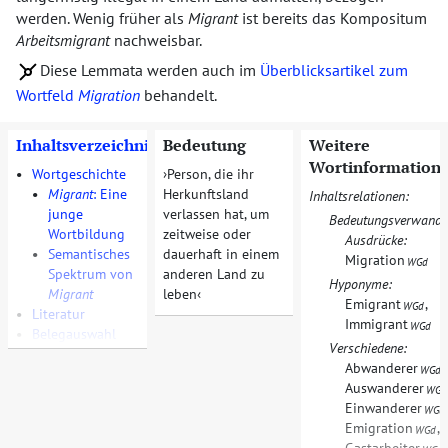
werden. Wenig früher als
Migrant
ist bereits das Kompositum
Arbeitsmigrant
nachweisbar.
Diese Lemmata werden auch im
Überblicksartikel zum
Wortfeld
Migration
behandelt.
Inhaltsverzeichnis
Bedeutung
Weitere
Wortinformation
•
Wortgeschichte
Person, die ihr
•
Migrant
: Eine
Herkunftsland
Inhaltsrelationen:
junge
verlassen hat, um
Bedeutungsverwandt
Wortbildung
zeitweise oder
Ausdrücke:
•
Semantisches
dauerhaft in einem
Migration
WGd
Spektrum von
anderen Land zu
Hyponyme:
Migrant
leben
Emigrant
,
WGd
•
Literatur
Immigrant
WGd
•
Belegauswahl
Verschiedene:
Abwanderer
,
WGd
Auswanderer
WGd
Einwanderer
WGd
Emigration
,
WGd