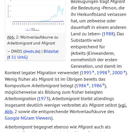
Bezeugungen trägt
Migrant
die Bedeutung
Person, die
ihr Herkunftsland verlassen
hat, um zeitweise oder
dauerhaft in einem anderen
Land zu leben
(
1988
). Das
Abb.
2: Wortverlaufskurve zu
Substantiv wird
Arbeitsmigrant
und
Migrant
entsprechend für
DWDS (
dwds.de
) |
Bildzitat
(Arbeits-)Einwanderer,
(§ 51 UrhG)
vornehmlich der ersten
Generation, und damit im
a
b
a
Kontext legaler Migration verwendet (
1995
,
1998
,
2000
).
Wenig früher als
Migrant
ist im Übrigen bereits das
a
b
Kompositum
Arbeitsmigrant
belegt (
1986
,
1986
),
möglicherweise als Bildung zum früher belegten
Arbeitsmigration
(
1973
).
Arbeitsmigrant
bleibt allerdings
insgesamt deutlich weniger verbreitet als
Migrant
selbst (
vgl.
Abb.
2
sowie die entsprechende Wortverlaufskurve des
Google NGram Viewers
).
Arbeitsmigrant
begegnet ebenso wie
Migrant
auch als