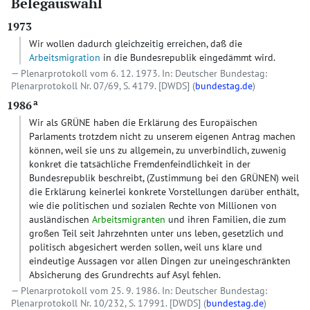
Belegauswahl
1973
Wir wollen dadurch gleichzeitig erreichen, daß die
Arbeitsmigration
in die Bundesrepublik eingedämmt wird.
Plenarprotokoll vom 6. 12. 1973. In: Deutscher Bundestag:
Plenarprotokoll Nr. 07/69, S. 4179.
[DWDS]
(
bundestag.de
)
a
1986
Wir als GRÜNE haben die Erklärung des Europäischen
Parlaments trotzdem nicht zu unserem eigenen Antrag machen
können, weil sie uns zu allgemein, zu unverbindlich, zuwenig
konkret die tatsächliche Fremdenfeindlichkeit in der
Bundesrepublik beschreibt, (Zustimmung bei den GRÜNEN) weil
die Erklärung keinerlei konkrete Vorstellungen darüber enthält,
wie die politischen und sozialen Rechte von Millionen von
ausländischen
Arbeitsmigranten
und ihren Familien, die zum
großen Teil seit Jahrzehnten unter uns leben, gesetzlich und
politisch abgesichert werden sollen, weil uns klare und
eindeutige Aussagen vor allen Dingen zur uneingeschränkten
Absicherung des Grundrechts auf Asyl fehlen.
Plenarprotokoll vom 25. 9. 1986. In: Deutscher Bundestag:
Plenarprotokoll Nr. 10/232, S. 17991.
[DWDS]
(
bundestag.de
)