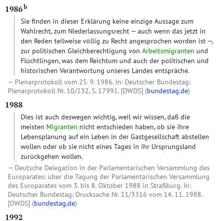
b
1986
Sie finden in dieser Erklärung keine einzige Aussage zum
Wahlrecht, zum Niederlassungsrecht — auch wenn das jetzt in
den Reden teilweise völlig zu Recht angesprochen worden ist —,
zur politischen Gleichberechtigung von
Arbeitsmigranten
und
Flüchtlingen, was dem Reichtum und auch der politischen und
historischen Verantwortung unseres Landes entspräche.
Plenarprotokoll vom 25. 9. 1986. In: Deutscher Bundestag:
Plenarprotokoll Nr. 10/232, S. 17991.
[DWDS]
(
bundestag.de
)
1988
Dies ist auch deswegen wichtig, weil wir wissen, daß die
meisten
Migranten
nicht entschieden haben, ob sie ihre
Lebensplanung auf ein Leben in der Gastgesellschaft abstellen
wollen oder ob sie nicht eines Tages in ihr Ursprungsland
zurückgehen wollen.
Deutsche Delegation in der Parlamentarischen Versammlung des
Europarates: über die Tagung der Parlamentarischen Versammlung
des Europarates vom 3. bis 8. Oktober 1988 in Straßburg. In:
Deutscher Bundestag: Drucksache Nr. 11/3316 vom 14. 11. 1988.
[DWDS]
(
bundestag.de
)
1992