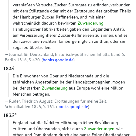
veranlaßten Versuche, Zucker-Surrogate zu erfinden, verbunden
mit dem Stillstande oder mit der Zerstörung des größten Theils
der Hamburger Zucker-Raffinerieen, und mit einer
wahrscheinlich dadurch bewirkten
Zuwanderung
Hamburgischer Fabrikarbeiter, gaben den Engländern Anlaß,
auf Verbesserung iherer Zucker-Raffinerieen zu sinnen, und es
den zuvor unerreichten Hamburgern gleich zu thun, oder sie
sogar zu übertreffen.
Journal für Deutschland, historisch-politischen Inhalts. Band 5.
Berlin 1816, S. 420. (
books.google.de
)
1825
Die Einwohner von Ober und Niedercanada und die
zahlreichen Angestellten beider Handelscompagnien, mögen
bei der starken
Zuwanderung
aus Europa wohl eine Million
Menschen betragen.
Rüder, Friedrich August: Erörterungen für meine Zeit.
Schmalkalden 1825, S. 161. (
books.google.de
)
a
1835
England hat die ſtaͤrkſten Miſchungen ſeiner Bevoͤlkerung
erlitten und uͤberwunden, nicht durch
Zuwanderungen
, wie
Athen und Rom, ſondern durch eine ganze Folge uͤberſtandener