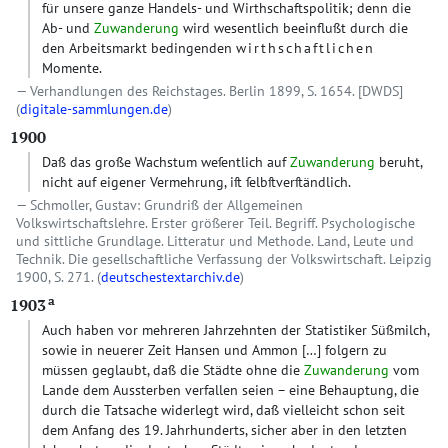
für unsere ganze Handels- und Wirthschaftspolitik; denn die
Ab- und
Zuwanderung
wird wesentlich beeinflußt durch die
den Arbeitsmarkt bedingenden
wirthschaftlichen
Momente.
Verhandlungen des Reichstages. Berlin 1899, S. 1654.
[DWDS]
(
digitale-sammlungen.de
)
1900
Daß das große Wachstum weſentlich auf
Zuwanderung
beruht,
nicht auf eigener Vermehrung, iſt ſelbſtverſtändlich.
Schmoller, Gustav: Grundriß der Allgemeinen
Volkswirtschaftslehre. Erster größerer Teil. Begriff. Psychologische
und sittliche Grundlage. Litteratur und Methode. Land, Leute und
Technik. Die gesellschaftliche Verfassung der Volkswirtschaft. Leipzig
1900, S. 271. (
deutschestextarchiv.de
)
a
1903
Auch haben vor mehreren Jahrzehnten der Statistiker Süßmilch,
sowie in neuerer Zeit Hansen und Ammon
[…]
folgern zu
müssen geglaubt, daß die Städte ohne die
Zuwanderung
vom
Lande dem Aussterben verfallen seien – eine Behauptung, die
durch die Tatsache widerlegt wird, daß vielleicht schon seit
dem Anfang des 19. Jahrhunderts, sicher aber in den letzten