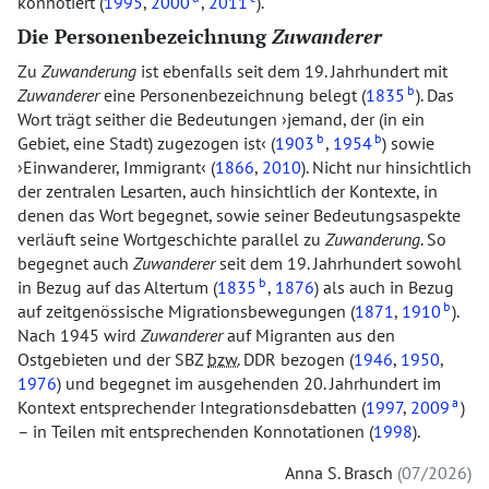
konnotiert (
1995
,
2000
,
2011
).
Die Personenbezeichnung
Zuwanderer
Zu
Zuwanderung
ist ebenfalls seit dem 19. Jahrhundert mit
b
Zuwanderer
eine Personenbezeichnung belegt (
1835
). Das
Wort trägt seither die Bedeutungen
jemand, der (in ein
b
b
Gebiet, eine Stadt) zugezogen ist
(
1903
,
1954
) sowie
Einwanderer, Immigrant
(
1866
,
2010
). Nicht nur hinsichtlich
der zentralen Lesarten, auch hinsichtlich der Kontexte, in
denen das Wort begegnet, sowie seiner Bedeutungsaspekte
verläuft seine Wortgeschichte parallel zu
Zuwanderung
. So
begegnet auch
Zuwanderer
seit dem 19. Jahrhundert sowohl
b
in Bezug auf das Altertum (
1835
,
1876
) als auch in Bezug
b
auf zeitgenössische Migrationsbewegungen (
1871
,
1910
).
Nach 1945 wird
Zuwanderer
auf Migranten aus den
Ostgebieten und der SBZ
bzw.
DDR bezogen (
1946
,
1950
,
1976
) und begegnet im ausgehenden 20. Jahrhundert im
a
Kontext entsprechender Integrationsdebatten (
1997
,
2009
)
– in Teilen mit entsprechenden Konnotationen (
1998
).
Anna S. Brasch
07/2026