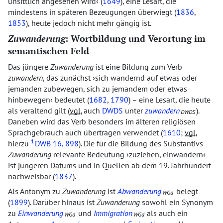
unsittlich angesehen wird
(
1649
), eine Lesart, die
mindestens in späteren Bezeugungen überwiegt (
1836
,
1853
), heute jedoch nicht mehr gängig ist.
Zuwanderung
: Wortbildung und Verortung im
semantischen Feld
Das jüngere
Zuwanderung
ist eine Bildung zum Verb
zuwandern
, das zunächst
sich wandernd auf etwas oder
jemanden zubewegen, sich zu jemandem oder etwas
hinbewegen
bedeutet (
1682
,
1790
) – eine Lesart, die heute
als veraltend gilt (
vgl.
auch
DWDS
unter
zuwandern
).
DWDS
Daneben wird das Verb besonders im älteren religiösen
Sprachgebrauch auch übertragen verwendet (
1610
;
vgl.
1
hierzu
DWB
16, 898
). Die für die Bildung des Substantivs
Zuwanderung
relevante Bedeutung
zuziehen, einwandern
ist jüngeren Datums und in Quellen ab dem 19. Jahrhundert
nachweisbar (
1837
).
Als Antonym zu
Zuwanderung
ist
Abwanderung
belegt
WGd
(
1899
). Darüber hinaus ist
Zuwanderung
sowohl ein Synonym
zu
Einwanderung
und
Immigration
als auch ein
WGd
WGd