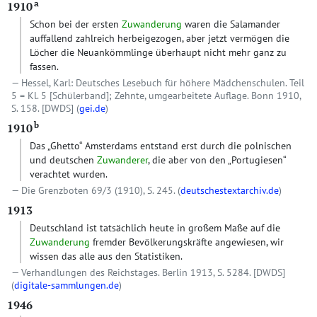
a
1910
Schon bei der ersten
Zuwanderung
waren die Salamander
auffallend zahlreich herbeigezogen, aber jetzt vermögen die
Löcher die Neuankömmlinge überhaupt nicht mehr ganz zu
fassen.
Hessel, Karl: Deutsches Lesebuch für höhere Mädchenschulen. Teil
5 = Kl. 5 [Schülerband]; Zehnte, umgearbeitete Auflage. Bonn 1910,
S. 158.
[DWDS]
(
gei.de
)
b
1910
Das „Ghetto“ Amsterdams entstand erst durch die polnischen
und deutschen
Zuwanderer
, die aber von den „Portugiesen“
verachtet wurden.
Die Grenzboten 69/3 (1910), S. 245. (
deutschestextarchiv.de
)
1913
Deutschland ist tatsächlich heute in großem Maße auf die
Zuwanderung
fremder Bevölkerungskräfte angewiesen, wir
wissen das alle aus den Statistiken.
Verhandlungen des Reichstages. Berlin 1913, S. 5284.
[DWDS]
(
digitale-sammlungen.de
)
1946