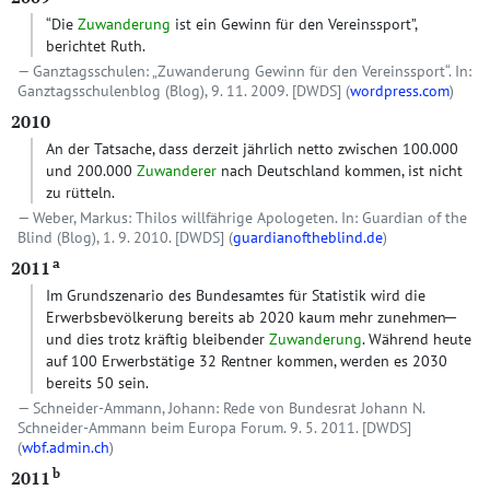
“Die
Zuwanderung
ist ein Gewinn für den Vereinssport”,
berichtet Ruth.
Ganztagsschulen: „Zuwanderung Gewinn für den Vereinssport“. In:
Ganztagsschulenblog (Blog), 9. 11. 2009.
[DWDS]
(
wordpress.com
)
2010
An der Tatsache, dass derzeit jährlich netto zwischen 100.000
und 200.000
Zuwanderer
nach Deutschland kommen, ist nicht
zu rütteln.
Weber, Markus: Thilos willfährige Apologeten. In: Guardian of the
Blind (Blog), 1. 9. 2010.
[DWDS]
(
guardianoftheblind.de
)
a
2011
Im Grundszenario des Bundesamtes für Statistik wird die
Erwerbsbevölkerung bereits ab 2020 kaum mehr zunehmen ̶
und dies trotz kräftig bleibender
Zuwanderung
. Während heute
auf 100 Erwerbstätige 32 Rentner kommen, werden es 2030
bereits 50 sein.
Schneider-Ammann, Johann: Rede von Bundesrat Johann N.
Schneider-Ammann beim Europa Forum. 9. 5. 2011.
[DWDS]
(
wbf.admin.ch
)
b
2011