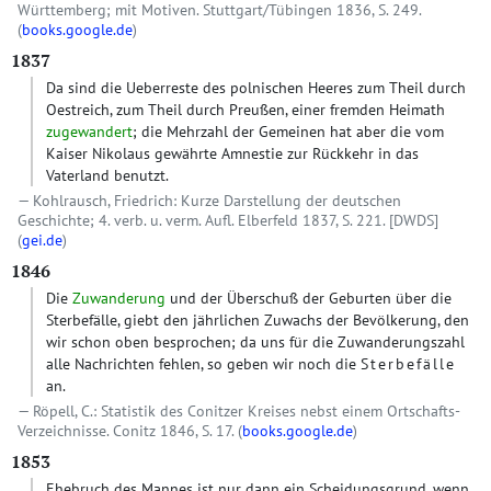
Württemberg; mit Motiven. Stuttgart/Tübingen 1836, S. 249.
(
books.google.de
)
1837
Da sind die Ueberreste des polnischen Heeres zum Theil durch
Oestreich, zum Theil durch Preußen, einer fremden Heimath
zugewandert
; die Mehrzahl der Gemeinen hat aber die vom
Kaiser Nikolaus gewährte Amnestie zur Rückkehr in das
Vaterland benutzt.
Kohlrausch, Friedrich: Kurze Darstellung der deutschen
Geschichte; 4. verb. u. verm. Aufl. Elberfeld 1837, S. 221.
[DWDS]
(
gei.de
)
1846
Die
Zuwanderung
und der Überschuß der Geburten über die
Sterbefälle, giebt den jährlichen Zuwachs der Bevölkerung, den
wir schon oben besprochen; da uns für die Zuwanderungszahl
alle Nachrichten fehlen, so geben wir noch die
Sterbefälle
an.
Röpell, C.: Statistik des Conitzer Kreises nebst einem Ortschafts-
Verzeichnisse. Conitz 1846, S. 17. (
books.google.de
)
1853
Ehebruch des Mannes ist nur dann ein Scheidungsgrund, wenn