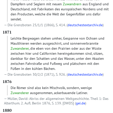
Dampfern und Seglern mit neuen
Zuwandrern
aus England und
Deutschland, mit Fabrikaten des europäischen Nordens und mit
den Producten, welche die Welt der Gegenfüßler uns dafür
sendet.
Die Grenzboten 25/1/1 (1866), S. 414. (
deutschestextarchiv.de
)
1871
Leichte Bergwagen stehen umher, Gespanne von Ochsen und
Maulthieren werden ausgeschirrt, und sonnenverbrannte
Zuwanderer
, die eben von den Prairien oder aus der Wüste
zwischen hier und Californien hereingekommen sind, sitzen,
dankbar für den Schatten und das Wasser, unter den Akazien
zwischen Fahrstraße und Fußweg und plätschern mit den
Füßen in den kühlen Bächen.
Die Grenzboten 30/2/2 (1871), S. 926. (
deutschestextarchiv.de
)
1876
Die Römer sind also kein Mischvolk, sondern, wenige
Zuwanderer
ausgenommen, ackerbauende Latiner.
Müller, David: Abriss der allgemeinen Weltgeschichte. Theil 1: Das
Alterthum. 2. Aufl. Berlin 1876, S. 139.
[DWDS]
(
gei.de
)
1880