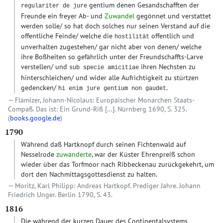
gentium denen Gesandschafften der
regulariter de jure
Freunde ein freyer Ab- und
Zuwandel
gegönnet und verstattet
werden solle/ so hat doch solches nur seinen Verstand auf die
offentliche Feinde/ welche die
offentlich und
hostilität
unverhalten zugestehen/ gar nicht aber von denen/ welche
ihre Boßheiten so gefährlich unter der Freundschaffts-Larve
verstellen/ und
ihren Nechsten zu
sub specie amicitiae
hinterschleichen/ und wider alle Aufrichtigkeit zu stürtzen
gedencken/
.
hi enim jure gentium non gaudet
Flämizer, Johann-Nicolaus: Europäischer Monarchen Staats-
Compaß. Das ist: Ein Grund-Riß […]. Nürnberg 1690, S. 325.
(
books.google.de
)
1790
Während daß Hartknopf durch seinen Fichtenwald auf
Nesselrode
zuwanderte
, war der Küster Ehrenpreiß schon
wieder über das Torfmoor nach Ribbeckenau zurückgekehrt, um
dort den Nachmittagsgottesdienst zu halten.
Moritz, Karl Philipp: Andreas Hartkopf. Prediger Jahre. Johann
Friedrich Unger. Berlin 1790, S. 43.
1816
Die während der kurzen Dauer des Continentalsystems