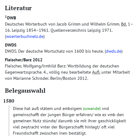
Literatur
1
DWB
Deutsches Wörterbuch von Jacob Grimm und Wilhelm Grimm.
Bd.
1–
16. Leipzig 1854–1961. Quellenverzeichnis Leipzig 1971.
(
woerterbuchnetz.de
)
DWDS
DWDS. Der deutsche Wortschatz von 1600 bis heute. (
dwds.de
)
Fleischer/Barz 2012
Fleischer, Wolfgang/Irmhild Barz: Wortbildung der deutschen
Gegenwartssprache. 4., völlig neu bearbeitete
Aufl.
unter Mitarbeit
von Marianne Schröder. Berlin/Boston 2012.
Belegauswahl
1580
Diese hat auß stätem und embsigem
zuwandel
vnd
gemeinschafft der jungen Bürger erfahren/ wie es vmb den
gemeinen Nutz stünde/ darumb sie mit ihrer geschickligkeit
viel zwytracht vnter der Bürgerschafft hinlegt/ oft viel
Freundschafft zwüschen inen bestätigt.