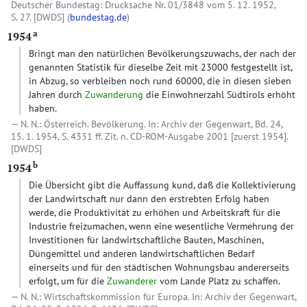
Deutscher Bundestag: Drucksache Nr. 01/3848 vom 5. 12. 1952,
S. 27.
[DWDS]
(
bundestag.de
)
a
1954
Bringt man den natürlichen Bevölkerungszuwachs, der nach der
genannten Statistik für dieselbe Zeit mit 23000 festgestellt ist,
in Abzug, so verbleiben noch rund 60000, die in diesen sieben
Jahren durch
Zuwanderung
die Einwohnerzahl Südtirols erhöht
haben.
N. N.: Österreich. Bevölkerung. In: Archiv der Gegenwart, Bd. 24,
15. 1. 1954, S. 4331 ff. Zit. n. CD-ROM-Ausgabe 2001 [zuerst 1954].
[DWDS]
b
1954
Die Übersicht gibt die Auffassung kund, daß die Kollektivierung
der Landwirtschaft nur dann den erstrebten Erfolg haben
werde, die Produktivität zu erhöhen und Arbeitskraft für die
Industrie freizumachen, wenn eine wesentliche Vermehrung der
Investitionen für landwirtschaftliche Bauten, Maschinen,
Düngemittel und anderen landwirtschaftlichen Bedarf
einerseits und für den städtischen Wohnungsbau andererseits
erfolgt, um für die
Zuwanderer
vom Lande Platz zu schaffen.
N. N.: Wirtschaftskommission für Europa. In: Archiv der Gegenwart,