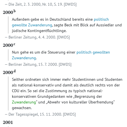
Die Zeit, 2. 3. 2000, Nr. 10, S. 19.
[DWDS]
b
2000
Außerdem gebe es in Deutschland bereits eine
politisch
gewollte Zuwanderung
, sagte Beck mit Blick auf Aussiedler und
jüdische Kontingentflüchtlinge.
Berliner Zeitung, 4. 4. 2000.
[DWDS]
c
2000
Nun gehe es um die Steuerung einer
politisch gewollten
Zuwanderung
.
Berliner Zeitung, 15. 7. 2000.
[DWDS]
d
2000
Seither ordneten sich immer mehr Studentinnen und Studenten
als national-konservativ und damit als deutlich rechts von der
CDU ein. So sei die Zustimmung zu typisch national-
konservativen Grundgedanken wie „Begrenzung der
Zuwanderung
“ und „Abwehr von kultureller Überfremdung“
gewachsen.
Der Tagesspiegel, 15. 11. 2000.
[DWDS]
2001