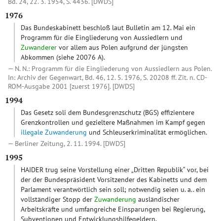
Bd. 24, 22. 3. 1954, S. 4436.
[DWDS]
1976
Das Bundeskabinett beschloß laut Bulletin am 12. Mai ein
Programm für die Eingliederung von Aussiedlern und
Zuwanderer
vor allem aus Polen aufgrund der jüngsten
Abkommen (siehe 20076 A).
N. N.: Programm für die Eingliederung von Aussiedlern aus Polen.
In: Archiv der Gegenwart, Bd. 46, 12. 5. 1976, S. 20208 ff. Zit. n. CD-
ROM-Ausgabe 2001 [zuerst 1976].
[DWDS]
1994
Das Gesetz soli dem Bundesgrenzschutz (BGS) effizientere
Grenzkontrollen und gezieltere Maßnahmen im Kampf gegen
illegale Zuwanderung
und Schleuserkriminalität ermöglichen.
Berliner Zeitung, 2. 11. 1994.
[DWDS]
1995
HAIDER trug seine Vorstellung einer „Dritten Republik“ vor, bei
der der Bundespräsident Vorsitzender des Kabinetts und dem
Parlament verantwörtlich sein soll; notwendig seien u. a.. ein
vollständiger Stopp der
Zuwanderung
ausländischer
Arbeitskräfte und umfangreiche Einsparungen bei Regierung,
Subventionen und Entwicklungshilfegeldern.