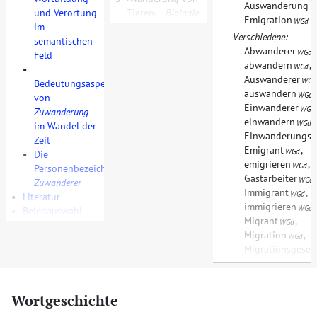
Auswanderung
W
und Verortung
Tieren
Biologie
Emigration
WGd
im
Verschiedene:
semantischen
Abwanderer
,
WGd
Feld
abwandern
,
WGd
•
Auswanderer
WGd
Bedeutungsaspekte
auswandern
,
WGd
von
Einwanderer
WGd
Zuwanderung
einwandern
,
WGd
im Wandel der
Einwanderungsge
Zeit
Emigrant
,
WGd
•
Die
emigrieren
,
WGd
Personenbezeichnung
Gastarbeiter
,
WGd
Zuwanderer
Immigrant
,
WGd
•
Literatur
immigrieren
,
WGd
•
Belegauswahl
Migrant
,
WGd
Migration
,
WGd
Migrationsgesell
Wortgeschichte