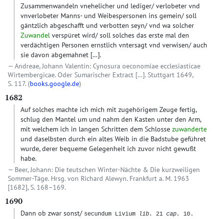
Zusammenwandeln vnehelicher und lediger/ verlobeter vnd
vnverlobeter Manns- und Weibespersonen ins gemein/ soll
gäntzlich abgeschafft und verbotten seyn/ vnd wa solcher
Zuwandel
verspüret wird/ soll solches das erste mal den
verdächtigen Personen ernstlich vntersagt vnd verwisen/ auch
sie davon abgemahnet […].
Andreae, Johann Valentin: Cynosura oeconomiae ecclesiasticae
Wirtembergicae. Oder Sumarischer Extract […]. Stuttgart 1649,
S. 117. (
books.google.de
)
1682
Auf solches machte ich mich mit zugehörigem Zeuge fertig,
schlug den Mantel um und nahm den Kasten unter den Arm,
mit welchem ich in langen Schritten dem Schlosse
zuwanderte
und daselbsten durch ein altes Weib in die Badstube geführet
wurde, derer bequeme Gelegenheit ich zuvor nicht gewußt
habe.
Beer, Johann: Die teutschen Winter-Nächte & Die kurzweiligen
Sommer-Täge. Hrsg. von Richard Alewyn. Frankfurt a. M. 1963
[1682], S. 168–169.
1690
Dann ob zwar sonst/
secundum Livium
lib.
21
cap.
10.