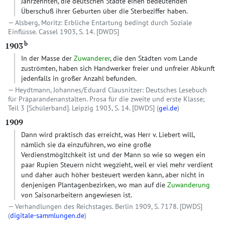
Jahrzehnten, die deutschen Städte einen bedeutenden
Überschuß ihrer Geburten über die Sterbeziffer haben.
Alsberg, Moritz: Erbliche Entartung bedingt durch Soziale
Einflüsse. Cassel 1903, S. 14.
[DWDS]
b
1903
In der Masse der
Zuwanderer
, die den Städten vom Lande
zuströmten, haben sich Handwerker freier und unfreier Abkunft
jedenfalls in großer Anzahl befunden.
Heydtmann, Johannes/Eduard Clausnitzer: Deutsches Lesebuch
für Präparandenanstalten. Prosa für die zweite und erste Klasse;
Teil 3 [Schülerband]. Leipzig 1903, S. 14.
[DWDS]
(
gei.de
)
1909
Dann wird praktisch das erreicht, was Herr v. Liebert will,
nämlich sie da einzuführen, wo eine große
Verdienstmögltchkeit ist und der Mann so wie so wegen ein
paar Rupien Steuern nicht wegzieht, weil er viel mehr verdient
und daher auch höher besteuert werden kann, aber nicht in
denjenigen Plantagenbezirken, wo man auf die
Zuwanderung
von Saisonarbeitern angewiesen ist.
Verhandlungen des Reichstages. Berlin 1909, S. 7178.
[DWDS]
(
digitale-sammlungen.de
)