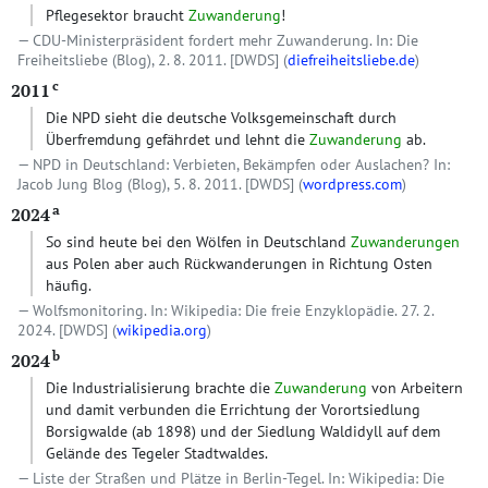
Pflegesektor braucht
Zuwanderung
!
CDU-Ministerpräsident fordert mehr Zuwanderung. In: Die
Freiheitsliebe (Blog), 2. 8. 2011.
[DWDS]
(
diefreiheitsliebe.de
)
c
2011
Die NPD sieht die deutsche Volksgemeinschaft durch
Überfremdung gefährdet und lehnt die
Zuwanderung
ab.
NPD in Deutschland: Verbieten, Bekämpfen oder Auslachen? In:
Jacob Jung Blog (Blog), 5. 8. 2011.
[DWDS]
(
wordpress.com
)
a
2024
So sind heute bei den Wölfen in Deutschland
Zuwanderungen
aus Polen aber auch Rückwanderungen in Richtung Osten
häufig.
Wolfsmonitoring. In: Wikipedia: Die freie Enzyklopädie. 27. 2.
2024.
[DWDS]
(
wikipedia.org
)
b
2024
Die Industrialisierung brachte die
Zuwanderung
von Arbeitern
und damit verbunden die Errichtung der Vorortsiedlung
Borsigwalde (ab 1898) und der Siedlung Waldidyll auf dem
Gelände des Tegeler Stadtwaldes.
Liste der Straßen und Plätze in Berlin-Tegel. In: Wikipedia: Die