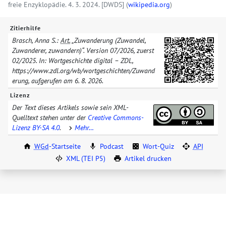
freie Enzyklopädie. 4. 3. 2024.
[DWDS]
(
wikipedia.org
)
Zitierhilfe
Brasch, Anna S.:
Art.
„Zuwanderung (Zuwandel,
Zuwanderer, zuwandern)“. Version
07/​2026
, zuerst
02/​2025
. In: Wortgeschichte digital – ZDL,
https://www.zdl.org/​wb/​wortgeschichten/​
Zuwand
erung
, aufgerufen am
6. 8. 2026
.
Lizenz
Der Text dieses Artikels sowie sein XML-
Quelltext stehen unter der
Creative Commons-
Lizenz BY-SA 4.0
.
Mehr…
WGd
-Startseite
Podcast
Wort-Quiz
API
XML (TEI P5)
Artikel drucken