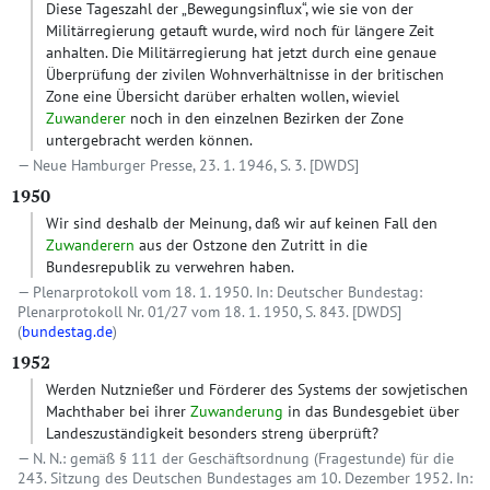
Diese Tageszahl der „Bewegungsinflux“, wie sie von der
Militärregierung getauft wurde, wird noch für längere Zeit
anhalten. Die Militärregierung hat jetzt durch eine genaue
Überprüfung der zivilen Wohnverhältnisse in der britischen
Zone eine Übersicht darüber erhalten wollen, wieviel
Zuwanderer
noch in den einzelnen Bezirken der Zone
untergebracht werden können.
Neue Hamburger Presse, 23. 1. 1946, S. 3.
[DWDS]
1950
Wir sind deshalb der Meinung, daß wir auf keinen Fall den
Zuwanderern
aus der Ostzone den Zutritt in die
Bundesrepublik zu verwehren haben.
Plenarprotokoll vom 18. 1. 1950. In: Deutscher Bundestag:
Plenarprotokoll Nr. 01/27 vom 18. 1. 1950, S. 843.
[DWDS]
(
bundestag.de
)
1952
Werden Nutznießer und Förderer des Systems der sowjetischen
Machthaber bei ihrer
Zuwanderung
in das Bundesgebiet über
Landeszuständigkeit besonders streng überprüft?
N. N.: gemäß § 111 der Geschäftsordnung (Fragestunde) für die
243. Sitzung des Deutschen Bundestages am 10. Dezember 1952. In: