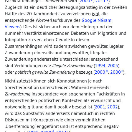
Fachkräftemangel – verwendet wird (
2000
,
2011
).
Zugleich ist ein deutlicher Bezeugungsanstieg in der zweiten
Hälfte des 20. Jahrhunderts zu verzeichnen (
vgl.
die
entsprechende Wortverlaufskurve des
Google NGram
Viewers
). Dies ist sicher auch vor dem Hintergrund der
nunmehr verstärkt einsetzenden Debatten um Migration und
Integration zu verstehen. Gerade in diesen
Zusammenhängen wird zudem zwischen gewollter, legaler
Zuwanderung einerseits und ungewollter, illegaler
Zuwanderung andererseits unterschieden; entsprechend
sind Verbindungen wie
illegale Zuwanderung
(
1994
,
2005
)
b
c
oder
politisch gewollte Zuwanderung
bezeugt (
2000
,
2000
).
Nicht zuletzt können sich Konnotationen je nach
Sprecherposition unterscheiden: Während einerseits
Zuwanderung
insbesondere von sogenannten Fachkräften in
entsprechenden politischen Kontexten als erwünscht und
notwendig gilt und damit positiv besetzt ist (
2001
,
2002
),
wird das Substantiv andererseits namentlich in rechten
Diskursen mit Konzepten wie einer vermeintlichen
Überfremdung
enggeführt und ist entsprechend negativ
d
c