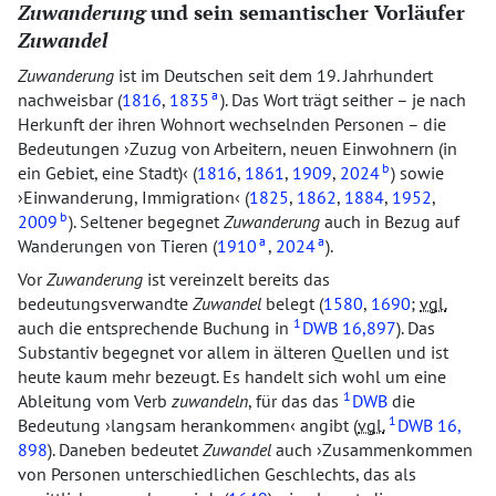
Zuwanderung
und sein semantischer Vorläufer
Zuwandel
Zuwanderung
ist im Deutschen seit dem 19. Jahrhundert
a
nachweisbar (
1816
,
1835
). Das Wort trägt seither – je nach
Herkunft der ihren Wohnort wechselnden Personen – die
Bedeutungen
Zuzug von Arbeitern, neuen Einwohnern (in
b
ein Gebiet, eine Stadt)
(
1816
,
1861
,
1909
,
2024
) sowie
Einwanderung, Immigration
(
1825
,
1862
,
1884
,
1952
,
b
2009
). Seltener begegnet
Zuwanderung
auch in Bezug auf
a
a
Wanderungen von Tieren (
1910
,
2024
).
Vor
Zuwanderung
ist vereinzelt bereits das
bedeutungsverwandte
Zuwandel
belegt (
1580
,
1690
;
vgl.
1
auch die entsprechende Buchung in
DWB
16,897
). Das
Substantiv begegnet vor allem in älteren Quellen und ist
heute kaum mehr bezeugt. Es handelt sich wohl um eine
1
Ableitung vom Verb
zuwandeln
, für das das
DWB
die
1
Bedeutung
langsam herankommen
angibt (
vgl.
DWB
16,
898
). Daneben bedeutet
Zuwandel
auch
Zusammenkommen
von Personen unterschiedlichen Geschlechts, das als