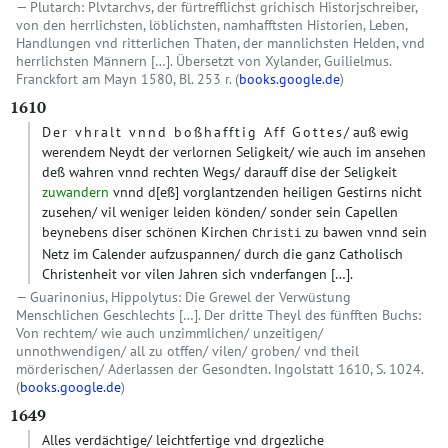
Plutarch: Plvtarchvs, der fürtrefflichst grichisch Historjschreiber,
von den herrlichsten, löblichsten, namhafftsten Historien, Leben,
Handlungen vnd ritterlichen Thaten, der mannlichsten Helden, vnd
herrlichsten Männern […]. Übersetzt von Xylander, Guilielmus.
Franckfort am Mayn 1580, Bl. 253 r. (
books.google.de
)
1610
Der vhralt vnnd boßhafftig Aff Gottes
/ auß ewig
werendem Neydt der verlornen Seligkeit/ wie auch im ansehen
deß wahren vnnd rechten Wegs/ darauff dise der Seligkeit
zuwandern
vnnd d
[eß]
vorglantzenden heiligen Gestirns nicht
zusehen/ vil weniger leiden könden/ sonder sein Capellen
beynebens diser schönen Kirchen
zu bawen vnnd sein
Christi
Netz im Calender aufzuspannen/ durch die ganz Catholisch
Christenheit vor vilen Jahren sich vnderfangen […].
Guarinonius, Hippolytus: Die Grewel der Verwüstung
Menschlichen Geschlechts […]. Der dritte Theyl des fünfften Buchs:
Von rechtem/ wie auch unzimmlichen/ unzeitigen/
unnothwendigen/ all zu otffen/ vilen/ groben/ vnd theil
mörderischen/ Aderlassen der Gesondten. Ingolstatt 1610, S. 1024.
(
books.google.de
)
1649
Alles verdächtige/ leichtfertige vnd drgezliche