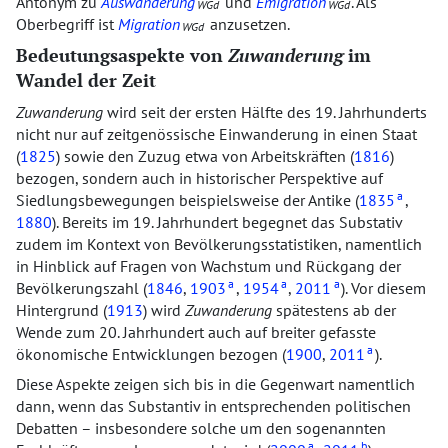
Antonym zu
Auswanderung
und
Emigration
. Als
WGd
WGd
Oberbegriff ist
Migration
anzusetzen.
WGd
Bedeutungsaspekte von
Zuwanderung
im
Wandel der Zeit
Zuwanderung
wird seit der ersten Hälfte des 19. Jahrhunderts
nicht nur auf zeitgenössische Einwanderung in einen Staat
(
1825
) sowie den Zuzug etwa von Arbeitskräften (
1816
)
bezogen, sondern auch in historischer Perspektive auf
a
Siedlungsbewegungen beispielsweise der Antike (
1835
,
1880
). Bereits im 19. Jahrhundert begegnet das Substativ
zudem im Kontext von Bevölkerungsstatistiken, namentlich
in Hinblick auf Fragen von Wachstum und Rückgang der
a
a
a
Bevölkerungszahl (
1846
,
1903
,
1954
,
2011
). Vor diesem
Hintergrund (
1913
) wird
Zuwanderung
spätestens ab der
Wende zum 20. Jahrhundert auch auf breiter gefasste
a
ökonomische Entwicklungen bezogen (
1900
,
2011
).
Diese Aspekte zeigen sich bis in die Gegenwart namentlich
dann, wenn das Substantiv in entsprechenden politischen
Debatten – insbesondere solche um den sogenannten
a
b