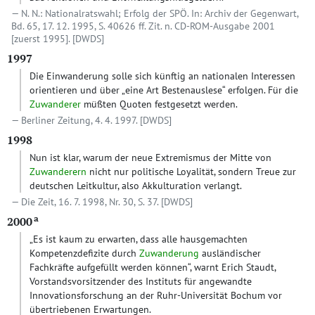
N. N.: Nationalratswahl; Erfolg der SPÖ. In: Archiv der Gegenwart,
Bd. 65, 17. 12. 1995, S. 40626 ff. Zit. n. CD-ROM-Ausgabe 2001
[zuerst 1995].
[DWDS]
1997
Die Einwanderung solle sich künftig an nationalen Interessen
orientieren und über „eine Art Bestenauslese“ erfolgen. Für die
Zuwanderer
müßten Quoten festgesetzt werden.
Berliner Zeitung, 4. 4. 1997.
[DWDS]
1998
Nun ist klar, warum der neue Extremismus der Mitte von
Zuwanderern
nicht nur politische Loyalität, sondern Treue zur
deutschen Leitkultur, also Akkulturation verlangt.
Die Zeit, 16. 7. 1998, Nr. 30, S. 37.
[DWDS]
a
2000
„Es ist kaum zu erwarten, dass alle hausgemachten
Kompetenzdefizite durch
Zuwanderung
ausländischer
Fachkräfte aufgefüllt werden können“, warnt Erich Staudt,
Vorstandsvorsitzender des Instituts für angewandte
Innovationsforschung an der Ruhr-Universität Bochum vor
übertriebenen Erwartungen.