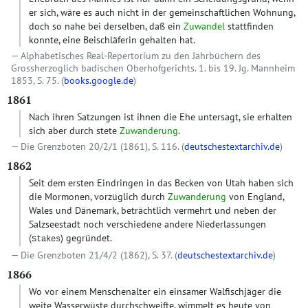
er sich, wäre es auch nicht in der gemeinschaftlichen Wohnung,
doch so nahe bei derselben, daß ein
Zuwandel
stattfinden
konnte, eine Beischläferin gehalten hat.
Alphabetisches Real-Repertorium zu den Jahrbüchern des
Grossherzoglich badischen Oberhofgerichts. 1. bis 19. Jg. Mannheim
1853, S. 75. (
books.google.de
)
1861
Nach ihren Satzungen ist ihnen die Ehe untersagt, sie erhalten
sich aber durch stete
Zuwanderung
.
Die Grenzboten 20/2/1 (1861), S. 116. (
deutschestextarchiv.de
)
1862
Seit dem ersten Eindringen in das Becken von Utah haben sich
die Mormonen, vorzüglich durch
Zuwanderung
von England,
Wales und Dänemark, beträchtlich vermehrt und neben der
Salzseestadt noch verschiedene andere Niederlassungen
(
) gegründet.
Stakes
Die Grenzboten 21/4/2 (1862), S. 37. (
deutschestextarchiv.de
)
1866
Wo vor einem Menschenalter ein einsamer Walfischjäger die
weite Wasserwüste durchschweifte, wimmelt es heute von