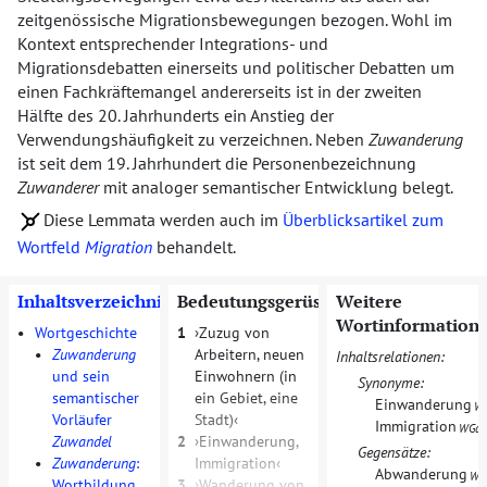
zeitgenössische Migrationsbewegungen bezogen. Wohl im
Kontext entsprechender Integrations- und
Migrationsdebatten einerseits und politischer Debatten um
einen Fachkräftemangel andererseits ist in der zweiten
Hälfte des 20. Jahrhunderts ein Anstieg der
Verwendungshäufigkeit zu verzeichnen. Neben
Zuwanderung
ist seit dem 19. Jahrhundert die Personenbezeichnung
Zuwanderer
mit analoger semantischer Entwicklung belegt.
Diese Lemmata werden auch im
Überblicksartikel zum
Wortfeld
Migration
behandelt.
Inhaltsverzeichnis
Bedeutungsgerüst
Weitere
Wortinformation
•
Wortgeschichte
1
Zuzug von
•
Zuwanderung
Arbeitern, neuen
Inhaltsrelationen:
und sein
Einwohnern (in
Synonyme:
semantischer
ein Gebiet, eine
Einwanderung
W
Vorläufer
Stadt)
Immigration
WGd
Zuwandel
2
Einwanderung,
Gegensätze:
•
Zuwanderung
:
Immigration
Abwanderung
WG
Wortbildung
3
Wanderung von