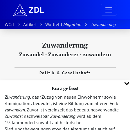
WGd
Artikel
Wortfeld
Migration
Zuwanderung
Zuwanderung
Zuwandel
·
Zuwanderer
·
zuwandern
Politik & Gesellschaft
Kurz gefasst
Zuwanderung
, das
Zuzug von neuen Einwohnern
sowie
Immigration
bedeutet, ist eine Bildung zum älteren Verb
zuwandern
. Zuvor ist vereinzelt das bedeutungsverwandte
Zuwandel
nachweisbar.
Zuwanderung
wird ab dem
19. Jahrhundert sowohl auf historische
Siedlungsbewegungen etwa des Altertums als auch auf