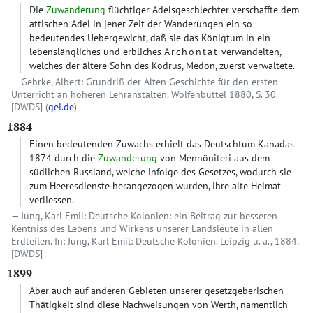
Die
Zuwanderung
flüchtiger Adelsgeschlechter verschaffte dem
attischen Adel in jener Zeit der Wanderungen ein so
bedeutendes Uebergewicht, daß sie das Königtum in ein
lebenslängliches und erbliches
Archontat
verwandelten,
welches der ältere Sohn des Kodrus, Medon, zuerst verwaltete.
Gehrke, Albert: Grundriß der Alten Geschichte für den ersten
Unterricht an höheren Lehranstalten. Wolfenbüttel 1880, S. 30.
[DWDS]
(
gei.de
)
1884
Einen bedeutenden Zuwachs erhielt das Deutschtum Kanadas
1874 durch die
Zuwanderung
von Mennöniteri aus dem
südlichen Russland, welche infolge des Gesetzes, wodurch sie
zum Heeresdienste herangezogen wurden, ihre alte Heimat
verliessen.
Jung, Karl Emil: Deutsche Kolonien: ein Beitrag zur besseren
Kentniss des Lebens und Wirkens unserer Landsleute in allen
Erdteilen. In: Jung, Karl Emil: Deutsche Kolonien. Leipzig u. a., 1884.
[DWDS]
1899
Aber auch auf anderen Gebieten unserer gesetzgeberischen
Thätigkeit sind diese Nachweisungen von Werth, namentlich