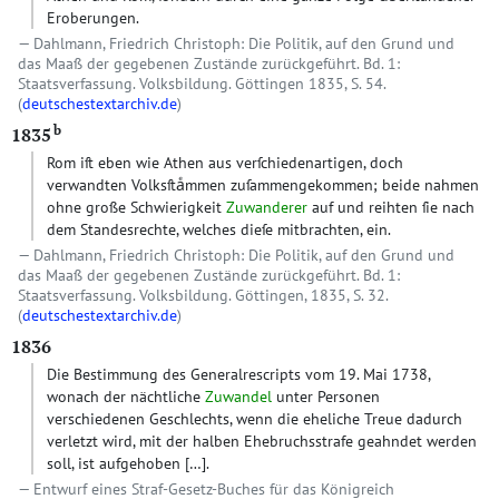
Eroberungen.
Dahlmann, Friedrich Christoph: Die Politik, auf den Grund und
das Maaß der gegebenen Zustände zurückgeführt. Bd. 1:
Staatsverfassung. Volksbildung. Göttingen 1835, S. 54.
(
deutschestextarchiv.de
)
b
1835
Rom iſt eben wie Athen aus verſchiedenartigen, doch
verwandten Volksſtaͤmmen zuſammengekommen; beide nahmen
ohne große Schwierigkeit
Zuwanderer
auf und reihten ſie nach
dem Standesrechte, welches dieſe mitbrachten, ein.
Dahlmann, Friedrich Christoph: Die Politik, auf den Grund und
das Maaß der gegebenen Zustände zurückgeführt. Bd. 1:
Staatsverfassung. Volksbildung. Göttingen, 1835, S. 32.
(
deutschestextarchiv.de
)
1836
Die Bestimmung des Generalrescripts vom 19. Mai 1738,
wonach der nächtliche
Zuwandel
unter Personen
verschiedenen Geschlechts, wenn die eheliche Treue dadurch
verletzt wird, mit der halben Ehebruchsstrafe geahndet werden
soll, ist aufgehoben […].
Entwurf eines Straf-Gesetz-Buches für das Königreich