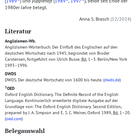
(
1989
) und
yuppiehaft
(
1989
,
1997
), beide seit Ende der
1980er Jahre belegt.
Anna S. Brasch
12/2024
Literatur
Anglizismen-Wb.
Anglizismen-Wörterbuch. Der Einfluß des Englischen auf den
deutschen Wortschatz nach 1945, begründet von Broder
Carstensen, fortgeführt von Ulrich Busse.
Bd.
1–3. Berlin/New York
1993–1996.
DWDS
DWDS. Der deutsche Wortschatz von 1600 bis heute. (
dwds.de
)
3
OED
Oxford English Dictionary. The Definite Record of the English
Language. Kontinuierlich erweiterte digitale Ausgabe auf der
Grundlage von: The Oxford English Dictionary. Second Edition,
prepared by J. A. Simpson and E. S. C. Weiner, Oxford 1989,
Bd.
1–20.
(
oed.com
)
Belegauswahl