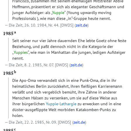
Francisco, zusammen mit seinem ehemaligen Mitstreiter Abbie
Hoffmann, präsentiert er sich als eleganter Geschäftsmann und
junger Aufsteiger: als „
Yuppie
“ (Young upwardly moving
Professionals ), wie man diese „in“-Gruppe heute nennt.
Die Zeit, 26. 10. 1984, Nr. 44.
[DWDS]
(
zeit.de
)
a
1985
Seit seiner nur vier Jahre dauernden Ehe lebte Goetz ohne feste
Beziehung, und paßt dennoch nicht in die Kategorie der
„
Yuppies
“, wie man in Manhattan die jungen, ledigen Aufsteiger
nennt.
Die Zeit, 8. 2. 1985, Nr. 07.
[DWDS]
(
zeit.de
)
b
1985
Die Apo-Oma verwandelt sich in eine Punk-Oma, die in ihr
heimatliches Berlin zurückkehrt, ihren fleißigen Karrieremann
verläßt und sich vergeblich bemüht, ihre Zähne in anderer
Menschen Hälsen zu versenken, um sie auf diese Weise aus
ihrer bürgerlichen
Yuppie-Lethargie
zu erwecken und in eine
düster-ausgeflippte Welt morbiden Katakomben-Punks zu
holen.
Die Zeit, 22. 2. 1985, Nr. 09.
[DWDS]
(
zeit.de
)
c
1985