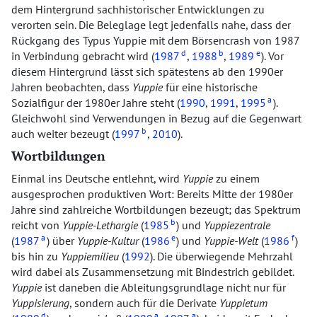
dem Hintergrund sachhistorischer Entwicklungen zu
verorten sein. Die Beleglage legt jedenfalls nahe, dass der
Rückgang des Typus Yuppie mit dem Börsencrash von 1987
d
b
e
in Verbindung gebracht wird (
1987
,
1988
,
1989
). Vor
diesem Hintergrund lässt sich spätestens ab den 1990er
Jahren beobachten, dass
Yuppie
für eine historische
a
Sozialfigur der 1980er Jahre steht (
1990
,
1991
,
1995
).
Gleichwohl sind Verwendungen in Bezug auf die Gegenwart
b
auch weiter bezeugt (
1997
,
2010
).
Wortbildungen
Einmal ins Deutsche entlehnt, wird
Yuppie
zu einem
ausgesprochen produktiven Wort: Bereits Mitte der 1980er
Jahre sind zahlreiche Wortbildungen bezeugt; das Spektrum
b
reicht von
Yuppie-Lethargie
(
1985
) und
Yuppiezentrale
a
e
f
(
1987
) über
Yuppie-Kultur
(
1986
) und
Yuppie-Welt
(
1986
)
bis hin zu
Yuppiemilieu
(
1992
). Die überwiegende Mehrzahl
wird dabei als Zusammensetzung mit Bindestrich gebildet.
Yuppie
ist daneben die Ableitungsgrundlage nicht nur für
Yuppisierung
, sondern auch für die Derivate
Yuppietum
d
a
a