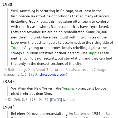
1980
Well,
something
is occurring in Chicago, or at least in the
fashionable lakefront neighborhoods that so many observers
(including, God knows, this magazine) often seem to confuse
with the city as a whole. Real-estate prices have skyrocketed.
Lofts and townhouses are being rehabilitated. Some 20,000
new dwelling units have been built within two miles of the
Loop over the past ten years to accommodate the rising tide of
“
Yuppies
"—young urban professionals rebelling against the
stodgy suburban lifestyles of their parents. The
Yuppies
seek
neither comfort nor security, but stimulation, and they can find
that only in the densest sections of the city.
Rottenberg, Dan: About That Urban Renaissance… In: Chicago
magazine, 1. 5. 1980. (
chicagomag.com
)
a
1984
Vor allem den New Yorkern, die
Yuppies
voran, geht Europa
nicht mehr aus dem Sinn.
Die Zeit, 8. 6. 1984, Nr. 24.
[DWDS]
(
zeit.de
)
b
1984
Bei einer Diskussionsveranstaltung im September 1984 in San