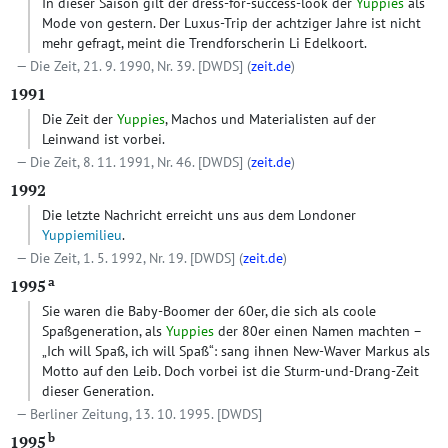
In dieser Saison gilt der dress-for-success-look der
Yuppies
als
Mode von gestern. Der Luxus-Trip der achtziger Jahre ist nicht
mehr gefragt, meint die Trendforscherin Li Edelkoort.
Die Zeit, 21. 9. 1990, Nr. 39.
[DWDS]
(
zeit.de
)
1991
Die Zeit der
Yuppies
, Machos und Materialisten auf der
Leinwand ist vorbei.
Die Zeit, 8. 11. 1991, Nr. 46.
[DWDS]
(
zeit.de
)
1992
Die letzte Nachricht erreicht uns aus dem Londoner
Yuppiemilieu
.
Die Zeit, 1. 5. 1992, Nr. 19.
[DWDS]
(
zeit.de
)
a
1995
Sie waren die Baby-Boomer der 60er, die sich als coole
Spaßgeneration, als
Yuppies
der 80er einen Namen machten –
„Ich will Spaß, ich will Spaß“: sang ihnen New-Waver Markus als
Motto auf den Leib. Doch vorbei ist die Sturm-und-Drang-Zeit
dieser Generation.
Berliner Zeitung, 13. 10. 1995.
[DWDS]
b
1995