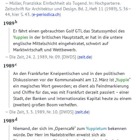
Müller, Franziska: Einfachheit als Tugend. In: Hochparterre.
Zeitschrift für Architektur und Design. Bd. 2, Heft 11 (1989), S. 36–
44, hier S. 43. (
e-periodica.ch
)
b
1989
Er fährt einen gebrauchten Golf GTI, das Statussymbol des
Yuppies
in der britischen Hauptstadt, er hat in die untere
englische Mittelschicht eingeheiratet, schwört auf
Marktwirtschaft und Wettbewerb.
Die Zeit, 24. 2. 1989, Nr. 09.
[DWDS]
(
zeit.de
)
c
1989
An den Frankfurter Kneipentischen und in den politischen
Diskussionen vor der Kommunalwahl am 12. März ist „
Yuppie
“
ein magisches Wort geworden; es dient als Feindmarkierung
und Chiffre für das, was mit Frankfurt derzeit passiert – einer
Stadt, der Banken und internationales Kapital heute zu einem
(zweiten) großen Boom verhelfen.
Die Zeit, 3. 3. 1989, Nr. 10.
[DWDS]
(
zeit.de
)
d
1989
Niemand, der sich im „Operncafé“ zum
Yuppietum
bekennen
würde. Der Herr im Nadelstreifen erweist sich als