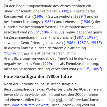
Zu den Bedeutungsmerkmale des Wortes gehören ein
überdurchschnittlicher Verdienst (
2000
), ein gesteigertes
b
b
Konsumverhalten (
1986
), Statussymbole (
1989
) und ein
a
c
bestimmter Kleidungs- (
1988
) und Lebensstil (
1986
), der
zugleich mit bestimmten Werten und Verhaltensformen
a
g
assoziiert wird (
1986
,
1986
,
2002
).
Yuppie
begegnet gerne
c
c
im Zusammenhang mit der Finanzbranche (
1987
,
1989
)
d
b
b
sowie mit Gentrifizierungsprozessen (
1986
,
1987
,
1995
).
In diesem Kontext bildet sich zudem die Ableitung
Yuppisierung
, die allgemeinsprachlich für
WGd
Gentrifizierung
verwendet wird.
Yuppie
ist in der Regel ein
negativ besetztes Wort (
1999
), das als Fremdzuschreibung,
d
f
nicht als Selbstbezeichnung verwendet wird (
1989
,
1989
).
Eine Sozialfigur der 1980er Jahre
Nach der Entlehnung ins Deutsche steigt die
Bezeugungsfrequenz des Wortes bis Ende der 80er Jahre an,
bevor sie dann wieder absinkt und seit den 2000er Jahren
auf einem stabilen Niveau liegt (
vgl.
die Wortverlaufskurve
des
Google NGram Viewers
). Diese Entwicklung wird vor