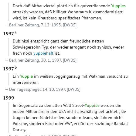
Doch daß Altbauviertel plötzlich für gutverdienende
Yuppies
attraktiv werden, daß billiger Wohnraum luxusmodernisiert
wird, ist kein Kreuzberg-spezifisches Phänomen.
Berliner Zeitung, 7. 12. 1995.
[DWDS]
a
1997
Dubinksi entspricht ganz dem freundliche-netten
Schwiegersohn-Typ, der weder arrogant noch zynisch, weder
frech noch
yuppiehaft
ist.
Berliner Zeitung, 30. 1. 1997.
[DWDS]
b
1997
Ein
Yuppie
im weißen Jogginganzug mit Walkman versucht zu
intervenieren.
Der Tagesspiegel, 14. 10. 1997.
[DWDS]
1999
Im Gegensatz zu den alten Wall Street-
Yuppies
werden die
neuen Millionäre in den USA nicht abschätzig betrachtet. „Sie
tragen keinen Nadelstreifen, sondern Jeans, sie fahren nicht
Porsche, sondern Ford oder VW“, erklärt der Soziologe Randall
Dorsey.