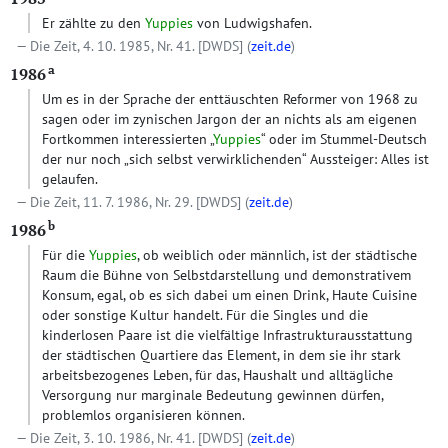
Er zählte zu den
Yuppies
von Ludwigshafen.
Die Zeit, 4. 10. 1985, Nr. 41.
[DWDS]
(
zeit.de
)
a
1986
Um es in der Sprache der enttäuschten Reformer von 1968 zu
sagen oder im zynischen Jargon der an nichts als am eigenen
Fortkommen interessierten „
Yuppies
“ oder im Stummel-Deutsch
der nur noch „sich selbst verwirklichenden“ Aussteiger: Alles ist
gelaufen.
Die Zeit, 11. 7. 1986, Nr. 29.
[DWDS]
(
zeit.de
)
b
1986
Für die
Yuppies
, ob weiblich oder männlich, ist der städtische
Raum die Bühne von Selbstdarstellung und demonstrativem
Konsum, egal, ob es sich dabei um einen Drink, Haute Cuisine
oder sonstige Kultur handelt. Für die Singles und die
kinderlosen Paare ist die vielfältige Infrastrukturausstattung
der städtischen Quartiere das Element, in dem sie ihr stark
arbeitsbezogenes Leben, für das, Haushalt und alltägliche
Versorgung nur marginale Bedeutung gewinnen dürfen,
problemlos organisieren können.
Die Zeit, 3. 10. 1986, Nr. 41.
[DWDS]
(
zeit.de
)