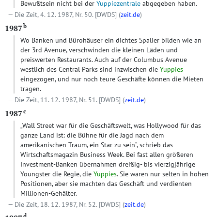
Bewußtsein nicht bei der
Yuppiezentrale
abgegeben haben.
Die Zeit, 4. 12. 1987, Nr. 50.
[DWDS]
(
zeit.de
)
b
1987
Wo Banken und Bürohäuser ein dichtes Spalier bilden wie an
der 3rd Avenue, verschwinden die kleinen Läden und
preiswerten Restaurants. Auch auf der Columbus Avenue
westlich des Central Parks sind inzwischen die
Yuppies
eingezogen, und nur noch teure Geschäfte können die Mieten
tragen.
Die Zeit, 11. 12. 1987, Nr. 51.
[DWDS]
(
zeit.de
)
c
1987
„Wall Street war für die Geschäftswelt, was Hollywood für das
ganze Land ist: die Bühne für die Jagd nach dem
amerikanischen Traum, ein Star zu sein“, schrieb das
Wirtschaftsmagazin Business Week. Bei fast allen größeren
Investment-Banken übernahmen dreißig- bis vierzigjährige
Youngster die Regie, die
Yuppies
. Sie waren nur selten in hohen
Positionen, aber sie machten das Geschäft und verdienten
Millionen-Gehälter.
Die Zeit, 18. 12. 1987, Nr. 52.
[DWDS]
(
zeit.de
)
d