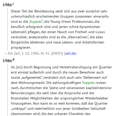
c
1986
Dieser Teil der Bevölkerung setzt sich aus zwei zunächst sehr
unterschiedlich erscheinenden Gruppen zusammen: einerseits
sind es die „
Yuppies
“, die Young Urban Professionals, die
beruflich erfolgreich sind und jenen schick-dynamischen
Lebensstil pflegen, der einen Hauch von Freiheit und Luxus
verbreitet; andererseits sind es die „Alternativen“, die alles
Bürgerliche ablehnen und neue Lebens- und Arbeitsformen
propagieren.
Die Zeit, 3. 10. 1986, Nr. 41.
[DWDS]
(
zeit.de
)
d
1986
Ist.
[sic]
durch Begrünung und Verkehrsberuhigung ein Quartier
erst einmal äußerlich und durch die neuen Bewohner auch
sozial „aufgewertet“, verändert sich auch sein Stellenwert auf
dem Wohnungsmarkt: Die zahlungskräftigen
Yuppies
rücken
nach, durchmischen die Szene und veranlassen kapitalintensive
Renovierungen, die weit über die Ansprüche und die
finanziellen Möglichkeiten der ursprünglichen Wiederbeleber
hinausgehen. Nun kann es so weit kommen, daß das Quartier
„umkippt“ und mehrheitlich von jener Goldketten-Seilschaft
übernommen wird, die den urbanen Charakter des