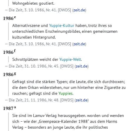
Wohngebietes goutiert.
Die Zeit, 3. 10. 1986, Nr. 41.
[DWDS]
(
zeit.de
)
e
1986
Alternativszene und
Yuppie-Kultur
haben, trotz ihres so
unterschiedlichen Erscheinungsbildes, einen gemeinsamen
kulturellen Hintergrund.
Die Zeit, 3. 10. 1986, Nr. 41.
[DWDS]
(
zeit.de
)
f
1986
Schrottplätzen weicht der
Yuppie-Welt
.
Die Zeit, 31. 10. 1986, Nr. 45.
[DWDS]
(
zeit.de
)
g
1986
Gefragt sind die stärken Typen; die Leute, die sich durchboxen;
die dem Orkan widerstehen, nur um hinterher eine Zigarette zu
rauchen; gefragt sind die
Yuppies
.
Die Zeit, 21. 11. 1986, Nr. 48.
[DWDS]
(
zeit.de
)
a
1987
Sie sind im Lamuv Verlag herausgegeben. worden und wenden
sich – wie der „Greenpeace-Kalender 1988“ aus dem Harms
Verlag – besonders an junge Leute, die ihr politisches