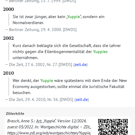
Berliner Zeitung, 15. 7. 1999.
[DWDS]
2000
Sie ist zwar jünger, aber kein „
Yuppie
“, sondern ein
Normalverdiener.
Berliner Zeitung, 29. 4. 2000.
[DWDS]
2002
Kurz danach beklagte sich die Gesellschaft, dass die Lehrer
nichts gegen die Ellenbogenmentalität der
Yuppies
unternähmen.
Die Zeit, 27. 6. 2002, Nr. 27.
[DWDS]
(
zeit.de
)
2010
Wer denkt, der
Yuppie
wäre spätestens mit dem Ende der New
Economy ausgestorben, sollte einmal die Juristische Fakultät
besuchen.
Die Zeit, 29. 4. 2010, Nr. 36.
[DWDS]
(
zeit.de
)
Zitierhilfe
Brasch, Anna S.:
Art.
„Yuppie“. Version
12/​2024
,
zuerst
03/​2022
. In: Wortgeschichte digital – ZDL,
https://www.zdl.org/​wb/​wortgeschichten/​
Yuppie
,