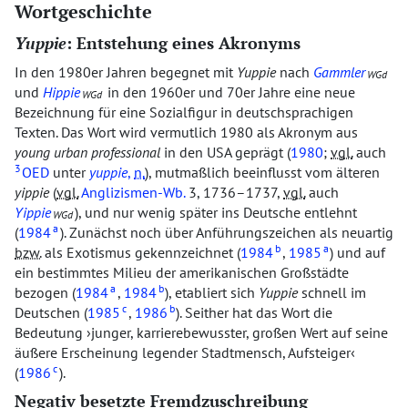
Wortgeschichte
Yuppie
: Entstehung eines Akronyms
In den 1980er Jahren begegnet mit
Yuppie
nach
Gammler
WGd
und
Hippie
in den 1960er und 70er Jahre eine neue
WGd
Bezeichnung für eine Sozialfigur in deutschsprachigen
Texten. Das Wort wird vermutlich 1980 als Akronym aus
young urban professional
in den USA geprägt (
1980
;
vgl.
auch
3
OED
unter
yuppie
,
n.
), mutmaßlich beeinflusst vom älteren
yippie
(
vgl.
Anglizismen-Wb.
3, 1736–1737,
vgl.
auch
Yippie
), und nur wenig später ins Deutsche entlehnt
WGd
a
(
1984
). Zunächst noch über Anführungszeichen als neuartig
b
a
bzw.
als Exotismus gekennzeichnet (
1984
,
1985
) und auf
ein bestimmtes Milieu der amerikanischen Großstädte
a
b
bezogen (
1984
,
1984
), etabliert sich
Yuppie
schnell im
c
b
Deutschen (
1985
,
1986
). Seither hat das Wort die
Bedeutung
junger, karrierebewusster, großen Wert auf seine
äußere Erscheinung legender Stadtmensch, Aufsteiger
c
(
1986
).
Negativ besetzte Fremdzuschreibung