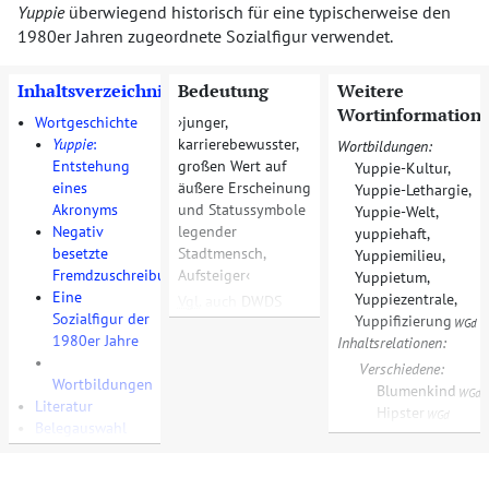
Yuppie
überwiegend historisch für eine typischerweise den
1980er Jahren zugeordnete Sozialfigur verwendet.
Inhaltsverzeichnis
Bedeutung
Weitere
Wortinformation
•
Wortgeschichte
junger,
•
Yuppie
:
karrierebewusster,
Wortbildungen:
Entstehung
großen Wert auf
Yuppie-Kultur
,
eines
äußere Erscheinung
Yuppie-Lethargie
,
Akronyms
und Statussymbole
Yuppie-Welt
,
•
Negativ
legender
yuppiehaft
,
besetzte
Stadtmensch,
Yuppiemilieu
,
Fremdzuschreibung
Aufsteiger
Yuppietum
,
•
Eine
Yuppiezentrale
,
Vgl.
auch
DWDS
Sozialfigur der
Yuppifizierung
WGd
1980er Jahre
Inhaltsrelationen:
•
Verschiedene:
Wortbildungen
Blumenkind
,
WGd
•
Literatur
Hipster
WGd
•
Belegauswahl