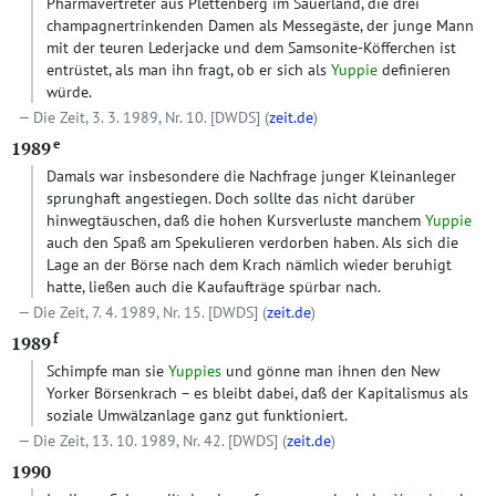
Pharmavertreter aus Plettenberg im Sauerland, die drei
champagnertrinkenden Damen als Messegäste, der junge Mann
mit der teuren Lederjacke und dem Samsonite-Köfferchen ist
entrüstet, als man ihn fragt, ob er sich als
Yuppie
definieren
würde.
Die Zeit, 3. 3. 1989, Nr. 10.
[DWDS]
(
zeit.de
)
e
1989
Damals war insbesondere die Nachfrage junger Kleinanleger
sprunghaft angestiegen. Doch sollte das nicht darüber
hinwegtäuschen, daß die hohen Kursverluste manchem
Yuppie
auch den Spaß am Spekulieren verdorben haben. Als sich die
Lage an der Börse nach dem Krach nämlich wieder beruhigt
hatte, ließen auch die Kaufaufträge spürbar nach.
Die Zeit, 7. 4. 1989, Nr. 15.
[DWDS]
(
zeit.de
)
f
1989
Schimpfe man sie
Yuppies
und gönne man ihnen den New
Yorker Börsenkrach – es bleibt dabei, daß der Kapitalismus als
soziale Umwälzanlage ganz gut funktioniert.
Die Zeit, 13. 10. 1989, Nr. 42.
[DWDS]
(
zeit.de
)
1990