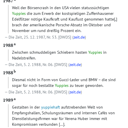
1987
Weil der Börsencrash in den USA vielen statussüchtigen
Yuppies
die zum Erwerb der kostspieligen Zuffenhausener
Edelflitzer nötige Kaufkraft und Kauflust genommen hatte
[,]
brach der amerikanische Porsche-Absatz im Oktober und
November um rund dreißig Prozent ein.
Die Zeit, 25. 12. 1987, Nr. 53.
[DWDS]
(
zeit.de
)
a
1988
Zwischen schmuddeligen Schiebern hasten
Yuppies
in
Nadelstreifen.
Die Zeit, 5. 2. 1988, Nr. 06.
[DWDS]
(
zeit.de
)
b
1988
Diesmal nicht in Form von Gucci-Leder und BMW – die sind
sogar für noch bestallte
Yuppies
zu teuer geworden.
Die Zeit, 5. 2. 1988, Nr. 06.
[DWDS]
(
zeit.de
)
a
1989
Gestalten in der
yuppiehaft
aufstrebenden Welt von
Empfangshallen, Schulungsräumen und internen Cafés von
Dienstleistungsfirmen war für Verena Huber immer mit
Kompromissen verbunden […].