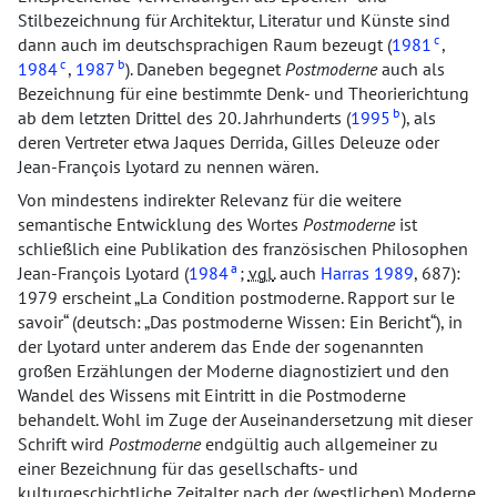
Stilbezeichnung für Architektur, Literatur und Künste sind
c
dann auch im deutschsprachigen Raum bezeugt (
1981
,
c
b
1984
,
1987
). Daneben begegnet
Postmoderne
auch als
Bezeichnung für eine bestimmte Denk- und Theorierichtung
b
ab dem letzten Drittel des 20. Jahrhunderts (
1995
), als
deren Vertreter etwa Jaques Derrida, Gilles Deleuze oder
Jean-François Lyotard zu nennen wären.
Von mindestens indirekter Relevanz für die weitere
semantische Entwicklung des Wortes
Postmoderne
ist
schließlich eine Publikation des französischen Philosophen
a
Jean-François Lyotard (
1984
;
vgl.
auch
Harras 1989
, 687):
1979 erscheint
La Condition postmoderne. Rapport sur le
savoir
(deutsch:
Das postmoderne Wissen: Ein Bericht
), in
der Lyotard unter anderem das Ende der sogenannten
großen Erzählungen der Moderne diagnostiziert und den
Wandel des Wissens mit Eintritt in die Postmoderne
behandelt. Wohl im Zuge der Auseinandersetzung mit dieser
Schrift wird
Postmoderne
endgültig auch allgemeiner zu
einer Bezeichnung für das gesellschafts- und
kulturgeschichtliche Zeitalter nach der (westlichen) Moderne