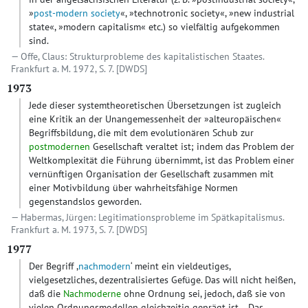
»
post-modern society
«, »technotronic society«, »new industrial
state«, »modern capitalism« etc.) so vielfältig aufgekommen
sind.
Offe, Claus: Strukturprobleme des kapitalistischen Staates.
Frankfurt a. M. 1972, S. 7.
[DWDS]
1973
Jede dieser systemtheoretischen Übersetzungen ist zugleich
eine Kritik an der Unangemessenheit der »alteuropäischen«
Begriffsbildung, die mit dem evolutionären Schub zur
postmodernen
Gesellschaft veraltet ist; indem das Problem der
Weltkomplexität die Führung übernimmt, ist das Problem einer
vernünftigen Organisation der Gesellschaft zusammen mit
einer Motivbildung über wahrheitsfähige Normen
gegenstandslos geworden.
Habermas, Jürgen: Legitimationsprobleme im Spätkapitalismus.
Frankfurt a. M. 1973, S. 7.
[DWDS]
1977
Der Begriff ,
nachmodern
‘ meint ein vieldeutiges,
vielgesetzliches, dezentralisiertes Gefüge. Das will nicht heißen,
daß die
Nachmoderne
ohne Ordnung sei, jedoch, daß sie von
vielen Ordnungsmodellen gleichzeitig geprägt ist… Das