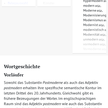
hypermodern
WG
•
Belegauswahl
Künste
modern
,
WGd
Moderne
,
WGd
Modernisierung
Modernismus
WG
Modernist
,
WGd
modernistisch
WG
Modernität
,
WGd
unmodern
,
WGd
vormodern
,
WGd
Vormoderne
WGd
Wortgeschichte
Vorläufer
Sowohl das Substantiv
Postmoderne
als auch das Adjektiv
postmodern
erhalten ihre spezifische semantische Kontur im
letzten Drittel des 20. Jahrhunderts. Gleichwohl gibt es
frühere Bezeugungen der Wörter. Im englischsprachigen
Raum sind das Adjektiv
postmodern
wie auch das Substantiv