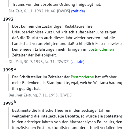
Traums von der absoluten Ordnung freigelegt hat.
Die Zeit, 6. 11. 1992, Nr. 46.
[DWDS]
(
zeit.de
)
1993
Dort können die zuständigen Redakteure ihre
Urlaubserlebnisse kurz und kritisch aufarbeiten, uns zeigen,
daß die Touristen auch dieses Jahr wieder nervten und die
Landschaft verunreinigten und daß schließlich Reisen sowieso
keine neuen Erfahrungen mehr bringen im
postmodernen
Zeitalter der Beliebigkeit.
Die Zeit, 30. 7. 1993, Nr. 31.
[DWDS]
(
zeit.de
)
a
1995
Der Schriftsteller im Zeitalter der
Postmoderne
hat offenbar
mehr Bedenken als Standpunkte, egal, welche Weltanschauung
ihn geprägt hat.
Berliner Zeitung, 7. 11. 1995.
[DWDS]
b
1995
Bestimmte die kritische Theorie in den sechziger Jahren
weitgehend die intellektuelle Debatte, so wurde sie spätestens
in den achtziger Jahren von den Machtanalysen Foucaults, den
französischen Poststrukturalisten und der schnell verfalIenden