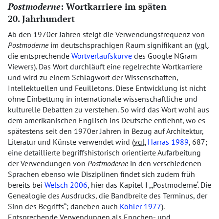
Postmoderne
: Wortkarriere im späten
20. Jahrhundert
Ab den 1970er Jahren steigt die Verwendungsfrequenz von
Postmoderne
im deutschsprachigen Raum signifikant an (
vgl.
die entsprechende
Wortverlaufskurve
des Google NGram
Viewers). Das Wort durchläuft eine regelrechte Wortkarriere
und wird zu einem Schlagwort der Wissenschaften,
Intellektuellen und Feuilletons. Diese Entwicklung ist nicht
ohne Einbettung in internationale wissenschaftliche und
kulturelle Debatten zu verstehen. So wird das Wort wohl aus
dem amerikanischen Englisch ins Deutsche entlehnt, wo es
spätestens seit den 1970er Jahren in Bezug auf Architektur,
Literatur und Künste verwendet wird (
vgl.
Harras 1989
, 687;
eine detaillierte begriffshistorisch orientierte Aufarbeitung
der Verwendungen von
Postmoderne
in den verschiedenen
Sprachen ebenso wie Disziplinen findet sich zudem früh
bereits bei
Welsch 2006
, hier das Kapitel I
Postmoderne
. Die
Genealogie des Ausdrucks, die Bandbreite des Terminus, der
Sinn des Begriffs
; daneben auch
Köhler 1977
).
Entsprechende Verwendungen als Epochen- und