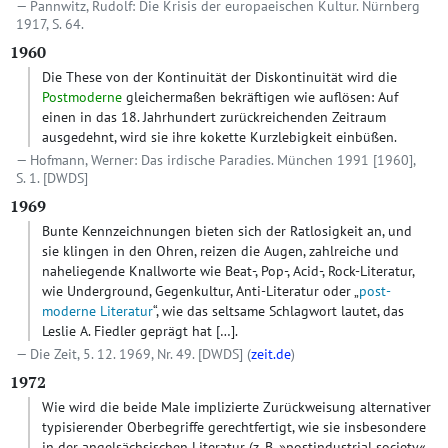
Pannwitz, Rudolf: Die Krisis der europaeischen Kultur. Nürnberg
1917, S. 64.
1960
Die These von der Kontinuität der Diskontinuität wird die
Postmoderne
gleichermaßen bekräftigen wie auflösen: Auf
einen in das 18. Jahrhundert zurückreichenden Zeitraum
ausgedehnt, wird sie ihre kokette Kurzlebigkeit einbüßen.
Hofmann, Werner: Das irdische Paradies. München 1991 [1960],
S. 1.
[DWDS]
1969
Bunte Kennzeichnungen bieten sich der Ratlosigkeit an, und
sie klingen in den Ohren, reizen die Augen, zahlreiche und
naheliegende Knallworte wie Beat-, Pop-, Acid-, Rock-Literatur,
wie Underground, Gegenkultur, Anti-Literatur oder „
post-
moderne Literatur
“, wie das seltsame Schlagwort lautet, das
Leslie A. Fiedler geprägt hat […].
Die Zeit, 5. 12. 1969, Nr. 49.
[DWDS]
(
zeit.de
)
1972
Wie wird die beide Male implizierte Zurückweisung alternativer
typisierender Oberbegriffe gerechtfertigt, wie sie insbesondere
in der angelsächsischen Literatur (z. B. »postindustrial society«,