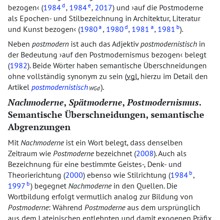
d
e
bezogen
(
1984
,
1984
,
2017
) und
auf die Postmoderne
als Epochen- und Stilbezeichnung in Architektur, Literatur
a
d
a
b
und Kunst bezogen
(
1980
,
1980
,
1981
,
1981
).
Neben
postmodern
ist auch das Adjektiv
postmodernistisch
in
der Bedeutung
auf den Postmodernismus bezogen
belegt
(
1982
). Beide Wörter haben semantische Überschneidungen
ohne vollständig synonym zu sein (
vgl.
hierzu im Detail den
Artikel
postmodernistisch
).
WGd
Nachmoderne
,
Spätmoderne
,
Postmodernismus
.
Semantische Überschneidungen, semantische
Abgrenzungen
Mit
Nachmoderne
ist ein Wort belegt, dass denselben
Zeitraum wie
Postmoderne
bezeichnet (
2008
). Auch als
Bezeichnung für eine bestimmte Geistes-, Denk- und
b
Theorierichtung (
2000
) ebenso wie Stilrichtung (
1984
,
b
1997
) begegnet
Nachmoderne
in den Quellen. Die
Wortbildung erfolgt vermutlich analog zur Bildung von
Postmoderne
: Während
Postmoderne
aus dem ursprünglich
aus dem Lateinischen entlehnten und damit exogenen Präfix