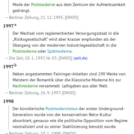
Mode der
Postmoderne
aus dem Zentrum der Aufmerksamkeit
gedrängt.
Berliner Zeitung, 21. 12. 1995.
[DWDS]
a
1997
Der Wechsel vom reglementierten Versorgungsstaat in die
„Risikogesellschaft“ wird aber krasser empfunden als der
Übergang von der modernen Industriegesellschaft in die
Postmoderne
oder
Spätmoderne
.
Die Zeit, 10. 1. 1997, Nr. 03.
[DWDS]
(
zeit.de
)
b
1997
Neben angestammten Feininger-Arbeiten sind 190 Werke von
Meistern der Romantik über die Klassische Moderne bis zur
Nachmoderne
versammelt ­ Leihgaben aus aller Welt.
Berliner Zeitung, 26. 9. 1997.
[DWDS]
1998
Der künstlerische
Postmodernismus
der ersten Underground-
Generation wurde von der konservativen Retro-Kultur
absorbiert, genauso wie die politische Opposition vom Regime
neutralisiert und zu seiner Stabilisierung benutzt wurde.
Berliner Zeitung, 10. 1. 1998.
[DWDS]