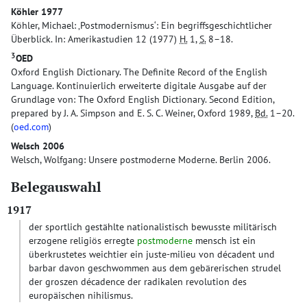
Köhler 1977
Köhler, Michael: ‚Postmodernismus‘: Ein begriffsgeschichtlicher
Überblick. In: Amerikastudien 12 (1977)
H.
1,
S.
8–18.
3
OED
Oxford English Dictionary. The Definite Record of the English
Language. Kontinuierlich erweiterte digitale Ausgabe auf der
Grundlage von: The Oxford English Dictionary. Second Edition,
prepared by J. A. Simpson and E. S. C. Weiner, Oxford 1989,
Bd.
1–20.
(
oed.com
)
Welsch 2006
Welsch, Wolfgang: Unsere postmoderne Moderne. Berlin 2006.
Belegauswahl
1917
der sportlich gestählte nationalistisch bewusste militärisch
erzogene religiös erregte
postmoderne
mensch ist ein
überkrustetes weichtier ein juste-milieu von décadent und
barbar davon geschwommen aus dem gebärerischen strudel
der groszen décadence der radikalen revolution des
europäischen nihilismus.