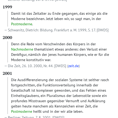
1999
Damit ist das Zeitalter zu Ende gegangen, das einige als die
Moderne bezeichnen. Jetzt leben wir, so sagt man, in der
Postmoderne
.
Schwanitz, Dietrich: Bildung. Frankfurt a. M. 1999, S. 17.
[DWDS]
2000
Denn die Rede vom Verschwinden des Körpers in der
Nachmoderne
thematisiert etwas anderes: den Verlust einer
Denkfigur, nämlich der jenes humanen Körpers, wie er für die
Moderne konstitutiv war.
Die Zeit, 26. 10. 2000, Nr. 44.
[DWDS]
(
zeit.de
)
2001
Die Ausdifferenzierung der sozialen Systeme ist seither rasch
fortgeschritten, die Funktionsverteilung innerhalb der
Gesellschaft ist komplexer geworden, und das Fehlen eines
Einheitsglaubens, ein Pluralismus der Lebensstile sowie ein
profundes Misstrauen gegenüber Vernunft und Aufklärung
gelten heute manchem als Kennzeichen einer Zeit, die
Postmoderne
heißt und in der wir alle leben.
Berliner Zeitung, 7. 8. 2001.
[DWDS]