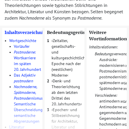
Theorierichtungen sowie typischen Stilrichtungen in
Architektur, Literatur und Künsten bezogen. Selten begegnet
zudem
Nachmoderne
als Synonym zu
Postmoderne
.
Inhaltsverzeichnis
Bedeutungsgerüst
Weitere
Wortinformation
•
Wortgeschichte
1
Zeitalter,
•
Vorläufer
gesellschafts-
Inhaltsrelationen:
•
Postmoderne
:
und
Bedeutungsverwandt
Wortkarriere
kulturgeschichtliche
Ausdrücke:
im späten
Epoche nach der
modernisieren
W
20. Jahrhundert
(westlichen)
Postmodernismu
•
Das Adjektiv
Moderne
postmodernistis
postmodern
2
Denk- und
spätmodern
,
WGd
•
Nachmoderne
,
Theorierichtung
Spätmoderne
WG
Spätmoderne
,
ab dem letzten
Verschiedene:
Postmodernismus
.
Drittel des
antimodern
,
WGd
Semantische
20. Jahrhunderts
Antimoderne
WGd
Überschneidungen,
3
Epochen- und
gegenmodern
WG
semantische
Stilbezeichnung
Gegenmoderne
W
Abgrenzungen
für Architektur,
hochmodern
WGd
•
Literatur
Literatur und