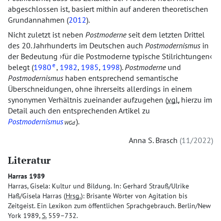
abgeschlossen ist, basiert mithin auf anderen theoretischen
Grundannahmen (
2012
).
Nicht zuletzt ist neben
Postmoderne
seit dem letzten Drittel
des 20. Jahrhunderts im Deutschen auch
Postmodernismus
in
der Bedeutung
für die Postmoderne typische Stilrichtungen
e
belegt (
1980
,
1982
,
1985
,
1998
).
Postmoderne
und
Postmodernismus
haben entsprechend semantische
Überschneidungen, ohne ihrerseits allerdings in einem
synonymen Verhältnis zueinander aufzugehen (
vgl.
hierzu im
Detail auch den entsprechenden Artikel zu
Postmodernismus
).
WGd
Anna S. Brasch
11/2022
Literatur
Harras 1989
Harras, Gisela: Kultur und Bildung. In: Gerhard Strauß/Ulrike
Haß/Gisela Harras (
Hrsg.
): Brisante Wörter von Agitation bis
Zeitgeist. Ein Lexikon zum öffentlichen Sprachgebrauch. Berlin/New
York 1989,
S.
559–732.