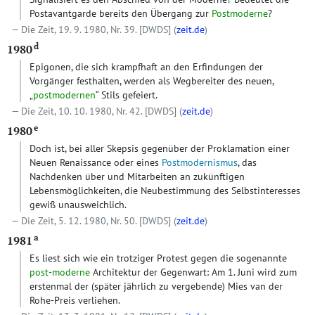
Postavantgarde bereits den Übergang zur
Postmoderne
?
Die Zeit, 19. 9. 1980, Nr. 39.
[DWDS]
(
zeit.de
)
d
1980
Epigonen, die sich krampfhaft an den Erfindungen der
Vorgänger festhalten, werden als Wegbereiter des neuen,
„
postmodernen
“ Stils gefeiert.
Die Zeit, 10. 10. 1980, Nr. 42.
[DWDS]
(
zeit.de
)
e
1980
Doch ist, bei aller Skepsis gegenüber der Proklamation einer
Neuen Renaissance oder eines
Postmodernismus
, das
Nachdenken über und Mitarbeiten an zukünftigen
Lebensmöglichkeiten, die Neubestimmung des Selbstinteresses
gewiß unausweichlich.
Die Zeit, 5. 12. 1980, Nr. 50.
[DWDS]
(
zeit.de
)
a
1981
Es liest sich wie ein trotziger Protest gegen die sogenannte
post-moderne
Architektur der Gegenwart: Am 1. Juni wird zum
erstenmal der (später jährlich zu vergebende) Mies van der
Rohe-Preis verliehen.