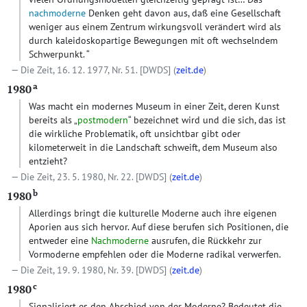
nachmoderne
Denken geht davon aus, daß eine Gesellschaft
weniger aus einem Zentrum wirkungsvoll verändert wird als
durch kaleidoskopartige Bewegungen mit oft wechselndem
Schwerpunkt. “
Die Zeit, 16. 12. 1977, Nr. 51.
[DWDS]
(
zeit.de
)
a
1980
Was macht ein modernes Museum in einer Zeit, deren Kunst
bereits als „
postmodern
“ bezeichnet wird und die sich, das ist
die wirkliche Problematik, oft unsichtbar gibt oder
kilometerweit in die Landschaft schweift, dem Museum also
entzieht?
Die Zeit, 23. 5. 1980, Nr. 22.
[DWDS]
(
zeit.de
)
b
1980
Allerdings bringt die kulturelle Moderne auch ihre eigenen
Aporien aus sich hervor. Auf diese berufen sich Positionen, die
entweder eine
Nachmoderne
ausrufen, die Rückkehr zur
Vormoderne empfehlen oder die Moderne radikal verwerfen.
Die Zeit, 19. 9. 1980, Nr. 39.
[DWDS]
(
zeit.de
)
c
1980
Signalisiert es den Abschied von der Moderne? Bedeutet die