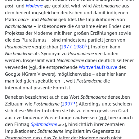
post-
und
Moderne
gebildet wird, wird
Nachmoderne
aus
WGd
dem bedeutungsgleichen deutschen und damit indigenen
Präfix
nach-
und
Moderne
gebildet. Die Implikationen von
Nachmoderne
– insbesondere die Annahme eines Endes des
Projektes der Moderne mit ihren großen Erzählungen sowie
die des Pluralismus – sind mindestens partiell jenen von
b
Postmoderne
vergleichbar (
1977
,
1980
). Insofern kann
Nachmoderne
als Synonym zu
Postmoderne
verstanden
werden. Insgesamt wird
Nachmoderne
dabei deutlich seltener
verwendet (
vgl.
die entsprechende
Wortverlaufskurve
des
Google NGram Viewers), möglicherweise – aber hier kann
man lediglich spekulieren –, weil
Postmoderne
die
international präsente Form ist.
Daneben bezeichnet auch das Wort
Spätmoderne
denselben
a
Zeitraum wie
Postmoderne
(
1997
). Allerdings unterscheiden
sich diese Wörter trotzdem sie bis zu einem gewissen Grad
auch verbindende Vorstellungen aufweisen (
vgl.
hierzu auch
den Eintrag
Spätmoderne
), hinsichtlich ihrer zentralen
WGd
Implikationen:
Spätmoderne
impliziert im Gegensatz zu
Postmoderne
, dass das Zeitalter der Moderne noch nicht