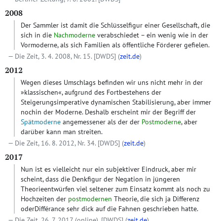
2008
Der Sammler ist damit die Schlüsselfigur einer Gesellschaft, die
sich in die
Nachmoderne
verabschiedet – ein wenig wie in der
Vormoderne, als sich Familien als öffentliche Förderer gefielen.
Die Zeit, 3. 4. 2008, Nr. 15.
[DWDS]
(
zeit.de
)
2012
Wegen dieses Umschlags befinden wir uns nicht mehr in der
»klassischen«, aufgrund des Fortbestehens der
Steigerungsimperative dynamischen Stabilisierung, aber immer
nochin der Moderne. Deshalb erscheint mir der Begriff der
Spätmoderne
angemessener als der der
Postmoderne
, aber
darüber kann man streiten.
Die Zeit, 16. 8. 2012, Nr. 34.
[DWDS]
(
zeit.de
)
2017
Nun ist es vielleicht nur ein subjektiver Eindruck, aber mir
scheint, dass die Denkfigur der Negation in jüngeren
Theorieentwürfen viel seltener zum Einsatz kommt als noch zu
Hochzeiten der
postmodernen
Theorie, die sich ja Differenz
oderDifférance sehr dick auf die Fahnen geschrieben hatte.
Die Zeit, 26. 7. 2017 (online).
[DWDS]
(
zeit.de
)