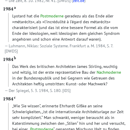
Die Zeit, 8. 10. 1982, Nr. 41.
[DWDS]
(
zeit.de
)
a
1984
Lyotard hat die
Postmoderne
geradezu als das Ende aller
»métarécits«, als »l’incrédulité à l’égard des métarécits«
charakterisiert (und das ist eine bessere Formel als die vom
Ende der Ideologien, weil Ideologien dem gleichen Syndrom
angehören und schon eine Antwort darauf waren).
Luhmann, Niklas: Soziale Systeme. Frankfurt a. M. 1984, S. 7.
[DWDS]
b
1984
Das Werk des britischen Architekten James Stirling, wuchtig
und witzig, ist der erste repräsentative Bau der
Nachmoderne
in der Bundesrepublik und bei Gegnern wie Getreuen des
Architekten heftig umstritten: Kunst- oder Machwerk?
Der Spiegel, 5. 3. 1984, S. 180.
[IDS]
c
1984
„Wie Sie wissen“, erinnerte Ehrhardt Gißke an seine
Schwierigkeiten, „ist die internationale Architekturlage zur Zeit
sehr kompliziert.“ Man schwankt, weniger berauscht als in
Katerstimmung zwischen den „Stilen“ hin und her und versucht,
bei einer „
Postmoderne
“ genannten Mischung Halt zu finden.