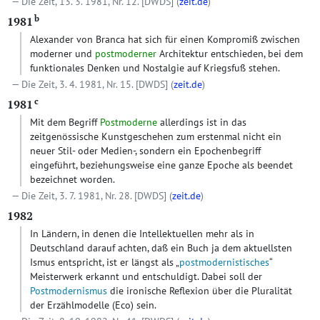
Die Zeit, 13. 3. 1981, Nr. 12.
[DWDS]
(
zeit.de
)
b
1981
Alexander von Branca hat sich für einen Kompromiß zwischen
moderner und
postmoderner
Architektur entschieden, bei dem
funktionales Denken und Nostalgie auf Kriegsfuß stehen.
Die Zeit, 3. 4. 1981, Nr. 15.
[DWDS]
(
zeit.de
)
c
1981
Mit dem Begriff
Postmoderne
allerdings ist in das
zeitgenössische Kunstgeschehen zum erstenmal nicht ein
neuer Stil- oder Medien-, sondern ein Epochenbegriff
eingeführt, beziehungsweise eine ganze Epoche als beendet
bezeichnet worden.
Die Zeit, 3. 7. 1981, Nr. 28.
[DWDS]
(
zeit.de
)
1982
In Ländern, in denen die Intellektuellen mehr als in
Deutschland darauf achten, daß ein Buch ja dem aktuellsten
Ismus entspricht, ist er längst als „
postmodernistisches
“
Meisterwerk erkannt und entschuldigt. Dabei soll der
Postmodernismus
die ironische Reflexion über die Pluralität
der Erzählmodelle (Eco) sein.