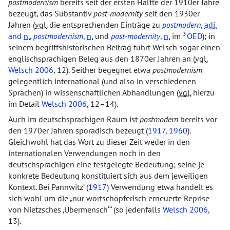
postmodernism
bereits seit der ersten Hälfte der 1910er Jahre
bezeugt, das Substantiv
post-modernity
seit den 1930er
Jahren (
vgl.
die entsprechenden Einträge zu
postmodern
,
adj.
3
and
n.
,
postmodernism
,
n.
und
post-modernity
,
n.
im
OED
); in
seinem begriffshistorischen Beitrag führt Welsch sogar einen
englischsprachigen Beleg aus den 1870er Jahren an (
vgl.
Welsch 2006
, 12). Seither begegnet etwa
postmodernism
gelegentlich international (und also in verschiedenen
Sprachen) in wissenschaftlichen Abhandlungen (
vgl.
hierzu
im Detail
Welsch 2006
, 12–14).
Auch im deutschsprachigen Raum ist
postmodern
bereits vor
den 1970er Jahren sporadisch bezeugt (
1917
,
1960
).
Gleichwohl hat das Wort zu dieser Zeit weder in den
internationalen Verwendungen noch in den
deutschsprachigen eine festgelegte Bedeutung; seine je
konkrete Bedeutung konstituiert sich aus dem jeweiligen
Kontext. Bei Pannwitz’ (
1917
) Verwendung etwa handelt es
sich wohl um die
nur wortschöpferisch erneuerte Reprise
von Nietzsches
Übermensch
(so jedenfalls
Welsch 2006
,
13).