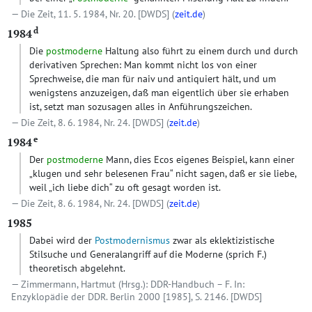
Die Zeit, 11. 5. 1984, Nr. 20.
[DWDS]
(
zeit.de
)
d
1984
Die
postmoderne
Haltung also führt zu einem durch und durch
derivativen Sprechen: Man kommt nicht los von einer
Sprechweise, die man für naiv und antiquiert hält, und um
wenigstens anzuzeigen, daß man eigentlich über sie erhaben
ist, setzt man sozusagen alles in Anführungszeichen.
Die Zeit, 8. 6. 1984, Nr. 24.
[DWDS]
(
zeit.de
)
e
1984
Der
postmoderne
Mann, dies Ecos eigenes Beispiel, kann einer
„klugen und sehr belesenen Frau“ nicht sagen, daß er sie liebe,
weil „ich liebe dich“ zu oft gesagt worden ist.
Die Zeit, 8. 6. 1984, Nr. 24.
[DWDS]
(
zeit.de
)
1985
Dabei wird der
Postmodernismus
zwar als eklektizistische
Stilsuche und Generalangriff auf die Moderne (sprich F.)
theoretisch abgelehnt.
Zimmermann, Hartmut (Hrsg.): DDR-Handbuch – F. In:
Enzyklopädie der DDR. Berlin 2000 [1985], S. 2146.
[DWDS]