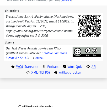
Zitierhilfe
Brasch, Anna S.:
Art.
„Postmoderne (Nachmoderne,
postmodern)“. Version
11/​2022
, zuerst
11/​2022
. In:
Wortgeschichte digital – ZDL,
https://www.zdl.org/​wb/​wortgeschichten/​
Postmo
derne
, aufgerufen am
7. 8. 2026
.
Lizenz
Der Text dieses Artikels sowie sein XML-
Quelltext stehen unter der
Creative Commons-
Lizenz BY-SA 4.0
.
Mehr…
WGd
-Startseite
Podcast
Wort-Quiz
API
XML (TEI P5)
Artikel drucken