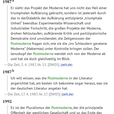
a
1987
Er sieht: das Projekt der Moderne hat uns nicht das Heil einer
triumphalen Aufklärung gebracht, sondern ist jederzeit durch
das in derDialektik der Aufklärung antizipierte „triumphale
Unheil“ beendbar. Experimentelle Wissenschaft und
industrieller Fortschritt, die großen Projekte der Moderne,
drohen fehlzulaufen; aufklärende Kritik und partizipatorische
Demokratie sind unvollendet; die Zeitgenossen der
Postmoderne
fragen sich, wie sie die „ins Schleudern geratene
Moderne“ (Habermas) unter Kontrolle bringen sollen. Der
Januskopf der
Postmoderne
wendet sich von der Moderne ab
und hat sie doch gleichzeitig im Blick.
Die Zeit, 3. 4. 1987, Nr. 15.
[DWDS]
(
zeit.de
)
b
1987
Ich will wissen, was die
Postmoderne
in der Literatur
angerichtet hat, am besten ich bekomme sogar heraus, was sie
der deutschen Literatur angetan hat.
Die Zeit, 17. 4. 1987, Nr. 17.
[DWDS]
(
zeit.de
)
1992
Es ist der Pluralismus der
Postmoderne
, der die prinzipielle
Offenheit der westlichen Gesellschaft und so das Ende des