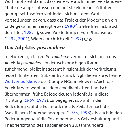
Wort impliziert damit, dass eine wie auch immer verstandene
Moderne abgeschlossen und auf sie ein neues Zeitalter
gefolgt sei. Insofern verbinden sich mit dem Wort
Vorstellungen davon, dass das Projekt der Moderne an ein
c
Ende gekommen sei (
vgl.
etwa
1980
, siehe hier
insb.
auch
a
den Titel,
1987
), sowie Vorstellungen von Pluralismus
(
1992
,
2001
), Widersprüchlichkeit (
1992
)
usw.
Das Adjektiv
postmodern
In etwa zeitgleich zu
Postmoderne
verbreitet sich auch das
Adjektiv
postmodern
im deutschsprachigen Raum
zunehmend, bleibt insgesamt hinsichtlich der Verbreitung
jedoch hinter dem Substantiv zurück (
vgl.
die entsprechende
Wortverlaufskurve
des Google NGram Viewers). Auch das
Adjektiv wird wohl aus dem amerikanischen Englisch
übernommen, frühe Belege deuten jedenfalls in diese
Richtung (
1969
,
1972
). Es begegnet sowohl in der
Bedeutung
auf die Postmoderne als Zeitalter nach der
(westlichen) Moderne bezogen
(
1973
,
1993
) als auch in den
Bedeutungen
auf die Postmoderne als Geisteshaltung und
Theorierichtung des ausgehenden 20. Jahrhunderts