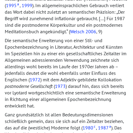
a
(
1995
,
1999
). Im allgemeinsprachlichen Gebrauch verliert
das Wort dabei nicht zuletzt an semantischer Präzision:
Der
Begriff wird zunehmend inflationär gebraucht.
[…]
Für 1987
sind die postmoderne Körperkultur und ein postmodernes
Meditationsbuch angekündigt.
(
Welsch 2006
, 9)
Die semantische Erweiterung von einer Stil- und
Epochenbezeichnung in Literatur, Architektur und Künsten
im Speziellen hin zu einer ein gesellschaftliches Zeitalter im
Allgemeinen adressierenden Verwendung zeichnete sich
allerdings wohl bereits im Laufe der 1970er Jahren ab –
jedenfalls deutet die wohl ebenfalls unter Einfluss des
Englischen (
1972
) mit dem Adjektiv gebildete Kollokation
postmoderne Gesellschaft
(
1973
) darauf hin, dass sich bereits
vor Lyotard wortgeschichtlich eine semantische Erweiterung
in Richtung einer allgemeinen Epochenbezeichnung
entwickelt hat.
Ganz grundsätzlich ist allen Bedeutungsdimensionen
schließlich gemein, dass sie sich auf ein Zeitalter beziehen,
c
a
das auf die (westliche) Moderne folgt (
1980
,
1987
). Das